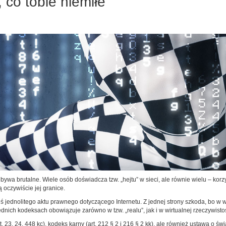
 co tobie niemiłe
bywa brutalne. Wiele osób doświadcza tzw. „hejtu” w sieci, ale równie wielu – kor
 oczywiście jej granice.
ś jednolitego aktu prawnego dotyczącego Internetu. Z jednej strony szkoda, bo w w
ich kodeksach obowiązuje zarówno w tzw. „realu”, jak i w wirtualnej rzeczywistoś
 23, 24, 448 kc), kodeks karny (art. 212 § 2 i 216 § 2 kk), ale również ustawa o św