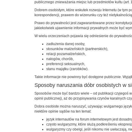
publicznego znieważania miejsc lub przedmiotów kultu (art. 1
Dobrem osobistym, które wskutek rozwoju Internetu (w tym po
korespondencji, prawem do wizerunku czy też nietykalnością
Prawo do prywatności jest zagwarantowane przez konstytucję
jakiekolwiek ujawnienie informacji prywatnych może być wyma
W wielu orzeczeniach pojawia się odniesienie do prywatności
zadłużenia danej osoby,
stosunków małżeńskich (partnerskich),
relacji pozamałżeńskich,
nałogów, chorób,
preferencji seksualnych,
stanu majątku (zarobków).
Takie informacje nie powinny być dostępne publicznie. Wyjątk
Sposoby naruszania dóbr osobistych w si
Sposobów może być bardzo wiele – od publikacji czyjegoś wi
opinii publicznej), aż do przypisywania czynów karalnych c
Dobra osobiste można naruszyć, używając wulgarnego języka,
niektóre opinie sądów na ten temat:
język internautów na forum internetowym jest dosadny
często wulgaryzmy, które służą podkreśleniu ekspres
wulgaryzmy czy obelgi, jeśli nikomu nie uwłaczają, ni