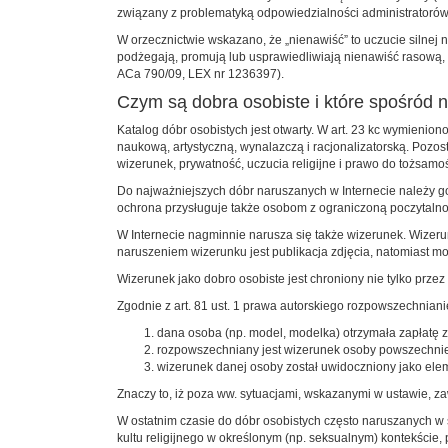
związany z problematyką odpowiedzialności administratorów
W orzecznictwie wskazano, że „nienawiść” to uczucie silnej 
podżegają, promują lub usprawiedliwiają nienawiść rasową, k
ACa 790/09, LEX nr 1236397).
Czym są dobra osobiste i które spośród n
Katalog dóbr osobistych jest otwarty. W art. 23 kc wymieni
naukową, artystyczną, wynalazczą i racjonalizatorską. Pozo
wizerunek, prywatność, uczucia religijne i prawo do tożsamo
Do najważniejszych dóbr naruszanych w Internecie należy g
ochrona przysługuje także osobom z ograniczoną poczytal
W Internecie nagminnie narusza się także wizerunek. Wizeru
naruszeniem wizerunku jest publikacja zdjęcia, natomiast mo
Wizerunek jako dobro osobiste jest chroniony nie tylko przez
Zgodnie z art. 81 ust. 1 prawa autorskiego rozpowszechnian
dana osoba (np. model, modelka) otrzymała zapłatę 
rozpowszechniany jest wizerunek osoby powszechnie 
wizerunek danej osoby został uwidoczniony jako elem
Znaczy to, iż poza ww. sytuacjami, wskazanymi w ustawie, 
W ostatnim czasie do dóbr osobistych często naruszanych w 
kultu religijnego w określonym (np. seksualnym) kontekście,