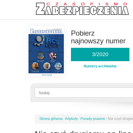
Przejdź
do
Pobierz
treści
najnowszy numer
3/2020
Numery archiwalne
Formularz
wyszukiwania
Szukaj
Strona główna
/
Artykuły
/
Porady prawne
/
Nie czyń drugie
Jesteś
tutaj