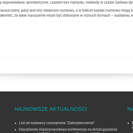
ą wypowiadane spontanicznie, czasem bez namysłu, niekiedy w czasie żarliwej dys
uszczalny, gdyż jest ono miejscem rozmowy, a w trakcie każdej rozmowy mogą by
kreślić, że takie naruszenie może być dokonane w różnych formach – audialnej, w
NAJNOWSZE AKTUALNOŚCI
N
List od wydawcy czasopisma "Zabezpieczenia"
Dwudziesta międzynarodowa konferencja na temat gaszenia