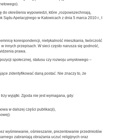
rnetowego).
ię do określenia wypowiedzi, które „rozpowszechniają,
ok Sądu Apelacyjnego w Katowicach z dnia 5 marca 2010 r., I
ajemnicę korespondencji, nietykalność mieszkania, twórczość
 w innych przepisach. W sieci często narusza się godność,
 widzenia prawa.
pozycji społecznej, statusu czy rozwoju umysłowego –
ące zidentyfikować daną postać. Nie znaczy to, że
rzy wyjątki. Zgoda nie jest wymagana, gdy:
wa w dalszej części publikacji),
sowej).
oprzez wyśmiewanie, ośmieszanie, prezentowanie przedmiotów
 karnego zabraniają obrażania uczuć religijnych oraz