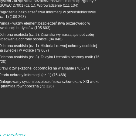
System Zarządzania Bezpieczeństwem Informacji zgodny z
ISO/IEC 27001 (cz. 1.). Wprowadzenie
(111 134)
Zagrożenia bezpieczeństwa informacji w przedsiębiorstwie
(cz. 1)
(109 263)
Winda - ważny element bezpieczeństwa pożarowego w
ewakuacji budynków
(105 603)
Ochrona osobista (cz. 2). Zjawiska wymuszające potrzebę
stosowania ochrony osobistej
(84 048)
Ochrona osobista (cz. 1). Historia i rozwój ochrony osobistej
na świecie i w Polsce
(79 667)
Ochrona osobista (cz. 3). Taktyka i technika ochrony osób
(76
720)
Drzwi o zwiększonej odporności na włamanie
(76 524)
Teoria ochrony informacji (cz. 1)
(75 468)
Zintegrowany system bezpieczeństwa człowieka w XXI wieku
- piramida równoboczna
(72 326)