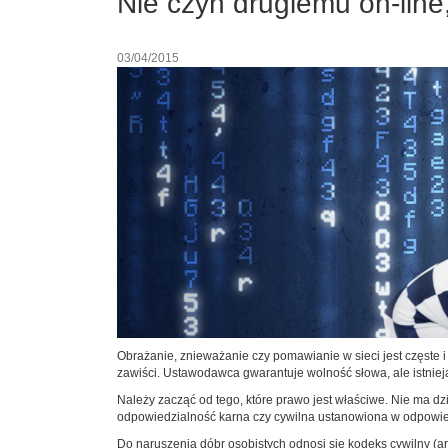
Nie czyń drugiemu on-line,
03/04/2015
Obrażanie, znieważanie czy pomawianie w sieci jest częste i 
zawiści. Ustawodawca gwarantuje wolność słowa, ale istnieją
Należy zacząć od tego, które prawo jest właściwe. Nie ma dzi
odpowiedzialność karna czy cywilna ustanowiona w odpowiedn
Do naruszenia dóbr osobistych odnosi się kodeks cywilny (art.