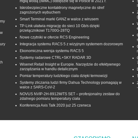
mgłą wodą (IWMC) odbędzie się w Polsce w 2021 r.
Iskrobezpieczne kontaktrony magnetyczne do stref
zagrożonych wybuchem
Smart Terminal marki GANZ w walce z wirusem
rmy
TP-Link ułatwia migrację do sieci 10 Gb/s dzięki
przełącznikowi T1700G‑28TQ
 w
Nowe czytniki w ofercie RCS Engineering
ury
Integracja systemu RACS 5 z wizyjnym systemem dozorowym
Ekonomiczna wersja systemu RACS 5
Systemy radarowe CTRL+SKY RADAR 3D
ch
Wisenet Retail Insight w Europie. Narzędzie do efektywnego
zarządzania w handlu detalicznym
Pomiar temperatury ludzkiego ciała dzięki termowizji
Systemy zliczania ludzi firmy Dahua Technology pomagają w
walce z SARS-CoV-2
NOVUS NVIP-2H-8912M/TS SET – profesjonalny zestaw do
zdalnego pomiaru temperatury ciała
Konferencja Axis Talk 2020 już 25 czerwca