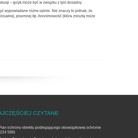
kusji – język może być w związku z tym dosadny.
ć wypowiadane różne opinie. Nie znaczy to jednak, że
izualnej, pisemnej itp. Anonimowość (która zresztą może
AJCZĘŚCIEJ CZYTANE
Plan ochrony obiektu podlegającego obowiązkowej ochronie
(224 598)