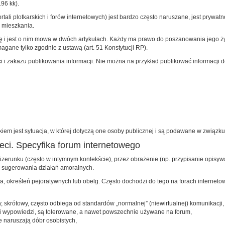
96 kk).
rtali plotkarskich i forów internetowych) jest bardzo często naruszane, jest pryw
 mieszkania.
 i jest o nim mowa w dwóch artykułach. Każdy ma prawo do poszanowania jego życi
gane tylko zgodnie z ustawą (art. 51 Konstytucji RP).
 i zakazu publikowania informacji. Nie można na przykład publikować informacji 
iem jest sytuacja, w której dotyczą one osoby publicznej i są podawane w związku 
eci. Specyfika forum internetowego
zerunku (często w intymnym kontekście), przez obrażenie (np. przypisanie opisy
zy sugerowania działań amoralnych.
 określeń pejoratywnych lub obelg. Często dochodzi do tego na forach internetow
, skrótowy, często odbiega od standardów „normalnej” (niewirtualnej) komunikacji,
ji wypowiedzi, są tolerowane, a nawet powszechnie używane na forum,
e naruszają dóbr osobistych,