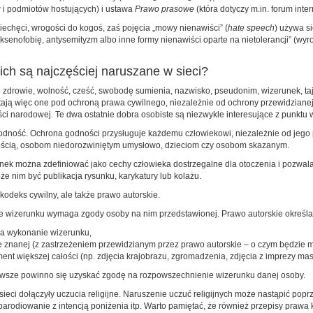
 i podmiotów hostujących) i ustawa
Prawo prasowe
(która dotyczy m.in. forum inte
niechęci, wrogości do kogoś, zaś pojęcia „mowy nienawiści” (
hate speech
) używa s
senofobię, antysemityzm albo inne formy nienawiści oparte na nietolerancji” (wyr
ich są najczęściej naruszane w sieci?
ono zdrowie, wolność, cześć, swobodę sumienia, nazwisko, pseudonim, wizerunek, t
stają więc one pod ochroną prawa cywilnego, niezależnie od ochrony przewidzianej
ści narodowej. Te dwa ostatnie dobra osobiste są niezwykle interesujące z punktu
odność. Ochrona godności przysługuje każdemu człowiekowi, niezależnie od jego 
nością, osobom niedorozwiniętym umysłowo, dzieciom czy osobom skazanym.
nek można zdefiniować jako cechy człowieka dostrzegalne dla otoczenia i pozwalaj
że nim być publikacja rysunku, karykatury lub kolażu.
 kodeks cywilny, ale także prawo autorskie.
ie wizerunku wymaga zgody osoby na nim przedstawionej. Prawo autorskie określa t
za wykonanie wizerunku,
znanej (z zastrzeżeniem przewidzianym przez prawo autorskie – o czym będzie mo
ent większej całości (np. zdjęcia krajobrazu, zgromadzenia, zdjęcia z imprezy ma
zawsze powinno się uzyskać zgodę na rozpowszechnienie wizerunku danej osoby.
sieci dołączyły uczucia religijne. Naruszenie uczuć religijnych może nastąpić p
 parodiowanie z intencją poniżenia itp. Warto pamiętać, że również przepisy prawa