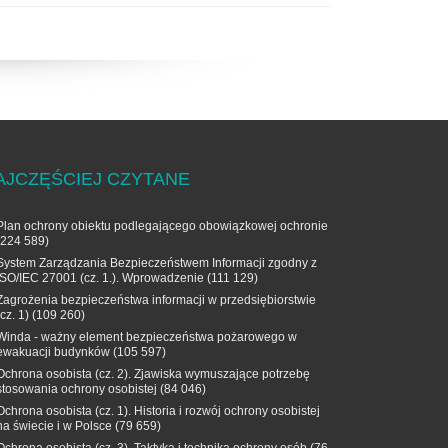
AJCZĘŚCIEJ CZYTANE
Plan ochrony obiektu podlegającego obowiązkowej ochronie
(224 589)
System Zarządzania Bezpieczeństwem Informacji zgodny z
ISO/IEC 27001 (cz. 1.). Wprowadzenie
(111 129)
Zagrożenia bezpieczeństwa informacji w przedsiębiorstwie
(cz. 1)
(109 260)
Winda - ważny element bezpieczeństwa pożarowego w
ewakuacji budynków
(105 597)
Ochrona osobista (cz. 2). Zjawiska wymuszające potrzebę
stosowania ochrony osobistej
(84 046)
Ochrona osobista (cz. 1). Historia i rozwój ochrony osobistej
na świecie i w Polsce
(79 659)
Ochrona osobista (cz. 3). Taktyka i technika ochrony osób
(76