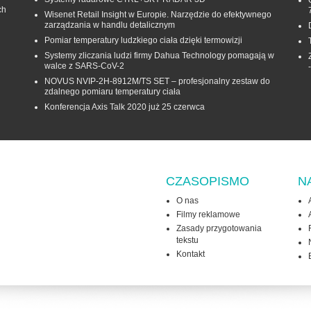
ch
Wisenet Retail Insight w Europie. Narzędzie do efektywnego
zarządzania w handlu detalicznym
Pomiar temperatury ludzkiego ciała dzięki termowizji
Systemy zliczania ludzi firmy Dahua Technology pomagają w
walce z SARS-CoV-2
NOVUS NVIP-2H-8912M/TS SET – profesjonalny zestaw do
zdalnego pomiaru temperatury ciała
Konferencja Axis Talk 2020 już 25 czerwca
CZASOPISMO
N
O nas
Filmy reklamowe
Zasady przygotowania
tekstu
Kontakt