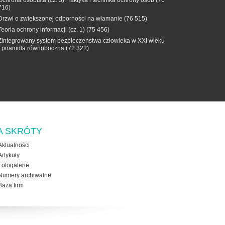
716)
Drzwi o zwiększonej odporności na włamanie
(76 515)
Teoria ochrony informacji (cz. 1)
(75 456)
Zintegrowany system bezpieczeństwa człowieka w XXI wieku
- piramida równoboczna
(72 322)
A SKRÓTY
Aktualności
Artykuły
Fotogalerie
Numery archiwalne
Baza firm