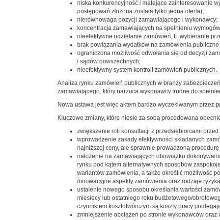
niska konkurencyjność i malejące zainteresowanie wyk
postępowań złożona została tylko jedna oferta);
nierównowaga pozycji zamawiającego i wykonawcy;
koncentracja zamawiających na spełnieniu wymogów 
nieefektywne udzielanie zamówień, tj. wybieranie pr
brak powiązania wydatków na zamówienia publiczne z r
ograniczona możliwość odwołania się od decyzji zam
i sądów powszechnych;
nieefektywny system kontroli zamówień publicznych.
Analiza rynku zamówień publicznych w branży zabezpieczeń
zamawiającego, który narzuca wykonawcy trudne do spełnie
Nowa ustawa jest więc aktem bardzo wyczekiwanym przez prz
Kluczowe zmiany, które niesie za sobą procedowana obecnie
zwiększenie roli konsultacji z przedsiębiorcami prze
wprowadzenie zasady efektywności składanych zamów
najniższej ceny, ale sprawnie prowadzoną procedurę
nałożenie na zamawiających obowiązku dokonywania 
rynku pod kątem alternatywnych sposobów zaspokojen
wariantów zamówienia, a także określić możliwość p
innowacyjne aspekty zamówienia oraz rodzaje ryzyk
ustalenie nowego sposobu określania wartości zamówi
miesięcy lub ostatniego roku budżetowego/obrotoweg
czynnikiem kosztotwórczym są koszty pracy podlegaj
zmniejszenie obciążeń po stronie wykonawców oraz u