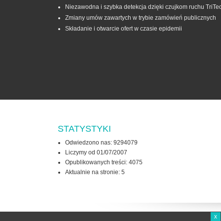
Niezawodna i szybka detekcja dzięki czujkom ruchu TriTe
Zmiany umów zawartych w trybie zamówień publicznych
Składanie i otwarcie ofert w czasie epidemii
STATYSTYKI
Odwiedzono nas: 9294079
Liczymy od 01/07/2007
Opublikowanych treści: 4075
Aktualnie na stronie:
5
x