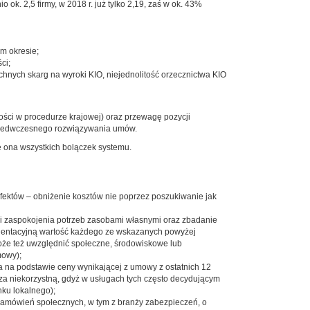
k. 2,5 firmy, w 2018 r. już tylko 2,19, zaś w ok. 43%
m okresie;
ci;
nych skarg na wyroki KIO, niejednolitość orzecznictwa KIO
ści w procedurze krajowej) oraz przewagę pozycji
 przedwczesnego rozwiązywania umów.
 ona wszystkich bolączek systemu.
ektów – obniżenie kosztów nie poprzez poszukiwanie jak
i zaspokojenia potrzeb zasobami własnymi oraz zbadanie
orientacyjną wartość każdego ze wskazanych powyżej
oże też uwzględnić społeczne, środowiskowe lub
mowy);
a na podstawie ceny wynikającej z umowy z ostatnich 12
za niekorzystną, gdyż w usługach tych często decydującym
ku lokalnego);
zamówień społecznych, w tym z branży zabezpieczeń, o