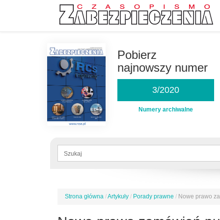
Przejdź
do
Pobierz
treści
najnowszy numer
3/2020
Numery archiwalne
Formularz
wyszukiwania
Szukaj
Strona główna
/
Artykuły
/
Porady prawne
/
Nowe prawo za
Jesteś
tutaj