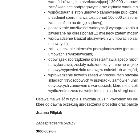
wartości równej lub przekraczającej 130 000 zł obo
zamówieniach podprogowych oraz żądania wadium w
współdziałanie stron umowy o zamówienie publiczne w
przedmiot sporu ma wartość ponad 100 000 zł, strony
zanim trafi on na drogę sądową);
poszerzenie możliwości waloryzacji wynagrodzenia 
zawierane na okres ponad 12 miesięcy (zatem możli
wprowadzenie klauzul abuzywnych w umowach o zamó
umownych);
zabezpieczenie interesów podwykonawców (postanowi
umowach z wykonawcami);
obowiązek sporządzenia przez zamawiającego raportu 
na wykonawcę zostały nałożone kary umowne większe o
umowy/wypowiedziała umowę w całości lub w części;
wprowadzenie nowych zasad w procedurach odwoławc
składach trzyosobowych w przypadku zamówień unij
dotyczących zamówień o wartościach, które nie prz
wydłużenie czasu na wniesienie do sądu skargi na or
Ustawa ma wejść w życie 1 stycznia 2021 r. Powodem tak d
które od dawna oczekują uproszczenia procedur oraz bardzie
Joanna Filipiak
Zabezpieczenia 5/2019
3668 odsłon