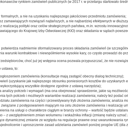
onawców rynkiem zamówień publicznych (w 2017 r. w przetargu startowało średnio o
formalnych, a nie na uzyskaniu najlepszego jakościowo przedmiotu zamówienia;
zez zamawiających rozwiązań najtańszych, a nie najbardziej efektywnych w dłuższy
ealizacją polityki oraz celów strategicznych państwa, m.in. wzrostu innowacyjnoś
awiającego do Krajowej Izby Odwoławczej (KIO) oraz składania w sądach powszech
 potwierdza nadmiernie sformalizowany proces składania zamówień (w szczególno
nia warunki kontraktowe i niewspółmiernie wysokie kary, co często prowadzi do
edsiębiorców, choć już jej wstępna ocena pozwala przypuszczać, że nie rozwiąże
 ustawa, to:
d ogłoszeniem zamówienia (konsultacje mają zastąpić obecny dialog techniczny);
ień (uzyskanie jak najlepszego stosunku poniesionych kosztów do uzyskanych ef
 wykorzystującą wszystkie dostępne zgodnie z ustawą narzędzia);
analizy potrzeb i wymagań (ma ona obejmować sprawdzenie, jakie są możliwośc
ia tych potrzeb i możliwych wariantów realizacji zamówienia; należy też podać 
odziału zamówienia na części i przewidywany tryb złożenia zamówienia; analiza m
a związane z postępowaniem mającym na celu złożenie zamówienia i realizację u
enia na usługi o charakterze ciągłym w branży ochrony – wartość będzie ustalan
o – z uwzględnieniem zmian wolumenu i wskaźnika inflacji (zmianę należy uznać 
ące dynamicznej zmianie ze względu na regulacje prawne oraz uwarunkowania ryn
jednolicenie i uproszczenie zasad udzielania zamówień poniżej progów UE (dla 