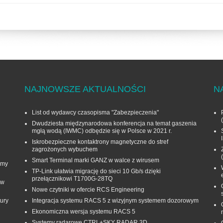
NAJNOWSZE AKTUALNOŚCI
N
List od wydawcy czasopisma "Zabezpieczenia"
Dwudziesta międzynarodowa konferencja na temat gaszenia
mgłą wodą (IWMC) odbędzie się w Polsce w 2021 r.
Iskrobezpieczne kontaktrony magnetyczne do stref
zagrożonych wybuchem
Smart Terminal marki GANZ w walce z wirusem
rmy
TP-Link ułatwia migrację do sieci 10 Gb/s dzięki
przełącznikowi T1700G‑28TQ
 w
Nowe czytniki w ofercie RCS Engineering
ury
Integracja systemu RACS 5 z wizyjnym systemem dozorowym
Ekonomiczna wersja systemu RACS 5
Systemy radarowe CTRL+SKY RADAR 3D