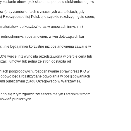
y zostanie obowiązek składania podpisu elektronicznego w
orów (przy zamówieniach o znacznych wartościach, gdy
Rzeczypospolitej Polskiej o szybkie rozstrzygnięcie sporu,
materiałów lub kosztów) oraz w umowach innych niż
jednostronnych postanowień, w tym dotyczących kar
 nie będą mniej korzystne niż postanowienia zawarte w
10% więcej niż wynosiła przedstawiona w ofercie cena lub
acji umowy, lub jedna ze stron odstąpiła od
niach podprogowych, rozpoznawanie spraw przez KIO w
osobowo będą rozstrzygane odwołania w postępowaniach
niami publicznymi (Sądu Okręgowego w Warszawie),
udno się z tym zgodzić zwłaszcza małym i średnim firmom,
amówień publicznych.