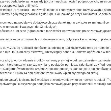
wiązywać będą takie same zasady jak dla innych zamówień podprogowych; zniesion
 postępowaniach unijnych);
 trakcie jej realizacji – możliwość mediacji i koncyliacyjnego rozwiązywania sp
 umowy będą mogły zwrócić się do Sądu Polubownego przy Prokuratorii Generalnej 
umownego na podstawie dodatkowych przesłanek (np. w związku ze zmianami cen 
we w umowach trwających do 12 miesięcy);
wienie publiczne (ograniczenie możliwości wprowadzania przez zamawiających 
enia zawarte w umowach z podwykonawcami, dotyczące kar umownych, płatności,
dotyczącego realizacji zamówienia, gdy na tę realizację wydał on o co najmniej 
 min. 10 % od ceny ofertowej, lub wystąpiły ponad 30-dniowe opóźnienia w realiz
zych, tj. wprowadzenie środków ochrony prawnej w pełnym zakresie w zamówie
nych, które umożliwi szerszą wymianę poglądów pomiędzy członkami Izby (jedno
ekraczają progów unijnych), wyznaczenie jednego sądu zajmującego się zamówie
zeczenie KIO (do 14 dni) oraz obniżenie kwoty wpisu sądowego od skarg.
ługiego
vacatio
legis ma być właściwe przygotowanie rynku do nowych regulacji. Tr
j otwartego i elastycznego podejścia zamawiających przy składaniu i realizacji z