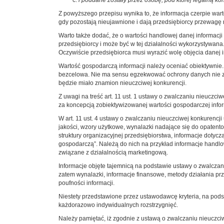
i poddane zostały przez osobę, pod której legalną ko
Z powyższego przepisu wynika to, że informacja czerpie war
gdy pozostają nieujawnione i dają przedsiębiorcy przewagę
Warto także dodać, że o wartości handlowej danej informacji
przedsiębiorcy i może być w tej działalności wykorzystywana
Oczywiście przedsiębiorca musi wyrazić wolę objęcia danej i
Wartość gospodarczą informacji należy oceniać obiektywnie
bezcelowa. Nie ma sensu egzekwować ochrony danych nie zwię
będzie miało znamion nieuczciwej konkurencji.
Z uwagi na treść art. 11 ust. 1 ustawy o zwalczaniu nieuczci
za koncepcją zobiektywizowanej wartości gospodarczej infor
W art. 11 ust. 4 ustawy o zwalczaniu nieuczciwej konkurencji
jakości, wzory użytkowe, wynalazki nadające się do opatent
struktury organizacyjnej przedsiębiorstwa, informacje dotyc
gospodarczą”. Należą do nich na przykład informacje handlow
związane z działalnością marketingową.
Informacje objęte tajemnicą na podstawie ustawy o zwalcza
zatem wynalazki, informacje finansowe, metody działania pr
poufności informacji.
Niestety przedstawione przez ustawodawcę kryteria, na pod
każdorazowo indywidualnych rozstrzygnięć.
Należy pamiętać, iż zgodnie z ustawą o zwalczaniu nieuczc