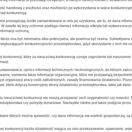
ntrolą informacje te pozostają rozsądnym, w danych okolicznościach, działaniom dl
tość handlową z poufności oraz możliwości jej wykorzystania w walce konkurencyj
 nad konkurencją.
 nie przesądzają środki zainwestowane w celu jej uzyskania, ale to, że dana infor
. W świetle tej tezy ochronie podlega również informacja odkryta lub wytworzona 
nformacji ochroną.
. Może ona być minimalna albo potencjalna, ale powinna być realna. Subiektywna 
kszających konkurencyjności przedsiębiorstwa, gdyż skorzystanie z nich nie narus
wej konkurencji, który za nieuczciwą konkurencję uznaje zagrożenie lub naruszenie 
macji.
 ustawodawca, oprócz informacji technicznych i technologicznych, do których zalic
owania, wymienia także informacje organizacyjne, które nie przejawiają bezpośred
zące organizacji pracy osób zatrudnionych, zasady finansowania działalności. Pozo
e, które dotyczą komercyjnej strony działalności przedsiębiorstwa, takie jak dane
niu nieuczciwej konkurencji nie muszą przejawiać cech oryginalności czy nowośc
zedsiębiorstwa czy pomysły biznesowe. Niezwykle istotne jest także podjęcie prze
stawie których można sprawdzić, czy dana informacja ma wartość gospodarczą, są
iwej konkurencji każda działalność mająca na celu przekazywanie, ujawnianie, wy