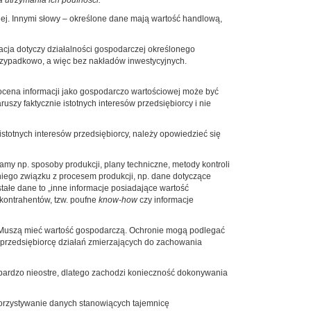
a utrzymania ich poufności.
nej. Innymi słowy – określone dane mają wartość handlową,
macja dotyczy działalności gospodarczej określonego
przypadkowo, a więc bez nakładów inwestycyjnych.
ocena informacji jako gospodarczo wartościowej może być
zy faktycznie istotnych interesów przedsiębiorcy i nie
istotnych interesów przedsiębiorcy, należy opowiedzieć się
zamy np. sposoby produkcji, plany techniczne, metody kontroli
niego związku z procesem produkcji, np. dane dotyczące
stałe dane to „inne informacje posiadające wartość
 kontrahentów, tzw. poufne
know-how
czy informacje
i. Muszą mieć wartość gospodarczą. Ochronie mogą podlegać
z przedsiębiorcę działań zmierzających do zachowania
 bardzo nieostre, dlatego zachodzi konieczność dokonywania
korzystywanie danych stanowiących tajemnicę