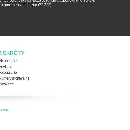
Zintegrowany system bezpieczeństwa człowieka w XXI wieku
- piramida równoboczna
(72 322)
A SKRÓTY
Aktualności
Artykuły
Fotogalerie
Numery archiwalne
Baza firm
strony