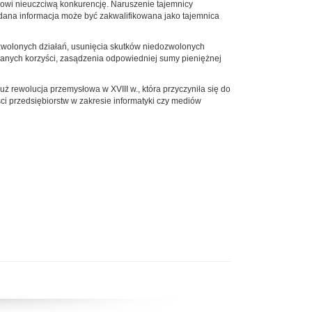
anowi nieuczciwą konkurencję. Naruszenie tajemnicy
 dana informacja może być zakwalifikowana jako tajemnica
ozwolonych działań, usunięcia skutków niedozwolonych
kanych korzyści, zasądzenia odpowiedniej sumy pieniężnej
 rewolucja przemysłowa w XVIII w., która przyczyniła się do
i przedsiębiorstw w zakresie informatyki czy mediów