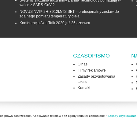
Systemy zliczania ludzi firmy Dahua Technology pomagają w
walce z SARS-CoV-2
NOVUS NVIP-2H-8912M/TS SET – profesjonalny zestaw do
zdalnego pomiaru temperatury ciała
Konferencja Axis Talk 2020 już 25 czerwca
CZASOPISMO
N
O nas
Filmy reklamowe
Zasady przygotowania
tekstu
Kontakt
kie prawa zastrzeżone. Kopiowanie tekstów bez zgody redakcji zabronione /
Zasady użytkowania 