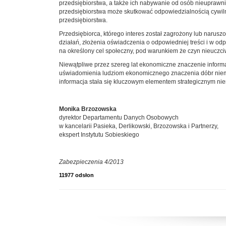
przedsiębiorstwa, a także ich nabywanie od osób nieuprawni
przedsiębiorstwa może skutkować odpowiedzialnością cywilną
przedsiębiorstwa.
Przedsiębiorca, którego interes został zagrożony lub narus
działań, złożenia oświadczenia o odpowiedniej treści i w 
na określony cel społeczny, pod warunkiem że czyn nieuczciw
Niewątpliwe przez szereg lat ekonomiczne znaczenie informa
uświadomienia ludziom ekonomicznego znaczenia dóbr niemat
informacja stała się kluczowym elementem strategicznym ni
Monika Brzozowska
dyrektor Departamentu Danych Osobowych
w kancelarii Pasieka, Derlikowski, Brzozowska i Partnerzy,
ekspert Instytutu Sobieskiego
Zabezpieczenia 4/2013
11977 odsłon