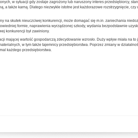
onych, w sytuacji gdy zostaje zagrożony lub naruszony interes przedsiębiorcy, st
, a także karną. Dlatego niezwykle istotne jest każdorazowe rozstrzygnięcie, czy
zony na skutek nieuczciwej konkurencji, może domagać się m.in. zaniechania nied
odpowiedniej formie, naprawienia wyrządzonej szkody, wydania bezpodstawnie uzys
ej konkurencji był zawiniony.
cji mającej wartość gospodarczą zdecydowanie wzrosło. Duży wpływ miała na to już
erialnych, w tym także tajemnicy przedsiębiorstwa. Poprzez zmiany w działalnośc
emal każdego przedsiębiorstwa.