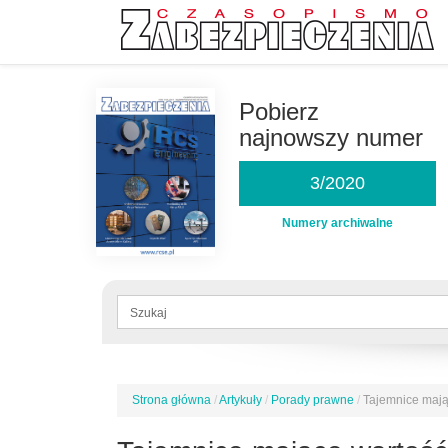
Przejdź
do
Pobierz
treści
najnowszy numer
3/2020
Numery archiwalne
Formularz
wyszukiwania
Szukaj
Strona główna
/
Artykuły
/
Porady prawne
/
Tajemnice mają
Jesteś
tutaj