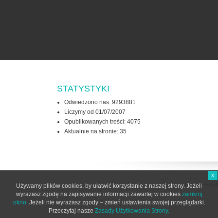
STATYSTYKI
Odwiedzono nas: 9293881
Liczymy od 01/07/2007
Opublikowanych treści: 4075
Aktualnie na stronie:
35
x
Wszel
Używamy plików cookies, by ułatwić korzystanie z naszej strony. Jeżeli
wyrażasz zgodę na zapisywanie informacji zawartej w cookies
zamknij
okno
. Jeżeli nie wyrażasz zgody – zmień ustawienia swojej przeglądarki.
Przeczytaj nasze
Zasady Użytkowania Strony.