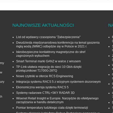
NAJNOWSZE AKTUALNOŚCI
N
List od wydawcy czasopisma "Zabezpieczenia"
Dwudziesta międzynarodowa konferencja na temat gaszenia
mgłą wodą (IWMC) odbędzie się w Polsce w 2021 r.
Iskrobezpieczne kontaktrony magnetyczne do stref
zagrożonych wybuchem
Smart Terminal marki GANZ w walce z wirusem
rmy
TP-Link ułatwia migrację do sieci 10 Gb/s dzięki
przełącznikowi T1700G‑28TQ
 w
Nowe czytniki w ofercie RCS Engineering
ury
Integracja systemu RACS 5 z wizyjnym systemem dozorowym
Ekonomiczna wersja systemu RACS 5
Systemy radarowe CTRL+SKY RADAR 3D
ch
Wisenet Retail Insight w Europie. Narzędzie do efektywnego
zarządzania w handlu detalicznym
Pomiar temperatury ludzkiego ciała dzięki termowizji