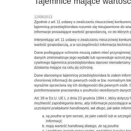
Tajemnice mające wartoś
12/08/2013
Zgodnie z art. 11 ustawy o zwalczaniu nieuczciwej konkurencji
tajemnicę przedsiębiorstwa rozumie się nieujawnione do wia
informacje posiadające wartość gospodarczą, co do których 
Interpretując art. 11 ustawy o zwalczaniu nieuczciwej konku
wartość gospodarczą, a w szczególności informacja technicz
Dane podlegające ochronie muszą zatem mieć przynajmniej m
danych zminimalizuje jego wydatki lub spowoduje wzrost jego
cywilnego tajemnica przedsiębiorstwa stanowi niematerialny 
działania mające na celu jej ochronę.
Dane stanowiące tajemnicę przedsiębiorstwa to zatem infor
chronionej informacji do pewnych osób w tzw. normalnym tok
wyraźnie sprzeciwia się ich dostępności dla pewnych osób. 
poinformowanie pracownika o poufności określonych danych
Art. 39 w Dz.U. UE L z dnia 23 grudnia 1994 r., który dotycz
możliwość zapobiegania temu, aby informacje pozostające w 
uczciwymi praktykami handlowymi, tak długo, jak takie inform
są poufne w tym sensie, że jako całość lub w szczegó
informacji;
mają wartość handlową dlatego, że są poufne