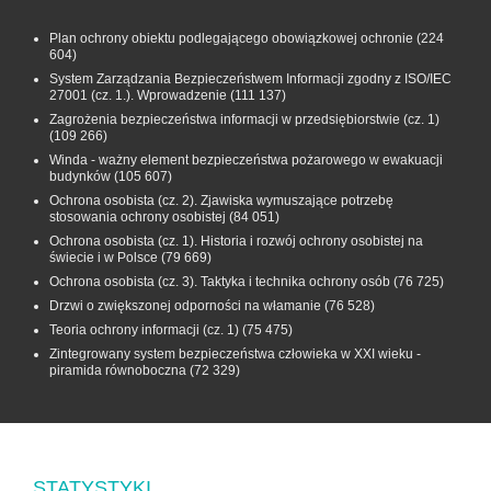
Plan ochrony obiektu podlegającego obowiązkowej ochronie
(224
604)
System Zarządzania Bezpieczeństwem Informacji zgodny z ISO/IEC
27001 (cz. 1.). Wprowadzenie
(111 137)
Zagrożenia bezpieczeństwa informacji w przedsiębiorstwie (cz. 1)
(109 266)
Winda - ważny element bezpieczeństwa pożarowego w ewakuacji
budynków
(105 607)
Ochrona osobista (cz. 2). Zjawiska wymuszające potrzebę
stosowania ochrony osobistej
(84 051)
Ochrona osobista (cz. 1). Historia i rozwój ochrony osobistej na
świecie i w Polsce
(79 669)
Ochrona osobista (cz. 3). Taktyka i technika ochrony osób
(76 725)
Drzwi o zwiększonej odporności na włamanie
(76 528)
Teoria ochrony informacji (cz. 1)
(75 475)
Zintegrowany system bezpieczeństwa człowieka w XXI wieku -
piramida równoboczna
(72 329)
STATYSTYKI