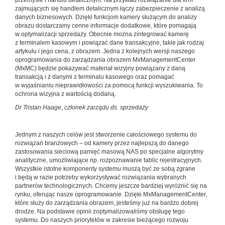
przemyśle i handlu detalicznym. Na przykład rozwiązanie dla firm
zajmujących się handlem detalicznym łączy zabezpieczenie z analizą
danych biznesowych. Dzięki funkcjom kamery służącym do analizy
obrazu dostarczamy cenne informacje dodatkowe, które pomagają
w optymalizacji sprzedaży. Obecnie można zintegrować kamerę
z terminalem kasowym i powiązać dane transakcyjne, takie jak rodzaj
artykułu i jego cena, z obrazem. Jedna z kolejnych wersji naszego
oprogramowania do zarządzania obrazem MxManagementCenter
(MxMC) będzie pokazywać materiał wizyjny powiązany z daną
transakcją i z danymi z terminalu kasowego oraz pomagać
w wyjaśnianiu nieprawidłowości za pomocą funkcji wyszukiwania. To
ochrona wizyjna z wartością dodaną.
Dr Tristan Haage, członek zarządu ds. sprzedaży
Jednym z naszych celów jest stworzenie całościowego systemu do
rozwiązań branżowych – od kamery przez najlepszą do danego
zastosowania sieciową pamięć masową NAS po specjalne algorytmy
analityczne, umożliwiające np. rozpoznawanie tablic rejestracyjnych.
Wszystkie istotne komponenty systemu muszą być ze sobą zgrane
i będą w razie potrzeby wykorzystywać rozwiązania wybranych
partnerów technologicznych. Chcemy jeszcze bardziej wyróżnić się na
rynku, oferując nasze oprogramowanie. Dzięki MxManagementCenter,
które służy do zarządzania obrazem, jesteśmy już na bardzo dobrej
drodze. Na podstawie opinii zoptymalizowaliśmy obsługę tego
systemu. Do naszych priorytetów w zakresie bieżącego rozwoju