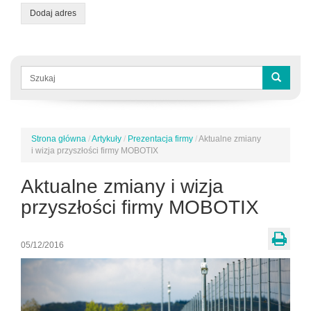
Dodaj adres
Formularz
wyszukiwania
Szukaj
Strona główna
/
Artykuły
/
Prezentacja firmy
/
Aktualne zmiany
Jesteś
i wizja przyszłości firmy MOBOTIX
tutaj
Aktualne zmiany i wizja
przyszłości firmy MOBOTIX
05/12/2016