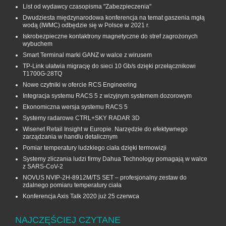
List od wydawcy czasopisma "Zabezpieczenia"
Dwudziesta międzynarodowa konferencja na temat gaszenia mgłą
wodą (IWMC) odbędzie się w Polsce w 2021 r.
Iskrobezpieczne kontaktrony magnetyczne do stref zagrożonych
wybuchem
Smart Terminal marki GANZ w walce z wirusem
TP-Link ułatwia migrację do sieci 10 Gb/s dzięki przełącznikowi
T1700G‑28TQ
Nowe czytniki w ofercie RCS Engineering
Integracja systemu RACS 5 z wizyjnym systemem dozorowym
Ekonomiczna wersja systemu RACS 5
Systemy radarowe CTRL+SKY RADAR 3D
Wisenet Retail Insight w Europie. Narzędzie do efektywnego
zarządzania w handlu detalicznym
Pomiar temperatury ludzkiego ciała dzięki termowizji
Systemy zliczania ludzi firmy Dahua Technology pomagają w walce
z SARS-CoV-2
NOVUS NVIP-2H-8912M/TS SET – profesjonalny zestaw do
zdalnego pomiaru temperatury ciała
Konferencja Axis Talk 2020 już 25 czerwca
NAJCZĘŚCIEJ CZYTANE