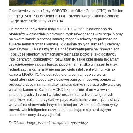
Członkowie zarządu firmy MOBOTIX – dr Oliver Gabel (CTO), dr Tristan
Haage (CSO) i Klaus Kiener (CFO) – przedstawiają aktualne zmiany
i wizję przyszłości firmy MOBOTIX.
Od momentu powstania firmy MOBOTIX w 1999 r. należy ona do
pionierów w dziedzinie sieciowych systemów dozoru wizyjnego. Mamy
na swoim koncie pierwszą kamerę megapikselową czy pierwszą na
świecie hemisferyczną kamerę IP. Właśnie do tych sukcesów chcemy
nawiązywać. Całą naszą działalność koncentrujemy na innowacjach
i obsłudze klientów. Wzmacniamy też naszą pozycję jako dostawcy
inteligentnych, kompletnych rozwiązań IP. Takie określenia jak
smart
czy
inteligentny
są dziś bardzo popularne nie tylko w naszej branży,
jednak żadna kamera IP nie ma tak wielu inteligentnych funkcji jak
kamera MOBOTIX. Nie potrzebuje ona centralnego serwera,
rejestratora sieciowego czy sieciowej pamięci masowej, ponieważ
procesy przetwarzania, analizy i zapisu danych i obrazu odbywają się
w samej kamerze. Kamera MOBOTIX generuje alarmy w wyniku
zachodzących zdarzeń i w zależności od danych z zewnętrznych
czujników może na przykład włączyć oświetlenie, zamknąć drzwi czy
wpłynąć na sterowanie innymi instalacjami. W ten sposób tworzymy
prawdziwie inteligentne rozwiązania cechujące się atrakcyjnym
stosunkiem ceny do wydajności.
Dr Tristan Haage, członek zarządu ds. sprzedaży