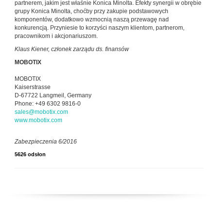
partnerem, jakim jest właśnie Konica Minolta. Efekty synergii w obrębie
grupy Konica Minolta, choćby przy zakupie podstawowych
komponentów, dodatkowo wzmocnią naszą przewagę nad
konkurencją. Przyniesie to korzyści naszym klientom, partnerom,
pracownikom i akcjonariuszom.
Klaus Kiener, członek zarządu ds. finansów
MOBOTIX
MOBOTIX
Kaiserstrasse
D-67722 Langmeil, Germany
Phone: +49 6302 9816-0
sales@mobotix.com
www.mobotix.com
Zabezpieczenia 6/2016
5626 odsłon