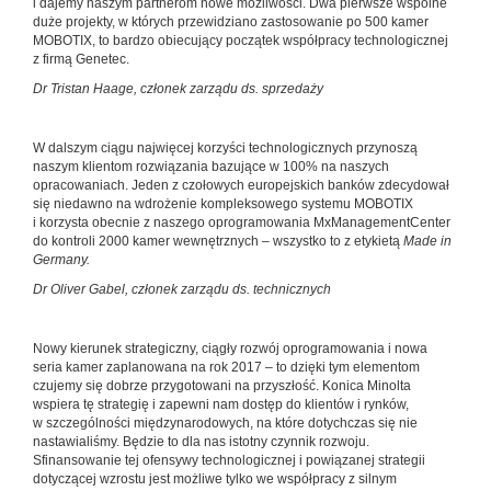
i dajemy naszym partnerom nowe możliwości. Dwa pierwsze wspólne
duże projekty, w których przewidziano zastosowanie po 500 kamer
MOBOTIX, to bardzo obiecujący początek współpracy technologicznej
z firmą Genetec.
Dr Tristan Haage, członek zarządu ds. sprzedaży
W dalszym ciągu najwięcej korzyści technologicznych przynoszą
naszym klientom rozwiązania bazujące w 100% na naszych
opracowaniach. Jeden z czołowych europejskich banków zdecydował
się niedawno na wdrożenie kompleksowego systemu MOBOTIX
i korzysta obecnie z naszego oprogramowania MxManagementCenter
do kontroli 2000 kamer wewnętrznych – wszystko to z etykietą
Made in
Germany.
Dr Oliver Gabel, członek zarządu ds. technicznych
Nowy kierunek strategiczny, ciągły rozwój oprogramowania i nowa
seria kamer zaplanowana na rok 2017 – to dzięki tym elementom
czujemy się dobrze przygotowani na przyszłość. Konica Minolta
wspiera tę strategię i zapewni nam dostęp do klientów i rynków,
w szczególności międzynarodowych, na które dotychczas się nie
nastawialiśmy. Będzie to dla nas istotny czynnik rozwoju.
Sfinansowanie tej ofensywy technologicznej i powiązanej strategii
dotyczącej wzrostu jest możliwe tylko we współpracy z silnym