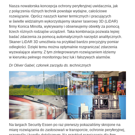
Nasza nowatorska koncepcja ochrony peryferyjnej uwidacznia, jak
z połączenia różnych technik powstaje wydajne, całościowe
rozwiązanie. Oprócz naszych kamer termicznych i pracujących
w świetle widzialnym wykorzystujemy skaner laserowy 3D (LiDAR)
firmy Konica Minolta, wykrywamy i obserwujemy obiekty za pomocą
trzech różnych rodzajów urządzeń. Taka kombinacja pozwala lepiej
badać zdarzenia za pomocą automatycznych narzędzi analitycznych.
Skaner LiDAR 3D umożliwia na przykład bardzo precyzyjny pomiar
odległości. Dzięki temu można optymalnie rozgraniczać zdarzenia
wyzwalające alarmy. Z tym zintegrowanym rozwiązaniem idziemy
w kierunku pełnego monitoringu bez luk i fałszywych alarmów.
Dr Oliver Gabel, członek zarządu ds. technicznych
Na targach Security Essen po raz pierwszy pokazaliśmy skrojone na
miarę rozwiązania do zastosowań w transporcie, ochronie peryferyjnej,