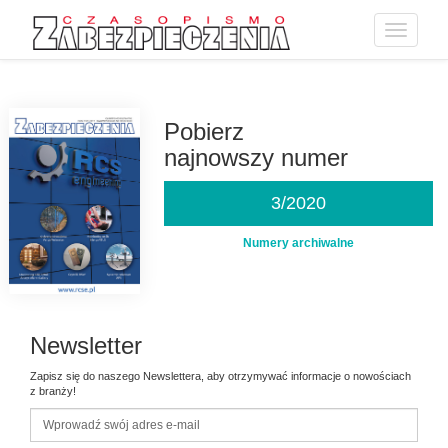
Toggle
navigatio
Przejdź
do
treści
Pobierz
najnowszy numer
3/2020
Numery archiwalne
Newsletter
Zapisz się do naszego Newslettera, aby otrzymywać informacje o nowościach
z branży!