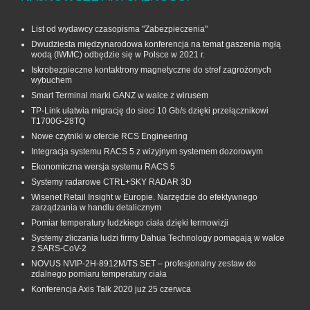
List od wydawcy czasopisma "Zabezpieczenia"
Dwudziesta międzynarodowa konferencja na temat gaszenia mgłą
wodą (IWMC) odbędzie się w Polsce w 2021 r.
Iskrobezpieczne kontaktrony magnetyczne do stref zagrożonych
wybuchem
Smart Terminal marki GANZ w walce z wirusem
TP-Link ułatwia migrację do sieci 10 Gb/s dzięki przełącznikowi
T1700G‑28TQ
Nowe czytniki w ofercie RCS Engineering
Integracja systemu RACS 5 z wizyjnym systemem dozorowym
Ekonomiczna wersja systemu RACS 5
Systemy radarowe CTRL+SKY RADAR 3D
Wisenet Retail Insight w Europie. Narzędzie do efektywnego
zarządzania w handlu detalicznym
Pomiar temperatury ludzkiego ciała dzięki termowizji
Systemy zliczania ludzi firmy Dahua Technology pomagają w walce
z SARS-CoV-2
NOVUS NVIP-2H-8912M/TS SET – profesjonalny zestaw do
zdalnego pomiaru temperatury ciała
Konferencja Axis Talk 2020 już 25 czerwca