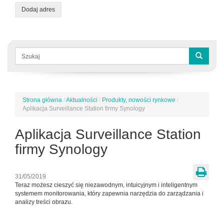
Dodaj adres
Formularz
wyszukiwania
Szukaj
Strona główna
/
Aktualności
/
Produkty, nowości rynkowe
/
Jesteś
Aplikacja Surveillance Station firmy Synology
tutaj
Aplikacja Surveillance Station
firmy Synology
31/05/2019
Teraz możesz cieszyć się niezawodnym, intuicyjnym i inteligentnym
systemem monitorowania, który zapewnia narzędzia do zarządzania i
analizy treści obrazu.