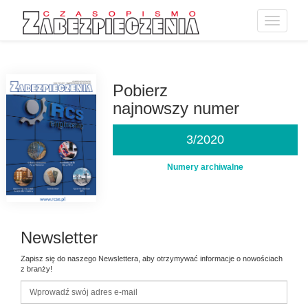
Toggle
navigatio
Przejdź
do
treści
Pobierz
najnowszy numer
3/2020
Numery archiwalne
Newsletter
Zapisz się do naszego Newslettera, aby otrzymywać informacje o nowościach
z branży!