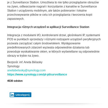
je z Surveillance Station. Umożliwia to nie tylko przeglądanie obrazów
na żywo, odtwarzanie nagrań i korzystanie z kanałów w Surveillance
Station i urządzeniu mobilnym, ale także pobieranie i lokalne
przechowywanie plików w celu ich przeglądania i tworzenia kopii
zapasowych.
Integracja różnych urządzeń w aplikacji Surveillance Station
Integracja z modułami I/O, kontrolerami drzwi, głośnikami IP, systemami
POS w punktach sprzedaży i różnymi rodzajami urządzeń peryferyjnych
pozwala zarządzać całym środowiskiem. Występowanie
predefiniowanych zdarzeń wyzwala odpowiednie działania lub
powoduje wyskakiwanie okien, w których wyświetlane są odpowiednie
obrazy w trybie na żywo.
Bezpośr. inf. Aneta Bélasky
Synology
anetabelasky@synology.com
https://www.synology.com/pl-pl/surveillance
4530 odsłon
Udostępnij