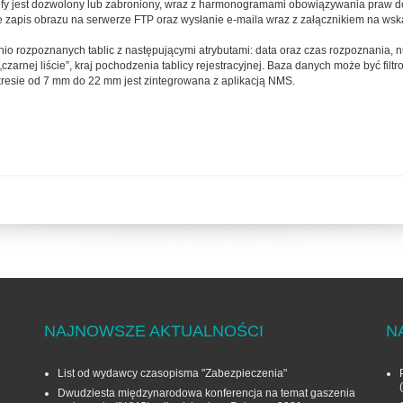
strefy jest dozwolony lub zabroniony, wraz z harmonogramami obowiązywania praw
zapis obrazu na serwerze FTP oraz wysłanie e-maila wraz z załącznikiem na wsk
rozpoznanych tablic z następującymi atrybutami: data oraz czas rozpoznania, numer
 „czarnej liście”, kraj pochodzenia tablicy rejestracyjnej. Baza danych może być 
resie od 7 mm do 22 mm jest zintegrowana z aplikacją NMS.
NAJNOWSZE AKTUALNOŚCI
N
List od wydawcy czasopisma "Zabezpieczenia"
Dwudziesta międzynarodowa konferencja na temat gaszenia