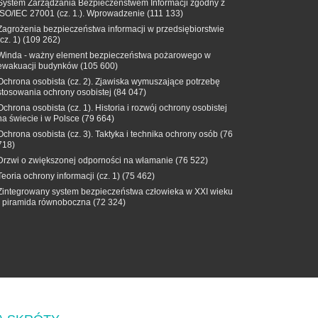
System Zarządzania Bezpieczeństwem Informacji zgodny z
ISO/IEC 27001 (cz. 1.). Wprowadzenie
(111 133)
Zagrożenia bezpieczeństwa informacji w przedsiębiorstwie
(cz. 1)
(109 262)
Winda - ważny element bezpieczeństwa pożarowego w
ewakuacji budynków
(105 600)
Ochrona osobista (cz. 2). Zjawiska wymuszające potrzebę
stosowania ochrony osobistej
(84 047)
Ochrona osobista (cz. 1). Historia i rozwój ochrony osobistej
na świecie i w Polsce
(79 664)
Ochrona osobista (cz. 3). Taktyka i technika ochrony osób
(76
718)
Drzwi o zwiększonej odporności na włamanie
(76 522)
Teoria ochrony informacji (cz. 1)
(75 462)
Zintegrowany system bezpieczeństwa człowieka w XXI wieku
- piramida równoboczna
(72 324)