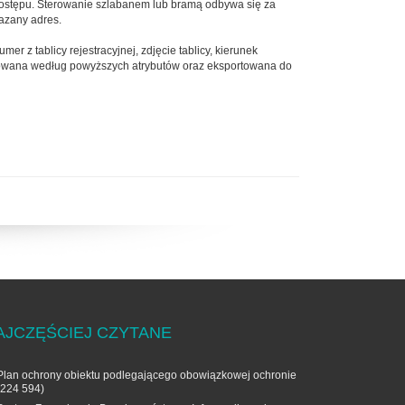
 dostępu. Sterowanie szlabanem lub bramą odbywa się za
azany adres.
 z tablicy rejestracyjnej, zdjęcie tablicy, kierunek
filtrowana według powyższych atrybutów oraz eksportowana do
AJCZĘŚCIEJ CZYTANE
Plan ochrony obiektu podlegającego obowiązkowej ochronie
(224 594)