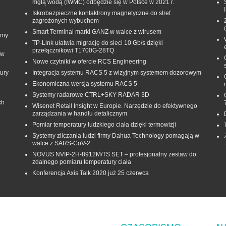
mgłą wodą (IWMC) odbędzie się w Polsce w 2021 r.
Iskrobezpieczne kontaktrony magnetyczne do stref
zagrożonych wybuchem
Smart Terminal marki GANZ w walce z wirusem
rmy
TP-Link ułatwia migrację do sieci 10 Gb/s dzięki
przełącznikowi T1700G‑28TQ
 w
Nowe czytniki w ofercie RCS Engineering
ury
Integracja systemu RACS 5 z wizyjnym systemem dozorowym
Ekonomiczna wersja systemu RACS 5
Systemy radarowe CTRL+SKY RADAR 3D
ch
Wisenet Retail Insight w Europie. Narzędzie do efektywnego
zarządzania w handlu detalicznym
Pomiar temperatury ludzkiego ciała dzięki termowizji
Systemy zliczania ludzi firmy Dahua Technology pomagają w
walce z SARS-CoV-2
NOVUS NVIP-2H-8912M/TS SET – profesjonalny zestaw do
zdalnego pomiaru temperatury ciała
Konferencja Axis Talk 2020 już 25 czerwca