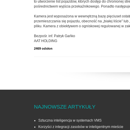
to utworzenie list pojazdów, których dostęp do chronionej 
pośrednictwem wyjścia przekaźnikowego. Ponadto następuje 
Kamera jest wyposażona w wewnętrzną bazę pięciuset ostatnio 
przemieszczania się pojazdu, obecność na „białej liście” lub
pliku. Kamera z obiektywem o ogniskowej regulowanej w zak
Bezpośr. inf. Patryk Gańko
AAT HOLDING
2469 odsłon
NAJNOWSZE ARTYKUŁY
Sztuczna inteligencja w systemach VMS
Korzyści z integracji zasobów w inteligentnym mieście