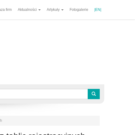
za firm
Aktualności
Artykuły
Fotogalerie
|EN|
ch