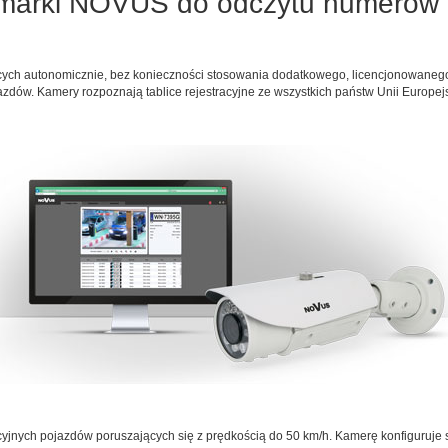
arki NOVUS do odczytu numerów z t
ych autonomicznie, bez konieczności stosowania dodatkowego, licencjonowane
zdów. Kamery rozpoznają tablice rejestracyjne ze wszystkich państw Unii Europejskie
cyjnych pojazdów poruszających się z prędkością do 50 km/h. Kamerę konfiguruje 