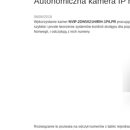
Autonomiczna kamera IP m
08/06/2018
Wykorzystanie kamer
NVIP-2DN5021H/IRH-1P/LPR
pracując
szybkie i proste tworzenie systemów kontroli dostępu dla poja
Norwegii, i odczytują z nich numery.
Rozwiązanie to pozwala na odczyt numerów z tablic rejestra