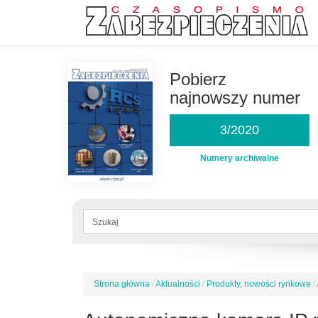
Przejdź
do
Pobierz
treści
najnowszy numer
3/2020
Numery archiwalne
Formularz
wyszukiwania
Szukaj
Strona główna
/
Aktualności
/
Produkty, nowości rynkowe
/
Jesteś
tutaj