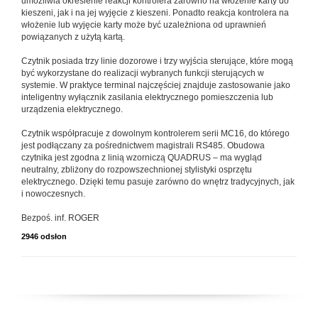
umożliwia określenie reakcji kontrolera zarówno na włożenie karty do
kieszeni, jak i na jej wyjęcie z kieszeni. Ponadto reakcja kontrolera na
włożenie lub wyjęcie karty może być uzależniona od uprawnień
powiązanych z użytą kartą.
Czytnik posiada trzy linie dozorowe i trzy wyjścia sterujące, które mogą
być wykorzystane do realizacji wybranych funkcji sterujących w
systemie. W praktyce terminal najczęściej znajduje zastosowanie jako
inteligentny wyłącznik zasilania elektrycznego pomieszczenia lub
urządzenia elektrycznego.
Czytnik współpracuje z dowolnym kontrolerem serii MC16, do którego
jest podłączany za pośrednictwem magistrali RS485. Obudowa
czytnika jest zgodna z linią wzorniczą QUADRUS – ma wygląd
neutralny, zbliżony do rozpowszechnionej stylistyki osprzętu
elektrycznego. Dzięki temu pasuje zarówno do wnętrz tradycyjnych, jak
i nowoczesnych.
Bezpoś. inf. ROGER
2946 odsłon