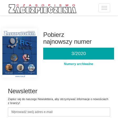
Toggle
navigatio
Przejdź
do
treści
Pobierz
najnowszy numer
3/2020
Numery archiwalne
Newsletter
Zapisz się do naszego Newslettera, aby otrzymywać informacje o nowościach
z branży!