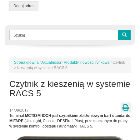
Dodaj adres
Formularz
wyszukiwania
Szukaj
Strona główna
/
Aktualności
/
Produkty, nowości rynkowe
/
Czytnik
Jesteś
z kieszenią w systemie RACS 5
tutaj
Czytnik z kieszenią w systemie
RACS 5
14/08/2017
Terminal
MCT82M-IOCH
jest
czytnikiem zbliżeniowym kart standardu
MIFARE
(Ultralight, Classic, DESFire i Plus), przeznaczonym do pracy
w systemie kontroli dostępu i automatyki RACS 5.