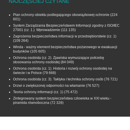
NAJCZĘŚCIEJ CZYTANE
Plan ochrony obiektu podlegającego obowiązkowej ochronie
(224
601)
System Zarządzania Bezpieczeństwem Informacji zgodny z ISO/IEC
27001 (cz. 1.). Wprowadzenie
(111 135)
Zagrożenia bezpieczeństwa informacji w przedsiębiorstwie (cz. 1)
(109 264)
Winda - ważny element bezpieczeństwa pożarowego w ewakuacji
budynków
(105 605)
Ochrona osobista (cz. 2). Zjawiska wymuszające potrzebę
stosowania ochrony osobistej
(84 049)
Ochrona osobista (cz. 1). Historia i rozwój ochrony osobistej na
świecie i w Polsce
(79 668)
Ochrona osobista (cz. 3). Taktyka i technika ochrony osób
(76 721)
Drzwi o zwiększonej odporności na włamanie
(76 527)
Teoria ochrony informacji (cz. 1)
(75 472)
Zintegrowany system bezpieczeństwa człowieka w XXI wieku -
piramida równoboczna
(72 328)