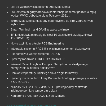
List od wydawcy czasopisma "Zabezpieczenia"
Dwudziesta międzynarodowa konferencja na temat gaszenia mgłą
wodą (IWMC) odbędzie się w Polsce w 2021 r.
Iskrobezpieczne kontaktrony magnetyczne do stref zagrożonych
wybuchem
Smart Terminal marki GANZ w walce z wirusem
TP-Link ułatwia migrację do sieci 10 Gb/s dzięki przełącznikowi
T1700G‑28TQ
Nowe czytniki w ofercie RCS Engineering
Integracja systemu RACS 5 z wizyjnym systemem dozorowym
Ekonomiczna wersja systemu RACS 5
Systemy radarowe CTRL+SKY RADAR 3D
Wisenet Retail Insight w Europie. Narzędzie do efektywnego
zarządzania w handlu detalicznym
Pomiar temperatury ludzkiego ciała dzięki termowizji
Systemy zliczania ludzi firmy Dahua Technology pomagają w walce
z SARS-CoV-2
NOVUS NVIP-2H-8912M/TS SET – profesjonalny zestaw do
zdalnego pomiaru temperatury ciała
Konferencja Axis Talk 2020 już 25 czerwca