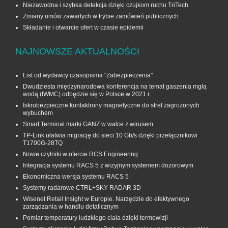
Niezawodna i szybka detekcja dzięki czujkom ruchu TriTech
Zmiany umów zawartych w trybie zamówień publicznych
Składanie i otwarcie ofert w czasie epidemii
NAJNOWSZE AKTUALNOŚCI
List od wydawcy czasopisma "Zabezpieczenia"
Dwudziesta międzynarodowa konferencja na temat gaszenia mgłą
wodą (IWMC) odbędzie się w Polsce w 2021 r.
Iskrobezpieczne kontaktrony magnetyczne do stref zagrożonych
wybuchem
Smart Terminal marki GANZ w walce z wirusem
TP-Link ułatwia migrację do sieci 10 Gb/s dzięki przełącznikowi
T1700G‑28TQ
Nowe czytniki w ofercie RCS Engineering
Integracja systemu RACS 5 z wizyjnym systemem dozorowym
Ekonomiczna wersja systemu RACS 5
Systemy radarowe CTRL+SKY RADAR 3D
Wisenet Retail Insight w Europie. Narzędzie do efektywnego
zarządzania w handlu detalicznym
Pomiar temperatury ludzkiego ciała dzięki termowizji