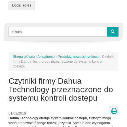
Dodaj adres
Formularz
wyszukiwania
Szukaj
Strona główna
/
Aktualności
/
Produkty, nowości rynkowe
/
Czytniki
Jesteś
firmy Dahua Technology przeznaczone do systemu kontroli
tutaj
dostępu
Czytniki firmy Dahua
Technology przeznaczone do
systemu kontroli dostępu
01/02/2019
Dahua Technology
oferuje system kontroli dostępu, z którym mogą
współpracować różnego rodzaju czytniki. Spełnią one wymagania