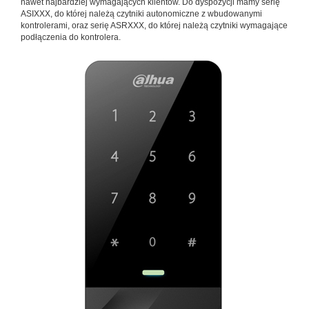
nawet najbardziej wymagających klientów. Do dyspozycji mamy serię
ASIXXX, do której należą czytniki autonomiczne z wbudowanymi
kontrolerami, oraz serię ASRXXX, do której należą czytniki wymagające
podłączenia do kontrolera.