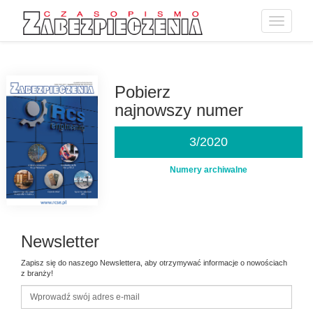
Toggle
navigatio
Przejdź
do
treści
Pobierz
najnowszy numer
3/2020
Numery archiwalne
Newsletter
Zapisz się do naszego Newslettera, aby otrzymywać informacje o nowościach
z branży!