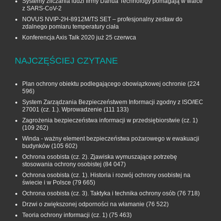
Systemy zliczania ludzi firmy Dahua Technology pomagają w walce
z SARS-CoV-2
NOVUS NVIP-2H-8912M/TS SET – profesjonalny zestaw do
zdalnego pomiaru temperatury ciała
Konferencja Axis Talk 2020 już 25 czerwca
NAJCZĘŚCIEJ CZYTANE
Plan ochrony obiektu podlegającego obowiązkowej ochronie
(224
596)
System Zarządzania Bezpieczeństwem Informacji zgodny z ISO/IEC
27001 (cz. 1.). Wprowadzenie
(111 133)
Zagrożenia bezpieczeństwa informacji w przedsiębiorstwie (cz. 1)
(109 262)
Winda - ważny element bezpieczeństwa pożarowego w ewakuacji
budynków
(105 602)
Ochrona osobista (cz. 2). Zjawiska wymuszające potrzebę
stosowania ochrony osobistej
(84 047)
Ochrona osobista (cz. 1). Historia i rozwój ochrony osobistej na
świecie i w Polsce
(79 665)
Ochrona osobista (cz. 3). Taktyka i technika ochrony osób
(76 718)
Drzwi o zwiększonej odporności na włamanie
(76 522)
Teoria ochrony informacji (cz. 1)
(75 463)