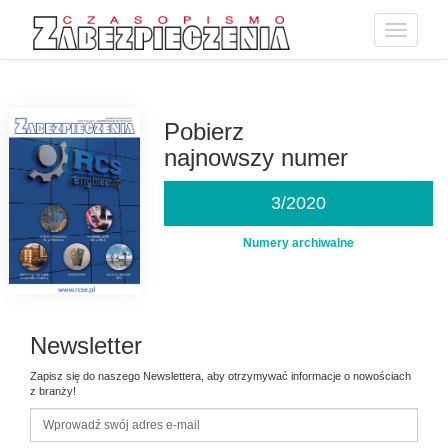
Toggle
navigatio
Przejdź
do
treści
Pobierz
najnowszy numer
3/2020
Numery archiwalne
Newsletter
Zapisz się do naszego Newslettera, aby otrzymywać informacje o nowościach
z branży!