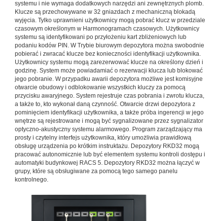
systemu i nie wymaga dodatkowych narzędzi ani zewnętrznych plomb.
Klucze są przechowywane w 32 gniazdach z mechaniczną blokadą
wyjęcia. Tylko uprawnieni użytkownicy mogą pobrać klucz w przedziale
czasowym określonym w Harmonogramach czasowych. Użytkownicy
systemu są identyfikowani po przyłożeniu kart zbliżeniowych lub
podaniu kodów PIN. W Trybie biurowym depozytora można swobodnie
pobierać i zwracać klucze bez konieczności identyfikacji użytkownika.
Użytkownicy systemu mogą zarezerwować klucze na określony dzień i
godzinę. System może powiadamiać o rezerwacji klucza lub blokować
jego pobranie. W przypadku awarii depozytora możliwe jest komisyjne
otwarcie obudowy i odblokowanie wszystkich kluczy za pomocą
przycisku awaryjnego. System rejestruje czas pobrania i zwrotu klucza,
a także to, kto wykonał daną czynność. Otwarcie drzwi depozytora z
pominięciem identyfikacji użytkownika, a także próba ingerencji w jego
wnętrze są rejestrowane i mogą być sygnalizowane przez sygnalizator
optyczno-akustyczny systemu alarmowego. Program zarządzający ma
prosty i czytelny interfejs użytkownika, który umożliwia prawidłową
obsługę urządzenia po krótkim instruktażu. Depozytory RKD32 mogą
pracować autonomicznie lub być elementem systemu kontroli dostępu i
automatyki budynkowej RACS 5. Depozytory RKD32 można łączyć w
grupy, które są obsługiwane za pomocą tego samego panelu
kontrolnego.