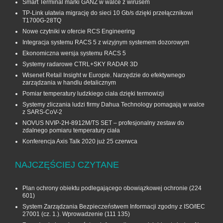
Smart Terminal marki GANZ w walce z wirusem
TP-Link ułatwia migrację do sieci 10 Gb/s dzięki przełącznikowi
T1700G‑28TQ
Nowe czytniki w ofercie RCS Engineering
Integracja systemu RACS 5 z wizyjnym systemem dozorowym
Ekonomiczna wersja systemu RACS 5
Systemy radarowe CTRL+SKY RADAR 3D
Wisenet Retail Insight w Europie. Narzędzie do efektywnego
zarządzania w handlu detalicznym
Pomiar temperatury ludzkiego ciała dzięki termowizji
Systemy zliczania ludzi firmy Dahua Technology pomagają w walce
z SARS-CoV-2
NOVUS NVIP-2H-8912M/TS SET – profesjonalny zestaw do
zdalnego pomiaru temperatury ciała
Konferencja Axis Talk 2020 już 25 czerwca
NAJCZĘŚCIEJ CZYTANE
Plan ochrony obiektu podlegającego obowiązkowej ochronie
(224
601)
System Zarządzania Bezpieczeństwem Informacji zgodny z ISO/IEC
27001 (cz. 1.). Wprowadzenie
(111 135)