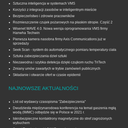
Sztuczna inteligencja w systemach VMS
Korzyści z integracji zasobów w inteligentnym mieście
Bezpieczeństwo i zdrowie pracowników
Rozmieszczenie czujek pożarowych na płaskim stropie. Część 2
Wisenet WAVE 4.0. Nowa wersja oprogramowania VMS firmy
Hanwha Techwin
Pierwsza kamera nasobna firmy Axis Communications już w
sprzedaży
Seek Scan - system do automatycznego pomiaru temperatury ciała
Sztuka zabezpieczania dzieł sztuki
Niezawodna i szybka detekcja dzięki czujkom ruchu TriTech
Zmiany umów zawartych w trybie zamówień publicznych
Składanie i otwarcie ofert w czasie epidemii
NAJNOWSZE AKTUALNOŚCI
List od wydawcy czasopisma "Zabezpieczenia"
Dwudziesta międzynarodowa konferencja na temat gaszenia mgłą
wodą (IWMC) odbędzie się w Polsce w 2021 r.
Iskrobezpieczne kontaktrony magnetyczne do stref zagrożonych
wybuchem