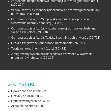
Zagrożenia bezpieczeństwa informacji w przedsiębiorstwie (cz. 1)
(109 264)
Winda - ważny element bezpieczeństwa pożarowego w ewakuacji
budynków
(105 606)
Ochrona osobista (cz. 2). Zjawiska wymuszające potrzebę
stosowania ochrony osobistej
(84 050)
Ochrona osobista (cz. 1). Historia i rozwój ochrony osobistej na
świecie i w Polsce
(79 668)
Ochrona osobista (cz. 3). Taktyka i technika ochrony osób
(76 721)
Drzwi o zwiększonej odporności na włamanie
(76 527)
Teoria ochrony informacji (cz. 1)
(75 472)
Zintegrowany system bezpieczeństwa człowieka w XXI wieku -
piramida równoboczna
(72 328)
STATYSTYKI
Odwiedzono nas: 9249629
Liczymy od 01/07/2007
Opublikowanych treści: 4075
Aktualnie na stronie:
10