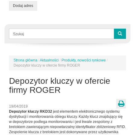
Dodaj adres
Formularz
wyszukiwania
Szukaj
Strona główna
/
Aktualności
/
Produkty, nowości rynkowe
/
Jesteś
Depozytor kluczy w ofercie firmy ROGER
tutaj
Depozytor kluczy w ofercie
firmy ROGER
19/04/2019
Depozytor kluczy RKD32
jest elementem elektronicznego systemu
dystrybucji i monitorowania obiegu kluczy. Każdy klucz znajdujący się
w depozytorze podlega monitorowaniu i jest trwale zespolony z
brelokiem zawierającym niepowtarzalny identyfikator zbliżeniowy RFID.
Zespolenie klucza z brelokiem jest dokonywane przez użytkownika