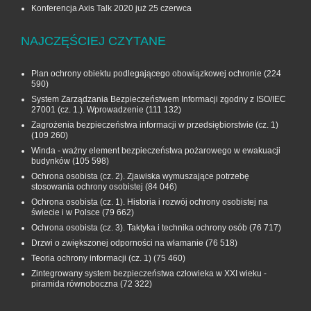
Konferencja Axis Talk 2020 już 25 czerwca
NAJCZĘŚCIEJ CZYTANE
Plan ochrony obiektu podlegającego obowiązkowej ochronie
(224
590)
System Zarządzania Bezpieczeństwem Informacji zgodny z ISO/IEC
27001 (cz. 1.). Wprowadzenie
(111 132)
Zagrożenia bezpieczeństwa informacji w przedsiębiorstwie (cz. 1)
(109 260)
Winda - ważny element bezpieczeństwa pożarowego w ewakuacji
budynków
(105 598)
Ochrona osobista (cz. 2). Zjawiska wymuszające potrzebę
stosowania ochrony osobistej
(84 046)
Ochrona osobista (cz. 1). Historia i rozwój ochrony osobistej na
świecie i w Polsce
(79 662)
Ochrona osobista (cz. 3). Taktyka i technika ochrony osób
(76 717)
Drzwi o zwiększonej odporności na włamanie
(76 518)
Teoria ochrony informacji (cz. 1)
(75 460)
Zintegrowany system bezpieczeństwa człowieka w XXI wieku -
piramida równoboczna
(72 322)