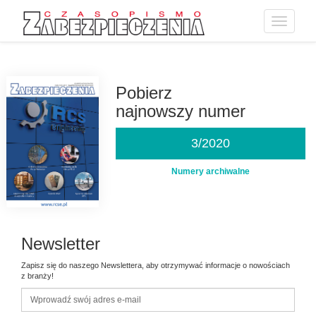
Toggle
navigatio
Przejdź
do
treści
Pobierz
najnowszy numer
3/2020
Numery archiwalne
Newsletter
Zapisz się do naszego Newslettera, aby otrzymywać informacje o nowościach
z branży!