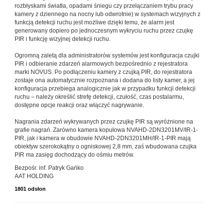
rozbłyskami światła, opadami śniegu czy przełączaniem trybu pracy
kamery z dziennego na nocny lub odwrotnie) w systemach wizyjnych z
funkcją detekcji ruchu jest możliwe dzięki temu, że alarm jest
generowany dopiero po jednoczesnym wykryciu ruchu przez czujkę
PIR i funkcję wizyjnej detekcji ruchu.
Ogromną zaletą dla administratorów systemów jest konfiguracja czujki
PIR i odbieranie zdarzeń alarmowych bezpośrednio z rejestratora
marki NOVUS. Po podłączeniu kamery z czujką PIR, do rejestratora
zostaje ona automatycznie rozpoznana i dodana do listy kamer, a jej
konfiguracja przebiega analogicznie jak w przypadku funkcji detekcji
ruchu – należy określić strefę detekcji, czułość, czas postalarmu,
dostępne opcje reakcji oraz włączyć nagrywanie.
Nagrania zdarzeń wykrywanych przez czujkę PIR są wyróżnione na
grafie nagrań. Zarówno kamera kopułowa NVAHD-2DN3201MV/IR-1-
PIR, jak i kamera w obudowie NVAHD-2DN3201MH/IR-1-PIR mają
obiektyw szerokokątny o ogniskowej 2,8 mm, zaś wbudowana czujka
PIR ma zasięg dochodzący do ośmiu metrów.
Bezpośr. inf. Patryk Gańko
AAT HOLDING
1801 odsłon