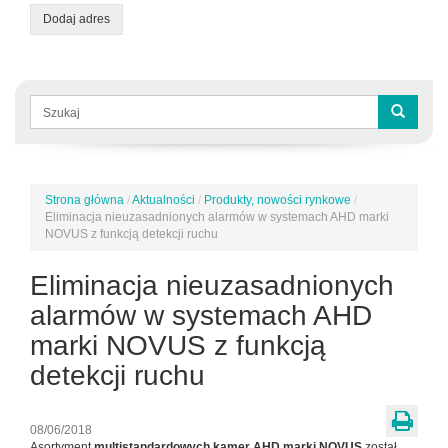
Dodaj adres
Formularz
wyszukiwania
Szukaj
Strona główna
/
Aktualności
/
Produkty, nowości rynkowe
/
Jesteś
Eliminacja nieuzasadnionych alarmów w systemach AHD marki
tutaj
NOVUS z funkcją detekcji ruchu
Eliminacja nieuzasadnionych
alarmów w systemach AHD
marki NOVUS z funkcją
detekcji ruchu
08/06/2018
Asortyment
multistandardowych kamer AHD marki NOVUS
został