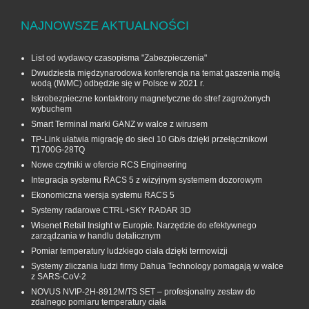
NAJNOWSZE AKTUALNOŚCI
List od wydawcy czasopisma "Zabezpieczenia"
Dwudziesta międzynarodowa konferencja na temat gaszenia mgłą
wodą (IWMC) odbędzie się w Polsce w 2021 r.
Iskrobezpieczne kontaktrony magnetyczne do stref zagrożonych
wybuchem
Smart Terminal marki GANZ w walce z wirusem
TP-Link ułatwia migrację do sieci 10 Gb/s dzięki przełącznikowi
T1700G‑28TQ
Nowe czytniki w ofercie RCS Engineering
Integracja systemu RACS 5 z wizyjnym systemem dozorowym
Ekonomiczna wersja systemu RACS 5
Systemy radarowe CTRL+SKY RADAR 3D
Wisenet Retail Insight w Europie. Narzędzie do efektywnego
zarządzania w handlu detalicznym
Pomiar temperatury ludzkiego ciała dzięki termowizji
Systemy zliczania ludzi firmy Dahua Technology pomagają w walce
z SARS-CoV-2
NOVUS NVIP-2H-8912M/TS SET – profesjonalny zestaw do
zdalnego pomiaru temperatury ciała