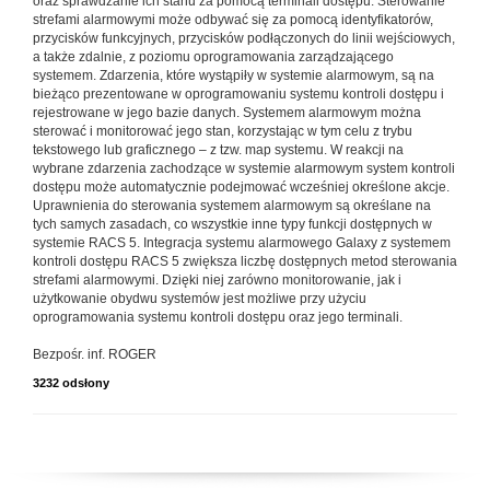
oraz sprawdzanie ich stanu za pomocą terminali dostępu. Sterowanie
strefami alarmowymi może odbywać się za pomocą identyfikatorów,
przycisków funkcyjnych, przycisków podłączonych do linii wejściowych,
a także zdalnie, z poziomu oprogramowania zarządzającego
systemem. Zdarzenia, które wystąpiły w systemie alarmowym, są na
bieżąco prezentowane w oprogramowaniu systemu kontroli dostępu i
rejestrowane w jego bazie danych. Systemem alarmowym można
sterować i monitorować jego stan, korzystając w tym celu z trybu
tekstowego lub graficznego – z tzw. map systemu. W reakcji na
wybrane zdarzenia zachodzące w systemie alarmowym system kontroli
dostępu może automatycznie podejmować wcześniej określone akcje.
Uprawnienia do sterowania systemem alarmowym są określane na
tych samych zasadach, co wszystkie inne typy funkcji dostępnych w
systemie RACS 5. Integracja systemu alarmowego Galaxy z systemem
kontroli dostępu RACS 5 zwiększa liczbę dostępnych metod sterowania
strefami alarmowymi. Dzięki niej zarówno monitorowanie, jak i
użytkowanie obydwu systemów jest możliwe przy użyciu
oprogramowania systemu kontroli dostępu oraz jego terminali.
Bezpośr. inf. ROGER
3232 odsłony