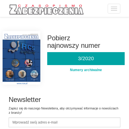
Toggle
navigatio
Przejdź
do
treści
Pobierz
najnowszy numer
3/2020
Numery archiwalne
Newsletter
Zapisz się do naszego Newslettera, aby otrzymywać informacje o nowościach
z branży!