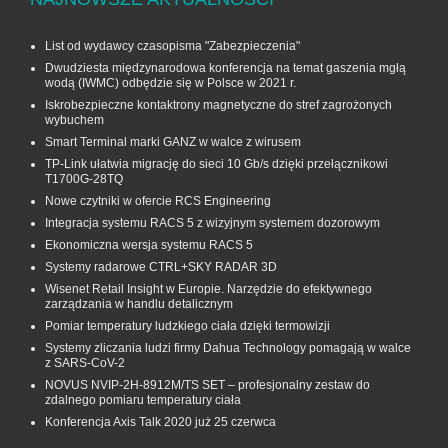
List od wydawcy czasopisma "Zabezpieczenia"
Dwudziesta międzynarodowa konferencja na temat gaszenia mgłą
wodą (IWMC) odbędzie się w Polsce w 2021 r.
Iskrobezpieczne kontaktrony magnetyczne do stref zagrożonych
wybuchem
Smart Terminal marki GANZ w walce z wirusem
TP-Link ułatwia migrację do sieci 10 Gb/s dzięki przełącznikowi
T1700G‑28TQ
Nowe czytniki w ofercie RCS Engineering
Integracja systemu RACS 5 z wizyjnym systemem dozorowym
Ekonomiczna wersja systemu RACS 5
Systemy radarowe CTRL+SKY RADAR 3D
Wisenet Retail Insight w Europie. Narzędzie do efektywnego
zarządzania w handlu detalicznym
Pomiar temperatury ludzkiego ciała dzięki termowizji
Systemy zliczania ludzi firmy Dahua Technology pomagają w walce
z SARS-CoV-2
NOVUS NVIP-2H-8912M/TS SET – profesjonalny zestaw do
zdalnego pomiaru temperatury ciała
Konferencja Axis Talk 2020 już 25 czerwca