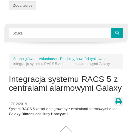
Dodaj adres
Formularz
wyszukiwania
Szukaj
Strona główna
/
Aktualności
/
Produkty, nowości rynkowe
/
Jesteś
Integracja systemu RACS 5 z centralami alarmowymi Galaxy
tutaj
Integracja systemu RACS 5 z
centralami alarmowymi Galaxy
17/12/2019
System
RACS 5
został zintegrowany z centralami alarmowymi z serii
Galaxy Dimensions
firmy
Honeywell
.