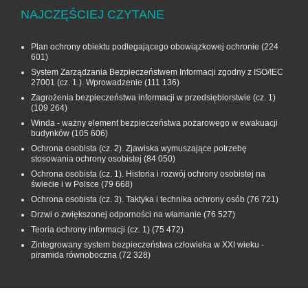
NAJCZĘŚCIEJ CZYTANE
Plan ochrony obiektu podlegającego obowiązkowej ochronie
(224
601)
System Zarządzania Bezpieczeństwem Informacji zgodny z ISO/IEC
27001 (cz. 1.). Wprowadzenie
(111 136)
Zagrożenia bezpieczeństwa informacji w przedsiębiorstwie (cz. 1)
(109 264)
Winda - ważny element bezpieczeństwa pożarowego w ewakuacji
budynków
(105 606)
Ochrona osobista (cz. 2). Zjawiska wymuszające potrzebę
stosowania ochrony osobistej
(84 050)
Ochrona osobista (cz. 1). Historia i rozwój ochrony osobistej na
świecie i w Polsce
(79 668)
Ochrona osobista (cz. 3). Taktyka i technika ochrony osób
(76 721)
Drzwi o zwiększonej odporności na włamanie
(76 527)
Teoria ochrony informacji (cz. 1)
(75 472)
Zintegrowany system bezpieczeństwa człowieka w XXI wieku -
piramida równoboczna
(72 328)