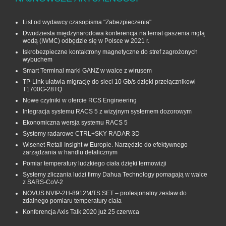
List od wydawcy czasopisma "Zabezpieczenia"
Dwudziesta międzynarodowa konferencja na temat gaszenia mgłą
wodą (IWMC) odbędzie się w Polsce w 2021 r.
Iskrobezpieczne kontaktrony magnetyczne do stref zagrożonych
wybuchem
Smart Terminal marki GANZ w walce z wirusem
TP-Link ułatwia migrację do sieci 10 Gb/s dzięki przełącznikowi
T1700G‑28TQ
Nowe czytniki w ofercie RCS Engineering
Integracja systemu RACS 5 z wizyjnym systemem dozorowym
Ekonomiczna wersja systemu RACS 5
Systemy radarowe CTRL+SKY RADAR 3D
Wisenet Retail Insight w Europie. Narzędzie do efektywnego
zarządzania w handlu detalicznym
Pomiar temperatury ludzkiego ciała dzięki termowizji
Systemy zliczania ludzi firmy Dahua Technology pomagają w walce
z SARS-CoV-2
NOVUS NVIP-2H-8912M/TS SET – profesjonalny zestaw do
zdalnego pomiaru temperatury ciała
Konferencja Axis Talk 2020 już 25 czerwca