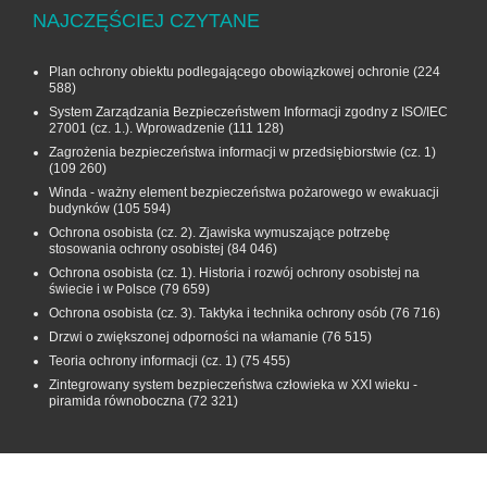
NAJCZĘŚCIEJ CZYTANE
Plan ochrony obiektu podlegającego obowiązkowej ochronie
(224
588)
System Zarządzania Bezpieczeństwem Informacji zgodny z ISO/IEC
27001 (cz. 1.). Wprowadzenie
(111 128)
Zagrożenia bezpieczeństwa informacji w przedsiębiorstwie (cz. 1)
(109 260)
Winda - ważny element bezpieczeństwa pożarowego w ewakuacji
budynków
(105 594)
Ochrona osobista (cz. 2). Zjawiska wymuszające potrzebę
stosowania ochrony osobistej
(84 046)
Ochrona osobista (cz. 1). Historia i rozwój ochrony osobistej na
świecie i w Polsce
(79 659)
Ochrona osobista (cz. 3). Taktyka i technika ochrony osób
(76 716)
Drzwi o zwiększonej odporności na włamanie
(76 515)
Teoria ochrony informacji (cz. 1)
(75 455)
Zintegrowany system bezpieczeństwa człowieka w XXI wieku -
piramida równoboczna
(72 321)