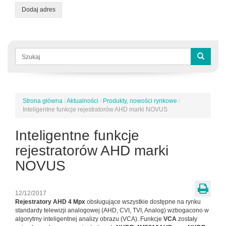
Dodaj adres
Formularz
wyszukiwania
Szukaj
Strona główna
/
Aktualności
/
Produkty, nowości rynkowe
/
Jesteś
Inteligentne funkcje rejestratorów AHD marki NOVUS
tutaj
Inteligentne funkcje
rejestratorów AHD marki
NOVUS
12/12/2017
Rejestratory AHD 4 Mpx
obsługujące wszystkie dostępne na rynku
standardy telewizji analogowej (AHD, CVI, TVI, Analog) wzbogacono w
algorytmy inteligentnej analizy obrazu (VCA). Funkcje
VCA
zostały