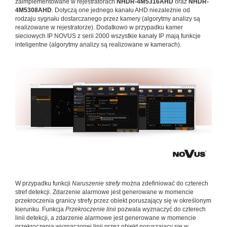
zaimplementowane w rejestratorach
NHDR-4M5316AHD
oraz
NHDR-
4M5308AHD
. Dotyczą one jednego kanału AHD niezależnie od
rodzaju sygnału dostarczanego przez kamery (algorytmy analizy są
realizowane w rejestratorze). Dodatkowo w przypadku kamer
sieciowych IP NOVUS z serii 2000 wszystkie kanały IP mają funkcje
inteligentne (algorytmy analizy są realizowane w kamerach).
W przypadku funkcji
Naruszenie strefy
można zdefiniować do czterech
stref detekcji. Zdarzenie alarmowe jest generowane w momencie
przekroczenia granicy strefy przez obiekt poruszający się w określonym
kierunku. Funkcja
Przekroczenie linii
pozwala wyznaczyć do czterech
linii detekcji, a zdarzenie alarmowe jest generowane w momencie
przekroczenia wyznaczonej linii przez obiekt poruszający się w