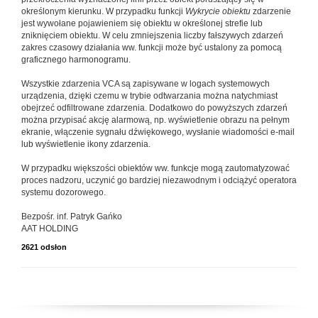
określonym kierunku. W przypadku funkcji
Wykrycie obiektu
zdarzenie
jest wywołane pojawieniem się obiektu w określonej strefie lub
zniknięciem obiektu. W celu zmniejszenia liczby fałszywych zdarzeń
zakres czasowy działania ww. funkcji może być ustalony za pomocą
graficznego harmonogramu.
Wszystkie zdarzenia VCA są zapisywane w logach systemowych
urządzenia, dzięki czemu w trybie odtwarzania można natychmiast
obejrzeć odfiltrowane zdarzenia. Dodatkowo do powyższych zdarzeń
można przypisać akcję alarmową, np. wyświetlenie obrazu na pełnym
ekranie, włączenie sygnału dźwiękowego, wysłanie wiadomości e-mail
lub wyświetlenie ikony zdarzenia.
W przypadku większości obiektów ww. funkcje mogą zautomatyzować
proces nadzoru, uczynić go bardziej niezawodnym i odciążyć operatora
systemu dozorowego.
Bezpośr. inf. Patryk Gańko
AAT HOLDING
2621 odsłon