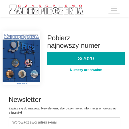
Toggle
navigatio
Przejdź
do
treści
Pobierz
najnowszy numer
3/2020
Numery archiwalne
Newsletter
Zapisz się do naszego Newslettera, aby otrzymywać informacje o nowościach
z branży!