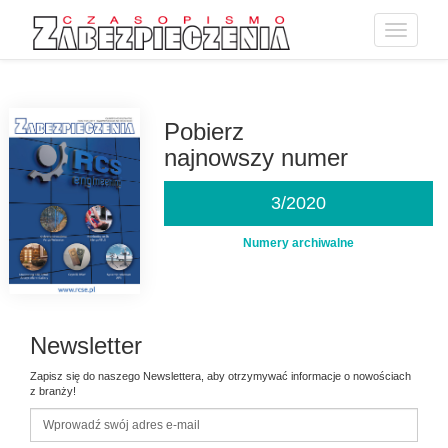
Toggle
navigatio
Przejdź
do
treści
Pobierz
najnowszy numer
3/2020
Numery archiwalne
Newsletter
Zapisz się do naszego Newslettera, aby otrzymywać informacje o nowościach
z branży!