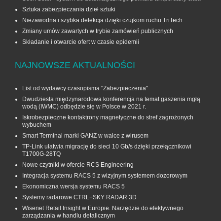
Sztuka zabezpieczania dzieł sztuki
Niezawodna i szybka detekcja dzięki czujkom ruchu TriTech
Zmiany umów zawartych w trybie zamówień publicznych
Składanie i otwarcie ofert w czasie epidemii
NAJNOWSZE AKTUALNOŚCI
List od wydawcy czasopisma "Zabezpieczenia"
Dwudziesta międzynarodowa konferencja na temat gaszenia mgłą
wodą (IWMC) odbędzie się w Polsce w 2021 r.
Iskrobezpieczne kontaktrony magnetyczne do stref zagrożonych
wybuchem
Smart Terminal marki GANZ w walce z wirusem
TP-Link ułatwia migrację do sieci 10 Gb/s dzięki przełącznikowi
T1700G‑28TQ
Nowe czytniki w ofercie RCS Engineering
Integracja systemu RACS 5 z wizyjnym systemem dozorowym
Ekonomiczna wersja systemu RACS 5
Systemy radarowe CTRL+SKY RADAR 3D
Wisenet Retail Insight w Europie. Narzędzie do efektywnego
zarządzania w handlu detalicznym