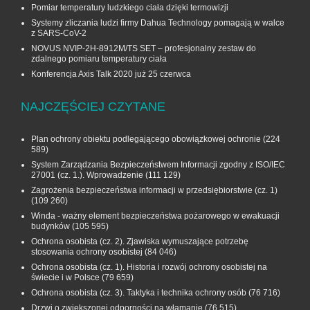
Pomiar temperatury ludzkiego ciała dzięki termowizji
Systemy zliczania ludzi firmy Dahua Technology pomagają w walce
z SARS-CoV-2
NOVUS NVIP-2H-8912M/TS SET – profesjonalny zestaw do
zdalnego pomiaru temperatury ciała
Konferencja Axis Talk 2020 już 25 czerwca
NAJCZĘŚCIEJ CZYTANE
Plan ochrony obiektu podlegającego obowiązkowej ochronie
(224
589)
System Zarządzania Bezpieczeństwem Informacji zgodny z ISO/IEC
27001 (cz. 1.). Wprowadzenie
(111 129)
Zagrożenia bezpieczeństwa informacji w przedsiębiorstwie (cz. 1)
(109 260)
Winda - ważny element bezpieczeństwa pożarowego w ewakuacji
budynków
(105 595)
Ochrona osobista (cz. 2). Zjawiska wymuszające potrzebę
stosowania ochrony osobistej
(84 046)
Ochrona osobista (cz. 1). Historia i rozwój ochrony osobistej na
świecie i w Polsce
(79 659)
Ochrona osobista (cz. 3). Taktyka i technika ochrony osób
(76 716)
Drzwi o zwiększonej odporności na włamanie
(76 515)