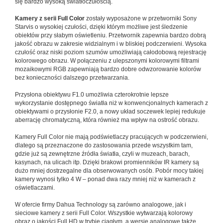
się bardzo wysoką światłoczułością.
Kamery z serii Full Color
zostały wyposażone w przetworniki Sony
Starvis o wysokiej czułości, dzięki którym możliwe jest śledzenie
obiektów przy słabym oświetleniu. Przetwornik zapewnia bardzo dobrą
jakość obrazu w zakresie widzialnym i w bliskiej podczerwieni. Wysoka
czułość oraz niski poziom szumów umożliwiają całodobową rejestrację
kolorowego obrazu. W połączeniu z ulepszonymi kolorowymi filtrami
mozaikowymi RGB zapewniają bardzo dobre odwzorowanie kolorów
bez konieczności dalszego przetwarzania.
Przysłona obiektywu F1.0 umożliwia czterokrotnie lepsze
wykorzystanie dostępnego światła niż w konwencjonalnych kamerach z
obiektywami o przysłonie F2.0, a nowy układ soczewek lepiej redukuje
aberrację chromatyczną, która również ma wpływ na ostrość obrazu.
Kamery Full Color nie mają podświetlaczy pracujących w podczerwieni,
dlatego są przeznaczone do zastosowania przede wszystkim tam,
gdzie już są zewnętrzne źródła światła, czyli w muzeach, barach,
kasynach, na ulicach itp. Dzięki brakowi promienników IR kamery są
dużo mniej dostrzegalne dla obserwowanych osób. Pobór mocy takiej
kamery wynosi tylko 4 W – ponad dwa razy mniej niż w kamerach z
oświetlaczami.
W ofercie firmy Dahua Technology są zarówno analogowe, jak i
sieciowe kamery z serii Full Color. Wszystkie wytwarzają kolorowy
obraz o jakości Full HD w trybie ciągłym, a wersje analogowe także