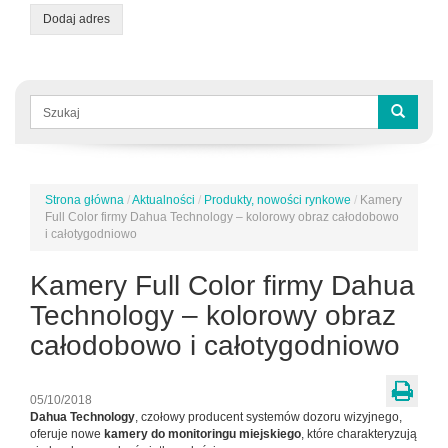
Dodaj adres
Formularz
wyszukiwania
Szukaj
Strona główna
/
Aktualności
/
Produkty, nowości rynkowe
/
Kamery
Jesteś
Full Color firmy Dahua Technology – kolorowy obraz całodobowo
tutaj
i całotygodniowo
Kamery Full Color firmy Dahua
Technology – kolorowy obraz
całodobowo i całotygodniowo
05/10/2018
Dahua Technology
, czołowy producent systemów dozoru wizyjnego,
oferuje nowe
kamery do monitoringu miejskiego
, które charakteryzują