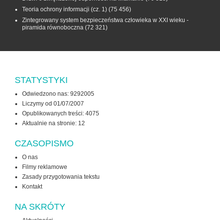
Teoria ochrony informacji (cz. 1)
(75 456)
Zintegrowany system bezpieczeństwa człowieka w XXI wieku -
piramida równoboczna
(72 321)
STATYSTYKI
Odwiedzono nas: 9292005
Liczymy od 01/07/2007
Opublikowanych treści: 4075
Aktualnie na stronie:
12
CZASOPISMO
O nas
Filmy reklamowe
Zasady przygotowania tekstu
Kontakt
NA SKRÓTY