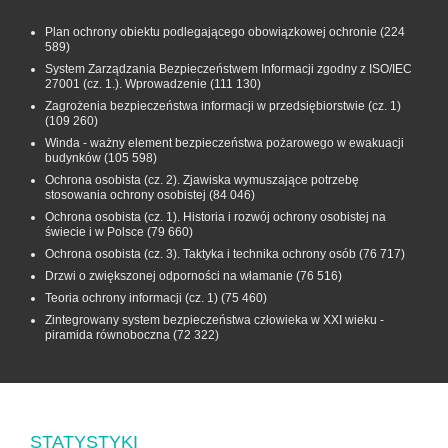
Plan ochrony obiektu podlegającego obowiązkowej ochronie
(224
589)
System Zarządzania Bezpieczeństwem Informacji zgodny z ISO/IEC
27001 (cz. 1.). Wprowadzenie
(111 130)
Zagrożenia bezpieczeństwa informacji w przedsiębiorstwie (cz. 1)
(109 260)
Winda - ważny element bezpieczeństwa pożarowego w ewakuacji
budynków
(105 598)
Ochrona osobista (cz. 2). Zjawiska wymuszające potrzebę
stosowania ochrony osobistej
(84 046)
Ochrona osobista (cz. 1). Historia i rozwój ochrony osobistej na
świecie i w Polsce
(79 660)
Ochrona osobista (cz. 3). Taktyka i technika ochrony osób
(76 717)
Drzwi o zwiększonej odporności na włamanie
(76 516)
Teoria ochrony informacji (cz. 1)
(75 460)
Zintegrowany system bezpieczeństwa człowieka w XXI wieku -
piramida równoboczna
(72 322)
STATYSTYKI