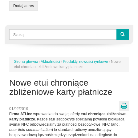
Dodaj adres
Formularz
wyszukiwania
Szukaj
Strona główna
/
Aktualności
/
Produkty, nowości rynkowe
/
Nowe
Jesteś
etui chroniące zbliżeniowe karty płatnicze
tutaj
Nowe etui chroniące
zbliżeniowe karty płatnicze
01/02/2019
Firma ATLine
wprowadza do swojej oferty
etui chroniące zbliżeniowe
karty płatnicze
. Każde etui jest pokryte specjalną powłoką blokującą
sygnał NFC odpowiedzialny za płatności bezdotykowe. NFC (ang.
near-field communication
) to standard radiowy umożliwiający
bezprzewodową łączność między urządzeniami na odległość do