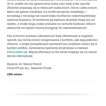
50 zł, zwykle nie ma ograniczenia liczby użyć karty w ten sposób.
Złodzieje pojawiają się w miejscach publicznych, mocno zatłoczonych,
takich jak galerie handlowe czy środki transportu miejskiego, i
korzystają z nieuwagi lub nawet braku możliwości natychmiastowego
wykrycia kradzieży. W momencie jej wykrycia złodzieje mogą być już
daleko, a środki mogą zostać przelane na rachunki bankowe, których
właścicieli nie będzie można pociągnąć do odpowiedzialności
Etui ochronne pozwala zabezpieczyć karty zbliżeniowe w wygodny
sposób, bez konieczności rezygnowania z komfortu, jaki dają płatności
zbliżone, a dzięki kompaktowym wymiarom bez problemu mieści się w
każdym portfelu. Zamówienia będziemy przyjmować e-mailowo
(
info@atline.pl
). Więcej informacji na ten temat znajduje się na naszej
stronie internetowej.
Bezpośr. inf. Maciej Prelich
Firma ATLine sp.j. Sławomir Pruski
2305 odsłon