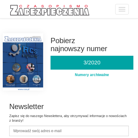
Toggle
navigatio
Przejdź
do
treści
Pobierz
najnowszy numer
3/2020
Numery archiwalne
Newsletter
Zapisz się do naszego Newslettera, aby otrzymywać informacje o nowościach
z branży!