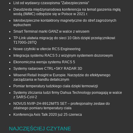
List od wydawcy czasopisma "Zabezpieczenia"
Dwudziesta międzynarodowa konferencja na temat gaszenia mgłą
wodą (IWMC) odbędzie się w Polsce w 2021 r.
Iskrobezpieczne kontaktrony magnetyczne do stref zagrożonych
wybuchem
Smart Terminal marki GANZ w walce z wirusem
TP-Link ułatwia migrację do sieci 10 Gb/s dzięki przełącznikowi
T1700G‑28TQ
Nowe czytniki w ofercie RCS Engineering
Integracja systemu RACS 5 z wizyjnym systemem dozorowym
Ekonomiczna wersja systemu RACS 5
Systemy radarowe CTRL+SKY RADAR 3D
Wisenet Retail Insight w Europie. Narzędzie do efektywnego
zarządzania w handlu detalicznym
Pomiar temperatury ludzkiego ciała dzięki termowizji
Systemy zliczania ludzi firmy Dahua Technology pomagają w walce
z SARS-CoV-2
NOVUS NVIP-2H-8912M/TS SET – profesjonalny zestaw do
zdalnego pomiaru temperatury ciała
Konferencja Axis Talk 2020 już 25 czerwca
NAJCZĘŚCIEJ CZYTANE