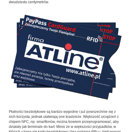
dwudziestu centymetrów.
Płatności bezdotykowe są bardzo wygodne i już powszechnie się z
nich korzysta, jednak ułatwiają one kradzieże. Większość urządzeń z
chipem NFC, np. smartfonów, można bowiem przeprogramować, aby
działały jak terminale do kart. Mimo że w większości przypadków, w
których używa się karty bezdotykowo i bez podania PIN-u, limit wynosi