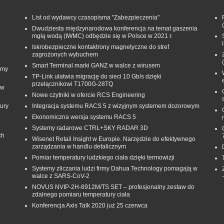
List od wydawcy czasopisma "Zabezpieczenia"
Dwudziesta międzynarodowa konferencja na temat gaszenia
mgłą wodą (IWMC) odbędzie się w Polsce w 2021 r.
Iskrobezpieczne kontaktrony magnetyczne do stref
zagrożonych wybuchem
Smart Terminal marki GANZ w walce z wirusem
rmy
TP-Link ułatwia migrację do sieci 10 Gb/s dzięki
przełącznikowi T1700G‑28TQ
 w
Nowe czytniki w ofercie RCS Engineering
ury
Integracja systemu RACS 5 z wizyjnym systemem dozorowym
Ekonomiczna wersja systemu RACS 5
Systemy radarowe CTRL+SKY RADAR 3D
ch
Wisenet Retail Insight w Europie. Narzędzie do efektywnego
zarządzania w handlu detalicznym
Pomiar temperatury ludzkiego ciała dzięki termowizji
Systemy zliczania ludzi firmy Dahua Technology pomagają w
walce z SARS-CoV-2
NOVUS NVIP-2H-8912M/TS SET – profesjonalny zestaw do
zdalnego pomiaru temperatury ciała
Konferencja Axis Talk 2020 już 25 czerwca