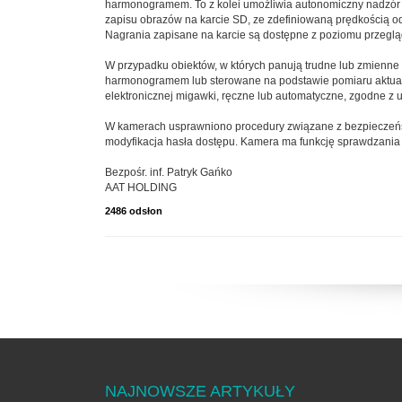
harmonogramem. To z kolei umożliwia autonomiczny nadzór w
zapisu obrazów na karcie SD, ze zdefiniowaną prędkością od
Nagrania zapisane na karcie są dostępne z poziomu przegląd
W przypadku obiektów, w których panują trudne lub zmienne 
harmonogramem lub sterowane na podstawie pomiaru aktual
elektronicznej migawki, ręczne lub automatyczne, zgodne z 
W kamerach usprawniono procedury związane z bezpieczeńst
modyfikacja hasła dostępu. Kamera ma funkcję sprawdzania 
Bezpośr. inf. Patryk Gańko
AAT HOLDING
2486 odsłon
NAJNOWSZE ARTYKUŁY