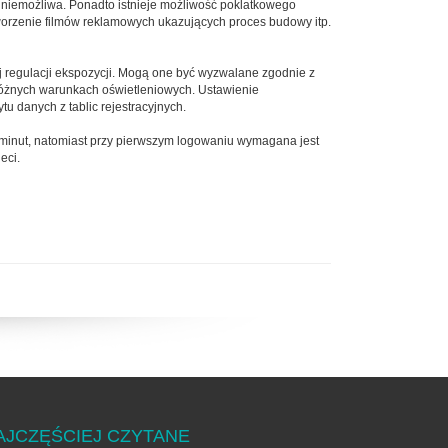
 niemożliwa. Ponadto istnieje możliwość poklatkowego
tworzenie filmów reklamowych ukazujących proces budowy itp.
j regulacji ekspozycji. Mogą one być wyzwalane zgodnie z
óżnych warunkach oświetleniowych. Ustawienie
u danych z tablic rejestracyjnych.
minut, natomiast przy pierwszym logowaniu wymagana jest
eci.
AJCZĘŚCIEJ CZYTANE