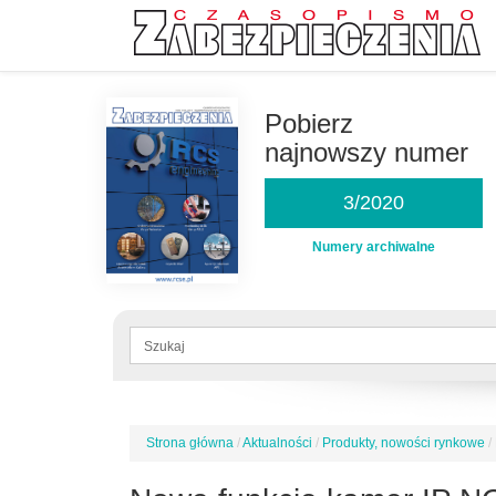
Przejdź
do
Pobierz
treści
najnowszy numer
3/2020
Numery archiwalne
Formularz
wyszukiwania
Szukaj
Strona główna
/
Aktualności
/
Produkty, nowości rynkowe
/
Jesteś
tutaj