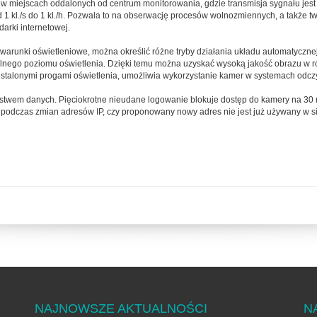
 miejscach oddalonych od centrum monitorowania, gdzie transmisja sygnału jest
 1 kl./s do 1 kl./h. Pozwala to na obserwację procesów wolnozmiennych, a także 
arki internetowej.
warunki oświetleniowe, można określić różne tryby działania układu automatyczne
nego poziomu oświetlenia. Dzięki temu można uzyskać wysoką jakość obrazu w r
ustalonymi progami oświetlenia, umożliwia wykorzystanie kamer w systemach odczyt
wem danych. Pięciokrotne nieudane logowanie blokuje dostęp do kamery na 30 
podczas zmian adresów IP, czy proponowany nowy adres nie jest już używany w si
NAJNOWSZE AKTUALNOŚCI
N