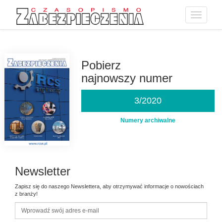
Toggle
navigatio
Przejdź
do
treści
Pobierz
najnowszy numer
3/2020
Numery archiwalne
Newsletter
Zapisz się do naszego Newslettera, aby otrzymywać informacje o nowościach
z branży!