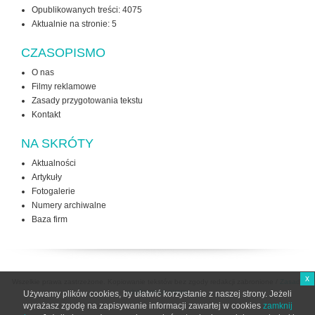
Opublikowanych treści: 4075
Aktualnie na stronie:
5
CZASOPISMO
O nas
Filmy reklamowe
Zasady przygotowania tekstu
Kontakt
NA SKRÓTY
Aktualności
Artykuły
Fotogalerie
Numery archiwalne
Baza firm
x
Wszelkie prawa zastrzeżone. Kopiowanie tekstów bez zgody redakcji zabronione /
Zasady
użytkowania strony
Używamy plików cookies, by ułatwić korzystanie z naszej strony. Jeżeli
wyrażasz zgodę na zapisywanie informacji zawartej w cookies
zamknij