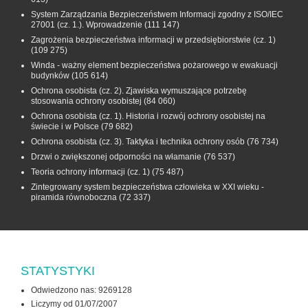
System Zarządzania Bezpieczeństwem Informacji zgodny z ISO/IEC
27001 (cz. 1.). Wprowadzenie
(111 147)
Zagrożenia bezpieczeństwa informacji w przedsiębiorstwie (cz. 1)
(109 275)
Winda - ważny element bezpieczeństwa pożarowego w ewakuacji
budynków
(105 614)
Ochrona osobista (cz. 2). Zjawiska wymuszające potrzebę
stosowania ochrony osobistej
(84 060)
Ochrona osobista (cz. 1). Historia i rozwój ochrony osobistej na
świecie i w Polsce
(79 682)
Ochrona osobista (cz. 3). Taktyka i technika ochrony osób
(76 734)
Drzwi o zwiększonej odporności na włamanie
(76 537)
Teoria ochrony informacji (cz. 1)
(75 487)
Zintegrowany system bezpieczeństwa człowieka w XXI wieku -
piramida równoboczna
(72 337)
STATYSTYKI
Odwiedzono nas: 9269128
Liczymy od 01/07/2007