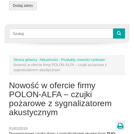
Dodaj adres
Formularz
wyszukiwania
Szukaj
Strona główna
/
Aktualności
/
Produkty, nowości rynkowe
/
Jesteś
Nowość w ofercie firmy POLON-ALFA – czujki pożarowe z
tutaj
sygnalizatorem akustycznym
Nowość w ofercie firmy
POLON-ALFA – czujki
pożarowe z sygnalizatorem
akustycznym
01/02/2019
Dwusensorowa czujka dymu z sygnalizatorem akustycznym
DUO-