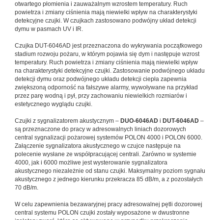
otwartego płomienia i zauważalnym wzrostem temperatury. Ruch
powietrza i zmiany ciśnienia mają niewielki wpływ na charakterystyki
detekcyjne czujki. W czujkach zastosowano podwójny układ detekcji
dymu w pasmach UV i IR.
Czujka DUT-6046AD jest przeznaczona do wykrywania początkowego
stadium rozwoju pożaru, w którym pojawia się dym i następuje wzrost
temperatury. Ruch powietrza i zmiany ciśnienia mają niewielki wpływ
na charakterystyki detekcyjne czujki. Zastosowanie podwójnego układu
detekcji dymu oraz podwójnego układu detekcji ciepła zapewnia
zwiększoną odporność na fałszywe alarmy, wywoływane na przykład
przez parę wodną i pył, przy zachowaniu niewielkich rozmiarów i
estetycznego wyglądu czujki.
Czujki z sygnalizatorem akustycznym –
DUO-6046AD
i
DUT-6046AD
–
są przeznaczone do pracy w adresowalnych liniach dozorowych
central sygnalizacji pożarowej systemów POLON 4000 i POLON 6000.
Załączenie sygnalizatora akustycznego w czujce następuje na
polecenie wysłane ze współpracującej centrali. Zarówno w systemie
4000, jak i 6000 możliwe jest wysterowanie sygnalizatora
akustycznego niezależnie od stanu czujki. Maksymalny poziom sygnału
akustycznego z jednego kierunku przekracza 85 dB/m, a z pozostałych
70 dB/m.
W celu zapewnienia bezawaryjnej pracy adresowalnej pętli dozorowej
central systemu POLON czujki zostały wyposażone w dwustronne