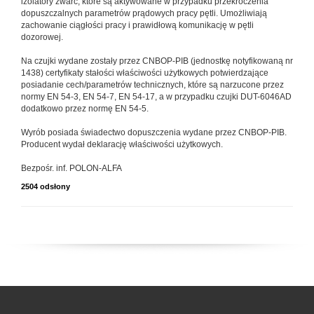
izolatory zwarć, które są aktywowane w przypadku przekroczenia
dopuszczalnych parametrów prądowych pracy pętli. Umożliwiają
zachowanie ciągłości pracy i prawidłową komunikację w pętli
dozorowej.
Na czujki wydane zostały przez CNBOP-PIB (jednostkę notyfikowaną nr
1438) certyfikaty stałości właściwości użytkowych potwierdzające
posiadanie cech/parametrów technicznych, które są narzucone przez
normy EN 54-3, EN 54-7, EN 54-17, a w przypadku czujki DUT-6046AD
dodatkowo przez normę EN 54-5.
Wyrób posiada świadectwo dopuszczenia wydane przez CNBOP-PIB.
Producent wydał deklarację właściwości użytkowych.
Bezpośr. inf. POLON-ALFA
2504 odsłony