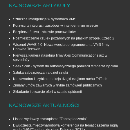
NAJNOWSZE ARTYKUŁY
Sztuczna inteligencja w systemach VMS
Korzyści z integracji zasobów w inteligentnym mieście
Bezpieczeństwo i zdrowie pracowników
Rozmieszczenie czujek pożarowych na płaskim stropie. Część 2
Wisenet WAVE 4.0. Nowa wersja oprogramowania VMS firmy
Hanwha Techwin
Pierwsza kamera nasobna firmy Axis Communications już w
sprzedaży
Seek Scan - system do automatycznego pomiaru temperatury ciała
Sztuka zabezpieczania dzieł sztuki
Niezawodna i szybka detekcja dzięki czujkom ruchu TriTech
Zmiany umów zawartych w trybie zamówień publicznych
Składanie i otwarcie ofert w czasie epidemii
NAJNOWSZE AKTUALNOŚCI
List od wydawcy czasopisma "Zabezpieczenia"
Dwudziesta międzynarodowa konferencja na temat gaszenia mgłą
wodą (IWMC) odbędzie się w Polsce w 2021 r.