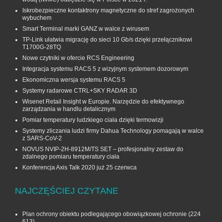
Iskrobezpieczne kontaktrony magnetyczne do stref zagrożonych
wybuchem
Smart Terminal marki GANZ w walce z wirusem
TP-Link ułatwia migrację do sieci 10 Gb/s dzięki przełącznikowi
T1700G‑28TQ
Nowe czytniki w ofercie RCS Engineering
Integracja systemu RACS 5 z wizyjnym systemem dozorowym
Ekonomiczna wersja systemu RACS 5
Systemy radarowe CTRL+SKY RADAR 3D
Wisenet Retail Insight w Europie. Narzędzie do efektywnego
zarządzania w handlu detalicznym
Pomiar temperatury ludzkiego ciała dzięki termowizji
Systemy zliczania ludzi firmy Dahua Technology pomagają w walce
z SARS-CoV-2
NOVUS NVIP-2H-8912M/TS SET – profesjonalny zestaw do
zdalnego pomiaru temperatury ciała
Konferencja Axis Talk 2020 już 25 czerwca
NAJCZĘŚCIEJ CZYTANE
Plan ochrony obiektu podlegającego obowiązkowej ochronie
(224
613)