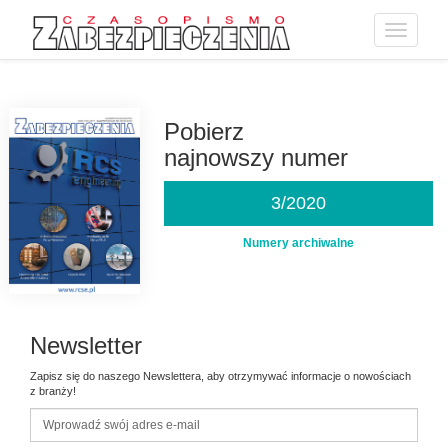
Toggle
navigatio
Przejdź
do
treści
Pobierz
najnowszy numer
3/2020
Numery archiwalne
Newsletter
Zapisz się do naszego Newslettera, aby otrzymywać informacje o nowościach
z branży!