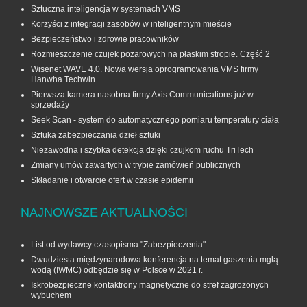
Sztuczna inteligencja w systemach VMS
Korzyści z integracji zasobów w inteligentnym mieście
Bezpieczeństwo i zdrowie pracowników
Rozmieszczenie czujek pożarowych na płaskim stropie. Część 2
Wisenet WAVE 4.0. Nowa wersja oprogramowania VMS firmy
Hanwha Techwin
Pierwsza kamera nasobna firmy Axis Communications już w
sprzedaży
Seek Scan - system do automatycznego pomiaru temperatury ciała
Sztuka zabezpieczania dzieł sztuki
Niezawodna i szybka detekcja dzięki czujkom ruchu TriTech
Zmiany umów zawartych w trybie zamówień publicznych
Składanie i otwarcie ofert w czasie epidemii
NAJNOWSZE AKTUALNOŚCI
List od wydawcy czasopisma "Zabezpieczenia"
Dwudziesta międzynarodowa konferencja na temat gaszenia mgłą
wodą (IWMC) odbędzie się w Polsce w 2021 r.
Iskrobezpieczne kontaktrony magnetyczne do stref zagrożonych
wybuchem