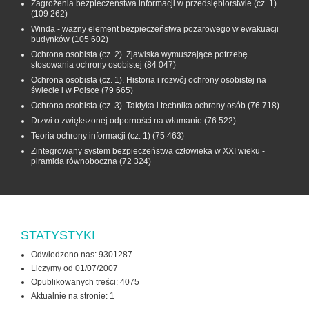
Zagrożenia bezpieczeństwa informacji w przedsiębiorstwie (cz. 1)
(109 262)
Winda - ważny element bezpieczeństwa pożarowego w ewakuacji
budynków
(105 602)
Ochrona osobista (cz. 2). Zjawiska wymuszające potrzebę
stosowania ochrony osobistej
(84 047)
Ochrona osobista (cz. 1). Historia i rozwój ochrony osobistej na
świecie i w Polsce
(79 665)
Ochrona osobista (cz. 3). Taktyka i technika ochrony osób
(76 718)
Drzwi o zwiększonej odporności na włamanie
(76 522)
Teoria ochrony informacji (cz. 1)
(75 463)
Zintegrowany system bezpieczeństwa człowieka w XXI wieku -
piramida równoboczna
(72 324)
STATYSTYKI
Odwiedzono nas: 9301287
Liczymy od 01/07/2007
Opublikowanych treści: 4075
Aktualnie na stronie:
1