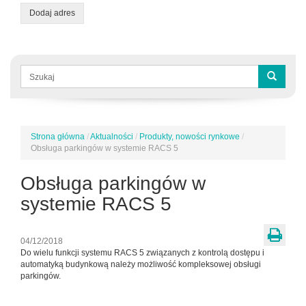
Dodaj adres
Formularz
wyszukiwania
Szukaj
Strona główna
/
Aktualności
/
Produkty, nowości rynkowe
/
Jesteś
Obsługa parkingów w systemie RACS 5
tutaj
Obsługa parkingów w
systemie RACS 5
04/12/2018
Do wielu funkcji systemu RACS 5 związanych z kontrolą dostępu i
automatyką budynkową należy możliwość kompleksowej obsługi
parkingów.