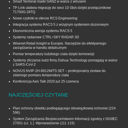
Smart Terminal marki GANZ w walce z wirusem
TP-Link ułatwia migrację do sieci 10 Gb/s dzięki przełącznikowi
T1700G‑28TQ
Nowe czytniki w ofercie RCS Engineering
Integracja systemu RACS 5 z wizyjnym systemem dozorowym
Ekonomiczna wersja systemu RACS 5
Systemy radarowe CTRL+SKY RADAR 3D
Wisenet Retail Insight w Europie. Narzędzie do efektywnego
zarządzania w handlu detalicznym
Pomiar temperatury ludzkiego ciała dzięki termowizji
Systemy zliczania ludzi firmy Dahua Technology pomagają w walce
z SARS-CoV-2
NOVUS NVIP-2H-8912M/TS SET – profesjonalny zestaw do
zdalnego pomiaru temperatury ciała
Konferencja Axis Talk 2020 już 25 czerwca
NAJCZĘŚCIEJ CZYTANE
Plan ochrony obiektu podlegającego obowiązkowej ochronie
(224
596)
System Zarządzania Bezpieczeństwem Informacji zgodny z ISO/IEC
27001 (cz. 1.). Wprowadzenie
(111 133)