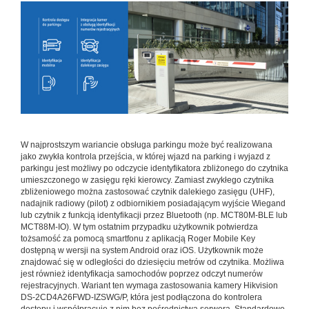
W najprostszym wariancie obsługa parkingu może być realizowana
jako zwykła kontrola przejścia, w której wjazd na parking i wyjazd z
parkingu jest możliwy po odczycie identyfikatora zbliżonego do czytnika
umieszczonego w zasięgu ręki kierowcy. Zamiast zwykłego czytnika
zbliżeniowego można zastosować czytnik dalekiego zasięgu (UHF),
nadajnik radiowy (pilot) z odbiornikiem posiadającym wyjście Wiegand
lub czytnik z funkcją identyfikacji przez Bluetooth (np. MCT80M-BLE lub
MCT88M-IO). W tym ostatnim przypadku użytkownik potwierdza
tożsamość za pomocą smartfonu z aplikacją Roger Mobile Key
dostępną w wersji na system Android oraz iOS. Użytkownik może
znajdować się w odległości do dziesięciu metrów od czytnika. Możliwa
jest również identyfikacja samochodów poprzez odczyt numerów
rejestracyjnych. Wariant ten wymaga zastosowania kamery Hikvision
DS-2CD4A26FWD-IZSWG/P, która jest podłączona do kontrolera
dostępu i współpracuje z nim bez pośrednictwa serwera. Standardowe