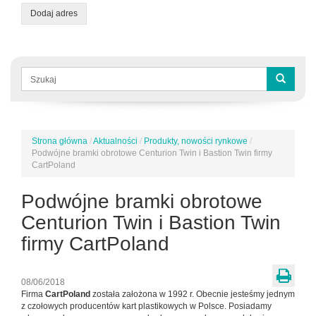
Dodaj adres
Formularz
wyszukiwania
Szukaj
Strona główna
/
Aktualności
/
Produkty, nowości rynkowe
/
Jesteś
Podwójne bramki obrotowe Centurion Twin i Bastion Twin firmy
tutaj
CartPoland
Podwójne bramki obrotowe
Centurion Twin i Bastion Twin
firmy CartPoland
08/06/2018
Firma
CartPoland
została założona w 1992 r. Obecnie jesteśmy jednym
z czołowych producentów kart plastikowych w Polsce. Posiadamy