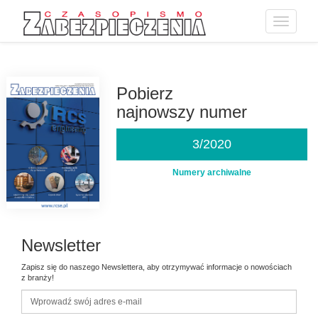
Toggle
navigatio
Przejdź
do
treści
Pobierz
najnowszy numer
3/2020
Numery archiwalne
Newsletter
Zapisz się do naszego Newslettera, aby otrzymywać informacje o nowościach
z branży!