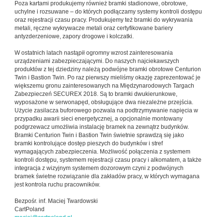
Poza kartami produkujemy również bramki stadionowe, obrotowe,
uchylne i rozsuwane – do których podłączamy systemy kontroli dostępu
oraz rejestracji czasu pracy. Produkujemy też bramki do wykrywania
metali, ręczne wykrywacze metali oraz certyfikowane bariery
antyzderzeniowe, zapory drogowe i kolczatki.
W ostatnich latach nastąpił ogromny wzrost zainteresowania
urządzeniami zabezpieczającymi. Do naszych najciekawszych
produktów z tej dziedziny należą podwójne bramki obrotowe Centurion
Twin i Bastion Twin. Po raz pierwszy mieliśmy okazję zaprezentować je
większemu gronu zainteresowanych na Międzynarodowych Targach
Zabezpieczeń SECUREX 2018. Są to bramki dwukierunkowe,
wyposażone w serwonapęd, obsługujące dwa niezależne przejścia.
Użycie zasilacza buforowego pozwala na podtrzymywanie napięcia w
przypadku awarii sieci energetycznej, a opcjonalnie montowany
podgrzewacz umożliwia instalację bramek na zewnątrz budynków.
Bramki Centurion Twin i Bastion Twin świetnie sprawdzą się jako
bramki kontrolujące dostęp pieszych do budynków i stref
wymagających zabezpieczenia. Możliwość połączenia z systemem
kontroli dostępu, systemem rejestracji czasu pracy i alkomatem, a także
integracja z wizyjnym systemem dozorowym czyni z podwójnych
bramek świetne rozwiązanie dla zakładów pracy, w których wymagana
jest kontrola ruchu pracowników.
Bezpośr. inf. Maciej Twardowski
CartPoland