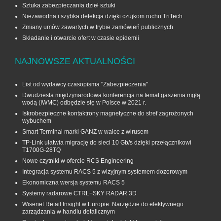
Sztuka zabezpieczania dzieł sztuki
Niezawodna i szybka detekcja dzięki czujkom ruchu TriTech
Zmiany umów zawartych w trybie zamówień publicznych
Składanie i otwarcie ofert w czasie epidemii
NAJNOWSZE AKTUALNOŚCI
List od wydawcy czasopisma "Zabezpieczenia"
Dwudziesta międzynarodowa konferencja na temat gaszenia mgłą
wodą (IWMC) odbędzie się w Polsce w 2021 r.
Iskrobezpieczne kontaktrony magnetyczne do stref zagrożonych
wybuchem
Smart Terminal marki GANZ w walce z wirusem
TP-Link ułatwia migrację do sieci 10 Gb/s dzięki przełącznikowi
T1700G‑28TQ
Nowe czytniki w ofercie RCS Engineering
Integracja systemu RACS 5 z wizyjnym systemem dozorowym
Ekonomiczna wersja systemu RACS 5
Systemy radarowe CTRL+SKY RADAR 3D
Wisenet Retail Insight w Europie. Narzędzie do efektywnego
zarządzania w handlu detalicznym