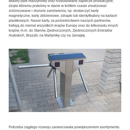
własny park maszynowy oraz rozbudowane zaplecze produkcyjne,
dzięki któremu jesteśmy w stanie w krótkim czasie zrealizować
zróżnicowane i złożone zamówienia, np. dostarczyć karty
magnetyczne, karty zbliżeniowe, zdrapki lub identyfikatory na kartach
plastikowych. Nasze karty, za pośrednictwem naszych partnerów,
trafiają do niemal wszystkich krajów Europy oraz do kilkunastu innych
krajów, m.in. do Stanów Zjednoczonych, Zjednoczonych Emiratów
Arabskich, Brazylii, na Martynikę czy na Jamajkę.
Potrzeba ciągłego rozwoju zaowocowała powiększeniem asortymentu.