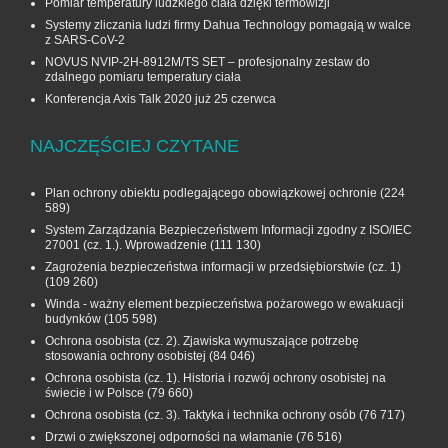
Pomiar temperatury ludzkiego ciała dzięki termowizji
Systemy zliczania ludzi firmy Dahua Technology pomagają w walce
z SARS-CoV-2
NOVUS NVIP-2H-8912M/TS SET – profesjonalny zestaw do
zdalnego pomiaru temperatury ciała
Konferencja Axis Talk 2020 już 25 czerwca
NAJCZĘŚCIEJ CZYTANE
Plan ochrony obiektu podlegającego obowiązkowej ochronie
(224
589)
System Zarządzania Bezpieczeństwem Informacji zgodny z ISO/IEC
27001 (cz. 1.). Wprowadzenie
(111 130)
Zagrożenia bezpieczeństwa informacji w przedsiębiorstwie (cz. 1)
(109 260)
Winda - ważny element bezpieczeństwa pożarowego w ewakuacji
budynków
(105 598)
Ochrona osobista (cz. 2). Zjawiska wymuszające potrzebę
stosowania ochrony osobistej
(84 046)
Ochrona osobista (cz. 1). Historia i rozwój ochrony osobistej na
świecie i w Polsce
(79 660)
Ochrona osobista (cz. 3). Taktyka i technika ochrony osób
(76 717)
Drzwi o zwiększonej odporności na włamanie
(76 516)