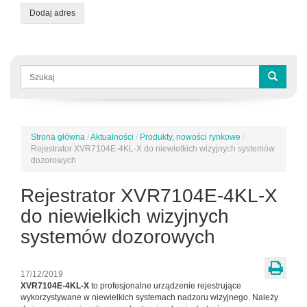
Dodaj adres
Formularz
wyszukiwania
Szukaj
Strona główna
/
Aktualności
/
Produkty, nowości rynkowe
/
Jesteś
Rejestrator XVR7104E-4KL-X do niewielkich wizyjnych systemów
tutaj
dozorowych
Rejestrator XVR7104E-4KL-X
do niewielkich wizyjnych
systemów dozorowych
17/12/2019
XVR7104E-4KL-X
to profesjonalne urządzenie rejestrujące
wykorzystywane w niewielkich systemach nadzoru wizyjnego. Należy