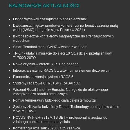
NAJNOWSZE AKTUALNOŚCI
List od wydawcy czasopisma "Zabezpieczenia"
Dwudziesta międzynarodowa konferencja na temat gaszenia mgłą
wodą (IWMC) odbędzie się w Polsce w 2021 r.
Iskrobezpieczne kontaktrony magnetyczne do stref zagrożonych
wybuchem
Smart Terminal marki GANZ w walce z wirusem
TP-Link ułatwia migrację do sieci 10 Gb/s dzięki przełącznikowi
T1700G‑28TQ
Nowe czytniki w ofercie RCS Engineering
Integracja systemu RACS 5 z wizyjnym systemem dozorowym
Ekonomiczna wersja systemu RACS 5
Systemy radarowe CTRL+SKY RADAR 3D
Wisenet Retail Insight w Europie. Narzędzie do efektywnego
zarządzania w handlu detalicznym
Pomiar temperatury ludzkiego ciała dzięki termowizji
Systemy zliczania ludzi firmy Dahua Technology pomagają w walce
z SARS-CoV-2
NOVUS NVIP-2H-8912M/TS SET – profesjonalny zestaw do
zdalnego pomiaru temperatury ciała
Konferencja Axis Talk 2020 już 25 czerwca