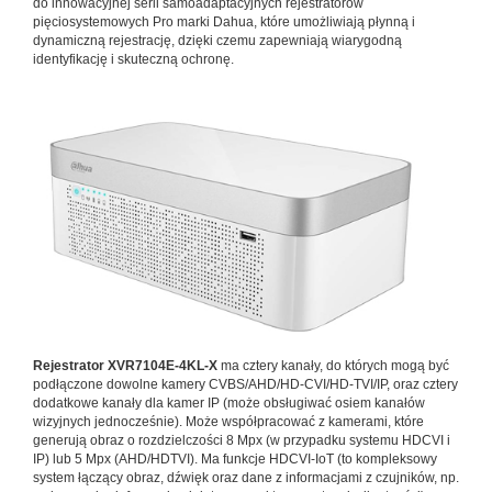
do innowacyjnej serii samoadaptacyjnych rejestratorów
pięciosystemowych Pro marki Dahua, które umożliwiają płynną i
dynamiczną rejestrację, dzięki czemu zapewniają wiarygodną
identyfikację i skuteczną ochronę.
Rejestrator XVR7104E-4KL-X
ma cztery kanały, do których mogą być
podłączone dowolne kamery CVBS/AHD/HD-CVI/HD-TVI/IP, oraz cztery
dodatkowe kanały dla kamer IP (może obsługiwać osiem kanałów
wizyjnych jednocześnie). Może współpracować z kamerami, które
generują obraz o rozdzielczości 8 Mpx (w przypadku systemu HDCVI i
IP) lub 5 Mpx (AHD/HDTVI). Ma funkcje HDCVI-IoT (to kompleksowy
system łączący obraz, dźwięk oraz dane z informacjami z czujników, np.