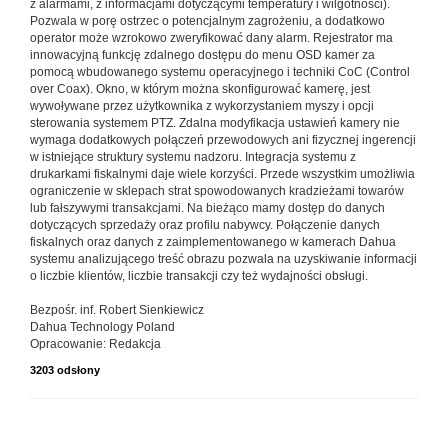
z alarmami, z informacjami dotyczącymi temperatury i wilgotności).
Pozwala w porę ostrzec o potencjalnym zagrożeniu, a dodatkowo
operator może wzrokowo zweryfikować dany alarm. Rejestrator ma
innowacyjną funkcję zdalnego dostępu do menu OSD kamer za
pomocą wbudowanego systemu operacyjnego i techniki CoC (Control
over Coax). Okno, w którym można skonfigurować kamerę, jest
wywoływane przez użytkownika z wykorzystaniem myszy i opcji
sterowania systemem PTZ. Zdalna modyfikacja ustawień kamery nie
wymaga dodatkowych połączeń przewodowych ani fizycznej ingerencji
w istniejące struktury systemu nadzoru. Integracja systemu z
drukarkami fiskalnymi daje wiele korzyści. Przede wszystkim umożliwia
ograniczenie w sklepach strat spowodowanych kradzieżami towarów
lub fałszywymi transakcjami. Na bieżąco mamy dostęp do danych
dotyczących sprzedaży oraz profilu nabywcy. Połączenie danych
fiskalnych oraz danych z zaimplementowanego w kamerach Dahua
systemu analizującego treść obrazu pozwala na uzyskiwanie informacji
o liczbie klientów, liczbie transakcji czy też wydajności obsługi.
Bezpośr. inf. Robert Sienkiewicz
Dahua Technology Poland
Opracowanie: Redakcja
3203 odsłony