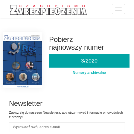
Toggle
navigatio
Przejdź
do
treści
Pobierz
najnowszy numer
3/2020
Numery archiwalne
Newsletter
Zapisz się do naszego Newslettera, aby otrzymywać informacje o nowościach
z branży!