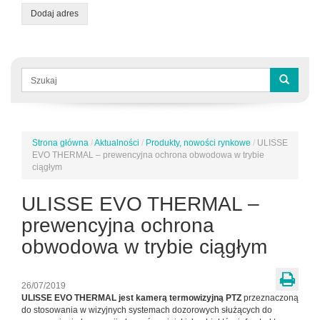
Dodaj adres
Formularz
wyszukiwania
Szukaj
Strona główna
/
Aktualności
/
Produkty, nowości rynkowe
/
ULISSE
Jesteś
EVO THERMAL – prewencyjna ochrona obwodowa w trybie
tutaj
ciągłym
ULISSE EVO THERMAL –
prewencyjna ochrona
obwodowa w trybie ciągłym
26/07/2019
ULISSE EVO THERMAL jest kamerą termowizyjną PTZ
przeznaczoną
do stosowania w wizyjnych systemach dozorowych służących do