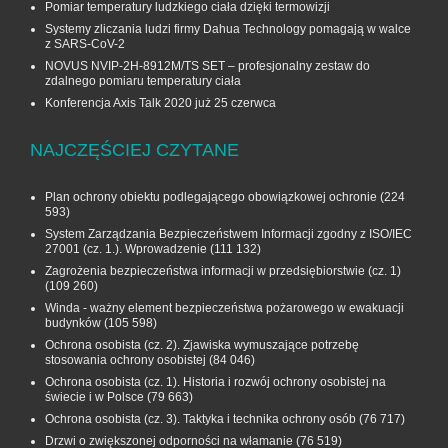
Pomiar temperatury ludzkiego ciała dzięki termowizji
Systemy zliczania ludzi firmy Dahua Technology pomagają w walce
z SARS-CoV-2
NOVUS NVIP-2H-8912M/TS SET – profesjonalny zestaw do
zdalnego pomiaru temperatury ciała
Konferencja Axis Talk 2020 już 25 czerwca
NAJCZĘŚCIEJ CZYTANE
Plan ochrony obiektu podlegającego obowiązkowej ochronie
(224
593)
System Zarządzania Bezpieczeństwem Informacji zgodny z ISO/IEC
27001 (cz. 1.). Wprowadzenie
(111 132)
Zagrożenia bezpieczeństwa informacji w przedsiębiorstwie (cz. 1)
(109 260)
Winda - ważny element bezpieczeństwa pożarowego w ewakuacji
budynków
(105 598)
Ochrona osobista (cz. 2). Zjawiska wymuszające potrzebę
stosowania ochrony osobistej
(84 046)
Ochrona osobista (cz. 1). Historia i rozwój ochrony osobistej na
świecie i w Polsce
(79 663)
Ochrona osobista (cz. 3). Taktyka i technika ochrony osób
(76 717)
Drzwi o zwiększonej odporności na włamanie
(76 519)