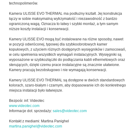
technopolimerów.
Kamera ULISSE EVO THERMAL ma podłużny kształt. Jej konstrukcja
łączy w sobie maksymalną wytrzymałość i niezawodność z bardzo
ograniczoną wagą. Oznacza to łatwy i szybki montaż, a tym samym
niższe koszty instalacji i konserwacji.
Kamery ULISSE EVO mogą być instalowane na różne sposoby, nawet
w pozycji odwróconej, typowej dla szybkoobrotowych kamer
kopułowych, z użyciem różnych dostępnych wysięgników i zamocowań,
w celu spełnienia wszystkich wymagań instalacyjnych. Wysięgniki są
wyposażone w szybkozłączki do podłączania kabli ethernetowych oraz
sterujących, dzięki czemu prace instalacyjne są znacznie ułatwione.
Kamery pracują bezobsługowo i nie wymagają konserwacji.
Kamery ULISSE EVO THERMAL są dostępne w dwóch standardowych
kolorach, szaro-białym i czarnym, aby dopasowanie ich do konkretnego
miejsca instalacji było łatwiejsze.
Bezpośr. inf. Videotec
www.videotec.com
Informacje dot. sprzedaży:
sales@videotec.com
Kontakt z mediami: Martina Panighel
martina.panighel@videotec.com