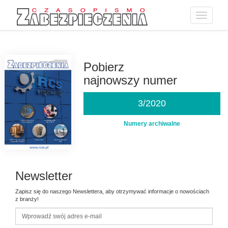
Toggle
navigatio
Przejdź
do
treści
Pobierz
najnowszy numer
3/2020
Numery archiwalne
Newsletter
Zapisz się do naszego Newslettera, aby otrzymywać informacje o nowościach
z branży!