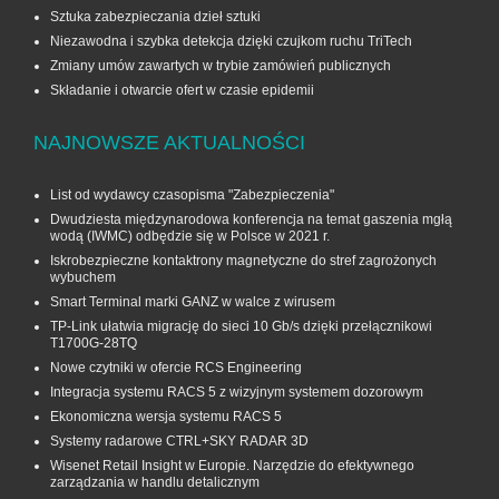
Sztuka zabezpieczania dzieł sztuki
Niezawodna i szybka detekcja dzięki czujkom ruchu TriTech
Zmiany umów zawartych w trybie zamówień publicznych
Składanie i otwarcie ofert w czasie epidemii
NAJNOWSZE AKTUALNOŚCI
List od wydawcy czasopisma "Zabezpieczenia"
Dwudziesta międzynarodowa konferencja na temat gaszenia mgłą
wodą (IWMC) odbędzie się w Polsce w 2021 r.
Iskrobezpieczne kontaktrony magnetyczne do stref zagrożonych
wybuchem
Smart Terminal marki GANZ w walce z wirusem
TP-Link ułatwia migrację do sieci 10 Gb/s dzięki przełącznikowi
T1700G‑28TQ
Nowe czytniki w ofercie RCS Engineering
Integracja systemu RACS 5 z wizyjnym systemem dozorowym
Ekonomiczna wersja systemu RACS 5
Systemy radarowe CTRL+SKY RADAR 3D
Wisenet Retail Insight w Europie. Narzędzie do efektywnego
zarządzania w handlu detalicznym