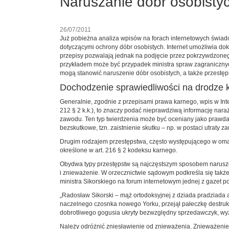
Naruszanie dóbr osobistyc
26/07/2011
Już pobieżna analiza wpisów na forach internetowych świad
dotyczącymi ochrony dóbr osobistych. Internet umożliwia d
przepisy pozwalają jednak na podjęcie przez pokrzywdzoneg
przykładem może być przypadek ministra spraw zagranicznych
mogą stanowić naruszenie dóbr osobistych, a także przestę
Dochodzenie sprawiedliwości na drodze 
Generalnie, zgodnie z przepisami prawa karnego, wpis w In
212 § 2 k.k.), to znaczy podać nieprawdziwą informację nar
zawodu. Ten typ twierdzenia może być oceniany jako prawda a
bezskutkowe, tzn. zaistnienie skutku – np. w postaci utraty 
Drugim rodzajem przestępstwa, często występującego w omawi
określone w art. 216 § 2 kodeksu karnego.
Obydwa typy przestępstw są najczęstszym sposobem naruszen
i znieważenie. W orzecznictwie sądowym podkreśla się tak
ministra Sikorskiego na forum internetowym jednej z gazet po
„Radosław Sikorski – mąż ortodoksyjnej z dziada pradziada 
naczelnego czosnka nowego Yorku, przejął pałeczkę destrukc
dobrotliwego gogusia ukryty bezwzględny sprzedawczyk, wy
Należy odróżnić zniesławienie od znieważenia. Znieważenie 