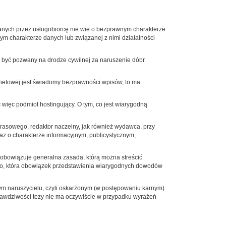
anych przez usługobiorcę nie wie o bezprawnym charakterze
m charakterze danych lub związanej z nimi działalności
 być pozwany na drodze cywilnej za naruszenie dóbr
ernetowej jest świadomy bezprawności wpisów, to ma
ięc podmiot hostingujący. O tym, co jest wiarygodną
asowego, redaktor naczelny, jak również wydawca, przy
az o charakterze informacyjnym, publicystycznym,
obowiązuje generalna zasada, którą można streścić
nego, która obowiązek przedstawienia wiarygodnych dowodów
m naruszycielu, czyli oskarżonym (w postępowaniu karnym)
awdziwości tezy nie ma oczywiście w przypadku wyrażeń