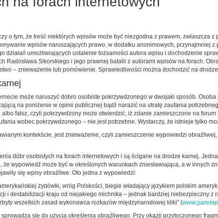
h na forach internetowych
czy o tym, że treść niektórych wpisów może być niezgodna z prawem, zwłaszcza z 
okonywanie wpisów naruszających prawo, w dodatku anonimowych, przynajmniej z p
o działań umożliwiających ustalenie tożsamości autora wpisu i dochodzenie spra
 Radosława Sikorskiego i jego prawnej batalii z autorami wpisów na forach. Obra
pstwo – znieważenie lub pomówienie. Sprawiedliwości można dochodzić na drodze 
karnej
ternecie może naruszyć dobro osobiste pokrzywdzonego w dwojaki sposób. Osoba k
ażającą na poniżenie w opinii publicznej bądź narazić na utratę zaufania potrz
lbo fałsz, czyli pokrzywdzony może stwierdzić, iż zdanie zamieszczone na forum n
zaufania wobec pokrzywdzonego – nie jest potrzebne. Wystarczy, że istnieje tylko mo
anym kontekście, jest znieważenie, czyli zamieszczenie wypowiedzi obraźliwej, al
ia dóbr osobistych na forach internetowych i są ścigane na drodze karnej. Jedn
że, że wypowiedź może być w określonych warunkach zniesławiająca, a w innych 
jawiły się wpisy obraźliwe. Oto jedna z wypowiedzi:
amerykańskiej żydówki, wróg Polskości, biegle władający językiem polskim ameryka
ji i destabilizacji kraju od niejakiego michnika – jednak bardziej niebezpieczny
zbyty wszelkich zasad wykonawca rozkazów międzynarodowej kliki” (
www.gazetap
sprowadza się do użycia określenia obraźliwego. Przy okazji przytoczonego frag