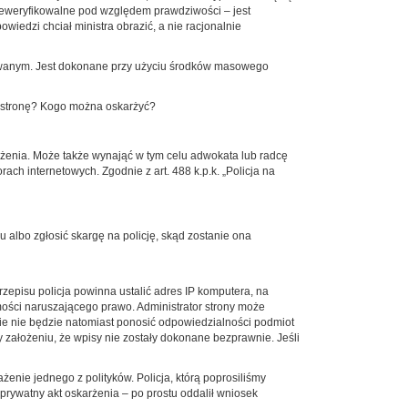
ieweryfikowalne pod względem prawdziwości – jest
wiedzi chciał ministra obrazić, a nie racjonalnie
fikowanym. Jest dokonane przy użyciu środków masowego
wą stronę? Kogo można oskarżyć?
rżenia. Może także wynająć w tym celu adwokata lub radcę
ch internetowych. Zgodnie z art. 488 k.p.k. „Policja na
 albo zgłosić skargę na policję, skąd zostanie ona
episu policja powinna ustalić adres IP komputera, na
mości naruszającego prawo. Administrator strony może
e nie będzie natomiast ponosić odpowiedzialności podmiot
 założeniu, że wpisy nie zostały dokonane bezprawnie. Jeśli
enie jednego z polityków. Policja, którą poprosiliśmy
prywatny akt oskarżenia – po prostu oddalił wniosek