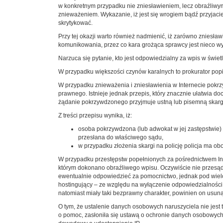
w konkretnym przypadku nie zniesławieniem, lecz obraźliwy
znieważeniem. Wykazanie, iż jest się wrogiem bądź przyjaciel
skrytykować.
Przy tej okazji warto również nadmienić, iż zarówno zniesł
komunikowania, przez co kara grożąca sprawcy jest nieco w
Narzuca się pytanie, kto jest odpowiedzialny za wpis w świ
W przypadku większości czynów karalnych to prokurator pop
W przypadku znieważenia i zniesławienia w Internecie pokr
prawnego. Istnieje jednak przepis, który znacznie ułatwia do
żądanie pokrzywdzonego przyjmuje ustną lub pisemną skargę
Z treści przepisu wynika, iż:
osoba pokrzywdzona (lub adwokat w jej zastępstwie) 
przesłana do właściwego sądu,
w przypadku złożenia skargi na policję policja ma 
W przypadku przestępstw popełnionych za pośrednictwem Inte
którym dokonano obraźliwego wpisu. Oczywiście nie przesądz
ewentualnie odpowiedzieć za pomocnictwo, jednak pod wielo
hostingujący – ze względu na wyłączenie odpowiedzialności z
natomiast miały taki bezprawny charakter, powinien on usuną
O tym, że ustalenie danych osobowych naruszyciela nie jest 
o pomoc, zasłoniła się ustawą o ochronie danych osobowych,