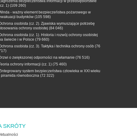
Zagrożenia bezpieczeństwa informacji w przedsiębiorstwie
(cz. 1)
(109 260)
Winda - ważny element bezpieczeństwa pożarowego w
ewakuacji budynków
(105 598)
Ochrona osobista (cz. 2). Zjawiska wymuszające potrzebę
stosowania ochrony osobistej
(84 046)
Ochrona osobista (cz. 1). Historia i rozwój ochrony osobistej
na świecie i w Polsce
(79 660)
Ochrona osobista (cz. 3). Taktyka i technika ochrony osób
(76
717)
Drzwi o zwiększonej odporności na włamanie
(76 516)
Teoria ochrony informacji (cz. 1)
(75 460)
Zintegrowany system bezpieczeństwa człowieka w XXI wieku
- piramida równoboczna
(72 322)
A SKRÓTY
Aktualności