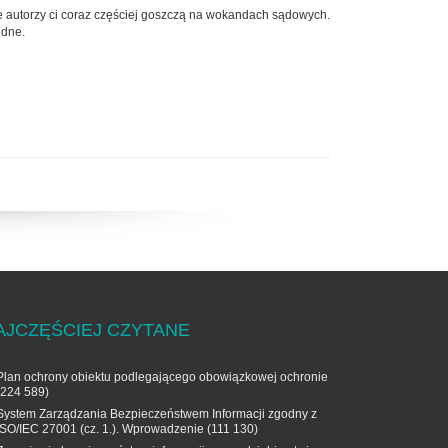
ale autorzy ci coraz częściej goszczą na wokandach sądowych.
udne.
AJCZĘŚCIEJ CZYTANE
Plan ochrony obiektu podlegającego obowiązkowej ochronie
(224 589)
System Zarządzania Bezpieczeństwem Informacji zgodny z
ISO/IEC 27001 (cz. 1.). Wprowadzenie
(111 130)