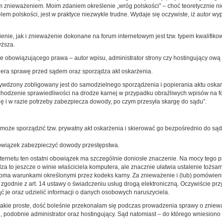
m znieważeniem. Moim zdaniem określenie „wróg polskości” – choć teoretycznie n
em polskości, jest w praktyce niezwykle trudne. Wydaje się oczywiste, iż autor wypo
awienie, jak i znieważenie dokonane na forum internetowym jest tzw. typem kwali
yższa.
etle obowiązującego prawa – autor wpisu, administrator strony czy hostingujący o
iera sprawę przed sądem oraz sporządza akt oskarżenia.
zywdzony zobligowany jest do samodzielnego sporządzenia i popierania aktu oska
chodzenie sprawiedliwości na drodze karnej w przypadku obraźliwych wpisów na fora
 i w razie potrzeby zabezpiecza dowody, po czym przesyła skargę do sądu”.
może sporządzić tzw. prywatny akt oskarżenia i skierować go bezpośrednio do sądu
obowiązek zabezpieczyć dowody przestępstwa.
rnetu ten ostatni obowiązek ma szczególnie doniosłe znaczenie. Na mocy tego prz
a to jeszcze o winie właściciela komputera, ale znacznie ułatwia ustalenie tożsa
ma warunkami określonymi przez kodeks karny. Za znieważenie i (lub) pomówieni
godnie z art. 14 ustawy o świadczeniu usług drogą elektroniczną. Oczywiście przy
ć je oraz udzielić informacji o danych osobowych naruszyciela.
takie proste, dość boleśnie przekonałam się podczas prowadzenia sprawy o znieważ
 podobnie administrator oraz hostingujący. Sąd natomiast – do którego wniesiono 