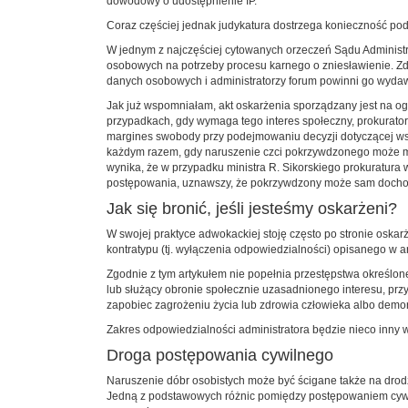
dowodowy o udostępnienie IP.
Coraz częściej jednak judykatura dostrzega konieczność po
W jednym z najczęściej cytowanych orzeczeń Sądu Administ
osobowych na potrzeby procesu karnego o zniesławienie. Zd
danych osobowych i administratorzy forum powinni go wydaw
Jak już wspomniałam, akt oskarżenia sporządzany jest na o
przypadkach, gdy wymaga tego interes społeczny, prokurato
margines swobody przy podejmowaniu decyzji dotyczącej ws
każdym razem, gdy naruszenie czci pokrzywdzonego może mieć
wynika, że w przypadku ministra R. Sikorskiego prokuratura 
postępowania, uznawszy, że pokrzywdzony może sam docho
Jak się bronić, jeśli jesteśmy oskarżeni?
W swojej praktyce adwokackiej stoję często po stronie oskarż
kontratypu (tj. wyłączenia odpowiedzialności) opisanego w a
Zgodnie z tym artykułem nie popełnia przestępstwa określone
lub służący obronie społecznie uzasadnionego interesu, pr
zapobiec zagrożeniu życia lub zdrowia człowieka albo demora
Zakres odpowiedzialności administratora będzie nieco inny w
Droga postępowania cywilnego
Naruszenie dóbr osobistych może być ścigane także na drodz
Jedną z podstawowych różnic pomiędzy postępowaniem cywil