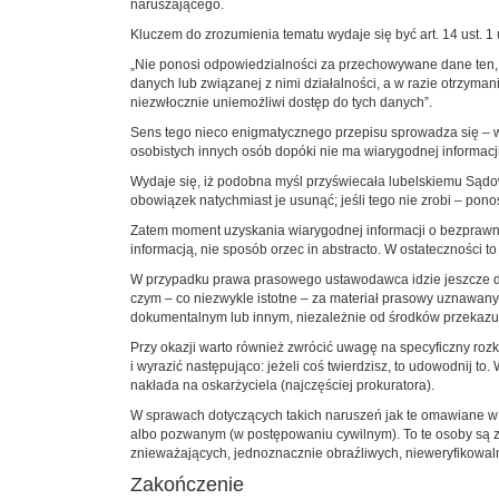
naruszającego.
Kluczem do zrozumienia tematu wydaje się być art. 14 ust. 1
„Nie ponosi odpowiedzialności za przechowywane dane ten,
danych lub związanej z nimi działalności, a w razie otrzy
niezwłocznie uniemożliwi dostęp do tych danych”.
Sens tego nieco enigmatycznego przepisu sprowadza się – w
osobistych innych osób dopóki nie ma wiarygodnej informac
Wydaje się, iż podobna myśl przyświecała lubelskiemu Sądowi
obowiązek natychmiast je usunąć; jeśli tego nie zrobi – pon
Zatem moment uzyskania wiarygodnej informacji o bezprawn
informacją, nie sposób orzec in abstracto. W ostateczności to
W przypadku prawa prasowego ustawodawca idzie jeszcze da
czym – co niezwykle istotne – za materiał prasowy uznawany
dokumentalnym lub innym, niezależnie od środków przekazu, r
Przy okazji warto również zwrócić uwagę na specyficzny ro
i wyrazić następująco: jeżeli coś twierdzisz, to udowodni
nakłada na oskarżyciela (najczęściej prokuratora).
W sprawach dotyczących takich naruszeń jak te omawiane w
albo pozwanym (w postępowaniu cywilnym). To te osoby są 
znieważających, jednoznacznie obraźliwych, nieweryfikowa
Zakończenie