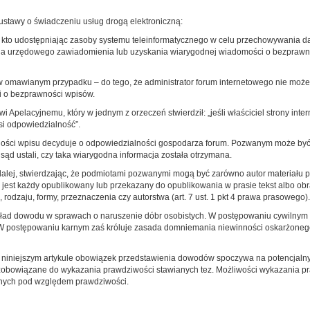
 ustawy o świadczeniu usług drogą elektroniczną:
 kto udostępniając zasoby systemu teleinformatycznego w celu przechowywania d
mania urzędowego zawiadomienia lub uzyskania wiarygodnej wiadomości o bezprawny
 omawianym przypadku – do tego, że administrator forum internetowego nie może
ji o bezprawności wpisów.
 Apelacyjnemu, który w jednym z orzeczeń stwierdził: „jeśli właściciel strony int
osi odpowiedzialność”.
ości wpisu decyduje o odpowiedzialności gospodarza forum. Pozwanym może być w
 sąd ustali, czy taka wiarygodna informacja została otrzymana.
lej, stwierdzając, że podmiotami pozwanymi mogą być zarówno autor materiału pr
 jest każdy opublikowany lub przekazany do opublikowania w prasie tekst albo obr
odzaju, formy, przeznaczenia czy autorstwa (art. 7 ust. 1 pkt 4 prawa prasowego).
zkład dowodu w sprawach o naruszenie dóbr osobistych. W postępowaniu cywilnym 
j to. W postępowaniu karnym zaś króluje zasada domniemania niewinności oskarżo
 niniejszym artykule obowiązek przedstawienia dowodów spoczywa na potencjalny
zobowiązane do wykazania prawdziwości stawianych tez. Możliwości wykazania pr
lnych pod względem prawdziwości.