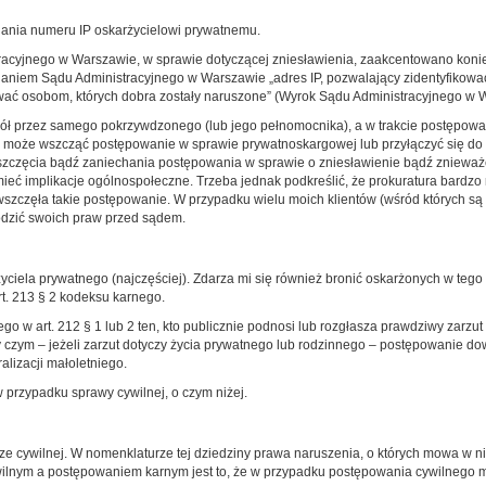
dania numeru IP oskarżycielowi prywatnemu.
racyjnego w Warszawie, w sprawie dotyczącej zniesławienia, zaakcentowano kon
aniem Sądu Administracyjnego w Warszawie „adres IP, pozwalający zidentyfikować
ać osobom, których dobra zostały naruszone” (Wyrok Sądu Administracyjnego w W
gół przez samego pokrzywdzonego (lub jego pełnomocnika), a w trakcie postępowan
r może wszcząć postępowanie w sprawie prywatnoskargowej lub przyłączyć się do 
zczęcia bądź zaniechania postępowania w sprawie o zniesławienie bądź znieważ
 implikacje ogólnospołeczne. Trzeba jednak podkreślić, że prokuratura bardzo r
wszczęła takie postępowanie. W przypadku wielu moich klientów (wśród których są 
dzić swoich praw przed sądem.
yciela prywatnego (najczęściej). Zdarza mi się również bronić oskarżonych w tego t
rt. 213 § 2 kodeksu karnego.
go w art. 212 § 1 lub 2 ten, kto publicznie podnosi lub rozgłasza prawdziwy zarzu
zy czym – jeżeli zarzut dotyczy życia prywatnego lub rodzinnego – postępowanie
lizacji małoletniego.
 przypadku sprawy cywilnej, o czym niżej.
e cywilnej. W nomenklaturze tej dziedziny prawa naruszenia, o których mowa w nin
nym a postępowaniem karnym jest to, że w przypadku postępowania cywilnego mo