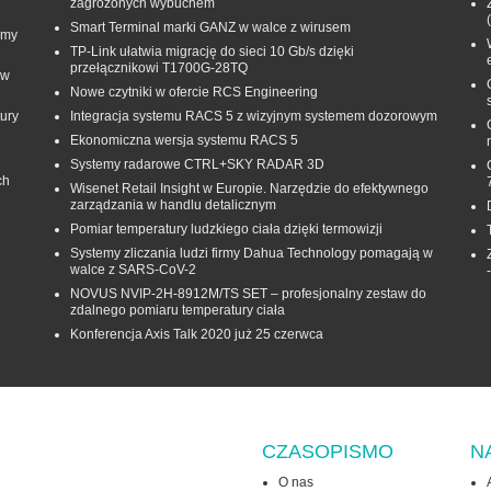
zagrożonych wybuchem
Smart Terminal marki GANZ w walce z wirusem
rmy
TP-Link ułatwia migrację do sieci 10 Gb/s dzięki
przełącznikowi T1700G‑28TQ
 w
Nowe czytniki w ofercie RCS Engineering
ury
Integracja systemu RACS 5 z wizyjnym systemem dozorowym
Ekonomiczna wersja systemu RACS 5
Systemy radarowe CTRL+SKY RADAR 3D
ch
Wisenet Retail Insight w Europie. Narzędzie do efektywnego
zarządzania w handlu detalicznym
Pomiar temperatury ludzkiego ciała dzięki termowizji
Systemy zliczania ludzi firmy Dahua Technology pomagają w
walce z SARS-CoV-2
NOVUS NVIP-2H-8912M/TS SET – profesjonalny zestaw do
zdalnego pomiaru temperatury ciała
Konferencja Axis Talk 2020 już 25 czerwca
CZASOPISMO
N
O nas