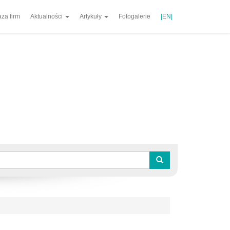
za firm
Aktualności
Artykuły
Fotogalerie
|EN|