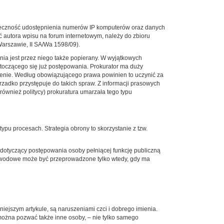
ieczność udostępnienia numerów IP komputerów oraz danych
 autora wpisu na forum internetowym, należy do zbioru
arszawie, II SA/Wa 1598/09).
ia jest przez niego także popierany. W wyjątkowych
toczącego się już postępowania. Prokurator ma duży
enie. Według obowiązującego prawa powinien to uczynić za
zadko przystępuje do takich spraw. Z informacji prasowych
również politycy) prokuratura umarzała tego typu
ypu procesach. Strategia obrony to skorzystanie z tzw.
t dotyczący postępowania osoby pełniącej funkcję publiczną
 dowodowe może być przeprowadzone tylko wtedy, gdy ma
iejszym artykule, są naruszeniami czci i dobrego imienia.
żna pozwać także inne osoby, – nie tylko samego