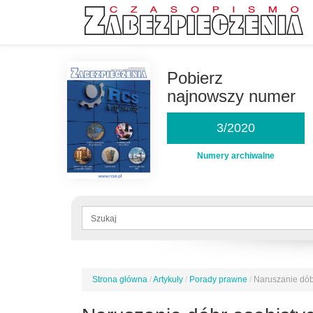
Przejdź
do
Pobierz
treści
najnowszy numer
3/2020
Numery archiwalne
Formularz
wyszukiwania
Szukaj
Strona główna
/
Artykuły
/
Porady prawne
/
Naruszanie dób
Jesteś
tutaj