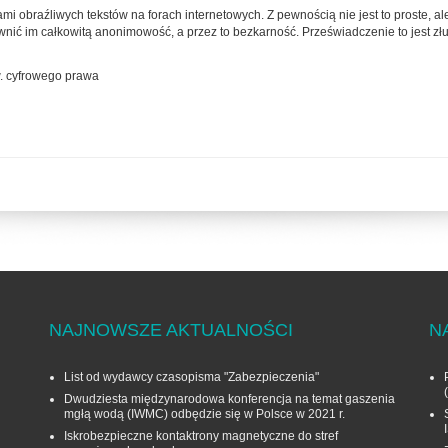
rami obraźliwych tekstów na forach internetowych. Z pewnością nie jest to proste, 
ewnić im całkowitą anonimowość, a przez to bezkarność. Przeświadczenie to jest zł
w. cyfrowego prawa
NAJNOWSZE AKTUALNOŚCI
N
List od wydawcy czasopisma "Zabezpieczenia"
Dwudziesta międzynarodowa konferencja na temat gaszenia
mgłą wodą (IWMC) odbędzie się w Polsce w 2021 r.
Iskrobezpieczne kontaktrony magnetyczne do stref