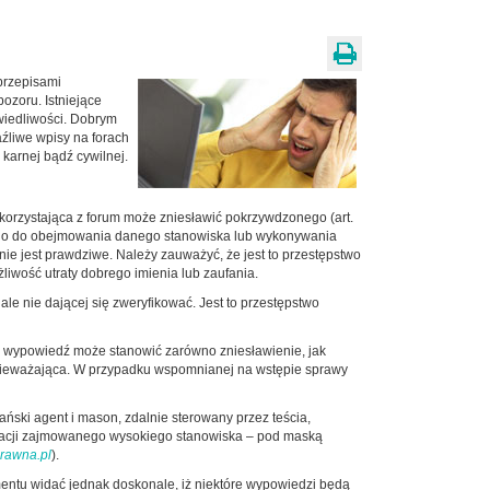
przepisami
ozoru. Istniejące
wiedliwości. Dobrym
źliwe wpisy na forach
karnej bądź cywilnej.
orzystająca z forum może zniesławić pokrzywdzonego (art.
ebnego do obejmowania danego stanowiska lub wykonywania
ie jest prawdziwe. Należy zauważyć, że jest to przestępstwo
żliwość utraty dobrego imienia lub zaufania.
e nie dającej się zweryfikować. Jest to przestępstwo
a wypowiedź może stanowić zarówno zniesławienie, jak
znieważająca. W przypadku wspomnianej na wstępie sprawy
ński agent i mason, zdalnie sterowany przez teścia,
 z racji zajmowanego wysokiego stanowiska – pod maską
rawna.pl
).
mentu widać jednak doskonale, iż niektóre wypowiedzi będą