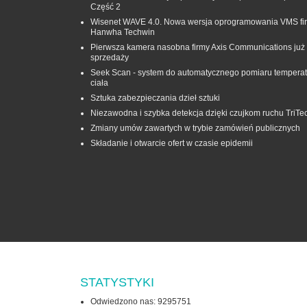
Część 2
Wisenet WAVE 4.0. Nowa wersja oprogramowania VMS fi
Hanwha Techwin
Pierwsza kamera nasobna firmy Axis Communications już
sprzedaży
Seek Scan - system do automatycznego pomiaru temperat
ciała
Sztuka zabezpieczania dzieł sztuki
Niezawodna i szybka detekcja dzięki czujkom ruchu TriTe
Zmiany umów zawartych w trybie zamówień publicznych
Składanie i otwarcie ofert w czasie epidemii
STATYSTYKI
Odwiedzono nas: 9295751