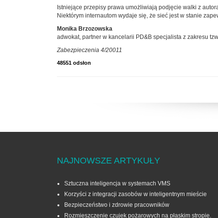
Istniejące przepisy prawa umożliwiają podjęcie walki z auto
Niektórym internautom wydaje się, że sieć jest w stanie zap
Monika Brzozowska
adwokat, partner w kancelarii PD&B specjalista z zakresu tz
Zabezpieczenia 4/20011
48551 odsłon
NAJNOWSZE ARTYKUŁY
Sztuczna inteligencja w systemach VMS
Korzyści z integracji zasobów w inteligentnym mieście
Bezpieczeństwo i zdrowie pracowników
Rozmieszczenie czujek pożarowych na płaskim stropie.