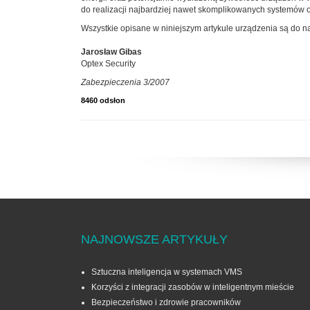
do realizacji najbardziej nawet skomplikowanych systemów
Wszystkie opisane w niniejszym artykule urządzenia są do n
Jarosław Gibas
Optex Security
Zabezpieczenia 3/2007
8460 odsłon
NAJNOWSZE ARTYKUŁY
Sztuczna inteligencja w systemach VMS
Korzyści z integracji zasobów w inteligentnym mieście
Bezpieczeństwo i zdrowie pracowników