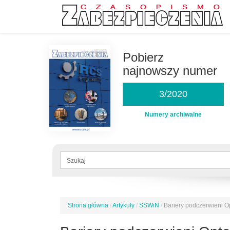
Przejdź
do
Pobierz
treści
najnowszy numer
3/2020
Numery archiwalne
Formularz
wyszukiwania
Szukaj
Strona główna
/
Artykuły
/
SSWiN
/
Bariery podczerwieni 
Jesteś
tutaj