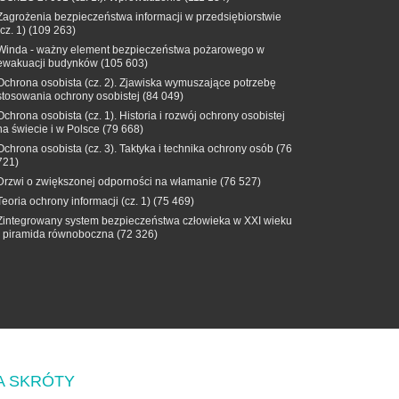
Zagrożenia bezpieczeństwa informacji w przedsiębiorstwie
(cz. 1)
(109 263)
Winda - ważny element bezpieczeństwa pożarowego w
ewakuacji budynków
(105 603)
Ochrona osobista (cz. 2). Zjawiska wymuszające potrzebę
stosowania ochrony osobistej
(84 049)
Ochrona osobista (cz. 1). Historia i rozwój ochrony osobistej
na świecie i w Polsce
(79 668)
Ochrona osobista (cz. 3). Taktyka i technika ochrony osób
(76
721)
Drzwi o zwiększonej odporności na włamanie
(76 527)
Teoria ochrony informacji (cz. 1)
(75 469)
Zintegrowany system bezpieczeństwa człowieka w XXI wieku
- piramida równoboczna
(72 326)
A SKRÓTY