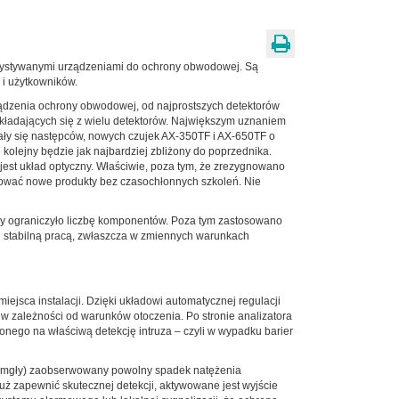
rzystywanymi urządzeniami do ochrony obwodowej. Są
 i użytkowników.
rządzenia ochrony obwodowej, od najprostszych detektorów
składających się z wielu detektorów. Największym uznaniem
kały się następców, nowych czujek AX-350TF i AX-650TF o
olejny będzie jak najbardziej zbliżony do poprzednika.
jest układ optyczny. Właściwie, poza tym, że zrezygnowano
ntować nowe produkty bez czasochłonnych szkoleń. Nie
tny ograniczyło liczbę komponentów. Poza tym zastosowano
ej stabilną pracą, zwłaszcza w zmiennych warunkach
iejsca instalacji. Dzięki układowi automatycznej regulacji
w zależności od warunków otoczenia. Po stronie analizatora
ego na właściwą detekcję intruza – czyli w wypadku barier
j mgły) zaobserwowany powolny spadek natężenia
już zapewnić skutecznej detekcji, aktywowane jest wyjście