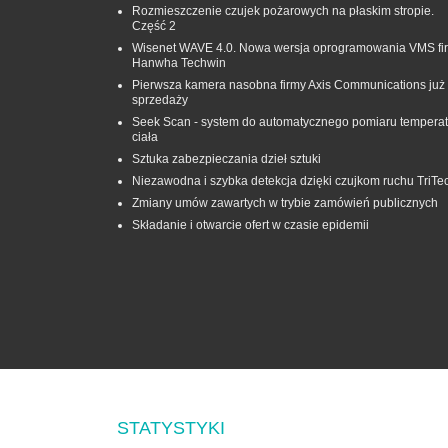
Rozmieszczenie czujek pożarowych na płaskim stropie.
Część 2
Wisenet WAVE 4.0. Nowa wersja oprogramowania VMS fi
Hanwha Techwin
Pierwsza kamera nasobna firmy Axis Communications już
sprzedaży
Seek Scan - system do automatycznego pomiaru temperat
ciała
Sztuka zabezpieczania dzieł sztuki
Niezawodna i szybka detekcja dzięki czujkom ruchu TriTe
Zmiany umów zawartych w trybie zamówień publicznych
Składanie i otwarcie ofert w czasie epidemii
STATYSTYKI