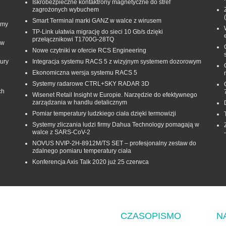
Iskrobezpieczne kontaktrony magnetyczne do stref
zagrożonych wybuchem
Smart Terminal marki GANZ w walce z wirusem
rmy
TP-Link ułatwia migrację do sieci 10 Gb/s dzięki
przełącznikowi T1700G‑28TQ
 w
Nowe czytniki w ofercie RCS Engineering
ury
Integracja systemu RACS 5 z wizyjnym systemem dozorowym
Ekonomiczna wersja systemu RACS 5
Systemy radarowe CTRL+SKY RADAR 3D
ch
Wisenet Retail Insight w Europie. Narzędzie do efektywnego
zarządzania w handlu detalicznym
Pomiar temperatury ludzkiego ciała dzięki termowizji
Systemy zliczania ludzi firmy Dahua Technology pomagają w
walce z SARS-CoV-2
NOVUS NVIP-2H-8912M/TS SET – profesjonalny zestaw do
zdalnego pomiaru temperatury ciała
Konferencja Axis Talk 2020 już 25 czerwca
CZASOPISMO
N