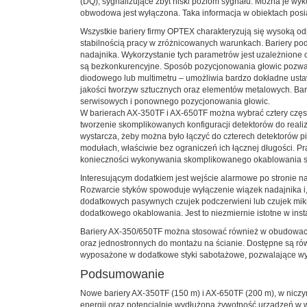
(DQ), sygnalizujące zbyt niski poziom sygnału. Można je wy
obwodowa jest wyłączona. Taka informacja w obiektach pos
Wszystkie bariery firmy OPTEX charakteryzują się wysoką o
stabilnością pracy w zróżnicowanych warunkach. Bariery po
nadajnika. Wykorzystanie tych parametrów jest uzależnione
są bezkonkurencyjne. Sposób pozycjonowania głowic pozwala
diodowego lub multimetru – umożliwia bardzo dokładne usta
jakości tworzyw sztucznych oraz elementów metalowych. Bar
serwisowych i ponownego pozycjonowania głowic.
W barierach AX-350TF i AX-650TF można wybrać cztery częst
tworzenie skomplikowanych konfiguracji detektorów do reali
wystarcza, żeby można było łączyć do czterech detektorów
modułach, właściwie bez ograniczeń ich łącznej długości. 
konieczności wykonywania skomplikowanego okablowania s
Interesującym dodatkiem jest wejście alarmowe po stronie 
Rozwarcie styków spowoduje wyłączenie wiązek nadajnika i, 
dodatkowych pasywnych czujek podczerwieni lub czujek mi
dodatkowego okablowania. Jest to niezmiernie istotne w inst
Bariery AX-350/650TF można stosować również w obudowac
oraz jednostronnych do montażu na ścianie. Dostępne są rów
wyposażone w dodatkowe styki sabotażowe, pozwalające wy
Podsumowanie
Nowe bariery AX-350TF (150 m) i AX-650TF (200 m), w niczym
energii oraz potencjalnie wydłużoną żywotność urządzeń w