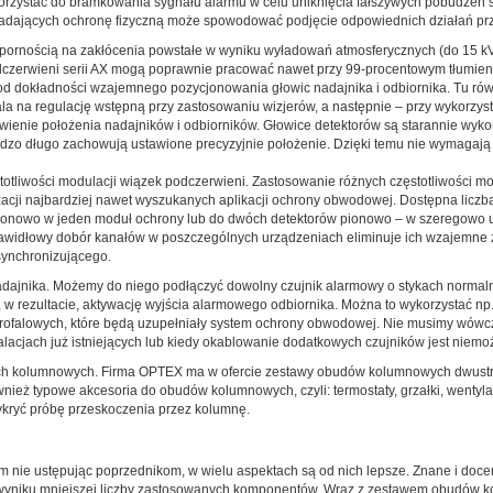
korzystać do bramkowania sygnału alarmu w celu uniknięcia fałszywych pobudzeń s
iadających ochronę fizyczną może spowodować podjęcie odpowiednich działań pr
dpornością na zakłócenia powstałe w wyniku wyładowań atmosferycznych (do 15 k
dczerwieni serii AX mogą poprawnie pracować nawet przy 99-procentowym tłumieni
 od dokładności wzajemnego pozycjonowania głowic nadajnika i odbiornika. Tu ró
 na regulację wstępną przy zastosowaniu wizjerów, a następnie – przy wykorzys
wienie położenia nadajników i odbiorników. Głowice detektorów są starannie wyk
dzo długo zachowują ustawione precyzyjnie położenie. Dzięki temu nie wymagają 
otliwości modulacji wiązek podczerwieni. Zastosowanie różnych częstotliwości mo
zacji najbardziej nawet wyszukanych aplikacji ochrony obwodowej. Dostępna licz
 pionowo w jeden moduł ochrony lub do dwóch detektorów pionowo – w szeregowo 
Prawidłowy dobór kanałów w poszczególnych urządzeniach eliminuje ich wzajemne 
ynchronizującego.
nadajnika. Możemy do niego podłączyć dowolny czujnik alarmowy o stykach normal
w rezultacie, aktywację wyjścia alarmowego odbiornika. Można to wykorzystać np
krofalowych, które będą uzupełniały system ochrony obwodowej. Nie musimy wów
alacjach już istniejących lub kiedy okablowanie dodatkowych czujników jest niemo
h kolumnowych. Firma OPTEX ma w ofercie zestawy obudów kolumnowych dwustr
nież typowe akcesoria do obudów kolumnowych, czyli: termostaty, grzałki, wentyla
kryć próbę przeskoczenia przez kolumnę.
 nie ustępując poprzednikom, w wielu aspektach są od nich lepsze. Znane i doce
 wyniku mniejszej liczby zastosowanych komponentów. Wraz z zestawem obudów k