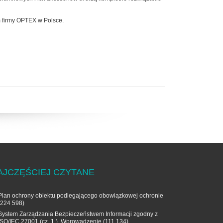
m firmy OPTEX w Polsce.
AJCZĘŚCIEJ CZYTANE
Plan ochrony obiektu podlegającego obowiązkowej ochronie
(224 598)
System Zarządzania Bezpieczeństwem Informacji zgodny z
ISO/IEC 27001 (cz. 1.). Wprowadzenie
(111 134)