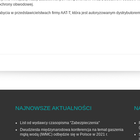
 ochrony obwodowej.
abycia w przedstawicielstwach firmy AAT-T, która jest autoryzowanym dystrybutore
NAJNOWSZE AKTUALNOŚCI
N
List od wydawcy czasopisma "Zabezpieczenia"
Dwudziesta międzynarodowa konferencja na temat gaszenia
mgłą wodą (IWMC) odbędzie się w Polsce w 2021 r.