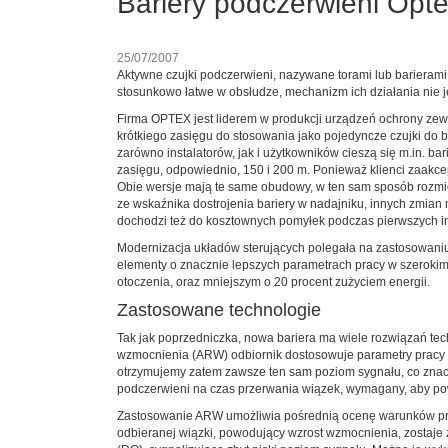
Bariery podczerwieni Opt
25/07/2007
Aktywne czujki podczerwieni, nazywane torami lub bariera
stosunkowo łatwe w obsłudze, mechanizm ich działania nie j
Firma OPTEX jest liderem w produkcji urządzeń ochrony zewn
krótkiego zasięgu do stosowania jako pojedyncze czujki do
zarówno instalatorów, jak i użytkowników cieszą się m.in. 
zasięgu, odpowiednio, 150 i 200 m. Ponieważ klienci zaakce
Obie wersje mają te same obudowy, w ten sam sposób rozmies
ze wskaźnika dostrojenia bariery w nadajniku, innych zmian
dochodzi też do kosztownych pomyłek podczas pierwszych i
Modernizacja układów sterujących polegała na zastosowaniu
elementy o znacznie lepszych parametrach pracy w szerokim 
otoczenia, oraz mniejszym o 20 procent zużyciem energii.
Zastosowane technologie
Tak jak poprzedniczka, nowa bariera ma wiele rozwiązań tech
wzmocnienia (ARW) odbiornik dostosowuje parametry pracy do
otrzymujemy zatem zawsze ten sam poziom sygnału, co znac
podczerwieni na czas przerwania wiązek, wymagany, aby po
Zastosowanie ARW umożliwia pośrednią ocenę warunków pra
odbieranej wiązki, powodujący wzrost wzmocnienia, zostaje z