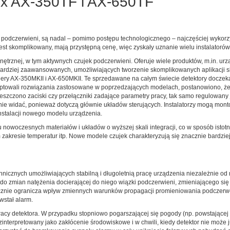
ex AX-350TF i AX-650TF
mi podczerwieni, są nadal – pomimo postępu technologicznego – najczęściej wyko
est skomplikowany, mają przystępną cenę, więc zyskały uznanie wielu instalatorów
ętrznej, w tym aktywnych czujek podczerwieni. Oferuje wiele produktów, m.in. u
 bardziej zaawansowanych, umożliwiających tworzenie skomplikowanych aplikacji 
bariery AX-350MKII i AX-650MKII. Te sprzedawane na całym świecie detektory docze
ptowali rozwiązania zastosowane w poprzedzających modelach, postanowiono, że k
zczono zaciski czy przełączniki zadające parametry pracy, tak samo regulowany 
 nie widać, ponieważ dotyczą głównie układów sterujących. Instalatorzy mogą mo
nstalacji nowego modelu urządzenia.
 nowoczesnych materiałów i układów o wyższej skali integracji, co w sposób isto
zakresie temperatur itp. Nowe modele czujek charakteryzują się znacznie bardzi
nicznych umożliwiających stabilną i długoletnią pracę urządzenia niezależnie od m
 zmian natężenia docierającej do niego wiązki podczerwieni, zmieniającego się 
znie ogranicza wpływ zmiennych warunków propagacji promieniowania podczerwon
wstał alarm.
cy detektora. W przypadku stopniowo pogarszającej się pogody (np. powstające
interpretowany jako zakłócenie środowiskowe i w chwili, kiedy detektor nie może 