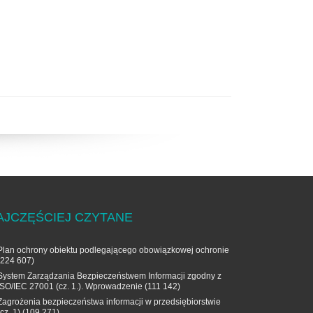
AJCZĘŚCIEJ CZYTANE
Plan ochrony obiektu podlegającego obowiązkowej ochronie
(224 607)
System Zarządzania Bezpieczeństwem Informacji zgodny z
ISO/IEC 27001 (cz. 1.). Wprowadzenie
(111 142)
Zagrożenia bezpieczeństwa informacji w przedsiębiorstwie
(cz. 1)
(109 271)