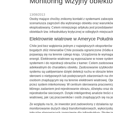
Monitoring wizyjny obiektó
13/08/2013
Osoby mające choćby znikomy kontakt z systemami zabezpie
scenariusza zagrożeń dla wybranego obiektu oraz warunków ś
eksploatowany. Celem niniejszego artykułu jest przedstawie
obiektach tzw. infrastruktury krytycznej w odległych miejsca
Elektrownie wiatrowe w Ameryce Południ
Chile jest bez wątpienia jednym z największych eksporter
bogatych złóż minerałów Chile posiada ograniczone źródła e
pojawiają się na terenie całego kraju. Urządzenia te wymag
energii. Elektrownie wiatrowe są wyposażane w nowe systemy
systemem i do rejestracji obrazów z kamer. Celem zastosowa
adekwatnym do charakteru obiektu. Zastosowanie szybkoobro
systemu są uaktywniane dzięki detekcji ruchu w obrazie tel
sterowni o nietypowych lub podejrzanych zdarzeniach na c
osobom znajdującym się na terenie elektrowni wiatrowej. 
przez system interkomowy. W centrum sterowania pracownicy
którego zadaniem jest rejestrowanie obrazu, dźwięku oraz d
rejestratorów sieciowych. Dzięki inteligentnej analizie tre
wiatrowej, jak i jej pracowników i osób znajdujących się na
Ze względu na to, że inwestor jest zadowolony z działania 
monitorowanie dużych stacji transformatorowych, wykorzystu
intruzów stanowiących zagrożenie dla infrastruktury. Skute