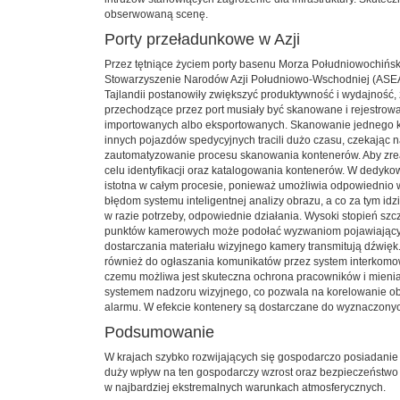
obserwowaną scenę.
Porty przeładunkowe w Azji
Przez tętniące życiem porty basenu Morza Południowochińsk
Stowarzyszenie Narodów Azji Południowo-Wschodniej (ASEAN
Tajlandii postanowiły zwiększyć produktywność i wydajność,
przechodzące przez port musiały być skanowane i rejestrowa
importowanych albo eksportowanych. Skanowanie jednego kon
innych pojazdów spedycyjnych tracili dużo czasu, czekając n
zautomatyzowanie procesu skanowania kontenerów. Aby zreal
celu identyfikacji oraz katalogowania kontenerów. W dedyko
istotna w całym procesie, ponieważ umożliwia odpowiednio 
błędom systemu inteligentnej analizy obrazu, a co za tym idzi
w razie potrzeby, odpowiednie działania. Wysoki stopień s
punktów kamerowych może podołać wyzwaniom pojawiającym s
dostarczania materiału wizyjnego kamery transmitują dźwięk
również do ogłaszania komunikatów przez system interkomowy.
czemu możliwa jest skuteczna ochrona pracowników i mienia
systemem nadzoru wizyjnego, co pozwala na korelowanie obra
alarmu. W efekcie kontenery są dostarczane do wyznaczonych
Podsumowanie
W krajach szybko rozwijających się gospodarczo posiadanie 
duży wpływ na ten gospodarczy wzrost oraz bezpieczeństwo lu
w najbardziej ekstremalnych warunkach atmosferycznych.