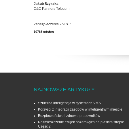
Jakub Szyszka
C&C Partners Telecom
Zabezpieczenia 7/2013
10766 odsłon
NAJNOWSZE ARTYKUŁY
Sztuczna inteligencja w systemach VMS
Korzyści z integracji zasobów w inteligentnym mieście
Bezpieczeństwo i zdrowie pracowników
Rozmieszczenie czujek pożarowych na płaskim stropie.
Część 2