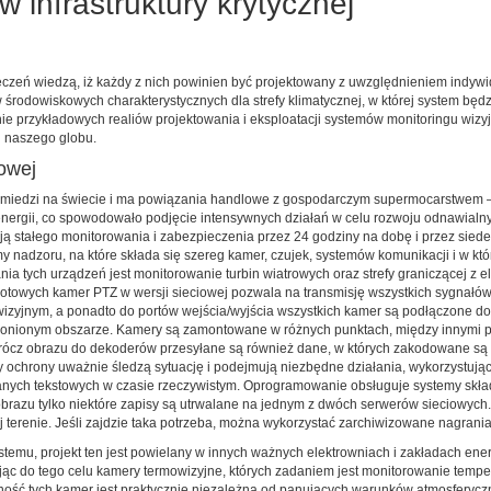
w infrastruktury krytycznej
czeń wiedzą, iż każdy z nich powinien być projektowany z uwzględnieniem indyw
rodowiskowych charakterystycznych dla strefy klimatycznej, w której system będz
nie przykładowych realiów projektowania i eksploatacji systemów monitoringu wi
ch naszego globu.
owej
ów miedzi na świecie i ma powiązania handlowe z gospodarczym supermocarstwem
nergii, co spowodowało podjęcie intensywnych działań w celu rozwoju odnawialny
ają stałego monitorowania i zabezpieczenia przez 24 godziny na dobę i przez sie
 nadzoru, na które składa się szereg kamer, czujek, systemów komunikacji i w kt
nia tych urządzeń jest monitorowanie turbin wiatrowych oraz strefy graniczącej z
towych kamer PTZ w wersji sieciowej pozwala na transmisję wszystkich sygnałów w
ewizyjnym, a ponadto do portów wejścia/wyjścia wszystkich kamer są podłączone 
hronionym obszarze. Kamery są zamontowane w różnych punktach, między innymi p
Oprócz obrazu do dekoderów przesyłane są również dane, w których zakodowane są
 ochrony uważnie śledzą sytuację i podejmują niezbędne działania, wykorzystują
anych tekstowych w czasie rzeczywistym. Oprogramowanie obsługuje systemy skład
ści obrazu tylko niektóre zapisy są utrwalane na jednym z dwóch serwerów sieciowy
 jej terenie. Jeśli zajdzie taka potrzeba, można wykorzystać zarchiwizowane nagra
systemu, projekt ten jest powielany w innych ważnych elektrowniach i zakładach e
jąc do tego celu kamery termowizyjne, których zadaniem jest monitorowanie temper
czność tych kamer jest praktycznie niezależna od panujących warunków atmosferyc