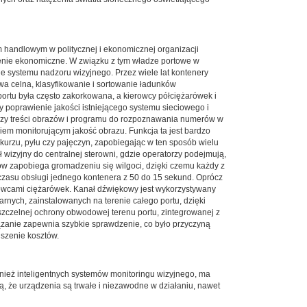
 handlowym w politycznej i ekonomicznej organizacji
enie ekonomiczne. W związku z tym władze portowe w
e systemu nadzoru wizyjnego. Przez wiele lat kontenery
wa celna, klasyfikowanie i sortowanie ładunków
rtu była często zakorkowana, a kierowcy półciężarówek i
y poprawienie jakości istniejącego systemu sieciowego i
lizy treści obrazów i programu do rozpoznawania numerów w
em monitorującym jakość obrazu. Funkcja ta jest bardzo
urzu, pyłu czy pajęczyn, zapobiegając w ten sposób wielu
ał wizyjny do centralnej sterowni, gdzie operatorzy podejmują,
ów zapobiega gromadzeniu się wilgoci, dzięki czemu każdy z
zasu obsługi jednego kontenera z 50 do 15 sekund. Oprócz
erowcami ciężarówek. Kanał dźwiękowy jest wykorzystywany
rnych, zainstalowanych na terenie całego portu, dzięki
zczelnej ochrony obwodowej terenu portu, zintegrowanej z
iązanie zapewnia szybkie sprawdzenie, co było przyczyną
jszenie kosztów.
wnież inteligentnych systemów monitoringu wizyjnego, ma
ą, że urządzenia są trwałe i niezawodne w działaniu, nawet