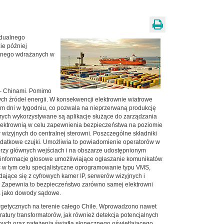
idualnego
ie później
zyjnego wdrażanych w
 – Chinami. Pomimo
ch źródeł energii. W konsekwencji elektrownie wiatrowe
dem dni w tygodniu, co pozwala na nieprzerwaną produkcję
órych wykorzystywane są aplikacje służące do zarządzania
 elektrownią w celu zapewnienia bezpieczeństwa na poziomie
izyjnych do centralnej sterowni. Poszczególne składniki
dodatkowe czujki. Umożliwia to powiadomienie operatorów w
rzy głównych wejściach i na obszarze udostępnionym
 informacje głosowe umożliwiające ogłaszanie komunikatów
c w tym celu specjalistyczne oprogramowanie typu VMS,
ające się z cyfrowych kamer IP, serwerów wizyjnych i
ch. Zapewnia to bezpieczeństwo zarówno samej elektrowni
nia jako dowody sądowe.
nergetycznych na terenie całego Chile. Wprowadzono nawet
atury transformatorów, jak również detekcja potencjalnych
znych oraz natężenia światła słonecznego oświetlającego