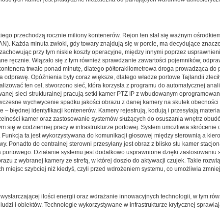
iego przechodzą rocznie miliony kontenerów. Rejon ten stał się ważnym ośrodkiem
). Każda minuta zwłoki, gdy towary znajdują się w porcie, ma decydujące znacz
 zachowując przy tym niskie koszty operacyjne, między innymi poprzez usprawnieni
ne ręcznie. Wiązało się z tym również sprawdzanie zawartości pojemników, odpra
tenera trwało ponad minutę, dlatego półtorakilometrowa droga prowadząca do po
a odprawę. Opóźnienia były coraz większe, dlatego władze portowe Tajlandii zlecił
izować ten cel, stworzono sieć, która korzysta z programu do automatycznej ana
wanej sieci strukturalnej pracują setki kamer PTZ IP z wbudowanym oprogramowani
wczesne wychwycenie spadku jakości obrazu z danej kamery na skutek obecności k
e – błędnej identyfikacji kontenerów. Kamery rejestrują, kodują i przesyłają materi
zczelności kamer oraz zastosowanie systemów służących do osuszania wnętrz obud
ię w codziennej pracy w infrastrukturze portowej. System umożliwia skrócenie c
. Funkcja ta jest wykorzystywana do komunikacji głosowej między sterownią a ki
 Ponadto do centralnej sterowni przesyłany jest obraz z blisko stu kamer stacjona
 portowego. Działanie systemu jest dodatkowo usprawnione dzięki zastosowaniu s
zu z wybranej kamery ze strefą, w której doszło do aktywacji czujek. Takie rozw
 miejsc szybciej niż kiedyś, czyli przed wdrożeniem systemu, co umożliwia zmnie
wystarczającej ilości energii oraz wdrażanie innowacyjnych technologii, w tym ró
dzi i obiektów. Technologie wykorzystywane w infrastrukturze krytycznej sprawiaj