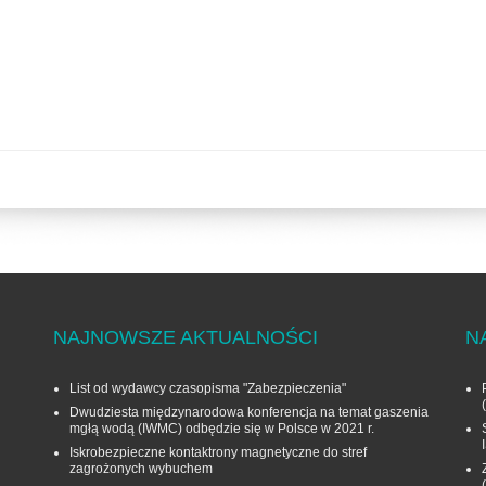
NAJNOWSZE AKTUALNOŚCI
N
List od wydawcy czasopisma "Zabezpieczenia"
Dwudziesta międzynarodowa konferencja na temat gaszenia
mgłą wodą (IWMC) odbędzie się w Polsce w 2021 r.
Iskrobezpieczne kontaktrony magnetyczne do stref
zagrożonych wybuchem