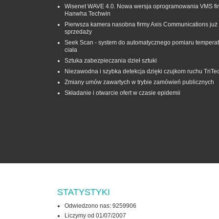
Wisenet WAVE 4.0. Nowa wersja oprogramowania VMS fi
Hanwha Techwin
Pierwsza kamera nasobna firmy Axis Communications już
sprzedaży
Seek Scan - system do automatycznego pomiaru temperat
ciała
Sztuka zabezpieczania dzieł sztuki
Niezawodna i szybka detekcja dzięki czujkom ruchu TriTe
Zmiany umów zawartych w trybie zamówień publicznych
Składanie i otwarcie ofert w czasie epidemii
STATYSTYKI
Odwiedzono nas: 9259906
Liczymy od 01/07/2007