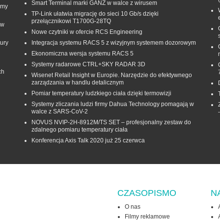
Smart Terminal marki GANZ w walce z wirusem
rmy
TP-Link ułatwia migrację do sieci 10 Gb/s dzięki
przełącznikowi T1700G‑28TQ
 w
Nowe czytniki w ofercie RCS Engineering
ury
Integracja systemu RACS 5 z wizyjnym systemem dozorowym
Ekonomiczna wersja systemu RACS 5
Systemy radarowe CTRL+SKY RADAR 3D
ch
Wisenet Retail Insight w Europie. Narzędzie do efektywnego
zarządzania w handlu detalicznym
Pomiar temperatury ludzkiego ciała dzięki termowizji
Systemy zliczania ludzi firmy Dahua Technology pomagają w
walce z SARS-CoV-2
NOVUS NVIP-2H-8912M/TS SET – profesjonalny zestaw do
zdalnego pomiaru temperatury ciała
Konferencja Axis Talk 2020 już 25 czerwca
CZASOPISMO
N
O nas
Filmy reklamowe