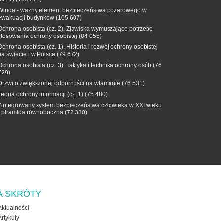
Winda - ważny element bezpieczeństwa pożarowego w
ewakuacji budynków
(105 607)
Ochrona osobista (cz. 2). Zjawiska wymuszające potrzebę
stosowania ochrony osobistej
(84 055)
Ochrona osobista (cz. 1). Historia i rozwój ochrony osobistej
na świecie i w Polsce
(79 672)
Ochrona osobista (cz. 3). Taktyka i technika ochrony osób
(76
729)
Drzwi o zwiększonej odporności na włamanie
(76 531)
Teoria ochrony informacji (cz. 1)
(75 480)
Zintegrowany system bezpieczeństwa człowieka w XXI wieku
- piramida równoboczna
(72 330)
A SKRÓTY
Aktualności
Artykuły