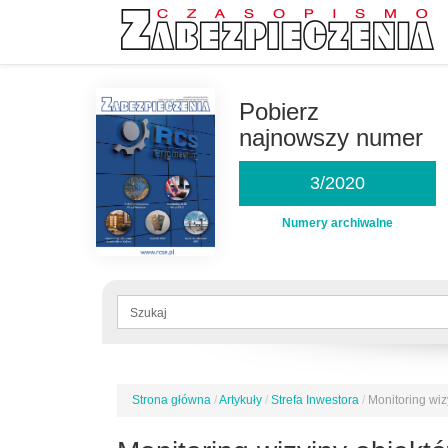
Przejdź
do
Pobierz
treści
najnowszy numer
3/2020
Numery archiwalne
Formularz
wyszukiwania
Szukaj
Strona główna
/
Artykuły
/
Strefa Inwestora
/
Monitoring wiz
Jesteś
tutaj