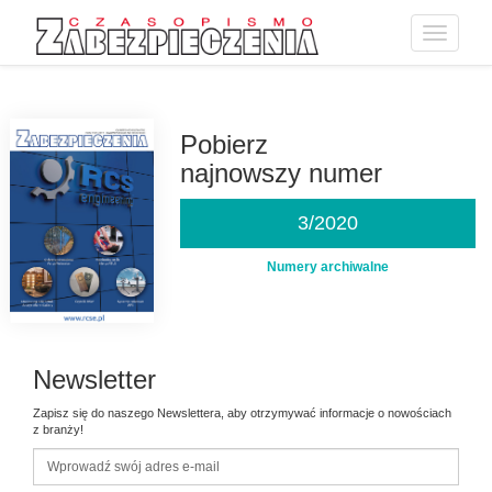
Toggle
navigatio
Przejdź
do
treści
Pobierz
najnowszy numer
3/2020
Numery archiwalne
Newsletter
Zapisz się do naszego Newslettera, aby otrzymywać informacje o nowościach
z branży!