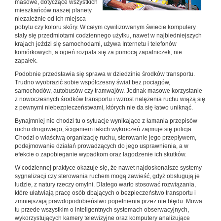
masowe, dotyczące wszystkich
mieszkańców naszej planety
niezależnie od ich miejsca
pobytu czy koloru skóry. W całym cywilizowanym świecie komputery
stały się przedmiotami codziennego użytku, nawet w najbiedniejszych
krajach jeździ się samochodami, używa Internetu i telefonów
komórkowych, a ogień rozpala się za pomocą zapalniczek, nie
zapałek.
Podobnie przedstawia się sprawa w dziedzinie środków transportu.
Trudno wyobrazić sobie współczesny świat bez pociągów,
samochodów, autobusów czy tramwajów. Jednak masowe korzystanie
z nowoczesnych środków transportu i wzrost natężenia ruchu wiążą się
z pewnymi niebezpieczeństwami, których nie da się łatwo uniknąć.
Bynajmniej nie chodzi tu o sytuacje wynikające z łamania przepisów
ruchu drogowego, ściganiem takich wykroczeń zajmuje się policja.
Chodzi o właściwą organizację ruchu, sterowanie jego przepływem,
podejmowanie działań prowadzących do jego usprawnienia, a w
efekcie o zapobieganie wypadkom oraz łagodzenie ich skutków.
W codziennej praktyce okazuje się, że nawet najdoskonalsze systemy
sygnalizacji czy sterowania ruchem mogą zawieść, gdyż obsługują je
ludzie, z natury rzeczy omylni. Dlatego warto stosować rozwiązania,
które ułatwiają pracę osób dbających o bezpieczeństwo transportu i
zmniejszają prawdopodobieństwo popełnienia przez nie błędu. Mowa
tu przede wszystkim o inteligentnych systemach obserwacyjnych,
wykorzystujących kamery telewizyjne oraz komputery analizujące