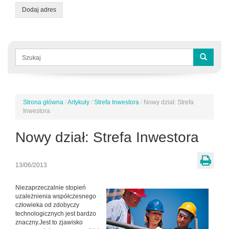
Dodaj adres
Formularz
wyszukiwania
Szukaj
Strona główna
/
Artykuły
/
Strefa Inwestora
/
Nowy dział: Strefa
Jesteś
Inwestora
tutaj
Nowy dział: Strefa Inwestora
13/06/2013
Niezaprzeczalnie stopień
uzależnienia współczesnego
człowieka od zdobyczy
technologicznych jest bardzo
znaczny.Jest to zjawisko