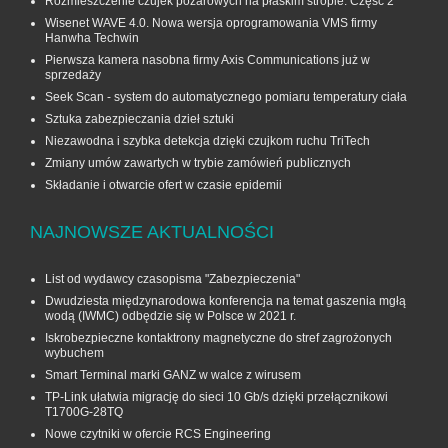
Rozmieszczenie czujek pożarowych na płaskim stropie. Część 2
Wisenet WAVE 4.0. Nowa wersja oprogramowania VMS firmy
Hanwha Techwin
Pierwsza kamera nasobna firmy Axis Communications już w
sprzedaży
Seek Scan - system do automatycznego pomiaru temperatury ciała
Sztuka zabezpieczania dzieł sztuki
Niezawodna i szybka detekcja dzięki czujkom ruchu TriTech
Zmiany umów zawartych w trybie zamówień publicznych
Składanie i otwarcie ofert w czasie epidemii
NAJNOWSZE AKTUALNOŚCI
List od wydawcy czasopisma "Zabezpieczenia"
Dwudziesta międzynarodowa konferencja na temat gaszenia mgłą
wodą (IWMC) odbędzie się w Polsce w 2021 r.
Iskrobezpieczne kontaktrony magnetyczne do stref zagrożonych
wybuchem
Smart Terminal marki GANZ w walce z wirusem
TP-Link ułatwia migrację do sieci 10 Gb/s dzięki przełącznikowi
T1700G‑28TQ
Nowe czytniki w ofercie RCS Engineering