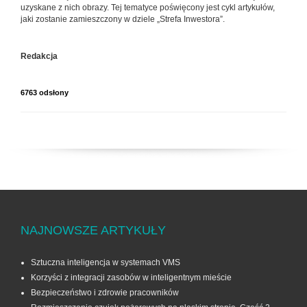
uzyskane z nich obrazy. Tej tematyce poświęcony jest cykl artykułów,
jaki zostanie zamieszczony w dziele „Strefa Inwestora”.
Redakcja
6763 odsłony
NAJNOWSZE ARTYKUŁY
Sztuczna inteligencja w systemach VMS
Korzyści z integracji zasobów w inteligentnym mieście
Bezpieczeństwo i zdrowie pracowników