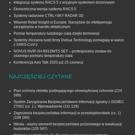
Integracja systemu RACS 5 z wizyjnym systemem dozorowym
Ekonomiczna wersja systemu RACS 5
Systemy radarowe CTRL+SKY RADAR 3D
Wisenet Retail Insight w Europie. Narzędzie do efektywnego
zarządzania w handlu detalicznym
Pomiar temperatury ludzkiego ciała dzięki termowizji
Systemy zliczania ludzi firmy Dahua Technology pomagają w walce
z SARS-CoV-2
NOVUS NVIP-2H-8912M/TS SET – profesjonalny zestaw do
zdalnego pomiaru temperatury ciała
Konferencja Axis Talk 2020 już 25 czerwca
NAJCZĘŚCIEJ CZYTANE
Plan ochrony obiektu podlegającego obowiązkowej ochronie
(224
589)
System Zarządzania Bezpieczeństwem Informacji zgodny z ISO/IEC
27001 (cz. 1.). Wprowadzenie
(111 129)
Zagrożenia bezpieczeństwa informacji w przedsiębiorstwie (cz. 1)
(109 260)
Winda - ważny element bezpieczeństwa pożarowego w ewakuacji
budynków
(105 597)