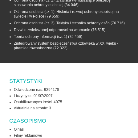
Ochrona osobista (cz. 2). Zjawiska wymuszające potrzebę
stosowania ochrony osobistej
(84 046)
Ochrona osobista (cz. 1). Historia i rozwój ochrony osobistej na
świecie i w Polsce
(79 659)
Ochrona osobista (cz. 3). Taktyka i technika ochrony osób
(76 716)
Drzwi o zwiększonej odporności na włamanie
(76 515)
Teoria ochrony informacji (cz. 1)
(75 456)
Zintegrowany system bezpieczeństwa człowieka w XXI wieku -
piramida równoboczna
(72 322)
STATYSTYKI
Odwiedzono nas: 9294178
Liczymy od 01/07/2007
Opublikowanych treści: 4075
Aktualnie na stronie:
3
CZASOPISMO
O nas
Filmy reklamowe