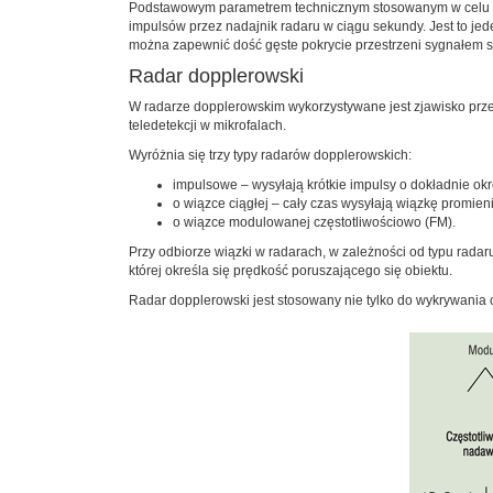
Podstawowym parametrem technicznym stosowanym w celu por
impulsów przez nadajnik radaru w ciągu sekundy. Jest to je
można zapewnić dość gęste pokrycie przestrzeni sygnałem so
Radar dopplerowski
W radarze dopplerowskim wykorzystywane jest zjawisko prze
teledetekcji w mikrofalach.
Wyróżnia się trzy typy radarów dopplerowskich:
impulsowe – wysyłają krótkie impulsy o dokładnie okre
o wiązce ciągłej – cały czas wysyłają wiązkę promieni
o wiązce modulowanej częstotliwościowo (FM).
Przy odbiorze wiązki w radarach, w zależności od typu radar
której określa się prędkość poruszającego się obiektu.
Radar dopplerowski jest stosowany nie tylko do wykrywania ob