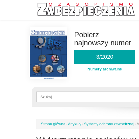
Przejdź
do
Pobierz
treści
najnowszy numer
3/2020
Numery archiwalne
Formularz
wyszukiwania
Szukaj
Strona główna
/
Artykuły
/
Systemy ochrony zewnętrznej
/
W
Jesteś
tutaj