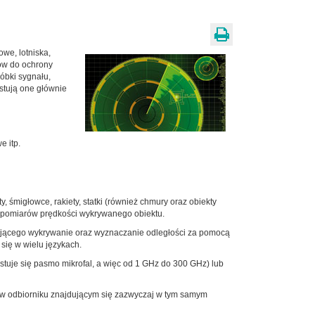
owe, lotniska,
ków do ochrony
óbki sygnału,
stują one głównie
e itp.
 śmigłowce, rakiety, statki (również chmury oraz obiekty
do pomiarów prędkości wykrywanego obiektu.
czającego wykrywanie oraz wyznaczanie odległości za pomocą
 się w wielu językach.
stuje się pasmo mikrofal, a więc od 1 GHz do 300 GHz) lub
y w odbiorniku znajdującym się zazwyczaj w tym samym