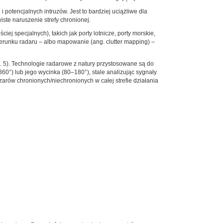
potencjalnych intruzów. Jest to bardziej uciążliwe dla
ste naruszenie strefy chronionej.
 specjalnych), takich jak porty lotnicze, porty morskie,
ierunku radaru – albo mapowanie (ang. clutter mapping) –
. 5). Technologie radarowe z natury przystosowane są do
60°) lub jego wycinka (80–180°), stale analizując sygnały
zarów chronionych/niechronionych w całej strefie działania