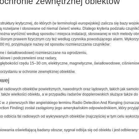
ochronie zewnętrznej obiektów
truktury krytycznej, do których (w terminologii europejskiej) zalicza się bazy wojsk
są rozwijane i stosowane od niemal ćwierć wieku. Dlatego kryteria podziału czujni
można wyróżnić według sposobu i miejsca instalacji, stosowanej w nich metody obr
kreślonym prawem fizycznym czy też według czynnika powodującego alarm. Wykorzy
300 m), przyjmujące nazwy od sposobu rozmieszczania czujników:
czne i światłowodowe) rozmieszczane na ogrodzeniu,
falowe i podczerwieni oraz radary,
głębokości rzędu 15–30 cm, elektryczne, magnetyczne, światłowodowe, ciśnieniow
ykorzystaniu w ochronie zewnętrznej obiektów.
owej
l radiowych obiektów powietrznych, nawodnych oraz lądowych, takich jak samoloty,
 a także wielkości obiektu, a w przypadku radarów dopplerowskich służące także 
XX w. z pierwszych liter angielskiego terminu Radio Detection And Ranging (ozna
ection Finding) został zastąpiony jego amerykańskim odpowiednikiem, który przyjął
o odbicia fal radiowych od wykrywanych obiektów (najczęściej w tym celu wykorzy
owania oświetlającą badany obszar, sygnał odbija się od obiektu i jest odbieran