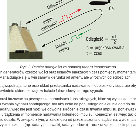
Rys. 2. Pomiar odległości za pomocą radaru impulsowego
ch generatorów częstotliwości oraz układów mierzących czas pomiędzy momentami
ty znajdujące się w tym samym kierunku od anteny, ale w różnych odległościach.
ją wspólną antenę oraz układ przełącznika nadawanie – odbiór, który separuje ob
powiednio ukierunkowuje w trakcie falowodowym drogę sygnału.
usi bazować na pewnych kompromisach konstrukcyjnych, które są wymuszone prze
zas trwania sygnału sondującego, tak aby echo od pobliskiego obiektu nie dotarło
adaru, więc nie jest możliwe dowolne skrócenie czasu trwania impulsu, ponieważ w 
o urządzenia w momencie nadawania kolejnego impulsu. Konieczny jest więc taki
e doszło. W związku z tym, w zależności od przeznaczenia urządzenia, wyróżnia się
zym otoczeniu (np. radary pola walki, radary portowe) – oraz urządzenia z impulsa