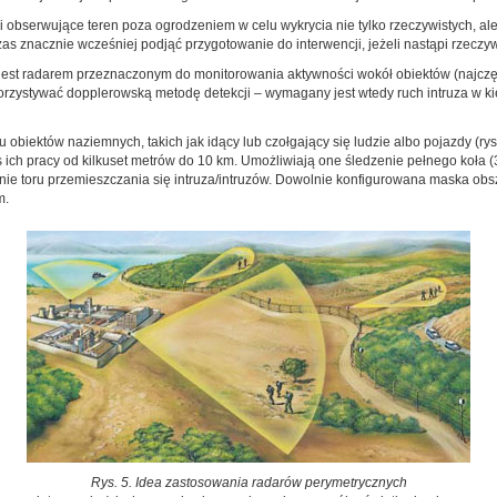
bserwujące teren poza ogrodzeniem w celu wykrycia nie tylko rzeczywistych, ale i 
as znacznie wcześniej podjąć przygotowanie do interwencji, jeżeli nastąpi rzeczywi
st radarem przeznaczonym do monitorowania aktywności wokół obiektów (najczęściej
ykorzystywać dopplerowską metodę detekcji – wymagany jest wtedy ruch intruza w k
biektów naziemnych, takich jak idący lub czołgający się ludzie albo pojazdy (rys
ich pracy od kilkuset metrów do 10 km. Umożliwiają one śledzenie pełnego koła (3
enie toru przemieszczania się intruza/intruzów. Dowolnie konfigurowana maska obs
m.
Rys. 5. Idea zastosowania radarów perymetrycznych