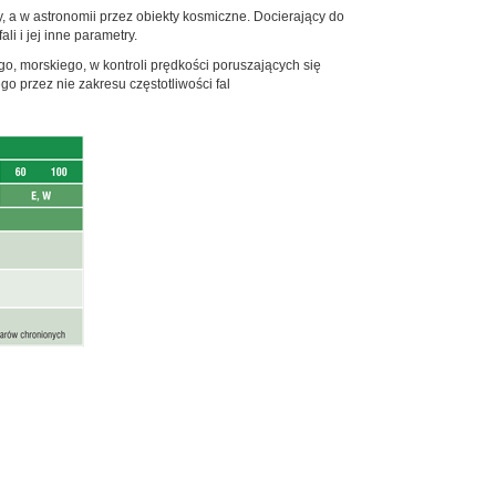
 a w astronomii przez obiekty kosmiczne. Docierający do
i i jej inne parametry.
o, morskiego, w kontroli prędkości poruszających się
 przez nie zakresu częstotliwości fal