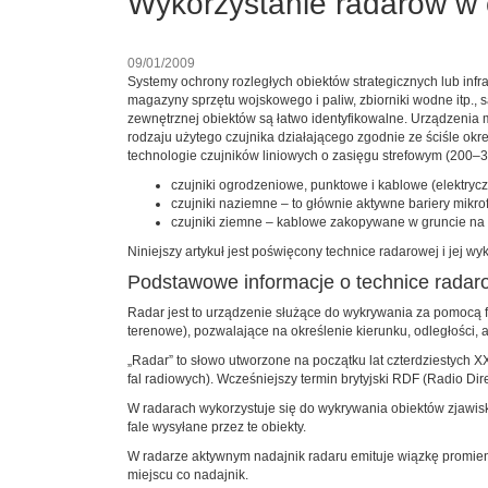
Wykorzystanie radarów w 
09/01/2009
Systemy ochrony rozległych obiektów strategicznych lub infras
magazyny sprzętu wojskowego i paliw, zbiorniki wodne itp., 
zewnętrznej obiektów są łatwo identyfikowalne. Urządzenia 
rodzaju użytego czujnika działającego zgodnie ze ściśle o
technologie czujników liniowych o zasięgu strefowym (200–
czujniki ogrodzeniowe, punktowe i kablowe (elektry
czujniki naziemne – to głównie aktywne bariery mikro
czujniki ziemne – kablowe zakopywane w gruncie na 
Niniejszy artykuł jest poświęcony technice radarowej i jej w
Podstawowe informacje o technice radar
Radar jest to urządzenie służące do wykrywania za pomocą fa
terenowe), pozwalające na określenie kierunku, odległości,
„Radar” to słowo utworzone na początku lat czterdziestych 
fal radiowych). Wcześniejszy termin brytyjski RDF (Radio Dir
W radarach wykorzystuje się do wykrywania obiektów zjawisk
fale wysyłane przez te obiekty.
W radarze aktywnym nadajnik radaru emituje wiązkę promieni
miejscu co nadajnik.