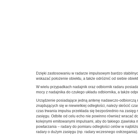
Dzięki zastosowaniu w radarze impulsowym bardzo stabilny
wskazać położenie obiektu, a także odróżnić od siebie obiek
W wielu przypadkach nadajnik oraz odbiornik radaru posiada
mocy z nadajnika do czułego układu odbiornika, a także od
Urządzenie posiadające jedną antenę nadawczo-odbiorczą m
znajdujących się w niewielkiej odległości, należy skrócić c
czas trwania impulsu przekłada się bezpośrednio na zasięg r
zasięgu. Odbite od celu echo nie powinno również wracać d
kolejnymi emitowanymi impulsami, aby do takiego zjawiska ni
powtarzania – radary do pomiaru odległości celów w najbliżs
radary o dużym zasięgu (np. radary wczesnego ostrzegania).