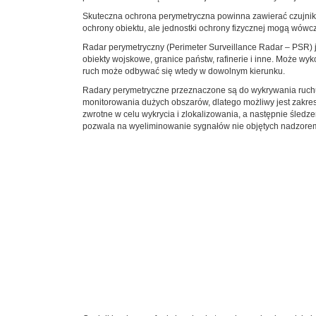
Skuteczna ochrona perymetryczna powinna zawierać czujniki o
ochrony obiektu, ale jednostki ochrony fizycznej mogą wówcz
Radar perymetryczny (Perimeter Surveillance Radar – PSR) je
obiekty wojskowe, granice państw, rafinerie i inne. Może w
ruch może odbywać się wtedy w dowolnym kierunku.
Radary perymetryczne przeznaczone są do wykrywania ruchu o
monitorowania dużych obszarów, dlatego możliwy jest zakres 
zwrotne w celu wykrycia i zlokalizowania, a następnie śledz
pozwala na wyeliminowanie sygnałów nie objętych nadzore