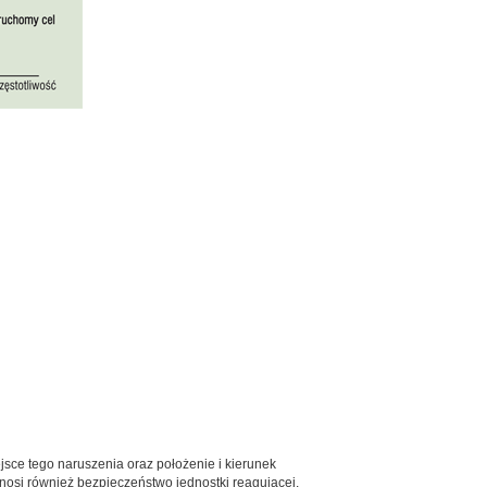
sce tego naruszenia oraz położenie i kierunek
dnosi również bezpieczeństwo jednostki reagującej.