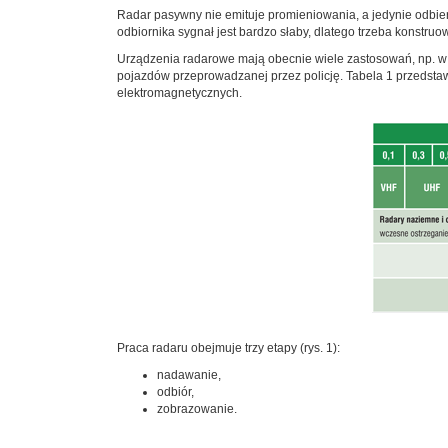
Radar pasywny nie emituje promieniowania, a jedynie odbier
odbiornika sygnał jest bardzo słaby, dlatego trzeba konstruow
Urządzenia radarowe mają obecnie wiele zastosowań, np. w w
pojazdów przeprowadzanej przez policję. Tabela 1 przedsta
elektromagnetycznych.
Praca radaru obejmuje trzy etapy (rys. 1):
nadawanie,
odbiór,
zobrazowanie.