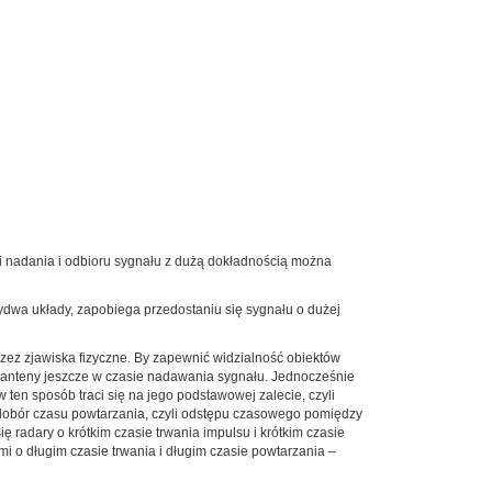
 nadania i odbioru sygnału z dużą dokładnością można
ydwa układy, zapobiega przedostaniu się sygnału o dużej
z zjawiska fizyczne. By zapewnić widzialność obiektów
 do anteny jeszcze w czasie nadawania sygnału. Jednocześnie
ten sposób traci się na jego podstawowej zalecie, czyli
 dobór czasu powtarzania, czyli odstępu czasowego pomiędzy
 radary o krótkim czasie trwania impulsu i krótkim czasie
mi o długim czasie trwania i długim czasie powtarzania –