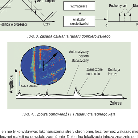
Rys. 3. Zasada działania radaru dopplerowskiego
Rys. 4. Typowa odpowiedź FFT radaru dla jednego kąta
nie tylko wykrywać fakt naruszenia strefy chronionej, lecz również wskazać miej
kutecznej reakcji na powstałe zagrożenie. Dokładna lokalizacja intruza znacznie po