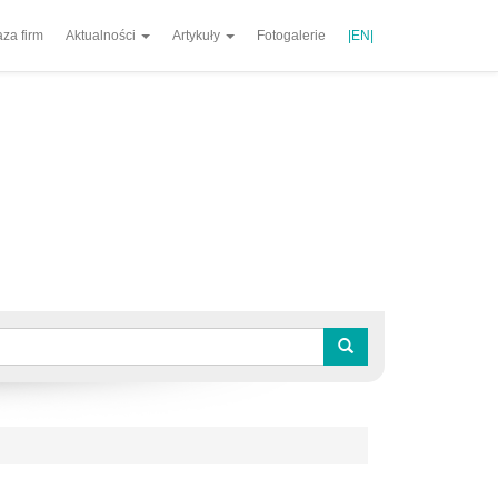
za firm
Aktualności
Artykuły
Fotogalerie
|EN|