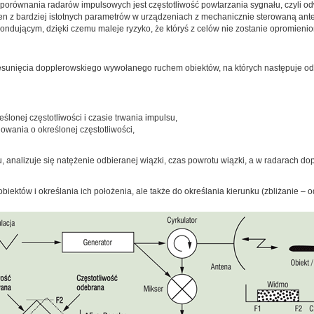
ównania radarów impulsowych jest częstotliwość powtarzania sygnału, czyli odw
den z bardziej istotnych parametrów w urządzeniach z mechanicznie sterowaną ant
ndującym, dzięki czemu maleje ryzyko, że któryś z celów nie zostanie opromieni
sunięcia dopplerowskiego wywołanego ruchem obiektów, na których następuje odb
ślonej częstotliwości i czasie trwania impulsu,
owania o określonej częstotliwości,
u, analizuje się natężenie odbieranej wiązki, czas powrotu wiązki, a w radarach d
iektów i określania ich położenia, ale także do określania kierunku (zbliżanie – o