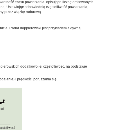
rotność czasu powtarzania, opisująca liczbę emitowanych
eną. Ustawiając odpowiednią częstotliwość powtarzania,
ony przez wiązkę radarową.
icie. Radar dopplerowski jest przykładem aktywnej
opplerowskich dodatkowo jej częstotliwość, na podstawie
ddalanie) i prędkości poruszania się.