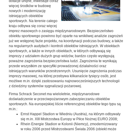
dotacje unijne, inwestuje coraz
więcej środków w budowę
nowych i modernizację
istniejących obiektów
sportowych. Na terenie całego
kraju odbywa się coraz więcej
imprez masowych o zasięgu międzynarodowym. Bezpieczeństwo
obiektu sportowego powinno być oparte na wnikliwej analizie zagrożeń
już we wstępnej fazie projektu, na koordynacji podczas budowy, a także
na regularnych audytach i kontroli obiektów istniejących. W obiektach
sportowych, a także w innych obiektach, w których odbywają się
imprezy z udziałem dużych grup widzów, bardzo często występują
poważne zagrożenia bezpieczeństwa ludzi. Zagrożenia te wynikają
przede wszystkim ze specyfiki prowadzonej działalności oraz
istniejących warunków przestrzennych. Usunięcie zagrożenia podczas
imprezy masowej, na której przebywa kilkanaście tysięcy osób, jest
możliwe m.in. dzięki zastosowaniu najnowocześniejszych technologii
z dziedziny systemów sygnalizacji pożarowej.
Firma Schrack Seconet ma wieloletnie, międzynarodowe
doświadczenie w przeciwpożarowym zabezpieczaniu obiektów
sportowych. Na europejskiej liście referencyjnej obiektów tego typu są
m.in.:
Ernst Happel Stadion w Wiedniu (Austria), na którym odbywały
się m.in. XIII Mistrzostwa Europy w Piłce Nożnej EURO 2008;
Rhein Energie Stadion w Kolonii (Niemcy), zmodernizowany
w roku 2006 przed Mistrzostwami Świata 2006 (obiekt może