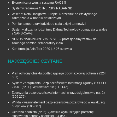
Ekonomiczna wersja systemu RACS 5
Systemy radarowe CTRL+SKY RADAR 3D
Wisenet Retail Insight w Europie. Narzędzie do efektywnego
zarządzania w handlu detalicznym
Pomiar temperatury ludzkiego ciała dzięki termowizji
Systemy zliczania ludzi firmy Dahua Technology pomagają w walce
z SARS-CoV-2
NOVUS NVIP-2H-8912M/TS SET – profesjonalny zestaw do
zdalnego pomiaru temperatury ciała
Konferencja Axis Talk 2020 już 25 czerwca
NAJCZĘŚCIEJ CZYTANE
Plan ochrony obiektu podlegającego obowiązkowej ochronie
(224
607)
System Zarządzania Bezpieczeństwem Informacji zgodny z ISO/IEC
27001 (cz. 1.). Wprowadzenie
(111 142)
Zagrożenia bezpieczeństwa informacji w przedsiębiorstwie (cz. 1)
(109 272)
Winda - ważny element bezpieczeństwa pożarowego w ewakuacji
budynków
(105 607)
Ochrona osobista (cz. 2). Zjawiska wymuszające potrzebę
stosowania ochrony osobistej
(84 056)