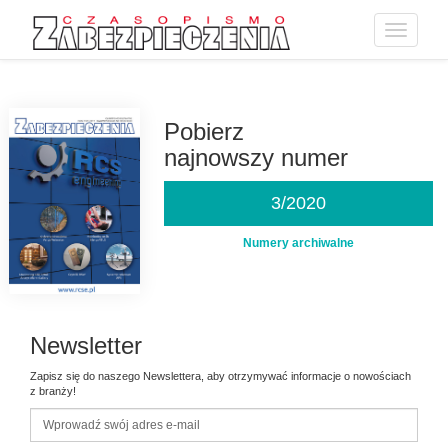
Toggle
navigatio
Przejdź
do
treści
Pobierz
najnowszy numer
3/2020
Numery archiwalne
Newsletter
Zapisz się do naszego Newslettera, aby otrzymywać informacje o nowościach
z branży!