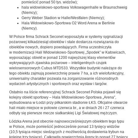
pomieścić ponad 50 tys. widzów);
hala widowiskowo-sportowa Volkswagenhalle w Braunschweig
(Niemcy);
Gerry Weber Stadion w Halle/Westfalen (Niemcy);
Hala Widowiskowo-Sportowa O2 Word Arena w Berlinie
(Niemcy).
W Polsce firma Schrack Seconet wyposażyła w systemy sygnalizacji
pożarowej kilkadziesiąt obiektów i stale dostarcza rozwiązania do
obiektów nowych, dopiero powstających. Firma uczestniczyła
w modernizacji Hali Widowiskowo-Sportowej „Spodek” w Katowicach,
wyposażając obiekt w ponad 1200 najwyższej klasy elementów
wykrywających zjawiska pożarowe – inteligentnych czujek
wielosensorowych Cubus MTD533. Wszystkie budynki należące do
tego obiektu zajmują powierzchnię prawie 7 ha, a ich wielofunkcyjny,
uniwersalny charakter pozwala na zorganizowanie różnorodnych
wydarzeń artystycznych i sportowych oraz wystaw i targów.
Ostatnio na liście referencyjnej Schrack Seconet Polska pojawił się
kolejny obiekt sportowy – Hala Widowiskowo-Sportowa „Arena”,
wybudowana w Łodzi przy piłkarskim stadionie ŁKS. Oficjalne otwarcie
hali miało miejsce w połowie czerwca br., a w dniach 26 i 27 czerwca
odbyły się pierwsze mecze siatkarskiej Ligi Światowej mężczyzn.
Łódzka Arena jest obecnie najnowocześniejszym obiektem tego typu
w Polsce, może pomieścić jednocześnie ponad 13 ­tysięcy widzów
(10,5 tysiąca miejsc siedzących z możliwością dostawienia trybun na
kolejne trzy tysiące). Całkowita powierzchnia Areny to ponad 27 tysięcy