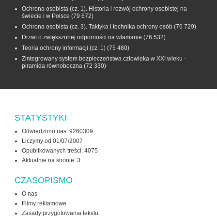
Ochrona osobista (cz. 1). Historia i rozwój ochrony osobistej na
świecie i w Polsce
(79 672)
Ochrona osobista (cz. 3). Taktyka i technika ochrony osób
(76 729)
Drzwi o zwiększonej odporności na włamanie
(76 532)
Teoria ochrony informacji (cz. 1)
(75 480)
Zintegrowany system bezpieczeństwa człowieka w XXI wieku -
piramida równoboczna
(72 330)
STATYSTYKI
Odwiedzono nas: 9260309
Liczymy od 01/07/2007
Opublikowanych treści: 4075
Aktualnie na stronie:
3
CZASOPISMO
O nas
Filmy reklamowe
Zasady przygotowania tekstu