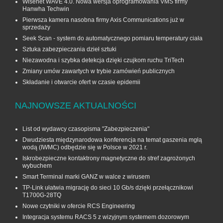
Wisenet WAVE 4.0. Nowa wersja oprogramowania VMS firmy
Hanwha Techwin
Pierwsza kamera nasobna firmy Axis Communications już w
sprzedaży
Seek Scan - system do automatycznego pomiaru temperatury ciała
Sztuka zabezpieczania dzieł sztuki
Niezawodna i szybka detekcja dzięki czujkom ruchu TriTech
Zmiany umów zawartych w trybie zamówień publicznych
Składanie i otwarcie ofert w czasie epidemii
NAJNOWSZE AKTUALNOŚCI
List od wydawcy czasopisma "Zabezpieczenia"
Dwudziesta międzynarodowa konferencja na temat gaszenia mgłą
wodą (IWMC) odbędzie się w Polsce w 2021 r.
Iskrobezpieczne kontaktrony magnetyczne do stref zagrożonych
wybuchem
Smart Terminal marki GANZ w walce z wirusem
TP-Link ułatwia migrację do sieci 10 Gb/s dzięki przełącznikowi
T1700G‑28TQ
Nowe czytniki w ofercie RCS Engineering
Integracja systemu RACS 5 z wizyjnym systemem dozorowym