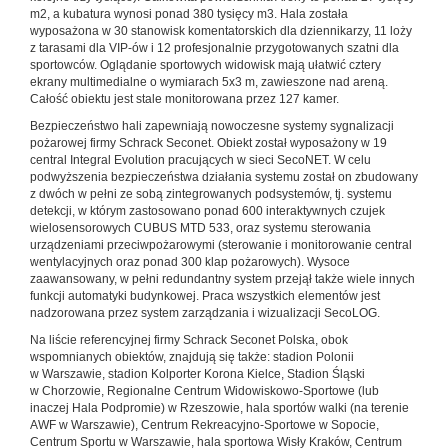
m2, a kubatura wynosi ponad 380 tysięcy m3. Hala została
wyposażona w 30 stanowisk komentatorskich dla dziennikarzy, 11 loży
z tarasami dla ­VIP-ów i 12 profesjonalnie przygotowanych szatni dla
sportowców. Oglądanie sportowych widowisk mają ułatwić cztery
ekrany multimedialne o wymiarach 5x3 m, zawieszone nad areną.
Całość obiektu jest stale monitorowana przez 127 kamer.
Bezpieczeństwo hali zapewniają nowoczesne systemy sygnalizacji
pożarowej firmy Schrack Seconet. Obiekt został wyposażony w 19
central Integral Evolution pracujących w sieci SecoNET. W celu
podwyższenia bezpieczeństwa działania systemu został on zbudowany
z dwóch w pełni ze sobą zintegrowanych podsystemów, tj. systemu
detekcji, w którym zastosowano ponad 600 interaktywnych czujek
wielosensorowych CUBUS MTD 533, oraz systemu sterowania
urządzeniami przeciwpożarowymi (sterowanie i monitorowanie central
wentylacyjnych oraz ponad 300 klap pożarowych). Wysoce
zaawansowany, w pełni redundantny system przejął także wiele innych
funkcji automatyki budynkowej. Praca wszystkich elementów jest
nadzorowana przez system zarządzania i wizualizacji SecoLOG.
Na liście referencyjnej firmy Schrack Seconet Polska, obok
wspomnianych obiektów, znajdują się także: stadion Polonii
w Warszawie, stadion Kolporter Korona Kielce, Stadion Śląski
w Chorzowie, Regionalne Centrum Widowiskowo-Sportowe (lub
inaczej Hala Podpromie) w Rzeszowie, hala sportów walki (na terenie
AWF w Warszawie), Centrum Rekreacyjno-Sportowe w Sopocie,
Centrum Sportu w Warszawie, hala sportowa Wisły Kraków, Centrum