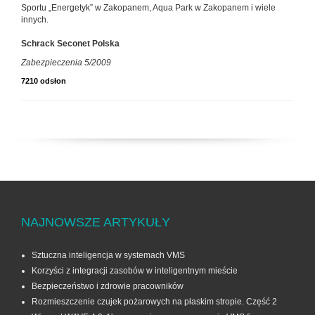
Sportu „Energetyk” w Zakopanem, Aqua Park w Zakopanem i wiele
innych.
Schrack Seconet Polska
Zabezpieczenia 5/2009
7210 odsłon
NAJNOWSZE ARTYKUŁY
Sztuczna inteligencja w systemach VMS
Korzyści z integracji zasobów w inteligentnym mieście
Bezpieczeństwo i zdrowie pracowników
Rozmieszczenie czujek pożarowych na płaskim stropie. Część 2