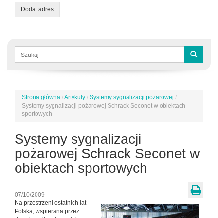
Dodaj adres
Formularz
wyszukiwania
Szukaj
Strona główna
/
Artykuły
/
Systemy sygnalizacji pożarowej
/
Jesteś
Systemy sygnalizacji pożarowej Schrack Seconet w obiektach
tutaj
sportowych
Systemy sygnalizacji
pożarowej Schrack Seconet w
obiektach sportowych
07/10/2009
Na przestrzeni ostatnich lat
Polska, wspierana przez