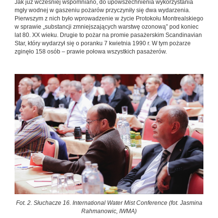
Jak już wcześniej wspomniano, do upowszechnienia wykorzystania
mgły wodnej w gaszeniu pożarów przyczyniły się dwa wydarzenia.
Pierwszym z nich było wprowadzenie w życie Protokołu Montrealskiego
w sprawie „substancji zmniejszających warstwę ozonową” pod koniec
lat 80. XX wieku. Drugie to pożar na promie pasażerskim Scandinavian
Star, który wydarzył się o poranku 7 kwietnia 1990 r. W tym pożarze
zginęło 158 osób – prawie połowa wszystkich pasażerów.
Fot. 2. Słuchacze 16. International Water Mist Conference (fot. Jasmina
Rahmanowic, IWMA)