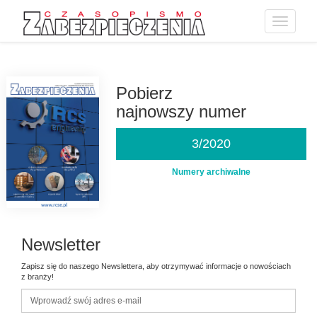
Toggle
navigatio
Przejdź
do
treści
Pobierz
najnowszy numer
3/2020
Numery archiwalne
Newsletter
Zapisz się do naszego Newslettera, aby otrzymywać informacje o nowościach
z branży!