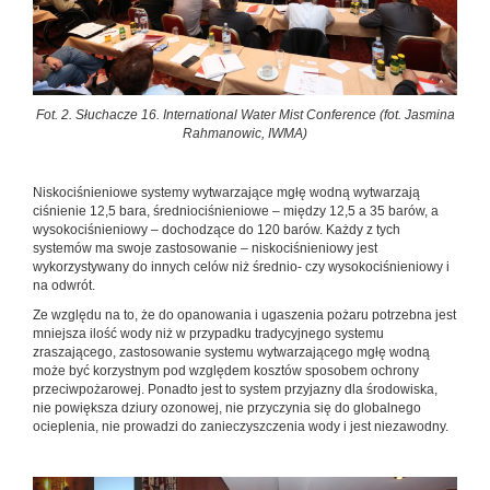
Fot. 2. Słuchacze 16. International Water Mist Conference (fot. Jasmina
Rahmanowic, IWMA)
Niskociśnieniowe systemy wytwarzające mgłę wodną wytwarzają
ciśnienie 12,5 bara, średniociśnieniowe – między 12,5 a 35 barów, a
wysokociśnieniowy – dochodzące do 120 barów. Każdy z tych
systemów ma swoje zastosowanie – niskociśnieniowy jest
wykorzystywany do innych celów niż średnio- czy wysokociśnieniowy i
na odwrót.
Ze względu na to, że do opanowania i ugaszenia pożaru potrzebna jest
mniejsza ilość wody niż w przypadku tradycyjnego systemu
zraszającego, zastosowanie systemu wytwarzającego mgłę wodną
może być korzystnym pod względem kosztów sposobem ochrony
przeciwpożarowej. Ponadto jest to system przyjazny dla środowiska,
nie powiększa dziury ozonowej, nie przyczynia się do globalnego
ocieplenia, nie prowadzi do zanieczyszczenia wody i jest niezawodny.