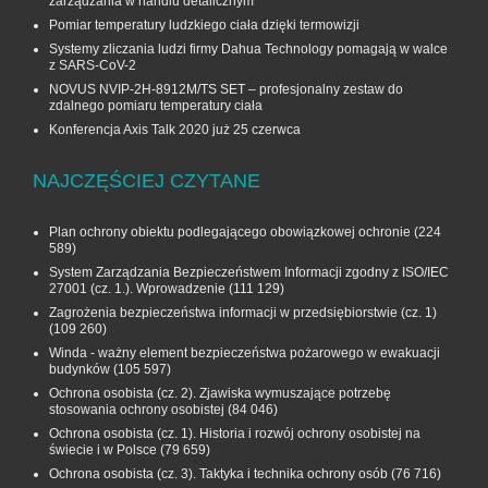
zarządzania w handlu detalicznym
Pomiar temperatury ludzkiego ciała dzięki termowizji
Systemy zliczania ludzi firmy Dahua Technology pomagają w walce
z SARS-CoV-2
NOVUS NVIP-2H-8912M/TS SET – profesjonalny zestaw do
zdalnego pomiaru temperatury ciała
Konferencja Axis Talk 2020 już 25 czerwca
NAJCZĘŚCIEJ CZYTANE
Plan ochrony obiektu podlegającego obowiązkowej ochronie
(224
589)
System Zarządzania Bezpieczeństwem Informacji zgodny z ISO/IEC
27001 (cz. 1.). Wprowadzenie
(111 129)
Zagrożenia bezpieczeństwa informacji w przedsiębiorstwie (cz. 1)
(109 260)
Winda - ważny element bezpieczeństwa pożarowego w ewakuacji
budynków
(105 597)
Ochrona osobista (cz. 2). Zjawiska wymuszające potrzebę
stosowania ochrony osobistej
(84 046)
Ochrona osobista (cz. 1). Historia i rozwój ochrony osobistej na
świecie i w Polsce
(79 659)
Ochrona osobista (cz. 3). Taktyka i technika ochrony osób
(76 716)