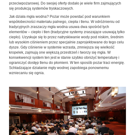
przeciwpożarowej. Do swojej oferty dodało je wiele firm zajmujących
się produkcją systemów tryskaczowych.
Jak działa mgła wodna? Pożar może powstać pod warunkiem
współobecności materiału palnego, ciepła i tlenu. W odróżnieniu od
tradycyjnych zraszaczy mgła wodna usuwa dwa spośród tych
elementów – ciepło i tlen (tradycyjne systemy zraszające usuwają tylko
ciepło). Uzyskuje się to przez natryskiwanie wody pod niskim, średnim
lub wysokim ciśnieniem przez specjalnie zaprojektowane do tego celu
dysze. Gdy ciśnienie w systemie wzrasta, zmniejsza się wielkość
kropelek, zajmują one większą przestrzeń i tworzy się mgła. W
konsekwencji system ten jest w stanie szybko obniżyć temperaturę i
ograniczyć dostęp tlenu do płomieni. W ten sposób pożar traci energię.
Schładzające działanie mgły wodnej zapobiega ponownemu
wzniecaniu się ognia.