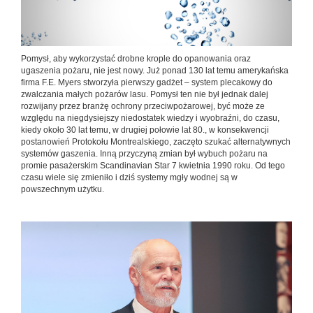
Pomysł, aby wykorzystać drobne krople do opanowania oraz
ugaszenia pożaru, nie jest nowy. Już ponad 130 lat temu amerykańska
firma F.E. Myers stworzyła pierwszy gadżet – system plecakowy do
zwalczania małych pożarów lasu. Pomysł ten nie był jednak dalej
rozwijany przez branżę ochrony przeciwpożarowej, być może ze
względu na niegdysiejszy niedostatek wiedzy i wyobraźni, do czasu,
kiedy około 30 lat temu, w drugiej połowie lat 80., w konsekwencji
postanowień Protokołu Montrealskiego, zaczęto szukać alternatywnych
systemów gaszenia. Inną przyczyną zmian był wybuch pożaru na
promie pasażerskim Scandinavian Star 7 kwietnia 1990 roku. Od tego
czasu wiele się zmieniło i dziś systemy mgły wodnej są w
powszechnym użytku.