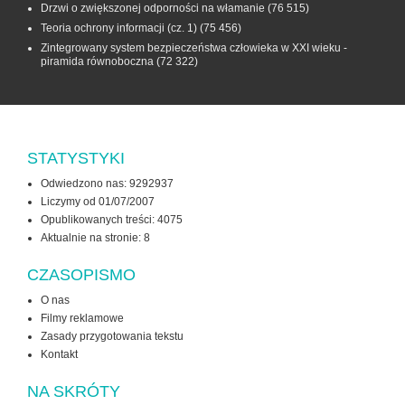
Drzwi o zwiększonej odporności na włamanie
(76 515)
Teoria ochrony informacji (cz. 1)
(75 456)
Zintegrowany system bezpieczeństwa człowieka w XXI wieku -
piramida równoboczna
(72 322)
STATYSTYKI
Odwiedzono nas: 9292937
Liczymy od 01/07/2007
Opublikowanych treści: 4075
Aktualnie na stronie:
8
CZASOPISMO
O nas
Filmy reklamowe
Zasady przygotowania tekstu
Kontakt
NA SKRÓTY