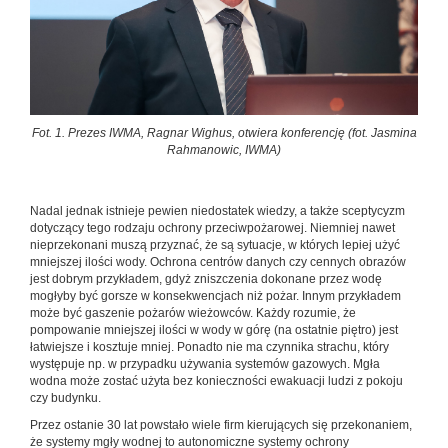
Fot. 1. Prezes IWMA, Ragnar Wighus, otwiera konferencję (fot. Jasmina
Rahmanowic, IWMA)
Nadal jednak istnieje pewien niedostatek wiedzy, a także sceptycyzm
dotyczący tego rodzaju ochrony przeciwpożarowej. Niemniej nawet
nieprzekonani muszą przyznać, że są sytuacje, w których lepiej użyć
mniejszej ilości wody. Ochrona centrów danych czy cennych obrazów
jest dobrym przykładem, gdyż zniszczenia dokonane przez wodę
mogłyby być gorsze w konsekwencjach niż pożar. Innym przykładem
może być gaszenie pożarów wieżowców. Każdy rozumie, że
pompowanie mniejszej ilości w wody w górę (na ostatnie piętro) jest
łatwiejsze i kosztuje mniej. Ponadto nie ma czynnika strachu, który
występuje np. w przypadku używania systemów gazowych. Mgła
wodna może zostać użyta bez konieczności ewakuacji ludzi z pokoju
czy budynku.
Przez ostanie 30 lat powstało wiele firm kierujących się przekonaniem,
że systemy mgły wodnej to autonomiczne systemy ochrony