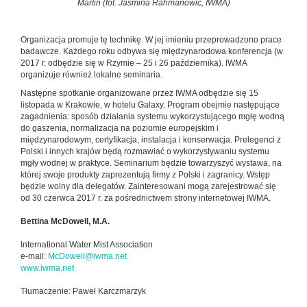
Martin (fot. Jasmina Rahmanowic, IWMA)
Organizacja promuje tę technikę. W jej imieniu przeprowadzono prace
badawcze. Każdego roku odbywa się międzynarodowa konferencja (w
2017 r. odbędzie się w Rzymie – 25 i 26 października). IWMA
organizuje również lokalne seminaria.
Następne spotkanie organizowane przez IWMA odbędzie się 15
listopada w Krakowie, w hotelu Galaxy. Program obejmie następujące
zagadnienia: sposób działania systemu wykorzystującego mgłę wodną
do gaszenia, normalizacja na poziomie europejskim i
międzynarodowym, certyfikacja, instalacja i konserwacja. Prelegenci z
Polski i innych krajów będą rozmawiać o wykorzystywaniu systemu
mgły wodnej w praktyce. Seminarium będzie towarzyszyć wystawa, na
której swoje produkty zaprezentują firmy z Polski i zagranicy. Wstęp
będzie wolny dla delegatów. Zainteresowani mogą zarejestrować się
od 30 czerwca 2017 r. za pośrednictwem strony internetowej IWMA.
Bettina McDowell, M.A.
International Water Mist Association
e-mail:
McDowell@iwma.net
www.iwma.net
Tłumaczenie: Paweł Karczmarzyk