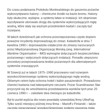
Do czasu podpisania Protokołu Montrealskiego do gaszenia pożarów
wykorzystywano halony – chemiczne środki na bazie bromu. Halony
były skuteczne, wydajne, a systemy łatwe w instalacji. Ich stopniowe
wycofywanie utorowało drogę dla systemów wykorzystujących mgłę
wodną, które stały się ważnym przedmiotem badań i zaczęły być
rozwijane.
W takich dziedzinach jak ochrona przeciwpożarowa często dopiero
poważne incydenty doprowadzają do zmian. Katastrofa w dniu 7
kwietnia 1990 r. doprowadziła ostatecznie do zmiany narzucanych
przez Międzynarodową Organizację Morską (ang.
International
Maritime Organisation
– IMO) wymogów dotyczących bezpieczeństwa
pożarowego i wytycznych dotyczących instalacji. Ponadto ulepszono
procedury przeprowadzania testów pożarowych dla alternatywnych
systemów zraszających.
W Szwecji już w latach 1975–1990 pracowano nad rozwojem
wysokociśnieniowego systemu wykorzystującego mgłę wodną.
Głównym celem była ochrona hoteli i kabin pasażerskich. Prowadzono
również badania nad łatwopalnymi cieczami. Pożar Scandinavian Star
przyczynił się do umożliwienia przedstawienia wyników tych prac 20
czerwca 1990 r. – zaledwie dwa miesiące po katastrofie.
Był to punkt wyjścia dla nowo powstałej szwedzkiej firmy UltraFog.
Tylko sześć miesięcy później inna firma – Marioff z Finlandii – także
zaczęła opracowywać wysokociśnieniowe systemy gaszenia mgłą