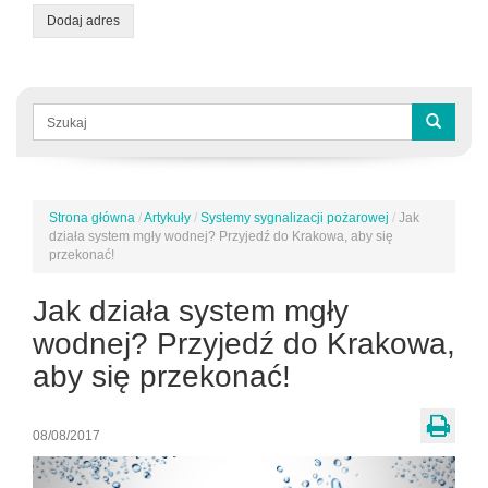
Dodaj adres
Formularz
wyszukiwania
Szukaj
Strona główna
/
Artykuły
/
Systemy sygnalizacji pożarowej
/
Jak
Jesteś
działa system mgły wodnej? Przyjedź do Krakowa, aby się
tutaj
przekonać!
Jak działa system mgły
wodnej? Przyjedź do Krakowa,
aby się przekonać!
08/08/2017