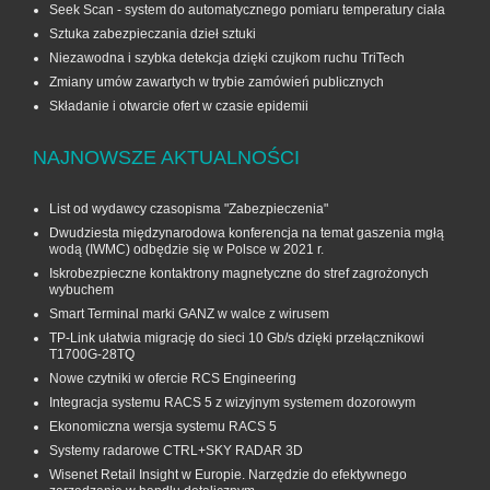
Seek Scan - system do automatycznego pomiaru temperatury ciała
Sztuka zabezpieczania dzieł sztuki
Niezawodna i szybka detekcja dzięki czujkom ruchu TriTech
Zmiany umów zawartych w trybie zamówień publicznych
Składanie i otwarcie ofert w czasie epidemii
NAJNOWSZE AKTUALNOŚCI
List od wydawcy czasopisma "Zabezpieczenia"
Dwudziesta międzynarodowa konferencja na temat gaszenia mgłą
wodą (IWMC) odbędzie się w Polsce w 2021 r.
Iskrobezpieczne kontaktrony magnetyczne do stref zagrożonych
wybuchem
Smart Terminal marki GANZ w walce z wirusem
TP-Link ułatwia migrację do sieci 10 Gb/s dzięki przełącznikowi
T1700G‑28TQ
Nowe czytniki w ofercie RCS Engineering
Integracja systemu RACS 5 z wizyjnym systemem dozorowym
Ekonomiczna wersja systemu RACS 5
Systemy radarowe CTRL+SKY RADAR 3D
Wisenet Retail Insight w Europie. Narzędzie do efektywnego