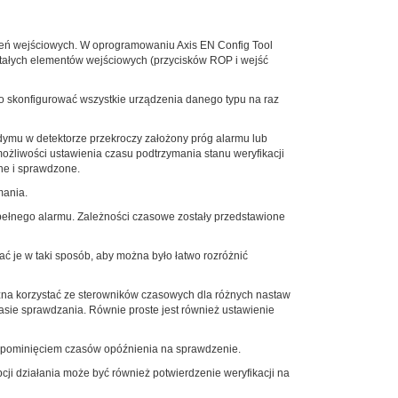
zeń wejściowych. W oprogramowaniu Axis EN Config Tool
ostałych elementów wejściowych (przycisków ROP i wejść
o skonfigurować wszystkie urządzenia danego typu na raz
dymu w detektorze przekroczy założony próg alarmu lub
ożliwości ustawienia czasu podtrzymania stanu weryfikacji
ane i sprawdzone.
mania.
n pełnego alarmu. Zależności czasowe zostały przedstawione
ać je w taki sposób, aby można było łatwo rozróżnić
żna korzystać ze sterowników czasowych dla różnych nastaw
asie sprawdzania. Równie proste jest również ustawienie
z pominięciem czasów opóźnienia na sprawdzenie.
pcji działania może być również potwierdzenie weryfikacji na