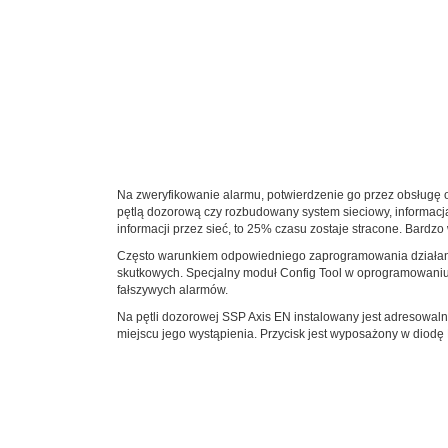
Na zweryfikowanie alarmu, potwierdzenie go przez obsługę or
pętlą dozorową czy rozbudowany system sieciowy, informacj
informacji przez sieć, to 25% czasu zostaje stracone. Bardz
Często warunkiem odpowiedniego zaprogramowania działani
skutkowych. Specjalny moduł Config Tool w oprogramowaniu 
fałszywych alarmów.
Na pętli dozorowej SSP Axis EN instalowany jest adresowaln
miejscu jego wystąpienia. Przycisk jest wyposażony w diod