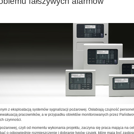
roblemu fałszywych alarmów
m z eksploatacją systemów sygnalizacji pożarowej. Osłabiają czujność persone
 ewakuacją pracowników, a w przypadku obiektów monitorowanych przez Państwow
ch czynności.
 pożarowej, czyli od momentu wykonania projektu, zaczyna się praca mająca na ce
ać o odpowiednie rozmieszczenie i dobranie typów czujek, które mają być zasto