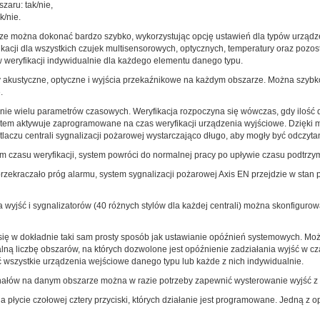
zaru: tak/nie,
k/nie.
ze można dokonać bardzo szybko, wykorzystując opcję ustawień dla typów urząd
kacji dla wszystkich czujek multisensorowych, optycznych, temperatury oraz poz
weryfikacji indywidualnie dla każdego elementu danego typu.
ry akustyczne, optyczne i wyjścia przekaźnikowe na każdym obszarze. Można szybk
.
enie wielu parametrów czasowych. Weryfikacja rozpoczyna się wówczas, gdy ilość 
stem aktywuje zaprogramowane na czas weryfikacji urządzenia wyjściowe. Dzięki m
tlaczu centrali sygnalizacji pożarowej wystarczająco długo, aby mogły być odczyt
em czasu weryfikacji, system powróci do normalnej pracy po upływie czasu podtrzy
 przekraczało próg alarmu, system sygnalizacji pożarowej Axis EN przejdzie w sta
wyjść i sygnalizatorów (40 różnych stylów dla każdej centrali) można skonfigurow
ię w dokładnie taki sam prosty sposób jak ustawianie opóźnień systemowych. Mo
ną liczbę obszarów, na których dozwolone jest opóźnienie zadziałania wyjść w cz
 wszystkie urządzenia wejściowe danego typu lub każde z nich indywidualnie.
gnałów na danym obszarze można w razie potrzeby zapewnić wysterowanie wyjść 
 płycie czołowej cztery przyciski, których działanie jest programowane. Jedną z o