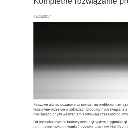
Kompletne rozwiązanie p
08/08/2017
Fałszywe alarmy pożarowe są poważnym problemem związany
kosztowne przestoje w zakładach produkcyjnych związane z
nieuzasadnionymi wezwaniami i odrywają strażaków od inny
Od początku procesu budowy instalacji systemu sygnalizacji
ograniczenie występowania fałszywych alarmów. Należy zadb