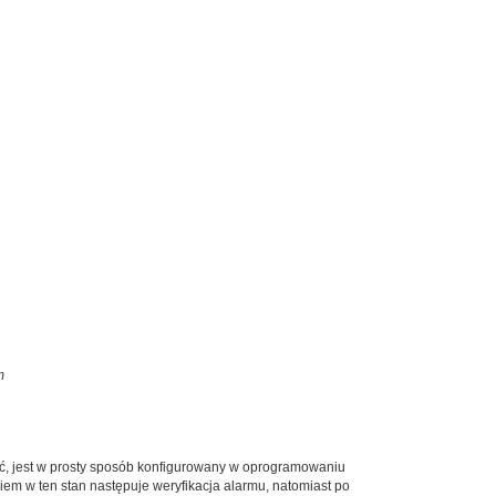
m
jść, jest w prosty sposób konfigurowany w oprogramowaniu
em w ten stan następuje weryfikacja alarmu, natomiast po