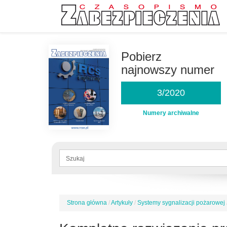
Przejdź
do
Pobierz
treści
najnowszy numer
3/2020
Numery archiwalne
Formularz
wyszukiwania
Szukaj
Strona główna
/
Artykuły
/
Systemy sygnalizacji pożarowej
Jesteś
tutaj