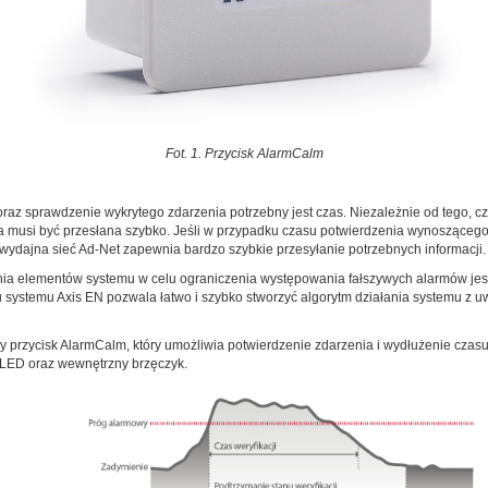
Fot. 1. Przycisk AlarmCalm
az sprawdzenie wykrytego zdarzenia potrzebny jest czas. Niezależnie od tego, czy
a musi być przesłana szybko. Jeśli w przypadku czasu potwierdzenia wynoszącego
o wydajna sieć Ad-Net zapewnia bardzo szybkie przesyłanie potrzebnych informacji.
a elementów systemu w celu ograniczenia występowania fałszywych alarmów jes
systemu Axis EN pozwala łatwo i szybko stworzyć algorytm działania systemu z u
y przycisk AlarmCalm, który umożliwia potwierdzenie zdarzenia i wydłużenie czasu
ę LED oraz wewnętrzny brzęczyk.