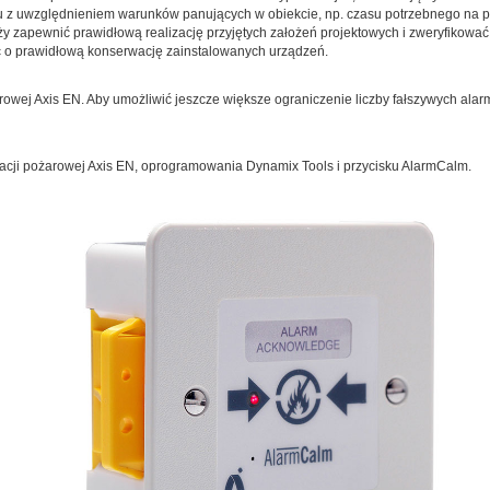
u z uwzględnieniem warunków panujących w obiekcie, np. czasu potrzebnego na prz
y zapewnić prawidłową realizację przyjętych założeń projektowych i zweryfikowa
ać o prawidłową konserwację zainstalowanych urządzeń.
rowej Axis EN. Aby umożliwić jeszcze większe ograniczenie liczby fałszywych al
acji pożarowej Axis EN, oprogramowania Dynamix Tools i przycisku AlarmCalm.