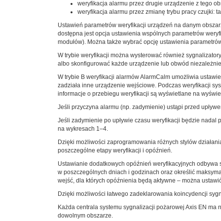
weryfikacja alarmu przez drugie urządzenie z tego obs
weryfikacja alarmu przez zmianę trybu pracy czujki: ta
Ustawień parametrów weryfikacji urządzeń na danym obszar
dostępna jest opcja ustawienia wspólnych parametrów weryfi
modułów). Można także wybrać opcję ustawienia parametrów 
W trybie weryfikacji można wysterować również sygnalizato
albo skonfigurować każde urządzenie lub obwód niezależnie
W trybie B weryfikacji alarmów AlarmCalm umożliwia ustawi
zadziała inne urządzenie wejściowe. Podczas weryfikacji sy
informacje o przebiegu weryfikacji są wyświetlane na wyświe
Jeśli przyczyna alarmu (np. zadymienie) ustąpi przed upływ
Jeśli zadymienie po upływie czasu weryfikacji będzie nadal
na wykresach 1–4.
Dzięki możliwości zaprogramowania różnych stylów działania 
poszczególne etapy weryfikacji i opóźnień.
Ustawianie dodatkowych opóźnień weryfikacyjnych odbywa s
w poszczególnych dniach i godzinach oraz określić maksymal
wejść, dla których opóźnienia będą aktywne – można ustawić
Dzięki możliwości łatwego zadeklarowania koincydencji sy
Każda centrala systemu sygnalizacji pożarowej Axis EN ma na
dowolnym obszarze.