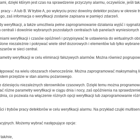
mi, dzięki którym jest czas na sprawdzenie przyczyny alarmu, oczywiście, jeśli 
racy – A lub B. W trybie A, po wykryciu przez dowolny detektor pożaru w okresie
go, zaś informacja o weryfikacji zostanie zapisana w pamięci zdarzeń.
eryfikacji, a także umożliwia pełne zaprogramowanie działania wyjść i sygnaliza
m centrali i dowolnie wybranych pozostałych centralach lub panelach wyniesionych w
mi weryfikacji i czasów opóźnień i przypisywać te ustawienia do wirtualnych o
lone niezależnie i pokrywać wiele stref dozorowych i elementów lub tylko wybran
arów w sieci central.
try weryfikacji w celu eliminacji fałszywych alarmów. Można również pogrupowa
ępować na wielu obszarach równocześnie. Można zaprogramować maksymalną lic
system przejdzie w stan alarmu pożarowego.
 dziesięciu niezależnych sterowników czasowych. Dzięki temu można programować
ać różne parametry weryfikacji w ciągu dnia i nocy, zaś opóźnienia na sprawdzeni
odnia, co pozwala na włączenie różnych opcji weryfikacji lub zaprogramowanie r
 i trybów pracy detektorów w celu weryfikacji alarmu. Na przykład czujki multis
racyjnych. Możemy wybrać następujące opcje:
tak/nie,