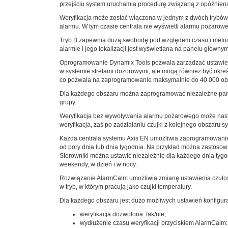
przejściu system uruchamia procedurę związaną z opóźnienia
Weryfikacja może zostać włączona w jednym z dwóch trybów p
alarmu. W tym czasie centrala nie wyświetli alarmu pożarowe
Tryb B zapewnia dużą swobodę pod względem czasu i metody w
alarmie i jego lokalizacji jest wyświetlana na panelu główny
Oprogramowanie Dynamix Tools pozwala zarządzać ustawienia
w systemie strefami dozorowymi, ale mogą również być okreś
co pozwala na zaprogramowanie maksymalnie do 40 000 obsz
Dla każdego obszaru można zaprogramować niezależne parame
grupy.
Weryfikacja bez wywoływania alarmu pożarowego może nast
weryfikacja, zaś po zadziałaniu czujki z kolejnego obszaru 
Każda centrala systemu Axis EN umożliwia zaprogramowanie
od pory dnia lub dnia tygodnia. Na przykład można zastosow
Sterowniki można ustawić niezależnie dla każdego dnia tyg
weekendy, w dzień i w nocy.
Rozwiązanie AlarmCalm umożliwia zmianę ustawienia czułości
w tryb, w którym pracują jako czujki temperatury.
Dla każdego obszaru jest dużo możliwych ustawień konfigu
weryfikacja dozwolona: tak/nie,
wydłużenie czasu weryfikacji przyciskiem AlarmCalm: 