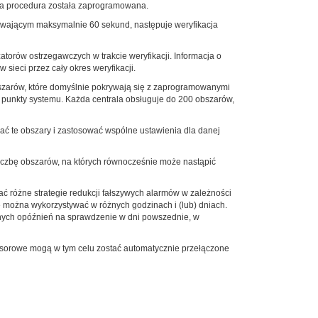
taka procedura została zaprogramowana.
 trwającym maksymalnie 60 sekund, następuje weryfikacja
torów ostrzegawczych w trakcie weryfikacji. Informacja o
 sieci przez cały okres weryfikacji.
bszarów, które domyślnie pokrywają się z zaprogramowanymi
e punkty systemu. Każda centrala obsługuje do 200 obszarów,
ć te obszary i zastosować wspólne ustawienia dla danej
zbę obszarów, na których równocześnie może nastąpić
 różne strategie redukcji fałszywych alarmów w zależności
e można wykorzystywać w różnych godzinach i (lub) dniach.
óżnych opóźnień na sprawdzenie w dni powszednie, w
ensorowe mogą w tym celu zostać automatycznie przełączone