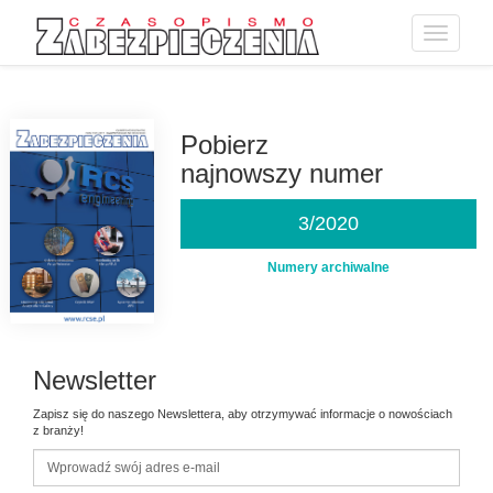
Toggle
navigatio
Przejdź
do
treści
Pobierz
najnowszy numer
3/2020
Numery archiwalne
Newsletter
Zapisz się do naszego Newslettera, aby otrzymywać informacje o nowościach
z branży!