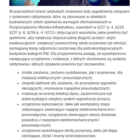
W poprzednich trzech artykułach omawiane były zagadnienia związane
z systemami oddymiania, które są stosowane w obiektach
budowlanych celem spełnienia wymagań sformułowanych w
Rozporządzeniu Ministra Infrastruktury, zawartych w §227 p. 4, §229,
§237 p. 6, §256 p. 4 i §215 i dotyczących warunków, jakie powinny być
spełnione, aby zwiększyć dopuszczalną długość przejść i dojść
ewakuacyjnych, zwiększyć powierzchnię strefy pożarowej lub obniżyć
wymaganą klasę odporności pożarowej dla jednokondygnacyjnych
budynków kategorii PM. Dla przypomnienia podaję, że wyodrębniono
następujące urządzenia i instalacje, z których zbudowane są systemy
oddymiania i których działanie powinno być niezawodne:
źródła zasilania, zarówno podstawowe, jak i rezerwowe, dla
instalacji elektrycznych i pneumatycznych;
zespoły kablowe (do zasilania, do przesyłania sygnałów
sterujących), orurowanie napędów pneumatycznych;
instalacje wczesnej detekcji dymu, (autonomiczne lub
wykorzystujące odrębny system sygnalizacji pożaru);
urządzenia wykonawcze, takie jak wentylatory, klapy
oddymiające zawierające napędy elektromechaniczne i
pneumatyczne, urządzenia otwierające otwory dolotowe
powietrza z napędami elektromechanicznymi i
pneumatycznymi;
urządzenia wydzielające strefę pożarową, takie jak klapy
odcinające, drzwi i bramy przeciwpożarowe;