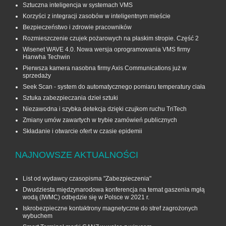
Sztuczna inteligencja w systemach VMS
Korzyści z integracji zasobów w inteligentnym mieście
Bezpieczeństwo i zdrowie pracowników
Rozmieszczenie czujek pożarowych na płaskim stropie. Część 2
Wisenet WAVE 4.0. Nowa wersja oprogramowania VMS firmy
Hanwha Techwin
Pierwsza kamera nasobna firmy Axis Communications już w
sprzedaży
Seek Scan - system do automatycznego pomiaru temperatury ciała
Sztuka zabezpieczania dzieł sztuki
Niezawodna i szybka detekcja dzięki czujkom ruchu TriTech
Zmiany umów zawartych w trybie zamówień publicznych
Składanie i otwarcie ofert w czasie epidemii
NAJNOWSZE AKTUALNOŚCI
List od wydawcy czasopisma "Zabezpieczenia"
Dwudziesta międzynarodowa konferencja na temat gaszenia mgłą
wodą (IWMC) odbędzie się w Polsce w 2021 r.
Iskrobezpieczne kontaktrony magnetyczne do stref zagrożonych
wybuchem