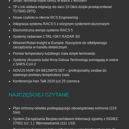
Smart Terminal marki GANZ w walce z wirusem
TP-Link ułatwia migrację do sieci 10 Gb/s dzięki przełącznikowi
T1700G‑28TQ
Nowe czytniki w ofercie RCS Engineering
Integracja systemu RACS 5 z wizyjnym systemem dozorowym
Ekonomiczna wersja systemu RACS 5
Systemy radarowe CTRL+SKY RADAR 3D
Wisenet Retail Insight w Europie. Narzędzie do efektywnego
zarządzania w handlu detalicznym
Pomiar temperatury ludzkiego ciała dzięki termowizji
Systemy zliczania ludzi firmy Dahua Technology pomagają w walce
z SARS-CoV-2
NOVUS NVIP-2H-8912M/TS SET – profesjonalny zestaw do
zdalnego pomiaru temperatury ciała
Konferencja Axis Talk 2020 już 25 czerwca
NAJCZĘŚCIEJ CZYTANE
Plan ochrony obiektu podlegającego obowiązkowej ochronie
(224
594)
System Zarządzania Bezpieczeństwem Informacji zgodny z ISO/IEC
27001 (cz. 1.). Wprowadzenie
(111 133)