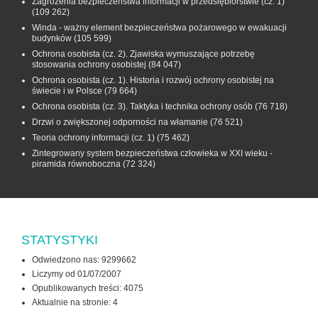
Zagrożenia bezpieczeństwa informacji w przedsiębiorstwie (cz. 1)
(109 262)
Winda - ważny element bezpieczeństwa pożarowego w ewakuacji
budynków
(105 599)
Ochrona osobista (cz. 2). Zjawiska wymuszające potrzebę
stosowania ochrony osobistej
(84 047)
Ochrona osobista (cz. 1). Historia i rozwój ochrony osobistej na
świecie i w Polsce
(79 664)
Ochrona osobista (cz. 3). Taktyka i technika ochrony osób
(76 718)
Drzwi o zwiększonej odporności na włamanie
(76 521)
Teoria ochrony informacji (cz. 1)
(75 462)
Zintegrowany system bezpieczeństwa człowieka w XXI wieku -
piramida równoboczna
(72 324)
STATYSTYKI
Odwiedzono nas: 9299662
Liczymy od 01/07/2007
Opublikowanych treści: 4075
Aktualnie na stronie:
4