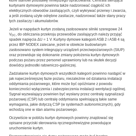
które stanowi podstawę niniejszego opracowania. Centrala sterująca
kurtynami dymowymi powinna także nadzorować ciągłość ich
elektrycznych obwodów zasilających, czyli wykrywać przerwy i zwarcia,
a jeśli zostaną użyte odrębne zasilacze, nadzorować także stany pracy
tych zasilaczy i akumulatorów.
Jeżeli w napędach kurtyn zostaną zastosowane silniki szeregowe 24
V
, do obliczania przekroju przewodów zasilających należy przyjąć
DC
spadek napięcia ΔU = 1 V. Kurtyny dymowe kategorii ASB 2 i ASB 4 są
przez IBP NODEX zalecane, jeżeli w obiekcie budowlanym
zastosowano system integrujący urządzeń przeciwpożarowych (SIUP)
oraz przewiduje się dokonanie zmiany położenia kurtyn dymowych
podczas pożaru przez personel uprawniony lub na skutek decyzji
dowódcy jednostki ratowniczo-gaśniczej.
Zadziałanie kurtyn dymowych wszystkich kategorii powinno nastąpić w
jak najwcześniejszej fazie pożaru, niezależnie od działania instalacji
oddymiania pożarowego, które może być opóźniane z powodu
konieczności wyłączenia i zabezpieczenia instalacji wentylacji ogólnej.
Sygnał wyzwalający powinien być wysłany przez centralę sygnalizacji
pożarowej (CSP) lub centralę oddymiania spełniającą takie same
wymagania, jakie dotyczą CSP (w systemach autonomicznych), gdy
wchodzą one w stan alarmu pożarowego.
Oczywiście w pobliżu kurtyn dymowych powinny znajdować się
opisane przyciski sterowania ręcznego/rewizyjne powodujące
uruchomienie kurtyn.