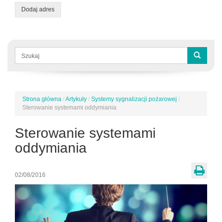
Dodaj adres
Formularz
wyszukiwania
Szukaj
Strona główna
/
Artykuły
/
Systemy sygnalizacji pożarowej
/
Jesteś
Sterowanie systemami oddymiania
tutaj
Sterowanie systemami
oddymiania
02/08/2016