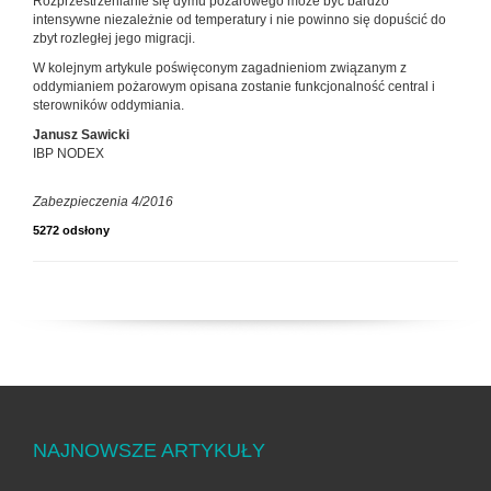
Rozprzestrzenianie się dymu pożarowego może być bardzo
intensywne niezależnie od temperatury i nie powinno się dopuścić do
zbyt rozległej jego migracji.
W kolejnym artykule poświęconym zagadnieniom związanym z
oddymianiem pożarowym opisana zostanie funkcjonalność central i
sterowników oddymiania.
Janusz Sawicki
IBP NODEX
Zabezpieczenia 4/2016
5272 odsłony
NAJNOWSZE ARTYKUŁY