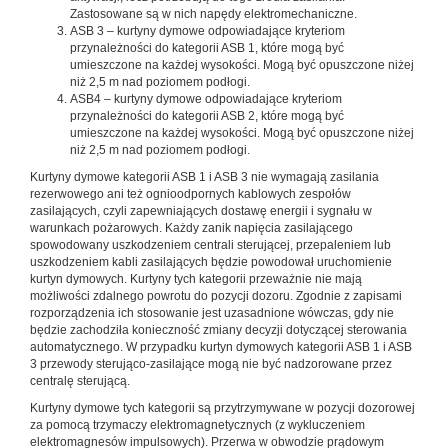
Zastosowane są w nich napędy elektromechaniczne.
ASB 3 – kurtyny dymowe odpowiadające kryteriom
przynależności do kategorii ASB 1, które mogą być
umieszczone na każdej wysokości. Mogą być opuszczone niżej
niż 2,5 m nad poziomem podłogi.
ASB4 – kurtyny dymowe odpowiadające kryteriom
przynależności do kategorii ASB 2, które mogą być
umieszczone na każdej wysokości. Mogą być opuszczone niżej
niż 2,5 m nad poziomem podłogi.
Kurtyny dymowe kategorii ASB 1 i ASB 3 nie wymagają zasilania
rezerwowego ani też ognioodpornych kablowych zespołów
zasilających, czyli zapewniających dostawę energii i sygnału w
warunkach pożarowych. Każdy zanik napięcia zasilającego
spowodowany uszkodzeniem centrali sterującej, przepaleniem lub
uszkodzeniem kabli zasilających będzie powodował uruchomienie
kurtyn dymowych. Kurtyny tych kategorii przeważnie nie mają
możliwości zdalnego powrotu do pozycji dozoru. Zgodnie z zapisami
rozporządzenia ich stosowanie jest uzasadnione wówczas, gdy nie
będzie zachodziła konieczność zmiany decyzji dotyczącej sterowania
automatycznego. W przypadku kurtyn dymowych kategorii ASB 1 i ASB
3 przewody sterująco-zasilające mogą nie być nadzorowane przez
centralę sterującą.
Kurtyny dymowe tych kategorii są przytrzymywane w pozycji dozorowej
za pomocą trzymaczy elektromagnetycznych (z wykluczeniem
elektromagnesów impulsowych). Przerwa w obwodzie prądowym