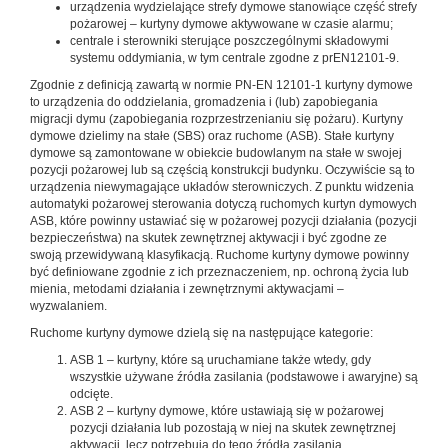
urządzenia wydzielające strefy dymowe stanowiące część strefy
pożarowej – kurtyny dymowe aktywowane w czasie alarmu;
centrale i sterowniki sterujące poszczególnymi składowymi
systemu oddymiania, w tym centrale zgodne z prEN12101-9.
Zgodnie z definicją zawartą w normie PN-EN 12101-1 kurtyny dymowe
to urządzenia do oddzielania, gromadzenia i (lub) zapobiegania
migracji dymu (zapobiegania rozprzestrzenianiu się pożaru). Kurtyny
dymowe dzielimy na stałe (SBS) oraz ruchome (ASB). Stałe kurtyny
dymowe są zamontowane w obiekcie budowlanym na stałe w swojej
pozycji pożarowej lub są częścią konstrukcji budynku. Oczywiście są to
urządzenia niewymagające układów sterowniczych. Z punktu widzenia
automatyki pożarowej sterowania dotyczą ruchomych kurtyn dymowych
ASB, które powinny ustawiać się w pożarowej pozycji działania (pozycji
bezpieczeństwa) na skutek zewnętrznej aktywacji i być zgodne ze
swoją przewidywaną klasyfikacją. Ruchome kurtyny dymowe powinny
być definiowane zgodnie z ich przeznaczeniem, np. ochroną życia lub
mienia, metodami działania i zewnętrznymi aktywacjami –
wyzwalaniem.
Ruchome kurtyny dymowe dzielą się na następujące kategorie:
ASB 1 – kurtyny, które są uruchamiane także wtedy, gdy
wszystkie używane źródła zasilania (podstawowe i awaryjne) są
odcięte.
ASB 2 – kurtyny dymowe, które ustawiają się w pożarowej
pozycji działania lub pozostają w niej na skutek zewnętrznej
aktywacji, lecz potrzebują do tego źródła zasilania.