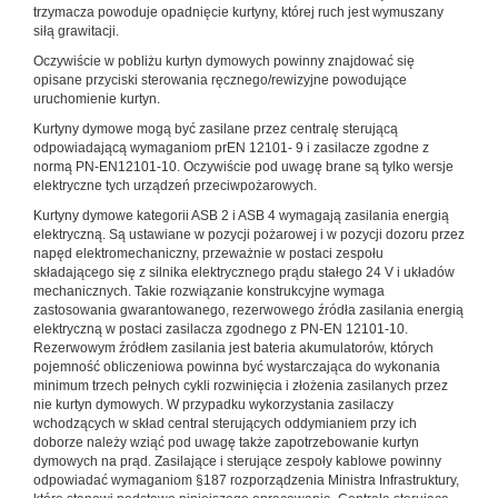
trzymacza powoduje opadnięcie kurtyny, której ruch jest wymuszany
siłą grawitacji.
Oczywiście w pobliżu kurtyn dymowych powinny znajdować się
opisane przyciski sterowania ręcznego/rewizyjne powodujące
uruchomienie kurtyn.
Kurtyny dymowe mogą być zasilane przez centralę sterującą
odpowiadającą wymaganiom prEN 12101- 9 i zasilacze zgodne z
normą PN-EN12101-10. Oczywiście pod uwagę brane są tylko wersje
elektryczne tych urządzeń przeciwpożarowych.
Kurtyny dymowe kategorii ASB 2 i ASB 4 wymagają zasilania energią
elektryczną. Są ustawiane w pozycji pożarowej i w pozycji dozoru przez
napęd elektromechaniczny, przeważnie w postaci zespołu
składającego się z silnika elektrycznego prądu stałego 24 V i układów
mechanicznych. Takie rozwiązanie konstrukcyjne wymaga
zastosowania gwarantowanego, rezerwowego źródła zasilania energią
elektryczną w postaci zasilacza zgodnego z PN-EN 12101-10.
Rezerwowym źródłem zasilania jest bateria akumulatorów, których
pojemność obliczeniowa powinna być wystarczająca do wykonania
minimum trzech pełnych cykli rozwinięcia i złożenia zasilanych przez
nie kurtyn dymowych. W przypadku wykorzystania zasilaczy
wchodzących w skład central sterujących oddymianiem przy ich
doborze należy wziąć pod uwagę także zapotrzebowanie kurtyn
dymowych na prąd. Zasilające i sterujące zespoły kablowe powinny
odpowiadać wymaganiom §187 rozporządzenia Ministra Infrastruktury,