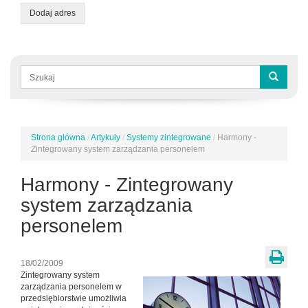
Dodaj adres
Formularz
wyszukiwania
Szukaj
Strona główna
/
Artykuły
/
Systemy zintegrowane
/
Harmony -
Jesteś
Zintegrowany system zarządzania personelem
tutaj
Harmony - Zintegrowany
system zarządzania
personelem
18/02/2009
Zintegrowany system
zarządzania personelem w
przedsiębiorstwie umożliwia