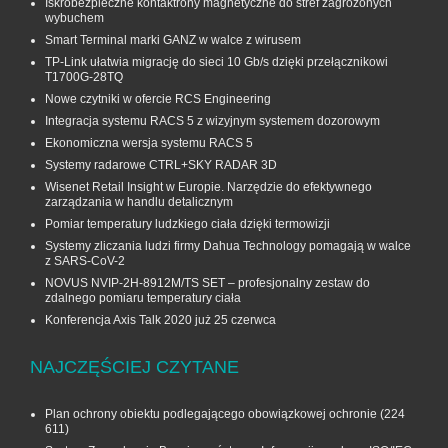
Iskrobezpieczne kontaktrony magnetyczne do stref zagrożonych
wybuchem
Smart Terminal marki GANZ w walce z wirusem
TP-Link ułatwia migrację do sieci 10 Gb/s dzięki przełącznikowi
T1700G‑28TQ
Nowe czytniki w ofercie RCS Engineering
Integracja systemu RACS 5 z wizyjnym systemem dozorowym
Ekonomiczna wersja systemu RACS 5
Systemy radarowe CTRL+SKY RADAR 3D
Wisenet Retail Insight w Europie. Narzędzie do efektywnego
zarządzania w handlu detalicznym
Pomiar temperatury ludzkiego ciała dzięki termowizji
Systemy zliczania ludzi firmy Dahua Technology pomagają w walce
z SARS-CoV-2
NOVUS NVIP-2H-8912M/TS SET – profesjonalny zestaw do
zdalnego pomiaru temperatury ciała
Konferencja Axis Talk 2020 już 25 czerwca
NAJCZĘŚCIEJ CZYTANE
Plan ochrony obiektu podlegającego obowiązkowej ochronie
(224
611)