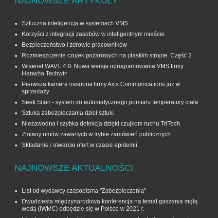
NAJNOWSZE ARTYKUŁY
Sztuczna inteligencja w systemach VMS
Korzyści z integracji zasobów w inteligentnym mieście
Bezpieczeństwo i zdrowie pracowników
Rozmieszczenie czujek pożarowych na płaskim stropie. Część 2
Wisenet WAVE 4.0. Nowa wersja oprogramowania VMS firmy
Hanwha Techwin
Pierwsza kamera nasobna firmy Axis Communications już w
sprzedaży
Seek Scan - system do automatycznego pomiaru temperatury ciała
Sztuka zabezpieczania dzieł sztuki
Niezawodna i szybka detekcja dzięki czujkom ruchu TriTech
Zmiany umów zawartych w trybie zamówień publicznych
Składanie i otwarcie ofert w czasie epidemii
NAJNOWSZE AKTUALNOŚCI
List od wydawcy czasopisma "Zabezpieczenia"
Dwudziesta międzynarodowa konferencja na temat gaszenia mgłą
wodą (IWMC) odbędzie się w Polsce w 2021 r.