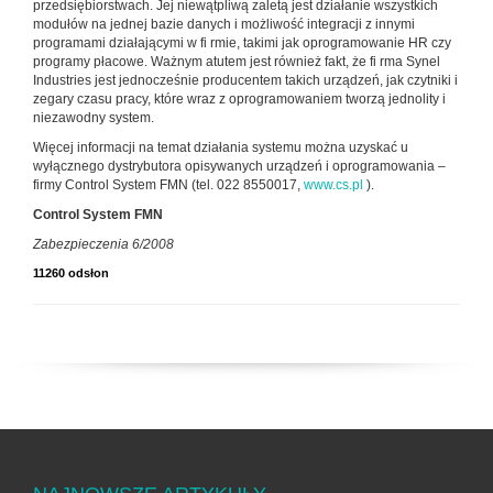
przedsiębiorstwach. Jej niewątpliwą zaletą jest działanie wszystkich
modułów na jednej bazie danych i możliwość integracji z innymi
programami działającymi w fi rmie, takimi jak oprogramowanie HR czy
programy płacowe. Ważnym atutem jest również fakt, że fi rma Synel
Industries jest jednocześnie producentem takich urządzeń, jak czytniki i
zegary czasu pracy, które wraz z oprogramowaniem tworzą jednolity i
niezawodny system.
Więcej informacji na temat działania systemu można uzyskać u
wyłącznego dystrybutora opisywanych urządzeń i oprogramowania –
firmy Control System FMN (tel. 022 8550017,
www.cs.pl
).
Control System FMN
Zabezpieczenia 6/2008
11260 odsłon