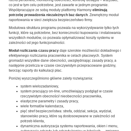
ruchu personelu, monitoring obecności, kontrolę dostępu – wszystko,
co jest w tym celu potrzebne, jest zawarte w jednym programie.
Współpracujące ze sobą moduły platformy Harmony
eliminują
potrzebę prowadzenia niezależnych baz danych
. Zewnętrzny moduł
raportowania w sieci zwiększa bezpieczeństwo firmy.
Modułowa struktura programu pozwala na wykorzystywanie tylko tych
funkcji, które są potrzebne, bez konieczności kupowania i instalowania
wszystkich modułów, co pozwala optymalizować koszty systemu w
zależności od jego funkcjonalności.
Moduł rozliczania czasu pracy
daje szerokie możliwości dokładnego i
efektywnego rozliczania pracownika w celach płacowych. System
gromadzi wszystkie dane obecności, uwzględniając zasady pracy, a
następnie przelicza w czasie rzeczywistym przepracowane godziny,
tworząc raporty do kalkulacji płac.
Poniżej wyszczególniono główne zalety rozwiązania:
system wielozadaniowy,
system pracujący on-line, umożliwiający podgląd w czasie
rzeczywistym obecności/ nieobecności pracownika,
elastyczne parametry i zasady pracy,
wiele formatów kalendarza,
pięć stref bezpieczeństwa: strefa, oddział, sekcja, wydział,
stanowisko pracy, które są dostosowywane w zależności od
potrzeb klienta,
dynamiczna autoryzacja systemu raportowania, okien i menu,