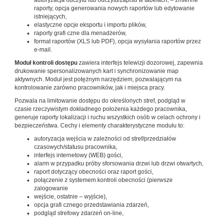
autoryzacja odczytu lub odczytu/zapisu w tabelach, – zmienne
raporty, opcja generowania nowych raportów lub edytowanie
istniejących,
elastyczne opcje eksportu i importu plików,
raporty grafi czne dla menadżerów,
format raportów (XLS lub PDF), opcja wysyłania raportów przez
e-mail.
Moduł kontroli dostępu
zawiera interfejs telewizji dozorowej, zapewnia
drukowanie spersonalizowanych kart i synchronizowanie map
aktywnych. Moduł jest potężnym narzędziem, pozwalającym na
kontrolowanie zarówno pracowników, jak i miejsca pracy.
Pozwala na limitowanie dostępu do określonych stref, podgląd w
czasie rzeczywistym dokładnego położenia każdego pracownika,
generuje raporty lokalizacji i ruchu wszystkich osób w celach ochrony i
bezpieczeństwa. Cechy i elementy charakterystyczne modułu to:
autoryzacja wejścia w zależności od stref/przedziałów
czasowych/statusu pracownika,
interfejs internetowy (WEB) gości,
alarm w przypadku próby sforsowania drzwi lub drzwi otwartych,
raport dotyczący obecności oraz raport gości,
połączenie z systemem kontroli obecności (pierwsze
zalogowanie
wejście, ostatnie – wyjście),
opcja grafi cznego przedstawiania zdarzeń,
podgląd strefowy zdarzeń on-line,