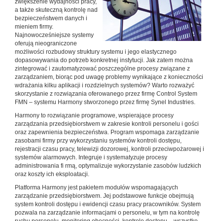
zwiększenie wydajności pracy,
a także skuteczną kontrolę nad
bezpieczeństwem danych i
mieniem firmy.
Najnowocześniejsze systemy
oferują nieograniczone
możliwości rozbudowy struktury systemu i jego elastycznego
dopasowywania do potrzeb konkretnej instytucji. Jak zatem można
zintegrować i zautomatyzować poszczególne procesy związane z
zarządzaniem, biorąc pod uwagę problemy wynikające z konieczności
wdrażania kilku aplikacji i rozdzielnych systemów? Warto rozważyć
skorzystanie z rozwiązania oferowanego przez firmę Control System
FMN – systemu Harmony stworzonego przez firmę Synel Industries.
Harmony to rozwiązanie programowe, wspierające procesy
zarządzania przedsiębiorstwem w zakresie kontroli personelu i gości
oraz zapewnienia bezpieczeństwa. Program wspomaga zarządzanie
zasobami firmy przy wykorzystaniu systemów kontroli dostępu,
rejestracji czasu pracy, telewizji dozorowej, kontroli przeciwpożarowej i
systemów alarmowych. Integruje i systematyzuje procesy
administrowania fi rmą, optymalizuje wykorzystanie zasobów ludzkich
oraz koszty ich eksploatacji.
Platforma Harmony jest pakietem modułów wspomagających
zarządzanie przedsiębiorstwem. Jej podstawowe funkcje obejmują
system kontroli dostępu i ewidencji czasu pracy pracowników. System
pozwala na zarządzanie informacjami o personelu, w tym na kontrolę