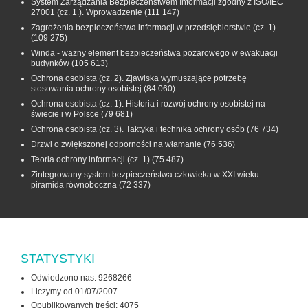
System Zarządzania Bezpieczeństwem Informacji zgodny z ISO/IEC
27001 (cz. 1.). Wprowadzenie
(111 147)
Zagrożenia bezpieczeństwa informacji w przedsiębiorstwie (cz. 1)
(109 275)
Winda - ważny element bezpieczeństwa pożarowego w ewakuacji
budynków
(105 613)
Ochrona osobista (cz. 2). Zjawiska wymuszające potrzebę
stosowania ochrony osobistej
(84 060)
Ochrona osobista (cz. 1). Historia i rozwój ochrony osobistej na
świecie i w Polsce
(79 681)
Ochrona osobista (cz. 3). Taktyka i technika ochrony osób
(76 734)
Drzwi o zwiększonej odporności na włamanie
(76 536)
Teoria ochrony informacji (cz. 1)
(75 487)
Zintegrowany system bezpieczeństwa człowieka w XXI wieku -
piramida równoboczna
(72 337)
STATYSTYKI
Odwiedzono nas: 9268266
Liczymy od 01/07/2007
Opublikowanych treści: 4075