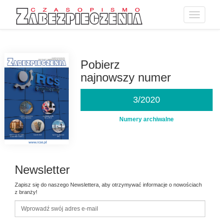
Toggle
navigatio
Przejdź
do
treści
Pobierz
najnowszy numer
3/2020
Numery archiwalne
Newsletter
Zapisz się do naszego Newslettera, aby otrzymywać informacje o nowościach
z branży!