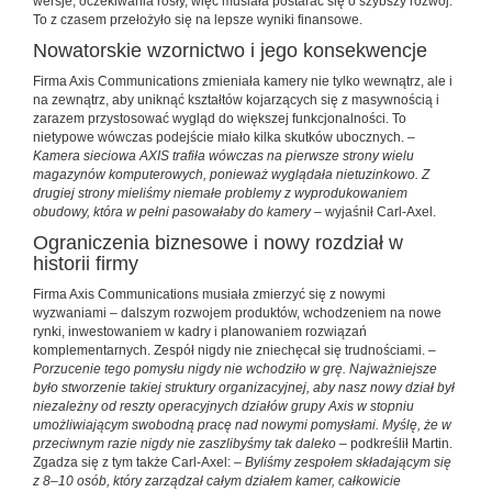
wersje, oczekiwania rosły, więc musiała postarać się o szybszy rozwój.
To z czasem przełożyło się na lepsze wyniki finansowe.
Nowatorskie wzornictwo i jego konsekwencje
Firma Axis Communications zmieniała kamery nie tylko wewnątrz, ale i
na zewnątrz, aby uniknąć kształtów kojarzących się z masywnością i
zarazem przystosować wygląd do większej funkcjonalności. To
nietypowe wówczas podejście miało kilka skutków ubocznych. –
Kamera sieciowa AXIS trafiła wówczas na pierwsze strony wielu
magazynów komputerowych, ponieważ wyglądała nietuzinkowo. Z
drugiej strony mieliśmy niemałe problemy z wyprodukowaniem
obudowy, która w pełni pasowałaby do kamery –
wyjaśnił Carl-Axel.
Ograniczenia biznesowe i nowy rozdział w
historii firmy
Firma Axis Communications musiała zmierzyć się z nowymi
wyzwaniami – dalszym rozwojem produktów, wchodzeniem na nowe
rynki, inwestowaniem w kadry i planowaniem rozwiązań
komplementarnych. Zespół nigdy nie zniechęcał się trudnościami. –
Porzucenie tego pomysłu nigdy nie wchodziło w grę. Najważniejsze
było stworzenie takiej struktury organizacyjnej, aby nasz nowy dział był
niezależny od reszty operacyjnych działów grupy Axis w stopniu
umożliwiającym swobodną pracę nad nowymi pomysłami. Myślę, że w
przeciwnym razie nigdy nie zaszlibyśmy tak daleko –
podkreślił Martin.
Zgadza się z tym także Carl-Axel: –
Byliśmy zespołem składającym się
z 8–10 osób, który zarządzał całym działem kamer, całkowicie