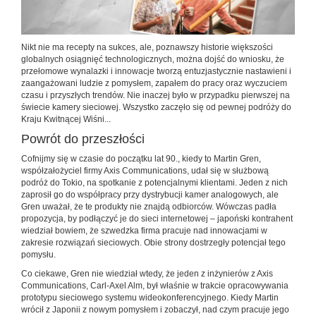
Nikt nie ma recepty na sukces, ale, poznawszy historie większości
globalnych osiągnięć technologicznych, można dojść do wniosku, że
przełomowe wynalazki i innowacje tworzą entuzjastycznie nastawieni i
zaangażowani ludzie z pomysłem, zapałem do pracy oraz wyczuciem
czasu i przyszłych trendów. Nie inaczej było w przypadku pierwszej na
świecie kamery sieciowej. Wszystko zaczęło się od pewnej podróży do
Kraju Kwitnącej Wiśni...
Powrót do przeszłości
Cofnijmy się w czasie do początku lat 90., kiedy to Martin Gren,
współzałożyciel firmy Axis Communications, udał się w służbową
podróż do Tokio, na spotkanie z potencjalnymi klientami. Jeden z nich
zaprosił go do współpracy przy dystrybucji kamer analogowych, ale
Gren uważał, że te produkty nie znajdą odbiorców. Wówczas padła
propozycja, by podłączyć je do sieci internetowej – japoński kontrahent
wiedział bowiem, że szwedzka firma pracuje nad innowacjami w
zakresie rozwiązań sieciowych. Obie strony dostrzegły potencjał tego
pomysłu.
Co ciekawe, Gren nie wiedział wtedy, że jeden z inżynierów z Axis
Communications, Carl-Axel Alm, był właśnie w trakcie opracowywania
prototypu sieciowego systemu wideokonferencyjnego. Kiedy Martin
wrócił z Japonii z nowym pomysłem i zobaczył, nad czym pracuje jego