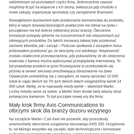
oddzielonym od pozostałych części firmy. Jednocześnie zawsze
mogliśmy liczyć na wsparcie z ich strony, zwłaszcza gdy chodziło o
nowe zakupy, organizację sprzedaży czy zarządzanie finansami.
Niewątpliwym wyzwaniem było przekonanie kierownictwa do produktu,
który w latach dziewięćdziesiątych praktycznie nie istniał na rynku i
początkowo nie był dobrze odbierany przez branżę. Ówczesne
innowacje polegały głównie na rozszerzeniach lub ulepszeniach już
istniejących produktów. Do takich innowacji łatwiej było przekonać
zarówno klientów, jak i zarząd.–
Podczas spotkania z zarządem Axisa
próbowałem przekonać go, że tworzymy coś wielkiego. Niepewność
została ostatecznie przezwyciężona, gdy pokazaliśmy, że do obejrzenia
materiału z kamery można wykorzystać przeglądarkę internetową. To
był prawdziwy przełom w grze! Rozwiązanie to przekształciło się
później w serwer sieciowy umożliwiający obrazowanie na żywo.
Ostatecznie umówiliśmy się z zarządem, że mamy sprzedać 10 000
sztuk w ciągu dwóch lat. Po tych dwóch latach osiągnęliśmy wynik 14
000 sztuk. Myślę, że to naprawdę niezły wynik
– stwierdził Martin.
Liczby mówiły same za siebie, a Martin Gren dostał swój własny dział
poświęcony kamerom. To był początek nowej ery dla firmy.
Mały krok firmy Axis Communications to
olbrzymi skok dla branży dozoru wizyjnego
Na szczęście Martin i Carl-Axel nie pozwolili, aby przeszkody
uniemożliwiły stworzenie urządzenia sieciowego AXIS 200. Urządzenie
to, od którego wszystko się zaczęło, dało technologiczne i biznesowe