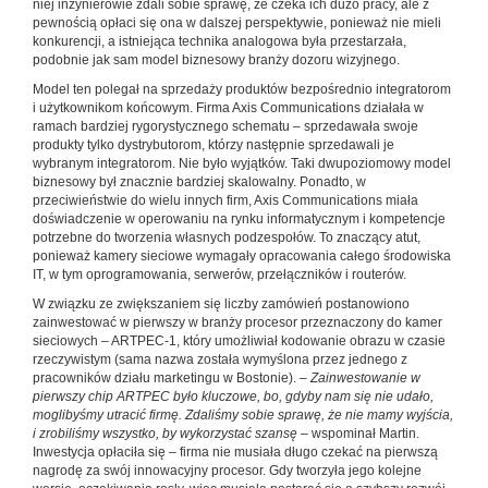
niej inżynierowie zdali sobie sprawę, że czeka ich dużo pracy, ale z
pewnością opłaci się ona w dalszej perspektywie, ponieważ nie mieli
konkurencji, a istniejąca technika analogowa była przestarzała,
podobnie jak sam model biznesowy branży dozoru wizyjnego.
Model ten polegał na sprzedaży produktów bezpośrednio integratorom
i użytkownikom końcowym. Firma Axis Communications działała w
ramach bardziej rygorystycznego schematu – sprzedawała swoje
produkty tylko dystrybutorom, którzy następnie sprzedawali je
wybranym integratorom. Nie było wyjątków. Taki dwupoziomowy model
biznesowy był znacznie bardziej skalowalny. Ponadto, w
przeciwieństwie do wielu innych firm, Axis Communications miała
doświadczenie w operowaniu na rynku informatycznym i kompetencje
potrzebne do tworzenia własnych podzespołów. To znaczący atut,
ponieważ kamery sieciowe wymagały opracowania całego środowiska
IT, w tym oprogramowania, serwerów, przełączników i routerów.
W związku ze zwiększaniem się liczby zamówień postanowiono
zainwestować w pierwszy w branży procesor przeznaczony do kamer
sieciowych – ARTPEC-1, który umożliwiał kodowanie obrazu w czasie
rzeczywistym (sama nazwa została wymyślona przez jednego z
pracowników działu marketingu w Bostonie). –
Zainwestowanie w
pierwszy chip ARTPEC było kluczowe, bo, gdyby nam się nie udało,
moglibyśmy utracić firmę. Zdaliśmy sobie sprawę, że nie mamy wyjścia,
i zrobiliśmy wszystko, by wykorzystać szansę
– wspominał Martin.
Inwestycja opłaciła się – firma nie musiała długo czekać na pierwszą
nagrodę za swój innowacyjny procesor. Gdy tworzyła jego kolejne