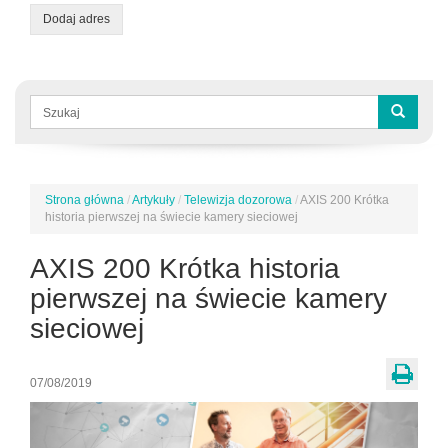
Dodaj adres
Formularz
wyszukiwania
Szukaj
Strona główna
/
Artykuły
/
Telewizja dozorowa
/
AXIS 200 Krótka
Jesteś
historia pierwszej na świecie kamery sieciowej
tutaj
AXIS 200 Krótka historia
pierwszej na świecie kamery
sieciowej
07/08/2019