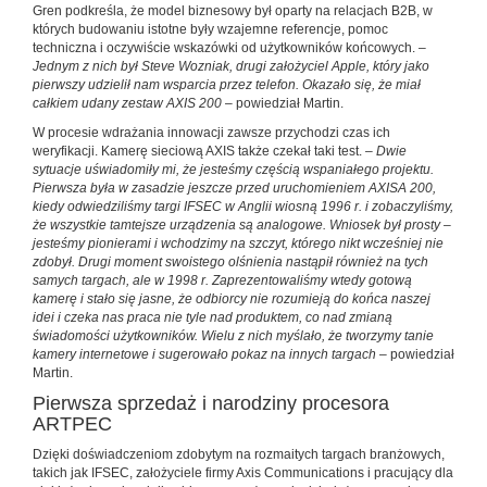
Gren podkreśla, że model biznesowy był oparty na relacjach B2B, w
których budowaniu istotne były wzajemne referencje, pomoc
techniczna i oczywiście wskazówki od użytkowników końcowych. –
Jednym z nich był Steve Wozniak, drugi założyciel Apple, który jako
pierwszy udzielił nam wsparcia przez telefon. Okazało się, że miał
całkiem udany zestaw AXIS 200
– powiedział Martin.
W procesie wdrażania innowacji zawsze przychodzi czas ich
weryfikacji. Kamerę sieciową AXIS także czekał taki test. –
Dwie
sytuacje uświadomiły mi, że jesteśmy częścią wspaniałego projektu.
Pierwsza była w zasadzie jeszcze przed uruchomieniem AXISA 200,
kiedy odwiedziliśmy targi IFSEC w Anglii wiosną 1996 r. i zobaczyliśmy,
że wszystkie tamtejsze urządzenia są analogowe. Wniosek był prosty –
jesteśmy pionierami i wchodzimy na szczyt, którego nikt wcześniej nie
zdobył. Drugi moment swoistego olśnienia nastąpił również na tych
samych targach, ale w 1998 r. Zaprezentowaliśmy wtedy gotową
kamerę i stało się jasne, że odbiorcy nie rozumieją do końca naszej
idei i czeka nas praca nie tyle nad produktem, co nad zmianą
świadomości użytkowników. Wielu z nich myślało, że tworzymy tanie
kamery internetowe i sugerowało pokaz na innych targach
– powiedział
Martin.
Pierwsza sprzedaż i narodziny procesora
ARTPEC
Dzięki doświadczeniom zdobytym na rozmaitych targach branżowych,
takich jak IFSEC, założyciele firmy Axis Communications i pracujący dla