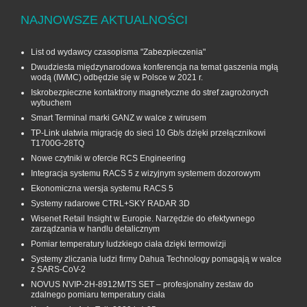
NAJNOWSZE AKTUALNOŚCI
List od wydawcy czasopisma "Zabezpieczenia"
Dwudziesta międzynarodowa konferencja na temat gaszenia mgłą
wodą (IWMC) odbędzie się w Polsce w 2021 r.
Iskrobezpieczne kontaktrony magnetyczne do stref zagrożonych
wybuchem
Smart Terminal marki GANZ w walce z wirusem
TP-Link ułatwia migrację do sieci 10 Gb/s dzięki przełącznikowi
T1700G‑28TQ
Nowe czytniki w ofercie RCS Engineering
Integracja systemu RACS 5 z wizyjnym systemem dozorowym
Ekonomiczna wersja systemu RACS 5
Systemy radarowe CTRL+SKY RADAR 3D
Wisenet Retail Insight w Europie. Narzędzie do efektywnego
zarządzania w handlu detalicznym
Pomiar temperatury ludzkiego ciała dzięki termowizji
Systemy zliczania ludzi firmy Dahua Technology pomagają w walce
z SARS-CoV-2
NOVUS NVIP-2H-8912M/TS SET – profesjonalny zestaw do
zdalnego pomiaru temperatury ciała