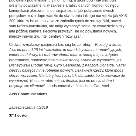
podwaliny pod inteligentny monitoring, a także pod inne sieciowe
systemy powiązane, tj. w zakresie analizy danych, kontroli dostępu i
komunikacji głosowej. Imponujące jest to, jak połączenie dwóch
pomysłów może doprowadzić do stworzenia takiego narzędzia jak AXIS
200, które w istocie na zawsze zmieniło rynek dozorowy. Nikt, nawet
sam twórca-konstruktor, nie mógł wymarzyć sobie, że dwadzieścia trzy
lata później kamera sieciowa przyczyni się do powstania nowych,
między innymi tzw. inteligentnych rozwiązań.
Ci dwaj wynalazcy-pasjonaci kochają to, co robią. –
Pracuję w firmie
Axis od ponad 25 lat i widziałem tu narodziny kamer termowizyjnych,
kamer modułowych i radarów. Nadal mam tę samą rolę co inżynier
programista, ponieważ jestem takim trochę szalonym wynalazcą, jak
Disneyowski Diodak (oryg. Gyro Gearloose) z Kaczora Donalda. Nadal
cieszy i nakręca mnie robienie nowych, ciekawych rzeczy, które mogą
służyć wszystkim. Nie lubię tworzyć sztuki dla sztuki, bo to prowadzi do
wynaturzeń. Kocham robić coś, co finalnie jest po prostu dobre i
przydaje się klientowi –
podsumował z uśmiechem Carl-Axel.
Axis Communications
Zabezpieczenia 4/2019
3741 odsłon