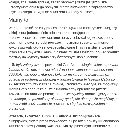
kolega, zdał sobie sprawę, że tak naprawdę firma jest już bliska
urzeczywistnienia tego pomysłu. Martin niezwłocznie zaproponował
użycie nowego sprzętu do stworzenia kamery sieciowej.
Mamy to!
Warto pamiętać, że cały proces opracowywania kamery sieciowej, czyli
takiej, która jednocześnie odbiera dane sterujące od operatora i
przesyła z powrotem wytworzone obrazy, odbywał się w czasie, gdy
sieć internetowa nie była powszechnie znana i używana. Internet
wykorzystywały głównie wyspecjalizowane firmy i instytucje. Zespół
inżynierski firmy Axis Communications musiał zatem zbudować produkt
możliwy do wykorzystania przy ówczesnym stanie techniki.
–
To był szalony czas
– powiedział Carl-Axel. –
Mogłeś mieć naprawdę
fajnego szefa, może nawet miałeś modem i komputer z procesorem
200 MHz, ale jego wydajność była tak niska, że nie pozwalała na
oglądanie ruchomych obrazów – transmitowana była jedna klatka co
17 sekund (lub trzy klatki na minutę). Zrobiliśmy więc tyle, ile mogliśmy.
Martin Gren dodał z kolei, że działania firmy opierały się przede
wszystkim na analizie potencjału. –
Stworzyliśmy innowacyjny produkt
nie dlatego, że poznaliśmy aktualny rynek, ale dlatego, że mogliśmy po
prostu zrobić coś całkowicie nowego, co będzie rozwiązaniem na
przyszłość.
Wreszcie, 17 września 1996 r. w Atlancie, tuż po igrzyskach
olimpijskich, ciężka praca zaowocowała i po raz pierwszy uruchomiono
kamerę sieciową zwaną AXIS 200. Kto był pierwszym klientem? Martin