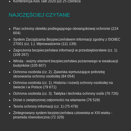
Konferencja Axis Talk 2020 już 25 czerwca
NAJCZĘŚCIEJ CZYTANE
Plan ochrony obiektu podlegającego obowiązkowej ochronie
(224
604)
System Zarządzania Bezpieczeństwem Informacji zgodny z ISO/IEC
27001 (cz. 1.). Wprowadzenie
(111 139)
Zagrożenia bezpieczeństwa informacji w przedsiębiorstwie (cz. 1)
(109 267)
Winda - ważny element bezpieczeństwa pożarowego w ewakuacji
budynków
(105 607)
Ochrona osobista (cz. 2). Zjawiska wymuszające potrzebę
stosowania ochrony osobistej
(84 054)
Ochrona osobista (cz. 1). Historia i rozwój ochrony osobistej na
świecie i w Polsce
(79 671)
Ochrona osobista (cz. 3). Taktyka i technika ochrony osób
(76 726)
Drzwi o zwiększonej odporności na włamanie
(76 528)
Teoria ochrony informacji (cz. 1)
(75 478)
Zintegrowany system bezpieczeństwa człowieka w XXI wieku -
piramida równoboczna
(72 329)