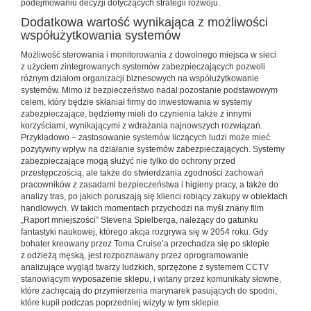
podejmowaniu decyzji dotyczących strategii rozwoju.
Dodatkowa wartość wynikająca z możliwości
współużytkowania systemów
Możliwość sterowania i monitorowania z dowolnego miejsca w sieci
z użyciem zintegrowanych systemów zabezpieczających pozwoli
różnym działom organizacji biznesowych na współużytkowanie
systemów. Mimo iż bezpieczeństwo nadal pozostanie podstawowym
celem, który będzie skłaniał firmy do inwestowania w systemy
zabezpieczające, będziemy mieli do czynienia także z innymi
korzyściami, wynikającymi z wdrażania najnowszych rozwiązań.
Przykładowo – zastosowanie systemów liczących ludzi może mieć
pozytywny wpływ na działanie systemów zabezpieczających. Systemy
zabezpieczające mogą służyć nie tylko do ochrony przed
przestępczością, ale także do stwierdzania zgodności zachowań
pracowników z zasadami bezpieczeństwa i higieny pracy, a także do
analizy tras, po jakich poruszają się klienci robiący zakupy w obiektach
handlowych. W takich momentach przychodzi na myśl znany film
„Raport mniejszości” Stevena Spielberga, należący do gatunku
fantastyki naukowej, którego akcja rozgrywa się w 2054 roku. Gdy
bohater kreowany przez Toma Cruise’a przechadza się po sklepie
z odzieżą męską, jest rozpoznawany przez oprogramowanie
analizujące wygląd twarzy ludzkich, sprzężone z systemem CCTV
stanowiącym wyposażenie sklepu, i witany przez komunikaty słowne,
które zachęcają do przymierzenia marynarek pasujących do spodni,
które kupił podczas poprzedniej wizyty w tym sklepie.