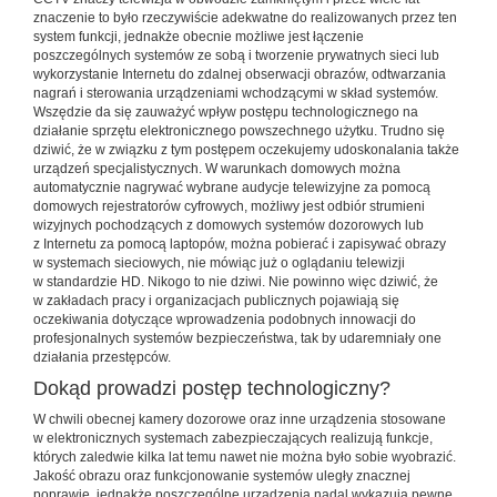
znaczenie to było rzeczywiście adekwatne do realizowanych przez ten
system funkcji, jednakże obecnie możliwe jest łączenie
poszczególnych systemów ze sobą i tworzenie prywatnych sieci lub
wykorzystanie Internetu do zdalnej obserwacji obrazów, odtwarzania
nagrań i sterowania urządzeniami wchodzącymi w skład systemów.
Wszędzie da się zauważyć wpływ postępu technologicznego na
działanie sprzętu elektronicznego powszechnego użytku. Trudno się
dziwić, że w związku z tym postępem oczekujemy udoskonalania także
urządzeń specjalistycznych. W warunkach domowych można
automatycznie nagrywać wybrane audycje telewizyjne za pomocą
domowych rejestratorów cyfrowych, możliwy jest odbiór strumieni
wizyjnych pochodzących z domowych systemów dozorowych lub
z Internetu za pomocą laptopów, można pobierać i zapisywać obrazy
w systemach sieciowych, nie mówiąc już o oglądaniu telewizji
w standardzie HD. Nikogo to nie dziwi. Nie powinno więc dziwić, że
w zakładach pracy i organizacjach publicznych pojawiają się
oczekiwania dotyczące wprowadzenia podobnych innowacji do
profesjonalnych systemów bezpieczeństwa, tak by udaremniały one
działania przestępców.
Dokąd prowadzi postęp technologiczny?
W chwili obecnej kamery dozorowe oraz inne urządzenia stosowane
w elektronicznych systemach zabezpieczających realizują funkcje,
których zaledwie kilka lat temu nawet nie można było sobie wyobrazić.
Jakość obrazu oraz funkcjonowanie systemów uległy znacznej
poprawie, jednakże poszczególne urządzenia nadal wykazują pewne