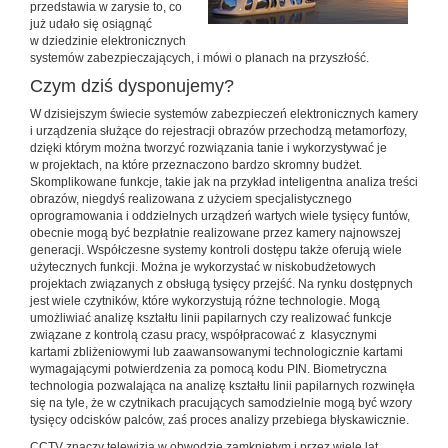
przedstawia w zarysie to, co
już udało się osiągnąć
w dziedzinie elektronicznych
systemów zabezpieczających, i mówi o planach na przyszłość.
Czym dziś dysponujemy?
W dzisiejszym świecie systemów zabezpieczeń elektronicznych kamery
i urządzenia służące do rejestracji obrazów przechodzą metamorfozy,
dzięki którym można tworzyć rozwiązania tanie i wykorzystywać je
w projektach, na które przeznaczono bardzo skromny budżet.
Skomplikowane funkcje, takie jak na przykład inteligentna analiza treści
obrazów, niegdyś realizowana z użyciem specjalistycznego
oprogramowania i oddzielnych urządzeń wartych wiele tysięcy funtów,
obecnie mogą być bezpłatnie realizowane przez kamery najnowszej
generacji. Współczesne systemy kontroli dostępu także oferują wiele
użytecznych funkcji. Można je wykorzystać w niskobudżetowych
projektach związanych z obsługą tysięcy przejść. Na rynku dostępnych
jest wiele czytników, które wykorzystują różne technologie. Mogą
umożliwiać analizę kształtu linii papilarnych czy realizować funkcje
związane z kontrolą czasu pracy, współpracować z klasycznymi
kartami zbliżeniowymi lub zaawansowanymi technologicznie kartami
wymagającymi potwierdzenia za pomocą kodu PIN. Biometryczna
technologia pozwalająca na analizę kształtu linii papilarnych rozwinęła
się na tyle, że w czytnikach pracujących samodzielnie mogą być wzory
tysięcy odcisków palców, zaś proces analizy przebiega błyskawicznie.
CCTV znaczy telewizja w obwodzie zamkniętym i przez wiele lat