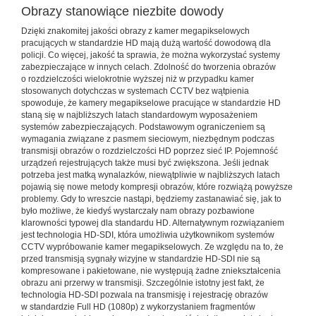
Obrazy stanowiące niezbite dowody
Dzięki znakomitej jakości obrazy z kamer megapikselowych
pracujących w standardzie HD mają dużą wartość dowodową dla
policji. Co więcej, jakość ta sprawia, że można wykorzystać systemy
zabezpieczające w innych celach. Zdolność do tworzenia obrazów
o rozdzielczości wielokrotnie wyższej niż w przypadku kamer
stosowanych dotychczas w systemach CCTV bez wątpienia
spowoduje, że kamery megapikselowe pracujące w standardzie HD
staną się w najbliższych latach standardowym wyposażeniem
systemów zabezpieczających. Podstawowym ograniczeniem są
wymagania związane z pasmem sieciowym, niezbędnym podczas
transmisji obrazów o rozdzielczości HD poprzez sieć IP. Pojemność
urządzeń rejestrujących także musi być zwiększona. Jeśli jednak
potrzeba jest matką wynalazków, niewątpliwie w najbliższych latach
pojawią się nowe metody kompresji obrazów, które rozwiążą powyższe
problemy. Gdy to wreszcie nastąpi, będziemy zastanawiać się, jak to
było możliwe, że kiedyś wystarczały nam obrazy pozbawione
klarowności typowej dla standardu HD. Alternatywnym rozwiązaniem
jest technologia HD-SDI, która umożliwia użytkownikom systemów
CCTV wypróbowanie kamer megapikselowych. Ze względu na to, że
przed transmisją sygnały wizyjne w standardzie HD-SDI nie są
kompresowane i pakietowane, nie występują żadne zniekształcenia
obrazu ani przerwy w transmisji. Szczególnie istotny jest fakt, że
technologia HD-SDI pozwala na transmisję i rejestrację obrazów
w standardzie Full HD (1080p) z wykorzystaniem fragmentów