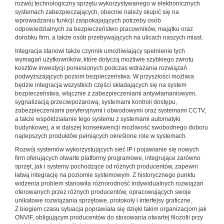
rozwój technologiczny sprzętu wykorzystywanego w elektronicznych
systemach zabezpieczających, obecnie należy skupić się na
wprowadzaniu funkcji zaspokajających potrzeby osób
odpowiedzialnych za bezpieczeństwo pracowników, majątku oraz
dorobku firm, a także osób przebywających na ulicach naszych miast.
Integracja stanowi także czynnik umożliwiający spełnienie tych
wymagań użytkowników, które dotyczą możliwie szybkiego zwrotu
kosztów inwestycji poniesionych podczas wdrażania rozwiązań
podwyższających poziom bezpieczeństwa. W przyszłości możliwa
będzie integracja wszystkich części składających się na system
bezpieczeństwa, włącznie z zabezpieczeniami antywłamaniowymi,
sygnalizacją przeciwpożarową, systemami kontroli dostępu,
zabezpieczeniami peryferyjnymi i obwodowymi oraz systemami CCTV,
a także współdziałanie tego systemu z systemami automatyki
budynkowej, a w dalszej konsekwencji możliwość swobodnego doboru
najlepszych produktów pełniących określone role w systemach.
Rozwój systemów wykorzystujących sieć IP i pojawianie się nowych
firm oferujących otwarte platformy programowe, integrujące zarówno
sprzęt, jak i systemy pochodzące od różnych producentów, zapewni
łatwą integrację na poziomie systemowym. Z historycznego punktu
widzenia problem stanowiła różnorodność indywidualnych rozwiązań
oferowanych przez różnych producentów, opracowujących swoje
unikatowe rozwiązania sprzętowe, protokoły i interfejsy graficzne.
Z biegiem czasu sytuacja poprawiała się dzięki takim organizacjom jak
ONVIF, obligującym producentów do stosowania otwartej filozofii przy