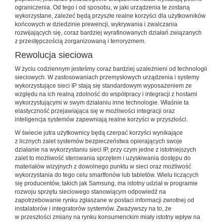
ograniczenia. Od tego i od sposobu, w jaki urządzenia te zostaną
wykorzystane, zależeć będą przyszłe realne korzyści dla użytkowników
końcowych w dziedzinie prewencji, wykrywania i zwalczania
rozwijających się, coraz bardziej wyrafinowanych działań związanych
z przestępczością zorganizowaną i terroryzmem.
Rewolucja sieciowa
W życiu codziennym jesteśmy coraz bardziej uzależnieni od technologii
sieciowych. W zastosowaniach przemysłowych urządzenia i systemy
wykorzystujące sieci IP stają się standardowym wyposażeniem ze
względu na ich realną zdolność do współpracy i integracji z hostami
wykorzystującymi w swym działaniu inne technologie. Właśnie ta
elastyczność przejawiająca się w możliwości integracji oraz
inteligencja systemów zapewniają realne korzyści w przyszłości.
W świecie jutra użytkownicy będą czerpać korzyści wynikające
z licznych zalet systemów bezpieczeństwa opierających swoje
działanie na wykorzystaniu sieci IP, przy czym jedne z istotniejszych
zalet to możliwość sterowania sprzętem i uzyskiwania dostępu do
materiałów wizyjnych z dowolnego punktu w sieci oraz możliwość
wykorzystania do tego celu smartfonów lub tabletów. Wielu liczących
się producentów, takich jak Samsung, ma istotny udział w programie
rozwoju sprzętu sieciowego stanowiącym odpowiedź na
zapotrzebowanie rynku zgłaszane w postaci informacji zwrotnej od
instalatorów i integratorów systemów. Zważywszy na to, że
w przeszłości zmiany na rynku konsumenckim miały istotny wpływ na