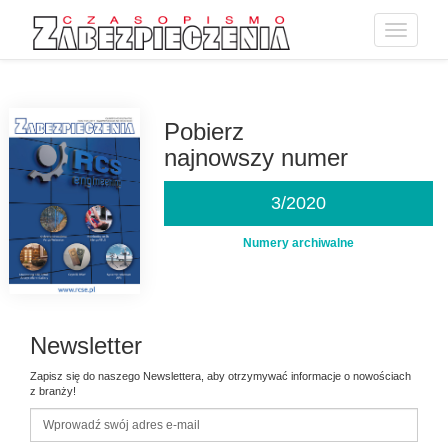
Toggle
navigatio
Przejdź
do
treści
Pobierz
najnowszy numer
3/2020
Numery archiwalne
Newsletter
Zapisz się do naszego Newslettera, aby otrzymywać informacje o nowościach
z branży!