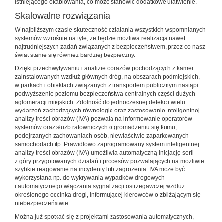
istniejącego okablowania, co może stanowić dodatkowe ułatwienie.
Skalowalne rozwiązania
W najbliższym czasie skuteczność działania wszystkich wspomnianych
systemów wzrośnie na tyle, że będzie możliwa realizacja nawet
najtrudniejszych zadań związanych z bezpieczeństwem, przez co nasz
świat stanie się również bardziej bezpieczny.
Dzięki przechwytywaniu i analizie obrazów pochodzących z kamer
zainstalowanych wzdłuż głównych dróg, na obszarach podmiejskich,
w parkach i obiektach związanych z transportem publicznym nastąpi
podwyższenie poziomu bezpieczeństwa centralnych części dużych
aglomeracji miejskich. Zdolność do jednoczesnej detekcji wielu
wydarzeń zachodzących równolegle oraz zastosowanie inteligentnej
analizy treści obrazów (IVA) pozwala na informowanie operatorów
systemów oraz służb ratowniczych o gromadzeniu się tłumu,
podejrzanych zachowaniach osób, niewłaściwie zaparkowanych
samochodach itp. Prawidłowo zaprogramowany system inteligentnej
analizy treści obrazów (IVA) umożliwia automatyczną inicjację serii
z góry przygotowanych działań i procesów pozwalających na możliwie
szybkie reagowanie na incydenty lub zagrożenia. IVA może być
wykorzystana np. do wykrywania wypadków drogowych
i automatycznego włączania sygnalizacji ostrzegawczej wzdłuż
określonego odcinka drogi, informującej kierowców o zbliżającym się
niebezpieczeństwie.
Można już spotkać się z projektami zastosowania automatycznych,