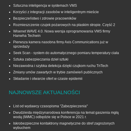
Sztuczna inteligencja w systemach VMS
Korzyści z integracji zasobów w inteligentnym mieście
Bezpieczeństwo i zdrowie pracowników
Rozmieszczenie czujek pożarowych na płaskim stropie. Część 2
Wisenet WAVE 4.0. Nowa wersja oprogramowania VMS firmy
Hanwha Techwin
Pierwsza kamera nasobna firmy Axis Communications już w
sprzedaży
Seek Scan - system do automatycznego pomiaru temperatury ciała
Sztuka zabezpieczania dzieł sztuki
Niezawodna i szybka detekcja dzięki czujkom ruchu TriTech
Zmiany umów zawartych w trybie zamówień publicznych
Składanie i otwarcie ofert w czasie epidemii
NAJNOWSZE AKTUALNOŚCI
List od wydawcy czasopisma "Zabezpieczenia"
Dwudziesta międzynarodowa konferencja na temat gaszenia mgłą
wodą (IWMC) odbędzie się w Polsce w 2021 r.
Iskrobezpieczne kontaktrony magnetyczne do stref zagrożonych
wybuchem