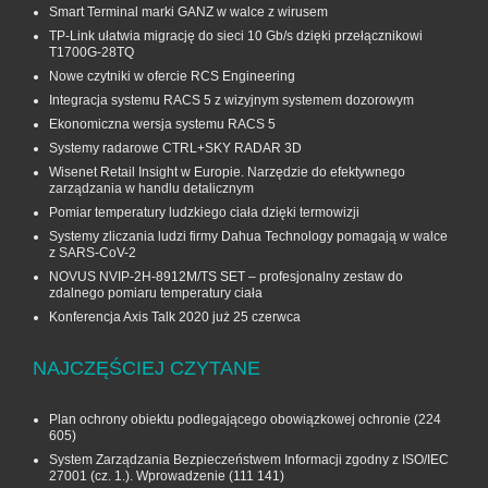
Smart Terminal marki GANZ w walce z wirusem
TP-Link ułatwia migrację do sieci 10 Gb/s dzięki przełącznikowi
T1700G‑28TQ
Nowe czytniki w ofercie RCS Engineering
Integracja systemu RACS 5 z wizyjnym systemem dozorowym
Ekonomiczna wersja systemu RACS 5
Systemy radarowe CTRL+SKY RADAR 3D
Wisenet Retail Insight w Europie. Narzędzie do efektywnego
zarządzania w handlu detalicznym
Pomiar temperatury ludzkiego ciała dzięki termowizji
Systemy zliczania ludzi firmy Dahua Technology pomagają w walce
z SARS-CoV-2
NOVUS NVIP-2H-8912M/TS SET – profesjonalny zestaw do
zdalnego pomiaru temperatury ciała
Konferencja Axis Talk 2020 już 25 czerwca
NAJCZĘŚCIEJ CZYTANE
Plan ochrony obiektu podlegającego obowiązkowej ochronie
(224
605)
System Zarządzania Bezpieczeństwem Informacji zgodny z ISO/IEC
27001 (cz. 1.). Wprowadzenie
(111 141)