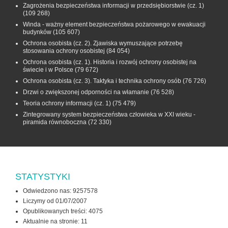
Zagrożenia bezpieczeństwa informacji w przedsiębiorstwie (cz. 1)
(109 268)
Winda - ważny element bezpieczeństwa pożarowego w ewakuacji
budynków
(105 607)
Ochrona osobista (cz. 2). Zjawiska wymuszające potrzebę
stosowania ochrony osobistej
(84 054)
Ochrona osobista (cz. 1). Historia i rozwój ochrony osobistej na
świecie i w Polsce
(79 672)
Ochrona osobista (cz. 3). Taktyka i technika ochrony osób
(76 726)
Drzwi o zwiększonej odporności na włamanie
(76 528)
Teoria ochrony informacji (cz. 1)
(75 479)
Zintegrowany system bezpieczeństwa człowieka w XXI wieku -
piramida równoboczna
(72 330)
STATYSTYKI
Odwiedzono nas: 9257578
Liczymy od 01/07/2007
Opublikowanych treści: 4075
Aktualnie na stronie:
11