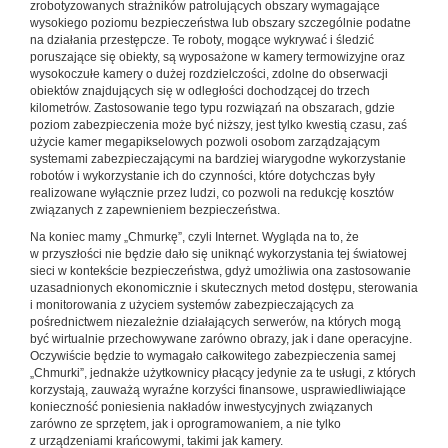
zrobotyzowanych strażników patrolujących obszary wymagające
wysokiego poziomu bezpieczeństwa lub obszary szczególnie podatne
na działania przestępcze. Te roboty, mogące wykrywać i śledzić
poruszające się obiekty, są wyposażone w kamery termowizyjne oraz
wysokoczułe kamery o dużej rozdzielczości, zdolne do obserwacji
obiektów znajdujących się w odległości dochodzącej do trzech
kilometrów. Zastosowanie tego typu rozwiązań na obszarach, gdzie
poziom zabezpieczenia może być niższy, jest tylko kwestią czasu, zaś
użycie kamer megapikselowych pozwoli osobom zarządzającym
systemami zabezpieczającymi na bardziej wiarygodne wykorzystanie
robotów i wykorzystanie ich do czynności, które dotychczas były
realizowane wyłącznie przez ludzi, co pozwoli na redukcję kosztów
związanych z zapewnieniem bezpieczeństwa.
Na koniec mamy „Chmurkę”, czyli Internet. Wygląda na to, że
w przyszłości nie będzie dało się uniknąć wykorzystania tej światowej
sieci w kontekście bezpieczeństwa, gdyż umożliwia ona zastosowanie
uzasadnionych ekonomicznie i skutecznych metod dostępu, sterowania
i monitorowania z użyciem systemów zabezpieczających za
pośrednictwem niezależnie działających serwerów, na których mogą
być wirtualnie przechowywane zarówno obrazy, jak i dane operacyjne.
Oczywiście będzie to wymagało całkowitego zabezpieczenia samej
„Chmurki”, jednakże użytkownicy płacący jedynie za te usługi, z których
korzystają, zauważą wyraźne korzyści finansowe, usprawiedliwiające
konieczność poniesienia nakładów inwestycyjnych związanych
zarówno ze sprzętem, jak i oprogramowaniem, a nie tylko
z urządzeniami krańcowymi, takimi jak kamery.