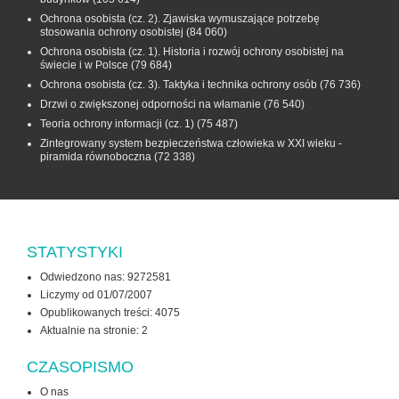
Ochrona osobista (cz. 2). Zjawiska wymuszające potrzebę
stosowania ochrony osobistej
(84 060)
Ochrona osobista (cz. 1). Historia i rozwój ochrony osobistej na
świecie i w Polsce
(79 684)
Ochrona osobista (cz. 3). Taktyka i technika ochrony osób
(76 736)
Drzwi o zwiększonej odporności na włamanie
(76 540)
Teoria ochrony informacji (cz. 1)
(75 487)
Zintegrowany system bezpieczeństwa człowieka w XXI wieku -
piramida równoboczna
(72 338)
STATYSTYKI
Odwiedzono nas: 9272581
Liczymy od 01/07/2007
Opublikowanych treści: 4075
Aktualnie na stronie:
2
CZASOPISMO
O nas