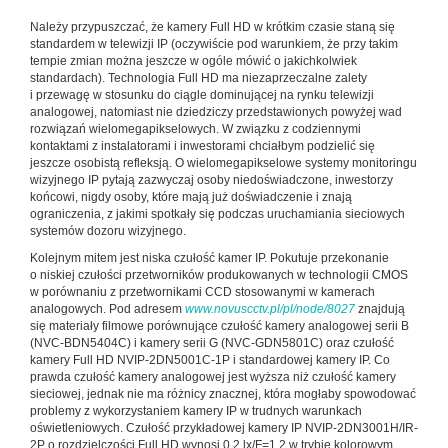
Należy przypuszczać, że kamery Full HD w krótkim czasie staną się
standardem w telewizji IP (oczywiście pod warunkiem, że przy takim
tempie zmian można jeszcze w ogóle mówić o jakichkolwiek
standardach). Technologia Full HD ma niezaprzeczalne zalety
i przewagę w stosunku do ciągle dominującej na rynku telewizji
analogowej, natomiast nie dziedziczy przedstawionych powyżej wad
rozwiązań wielomegapikselowych. W związku z codziennymi
kontaktami z instalatorami i inwestorami chciałbym podzielić się
jeszcze osobistą refleksją. O wielomegapikselowe systemy monitoringu
wizyjnego IP pytają zazwyczaj osoby niedoświadczone, inwestorzy
końcowi, nigdy osoby, które mają już doświadczenie i znają
ograniczenia, z jakimi spotkały się podczas uruchamiania sieciowych
systemów dozoru wizyjnego.
Kolejnym mitem jest niska czułość kamer IP. Pokutuje przekonanie
o niskiej czułości przetworników produkowanych w technologii CMOS
w porównaniu z przetwornikami CCD stosowanymi w kamerach
analogowych. Pod adresem
www.novuscctv.pl/pl/node/8027
znajdują
się materiały filmowe porównujące czułość kamery analogowej serii B
(NVC-BDN5404C) i kamery serii G (NVC-GDN5801C) oraz czułość
kamery Full HD NVIP-2DN5001C-1P i standardowej kamery IP. Co
prawda czułość kamery analogowej jest wyższa niż czułość kamery
sieciowej, jednak nie ma różnicy znacznej, która mogłaby spowodować
problemy z wykorzystaniem kamery IP w trudnych warunkach
oświetleniowych. Czułość przykładowej kamery IP NVIP-2DN3001H/IR-
2P o rozdzielczości Full HD wynosi 0,2 lx/F=1,2 w trybie kolorowym,