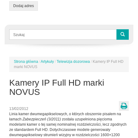
Dodaj adres
Formularz
wyszukiwania
Szukaj
Strona główna
/
Artykuły
/
Telewizja dozorowa
/
Kamery IP Full HD
Jesteś
marki NOVUS
tutaj
Kamery IP Full HD marki
NOVUS
13/02/2012
Linia kamer dwumegapikselowych, o których obszernie pisałem na
łamach
Zabezpieczeń (3/2011)
została uzupełniona pięcioma
modelami kamer o tej samej nominalnej rozdzielczości, lecz zgodnych
ze standardem Full HD. Dotychczasowe modele generowały
dwumegapikselowy strumień wizyjny w rozdzielczości 1600×1200