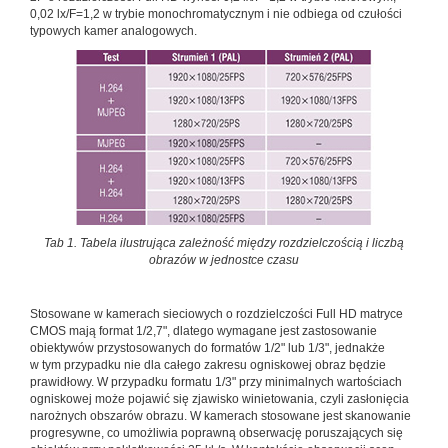
0,02 lx/F=1,2 w trybie monochromatycznym i nie odbiega od czułości
typowych kamer analogowych.
Tab 1. Tabela ilustrująca zależność między rozdzielczością i liczbą
obrazów w jednostce czasu
Stosowane w kamerach sieciowych o rozdzielczości Full HD matryce
CMOS mają format 1/2,7", dlatego wymagane jest zastosowanie
obiektywów przystosowanych do formatów 1/2" lub 1/3", jednakże
w tym przypadku nie dla całego zakresu ogniskowej obraz będzie
prawidłowy. W przypadku formatu 1/3" przy minimalnych wartościach
ogniskowej może pojawić się zjawisko winietowania, czyli zasłonięcia
narożnych obszarów obrazu. W kamerach stosowane jest skanowanie
progresywne, co umożliwia poprawną obserwację poruszających się