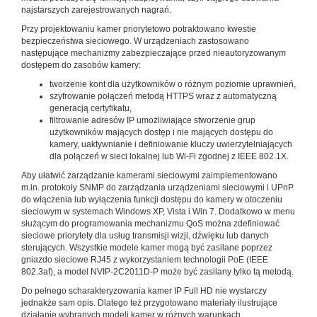
najstarszych zarejestrowanych nagrań.
Przy projektowaniu kamer priorytetowo potraktowano kwestie
bezpieczeństwa sieciowego. W urządzeniach zastosowano
następujące mechanizmy zabezpieczające przed nieautoryzowanym
dostępem do zasobów kamery:
tworzenie kont dla użytkowników o różnym poziomie uprawnień,
szyfrowanie połączeń metodą HTTPS wraz z automatyczną
generacją certyfikatu,
filtrowanie adresów IP umożliwiające stworzenie grup
użytkowników mających dostęp i nie mających dostępu do
kamery, uaktywnianie i definiowanie kluczy uwierzytelniających
dla połączeń w sieci lokalnej lub Wi-Fi zgodnej z IEEE 802.1X.
Aby ułatwić zarządzanie kamerami sieciowymi zaimplementowano
m.in. protokoły SNMP do zarządzania urządzeniami sieciowymi i UPnP
do włączenia lub wyłączenia funkcji dostępu do kamery w otoczeniu
sieciowym w systemach Windows XP, Vista i Win 7. Dodatkowo w menu
służącym do programowania mechanizmu QoS można zdefiniować
sieciowe priorytety dla usług transmisji wizji, dźwięku lub danych
sterujących. Wszystkie modele kamer mogą być zasilane poprzez
gniazdo sieciowe RJ45 z wykorzystaniem technologii PoE (IEEE
802.3af), a model NVIP-2C2011D-P może być zasilany tylko tą metodą.
Do pełnego scharakteryzowania kamer IP Full HD nie wystarczy
jednakże sam opis. Dlatego też przygotowano materiały ilustrujące
działanie wybranych modeli kamer w różnych warunkach