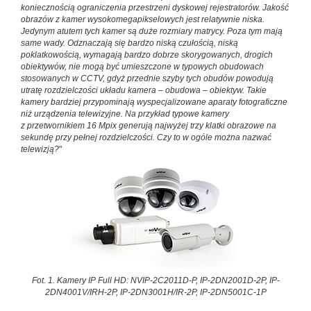
koniecznością ograniczenia przestrzeni dyskowej rejestratorów. Jakość
obrazów z kamer wysokomegapikselowych jest relatywnie niska.
Jedynym atutem tych kamer są duże rozmiary matrycy. Poza tym mają
same wady. Odznaczają się bardzo niską czułością, niską
poklatkowością, wymagają bardzo dobrze skorygowanych, drogich
obiektywów, nie mogą być umieszczone w typowych obudowach
stosowanych w CCTV, gdyż przednie szyby tych obudów powodują
utratę rozdzielczości układu kamera – obudowa – obiektyw. Takie
kamery bardziej przypominają wyspecjalizowane aparaty fotograficzne
niż urządzenia telewizyjne. Na przykład typowe kamery
z przetwornikiem 16 Mpix generują najwyżej trzy klatki obrazowe na
sekundę przy pełnej rozdzielczości. Czy to w ogóle można nazwać
telewizją?
"
Fot. 1. Kamery IP Full HD: NVIP-2C2011D-P, IP-2DN2001D-2P, IP-
2DN4001V/IRH-2P, IP-2DN3001H/IR-2P, IP-2DN5001C-1P