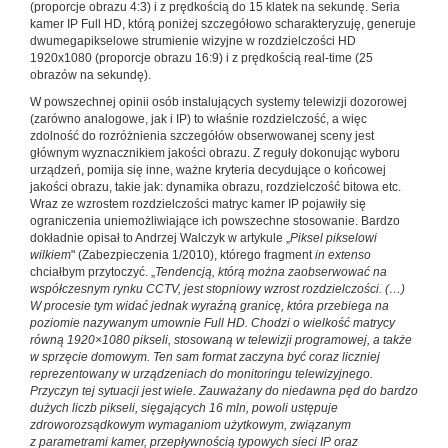
(proporcje obrazu 4:3) i z prędkością do 15 klatek na sekundę. Seria
kamer IP Full HD, którą poniżej szczegółowo scharakteryzuję, generuje
dwumegapikselowe strumienie wizyjne w rozdzielczości HD
1920x1080 (proporcje obrazu 16:9) i z prędkością real-time (25
obrazów na sekundę).
W powszechnej opinii osób instalujących systemy telewizji dozorowej
(zarówno analogowe, jak i IP) to właśnie rozdzielczość, a więc
zdolność do rozróżnienia szczegółów obserwowanej sceny jest
głównym wyznacznikiem jakości obrazu. Z reguły dokonując wyboru
urządzeń, pomija się inne, ważne kryteria decydujące o końcowej
jakości obrazu, takie jak: dynamika obrazu, rozdzielczość bitowa etc.
Wraz ze wzrostem rozdzielczości matryc kamer IP pojawiły się
ograniczenia uniemożliwiające ich powszechne stosowanie. Bardzo
dokładnie opisał to Andrzej Walczyk w artykule „
Piksel pikselowi
wilkiem
" (Zabezpieczenia 1/2010), którego fragment
in extenso
chciałbym przytoczyć. „
Tendencją, którą można zaobserwować na
współczesnym rynku CCTV, jest stopniowy wzrost rozdzielczości. (…)
W procesie tym widać jednak wyraźną granicę, która przebiega na
poziomie nazywanym umownie Full HD. Chodzi o wielkość matrycy
równą 1920×1080 pikseli, stosowaną w telewizji programowej, a także
w sprzęcie domowym. Ten sam format zaczyna być coraz liczniej
reprezentowany w urządzeniach do monitoringu telewizyjnego.
Przyczyn tej sytuacji jest wiele. Zauważany do niedawna pęd do bardzo
dużych liczb pikseli, sięgających 16 mln, powoli ustępuje
zdroworozsądkowym wymaganiom użytkowym, związanym
z parametrami kamer, przepływnością typowych sieci IP oraz