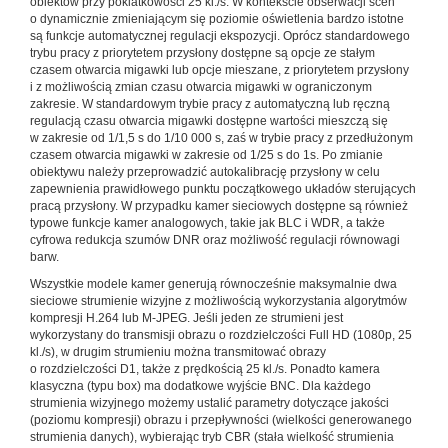
obiektów przy poklatkowości 25 kl./s. W kontekście obserwacji scen
o dynamicznie zmieniającym się poziomie oświetlenia bardzo istotne
są funkcje automatycznej regulacji ekspozycji. Oprócz standardowego
trybu pracy z priorytetem przysłony dostępne są opcje ze stałym
czasem otwarcia migawki lub opcje mieszane, z priorytetem przysłony
i z możliwością zmian czasu otwarcia migawki w ograniczonym
zakresie. W standardowym trybie pracy z automatyczną lub ręczną
regulacją czasu otwarcia migawki dostępne wartości mieszczą się
w zakresie od 1/1,5 s do 1/10 000 s, zaś w trybie pracy z przedłużonym
czasem otwarcia migawki w zakresie od 1/25 s do 1s. Po zmianie
obiektywu należy przeprowadzić autokalibrację przysłony w celu
zapewnienia prawidłowego punktu początkowego układów sterujących
pracą przysłony. W przypadku kamer sieciowych dostępne są również
typowe funkcje kamer analogowych, takie jak BLC i WDR, a także
cyfrowa redukcja szumów DNR oraz możliwość regulacji równowagi
barw.
Wszystkie modele kamer generują równocześnie maksymalnie dwa
sieciowe strumienie wizyjne z możliwością wykorzystania algorytmów
kompresji H.264 lub M-JPEG. Jeśli jeden ze strumieni jest
wykorzystany do transmisji obrazu o rozdzielczości Full HD (1080p, 25
kl./s), w drugim strumieniu można transmitować obrazy
o rozdzielczości D1, także z prędkością 25 kl./s. Ponadto kamera
klasyczna (typu box) ma dodatkowe wyjście BNC. Dla każdego
strumienia wizyjnego możemy ustalić parametry dotyczące jakości
(poziomu kompresji) obrazu i przepływności (wielkości generowanego
strumienia danych), wybierając tryb CBR (stała wielkość strumienia