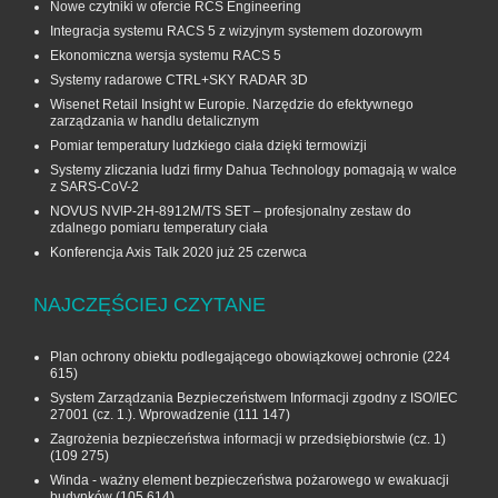
Nowe czytniki w ofercie RCS Engineering
Integracja systemu RACS 5 z wizyjnym systemem dozorowym
Ekonomiczna wersja systemu RACS 5
Systemy radarowe CTRL+SKY RADAR 3D
Wisenet Retail Insight w Europie. Narzędzie do efektywnego
zarządzania w handlu detalicznym
Pomiar temperatury ludzkiego ciała dzięki termowizji
Systemy zliczania ludzi firmy Dahua Technology pomagają w walce
z SARS-CoV-2
NOVUS NVIP-2H-8912M/TS SET – profesjonalny zestaw do
zdalnego pomiaru temperatury ciała
Konferencja Axis Talk 2020 już 25 czerwca
NAJCZĘŚCIEJ CZYTANE
Plan ochrony obiektu podlegającego obowiązkowej ochronie
(224
615)
System Zarządzania Bezpieczeństwem Informacji zgodny z ISO/IEC
27001 (cz. 1.). Wprowadzenie
(111 147)
Zagrożenia bezpieczeństwa informacji w przedsiębiorstwie (cz. 1)
(109 275)
Winda - ważny element bezpieczeństwa pożarowego w ewakuacji
budynków
(105 614)