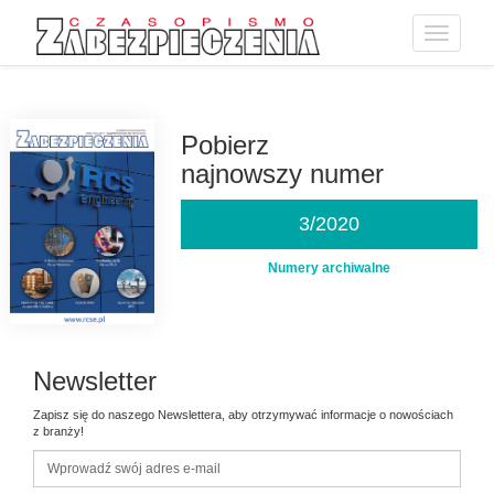
Toggle
navigatio
Przejdź
do
treści
Pobierz
najnowszy numer
3/2020
Numery archiwalne
Newsletter
Zapisz się do naszego Newslettera, aby otrzymywać informacje o nowościach
z branży!