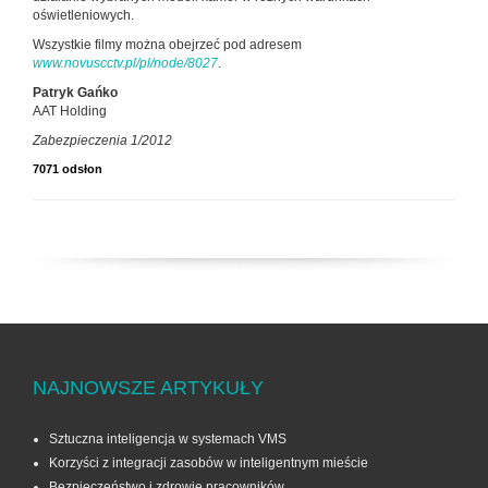
oświetleniowych.
Wszystkie filmy można obejrzeć pod adresem
www.novuscctv.pl/pl/node/8027
.
Patryk Gańko
AAT Holding
Zabezpieczenia 1/2012
7071 odsłon
NAJNOWSZE ARTYKUŁY
Sztuczna inteligencja w systemach VMS
Korzyści z integracji zasobów w inteligentnym mieście
Bezpieczeństwo i zdrowie pracowników