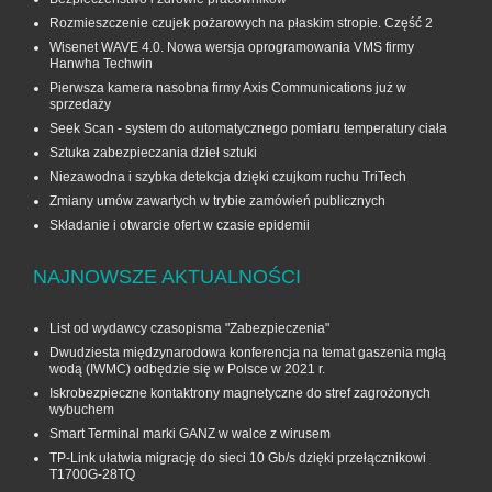
Rozmieszczenie czujek pożarowych na płaskim stropie. Część 2
Wisenet WAVE 4.0. Nowa wersja oprogramowania VMS firmy
Hanwha Techwin
Pierwsza kamera nasobna firmy Axis Communications już w
sprzedaży
Seek Scan - system do automatycznego pomiaru temperatury ciała
Sztuka zabezpieczania dzieł sztuki
Niezawodna i szybka detekcja dzięki czujkom ruchu TriTech
Zmiany umów zawartych w trybie zamówień publicznych
Składanie i otwarcie ofert w czasie epidemii
NAJNOWSZE AKTUALNOŚCI
List od wydawcy czasopisma "Zabezpieczenia"
Dwudziesta międzynarodowa konferencja na temat gaszenia mgłą
wodą (IWMC) odbędzie się w Polsce w 2021 r.
Iskrobezpieczne kontaktrony magnetyczne do stref zagrożonych
wybuchem
Smart Terminal marki GANZ w walce z wirusem
TP-Link ułatwia migrację do sieci 10 Gb/s dzięki przełącznikowi
T1700G‑28TQ