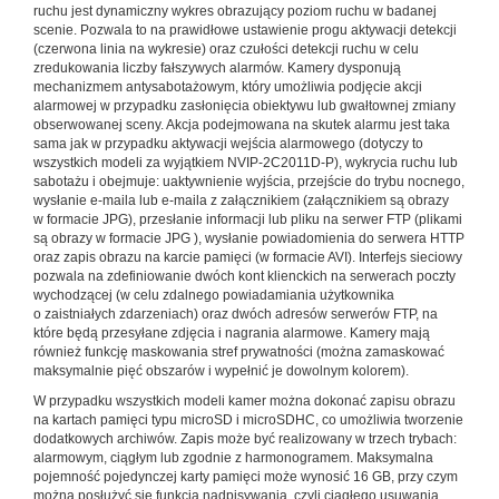
ruchu jest dynamiczny wykres obrazujący poziom ruchu w badanej
scenie. Pozwala to na prawidłowe ustawienie progu aktywacji detekcji
(czerwona linia na wykresie) oraz czułości detekcji ruchu w celu
zredukowania liczby fałszywych alarmów. Kamery dysponują
mechanizmem antysabotażowym, który umożliwia podjęcie akcji
alarmowej w przypadku zasłonięcia obiektywu lub gwałtownej zmiany
obserwowanej sceny. Akcja podejmowana na skutek alarmu jest taka
sama jak w przypadku aktywacji wejścia alarmowego (dotyczy to
wszystkich modeli za wyjątkiem NVIP-2C2011D-P), wykrycia ruchu lub
sabotażu i obejmuje: uaktywnienie wyjścia, przejście do trybu nocnego,
wysłanie e-maila lub e-maila z załącznikiem (załącznikiem są obrazy
w formacie JPG), przesłanie informacji lub pliku na serwer FTP (plikami
są obrazy w formacie JPG ), wysłanie powiadomienia do serwera HTTP
oraz zapis obrazu na karcie pamięci (w formacie AVI). Interfejs sieciowy
pozwala na zdefiniowanie dwóch kont klienckich na serwerach poczty
wychodzącej (w celu zdalnego powiadamiania użytkownika
o zaistniałych zdarzeniach) oraz dwóch adresów serwerów FTP, na
które będą przesyłane zdjęcia i nagrania alarmowe. Kamery mają
również funkcję maskowania stref prywatności (można zamaskować
maksymalnie pięć obszarów i wypełnić je dowolnym kolorem).
W przypadku wszystkich modeli kamer można dokonać zapisu obrazu
na kartach pamięci typu microSD i microSDHC, co umożliwia tworzenie
dodatkowych archiwów. Zapis może być realizowany w trzech trybach:
alarmowym, ciągłym lub zgodnie z harmonogramem. Maksymalna
pojemność pojedynczej karty pamięci może wynosić 16 GB, przy czym
można posłużyć się funkcją nadpisywania, czyli ciągłego usuwania