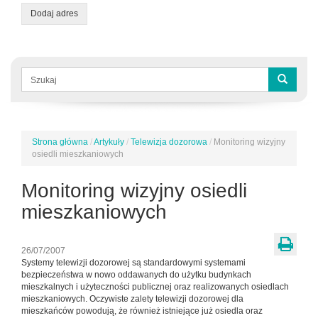
Dodaj adres
Formularz
wyszukiwania
Szukaj
Strona główna
/
Artykuły
/
Telewizja dozorowa
/
Monitoring wizyjny
Jesteś
osiedli mieszkaniowych
tutaj
Monitoring wizyjny osiedli
mieszkaniowych
26/07/2007
Systemy telewizji dozorowej są standardowymi systemami
bezpieczeństwa w nowo oddawanych do użytku budynkach
mieszkalnych i użyteczności publicznej oraz realizowanych osiedlach
mieszkaniowych. Oczywiste zalety telewizji dozorowej dla
mieszkańców powodują, że również istniejące już osiedla oraz