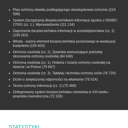
Plan ochrony obiektu podlegającego obowiązkowej ochronie
(224
598)
System Zarządzania Bezpieczeństwem Informacji zgodny z ISO/IEC
27001 (cz. 1.). Wprowadzenie
(111 134)
Zagrożenia bezpieczeństwa informacji w przedsiębiorstwie (cz. 1)
(109 263)
Winda - ważny element bezpieczeństwa pożarowego w ewakuacji
budynków
(105 603)
Ochrona osobista (cz. 2). Zjawiska wymuszające potrzebę
stosowania ochrony osobistej
(84 048)
Ochrona osobista (cz. 1). Historia i rozwój ochrony osobistej na
świecie i w Polsce
(79 667)
Ochrona osobista (cz. 3). Taktyka i technika ochrony osób
(76 720)
Drzwi o zwiększonej odporności na włamanie
(76 524)
Teoria ochrony informacji (cz. 1)
(75 468)
Zintegrowany system bezpieczeństwa człowieka w XXI wieku -
piramida równoboczna
(72 326)
STATYSTYKI