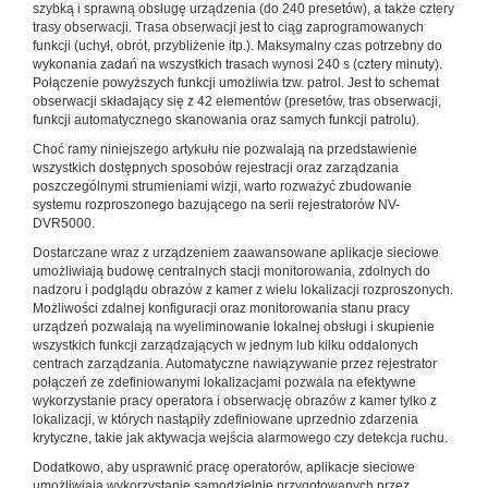
szybką i sprawną obsługę urządzenia (do 240 presetów), a także cztery
trasy obserwacji. Trasa obserwacji jest to ciąg zaprogramowanych
funkcji (uchył, obrót, przybliżenie itp.). Maksymalny czas potrzebny do
wykonania zadań na wszystkich trasach wynosi 240 s (cztery minuty).
Połączenie powyższych funkcji umożliwia tzw. patrol. Jest to schemat
obserwacji składający się z 42 elementów (presetów, tras obserwacji,
funkcji automatycznego skanowania oraz samych funkcji patrolu).
Choć ramy niniejszego artykułu nie pozwalają na przedstawienie
wszystkich dostępnych sposobów rejestracji oraz zarządzania
poszczególnymi strumieniami wizji, warto rozważyć zbudowanie
systemu rozproszonego bazującego na serii rejestratorów NV-
DVR5000.
Dostarczane wraz z urządzeniem zaawansowane aplikacje sieciowe
umożliwiają budowę centralnych stacji monitorowania, zdolnych do
nadzoru i podglądu obrazów z kamer z wielu lokalizacji rozproszonych.
Możliwości zdalnej konfiguracji oraz monitorowania stanu pracy
urządzeń pozwalają na wyeliminowanie lokalnej obsługi i skupienie
wszystkich funkcji zarządzających w jednym lub kilku oddalonych
centrach zarządzania. Automatyczne nawiązywanie przez rejestrator
połączeń ze zdefiniowanymi lokalizacjami pozwala na efektywne
wykorzystanie pracy operatora i obserwację obrazów z kamer tylko z
lokalizacji, w których nastąpiły zdefiniowane uprzednio zdarzenia
krytyczne, takie jak aktywacja wejścia alarmowego czy detekcja ruchu.
Dodatkowo, aby usprawnić pracę operatorów, aplikacje sieciowe
umożliwiają wykorzystanie samodzielnie przygotowanych przez