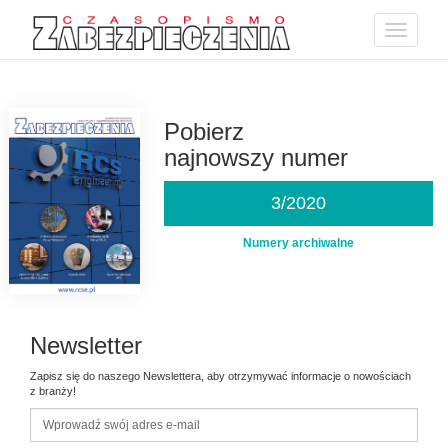
Toggle
navigatio
Przejdź
do
treści
Pobierz
najnowszy numer
3/2020
Numery archiwalne
Newsletter
Zapisz się do naszego Newslettera, aby otrzymywać informacje o nowościach
z branży!