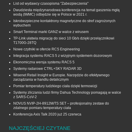
List od wydawcy czasopisma "Zabezpieczenia"
Dwudziesta międzynarodowa konferencja na temat gaszenia mgłą
wodą (IWMC) odbędzie się w Polsce w 2021 r.
Iskrobezpieczne kontaktrony magnetyczne do stref zagrożonych
wybuchem
Smart Terminal marki GANZ w walce z wirusem
TP-Link ułatwia migrację do sieci 10 Gb/s dzięki przełącznikowi
T1700G‑28TQ
Nowe czytniki w ofercie RCS Engineering
Integracja systemu RACS 5 z wizyjnym systemem dozorowym
Ekonomiczna wersja systemu RACS 5
Systemy radarowe CTRL+SKY RADAR 3D
Wisenet Retail Insight w Europie. Narzędzie do efektywnego
zarządzania w handlu detalicznym
Pomiar temperatury ludzkiego ciała dzięki termowizji
Systemy zliczania ludzi firmy Dahua Technology pomagają w walce
z SARS-CoV-2
NOVUS NVIP-2H-8912M/TS SET – profesjonalny zestaw do
zdalnego pomiaru temperatury ciała
Konferencja Axis Talk 2020 już 25 czerwca
NAJCZĘŚCIEJ CZYTANE