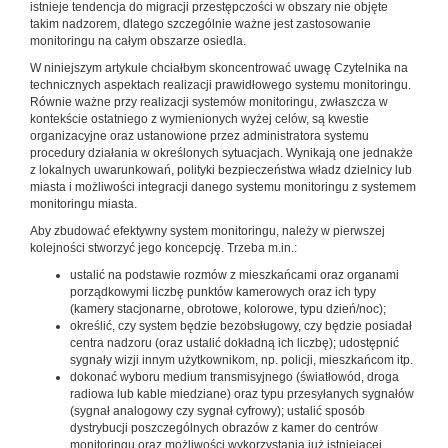
istnieje tendencja do migracji przestępczości w obszary nie objęte
takim nadzorem, dlatego szczególnie ważne jest zastosowanie
monitoringu na całym obszarze osiedla.
W niniejszym artykule chciałbym skoncentrować uwagę Czytelnika na
technicznych aspektach realizacji prawidłowego systemu monitoringu.
Równie ważne przy realizacji systemów monitoringu, zwłaszcza w
kontekście ostatniego z wymienionych wyżej celów, są kwestie
organizacyjne oraz ustanowione przez administratora systemu
procedury działania w określonych sytuacjach. Wynikają one jednakże
z lokalnych uwarunkowań, polityki bezpieczeństwa władz dzielnicy lub
miasta i możliwości integracji danego systemu monitoringu z systemem
monitoringu miasta.
Aby zbudować efektywny system monitoringu, należy w pierwszej
kolejności stworzyć jego koncepcję. Trzeba m.in.:
ustalić na podstawie rozmów z mieszkańcami oraz organami
porządkowymi liczbę punktów kamerowych oraz ich typy
(kamery stacjonarne, obrotowe, kolorowe, typu dzień/noc);
określić, czy system będzie bezobsługowy, czy będzie posiadał
centra nadzoru (oraz ustalić dokładną ich liczbę); udostępnić
sygnały wizji innym użytkownikom, np. policji, mieszkańcom itp.
dokonać wyboru medium transmisyjnego (światłowód, droga
radiowa lub kable miedziane) oraz typu przesyłanych sygnałów
(sygnał analogowy czy sygnał cyfrowy); ustalić sposób
dystrybucji poszczególnych obrazów z kamer do centrów
monitoringu oraz możliwości wykorzystania już istniejącej