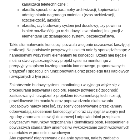
kanalizacji teletechnicznej;
określić sposób oraz parametry archiwizacji, kopiowania i
udostępniania nagranego materiału (czas archiwizacji,
rozdzielczość, jakość);
określić, czy budowany system jest docelowy, czy powinna
istnieć możliwość jego rozbudowy i ewentualnej integracji z
elementami już działającego systemu bezpieczeństwa.
Takie sformułowanie koncepcji pozwala wstępnie oszacować koszty jej
realizacji. Na podstawie powyższych ustaleń należy sporządzić mapę z
naniesionymi wszystkimi elementami tej koncepcji. Dzięki niej będzie
można stworzyć szczegółowy projekt systemu monitoringu z
precyzyjnym opisem każdego punktu kamerowego, proponowanych
urządzeń i sposobu ich funkcjonowania oraz przebiegu tras kablowych
i związanych z tym prac.
Zakończenie budowy systemu monitoringu wizyjnego wiąże się z
procedurami testowania i odbioru. Należy potwierdzić zgodność
zastosowanych urządzeń z projektem (dokumentacją techniczną),
prawidłowość ich montażu oraz poprowadzenia okablowania.
Dodatkowo należy określić, czy sceny obserwowane przez kamery
odpowiadają założeniom koncepcyjnym oraz czy sygnał wizyjny jest
zgodny z normami telewizji dozorowej i odpowiednimi przepisami
dotyczącymi warunków rozpoznania i identyfikacji osób. Niespełnienie
powyższych standardów uniemożliwi wykorzystanie zarchiwizowanych
materiałów w procesie dowodowym.
Aby zapewnić nieprzerwane działanie systemu, należy zadbać o