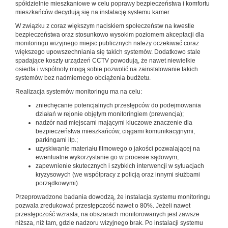
spółdzielnie mieszkaniowe w celu poprawy bezpieczeństwa i komfortu
mieszkańców decydują się na instalację systemu kamer.
W związku z coraz większym naciskiem społeczeństw na kwestie
bezpieczeństwa oraz stosunkowo wysokim poziomem akceptacji dla
monitoringu wizyjnego miejsc publicznych należy oczekiwać coraz
większego upowszechniania się takich systemów. Dodatkowo stale
spadające koszty urządzeń CCTV powodują, że nawet niewielkie
osiedla i wspólnoty mogą sobie pozwolić na zainstalowanie takich
systemów bez nadmiernego obciążenia budżetu.
Realizacja systemów monitoringu ma na celu:
zniechęcanie potencjalnych przestępców do podejmowania
działań w rejonie objętym monitoringiem (prewencja);
nadzór nad miejscami mającymi kluczowe znaczenie dla
bezpieczeństwa mieszkańców, ciągami komunikacyjnymi,
parkingami itp.;
uzyskiwanie materiału filmowego o jakości pozwalającej na
ewentualne wykorzystanie go w procesie sądowym;
zapewnienie skutecznych i szybkich interwencji w sytuacjach
kryzysowych (we współpracy z policją oraz innymi służbami
porządkowymi).
Przeprowadzone badania dowodzą, że instalacja systemu monitoringu
pozwala zredukować przestępczość nawet o 80%. Jeżeli nawet
przestępczość wzrasta, na obszarach monitorowanych jest zawsze
niższa, niż tam, gdzie nadzoru wizyjnego brak. Po instalacji systemu