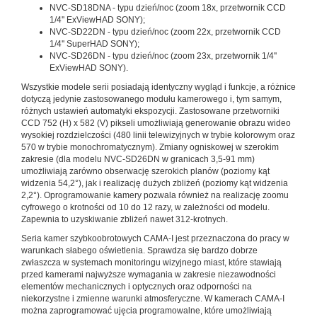
NVC-SD18DNA - typu dzień/noc (zoom 18x, przetwornik CCD
1/4'' ExViewHAD SONY);
NVC-SD22DN - typu dzień/noc (zoom 22x, przetwornik CCD
1/4'' SuperHAD SONY);
NVC-SD26DN - typu dzień/noc (zoom 23x, przetwornik 1/4''
ExViewHAD SONY).
Wszystkie modele serii posiadają identyczny wygląd i funkcje, a różnice
dotyczą jedynie zastosowanego modułu kamerowego i, tym samym,
różnych ustawień automatyki ekspozycji. Zastosowane przetworniki
CCD 752 (H) x 582 (V) pikseli umożliwiają generowanie obrazu wideo
wysokiej rozdzielczości (480 linii telewizyjnych w trybie kolorowym oraz
570 w trybie monochromatycznym). Zmiany ogniskowej w szerokim
zakresie (dla modelu NVC-SD26DN w granicach 3,5-91 mm)
umożliwiają zarówno obserwację szerokich planów (poziomy kąt
widzenia 54,2°), jak i realizację dużych zbliżeń (poziomy kąt widzenia
2,2°). Oprogramowanie kamery pozwala również na realizację zoomu
cyfrowego o krotności od 10 do 12 razy, w zależności od modelu.
Zapewnia to uzyskiwanie zbliżeń nawet 312-krotnych.
Seria kamer szybkoobrotowych CAMA-I jest przeznaczona do pracy w
warunkach słabego oświetlenia. Sprawdza się bardzo dobrze
zwłaszcza w systemach monitoringu wizyjnego miast, które stawiają
przed kamerami najwyższe wymagania w zakresie niezawodności
elementów mechanicznych i optycznych oraz odporności na
niekorzystne i zmienne warunki atmosferyczne. W kamerach CAMA-I
można zaprogramować ujęcia programowalne, które umożliwiają