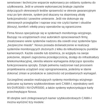
serwisowe i techniczne wsparcie wykonawcy po oddaniu systemu do
użytkowania. Jeśli w umowie wykonawczej brakuje zapisów
dotyczących okresowych testów sprawności w okresie gwarancyjnym
oraz po tym okresie, system jest skazany na stopniową utratę
funkcjonalności i powolne umieranie. Jeśli nie dokonuje się
okresowych przeglądów i napraw oraz nie czyści kamer i obudów
(kloszy), komfort i efekty pracy operatorów są ograniczone.
Firma Novus specjalizuje się w systemach monitoringu wizyjnego.
Bazując na urządzeniach oraz autorskich opracowaniach firmy,
zrealizowano wiele systemów nadzoru dla osiedli oraz systemów typu
„bezpieczne miasto". Novus posiada doświadczenie w realizacji
systemów monitorujących złożonych z kilku do kilkudziesięciu punktów
kamerowych. Każde osiedle lub dzielnica, ze względu na swoje
położenie, stopień zagrożenia przestępczością, dostęp do infrastruktury
telekomunikacyjnej, określa własne wymagania dotyczące sposobu
funkcjonowania sprzętu. Dzięki pełnemu nadzorowi nad procesem
projektowania urządzeń oraz oprogramowania, jesteśmy w stanie
dokonać zmian w produkcie w zależności od postawionych wymagań.
Szczególnej uwadze realizujących systemy monitoringu wizyjnego
polecane są kamery szybkoobrotowe serii CAMA-I, rejestratory serii
NV-DVR3000 i NV-DVR5000, a także systemy wykorzystujące karty
przechwytujące Novus.
W obrębie serii zintegrowanych kamer szybkoobrotowych CAMA-I
można wyróżnić trzy modele: