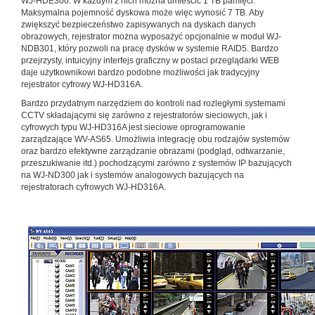
WJ-HDE300. W każdym z nich można umieścić 1 TB pamięci.
Maksymalna pojemność dyskowa może więc wynosić 7 TB. Aby
zwiększyć bezpieczeństwo zapisywanych na dyskach danych
obrazowych, rejestrator można wyposażyć opcjonalnie w moduł WJ-
NDB301, który pozwoli na pracę dysków w systemie RAID5. Bardzo
przejrzysty, intuicyjny interfejs graficzny w postaci przeglądarki WEB
daje użytkownikowi bardzo podobne możliwości jak tradycyjny
rejestrator cyfrowy WJ-HD316A.
Bardzo przydatnym narzędziem do kontroli nad rozległymi systemami
CCTV składającymi się zarówno z rejestratorów sieciowych, jak i
cyfrowych typu WJ-HD316A jest sieciowe oprogramowanie
zarządzające WV-AS65. Umożliwia integrację obu rodzajów systemów
oraz bardzo efektywne zarządzanie obrazami (podgląd, odtwarzanie,
przeszukiwanie itd.) pochodzącymi zarówno z systemów IP bazujących
na WJ-ND300 jak i systemów analogowych bazujących na
rejestratorach cyfrowych WJ-HD316A.