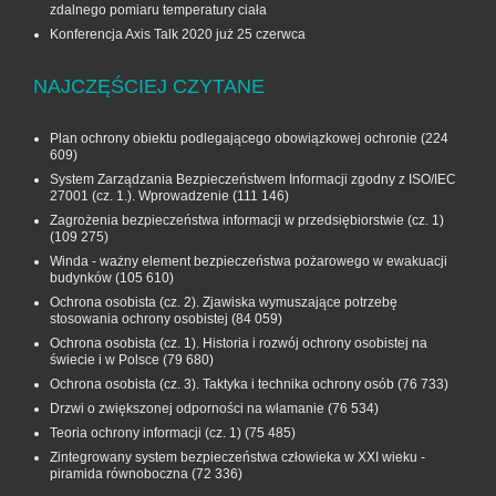
zdalnego pomiaru temperatury ciała
Konferencja Axis Talk 2020 już 25 czerwca
NAJCZĘŚCIEJ CZYTANE
Plan ochrony obiektu podlegającego obowiązkowej ochronie
(224
609)
System Zarządzania Bezpieczeństwem Informacji zgodny z ISO/IEC
27001 (cz. 1.). Wprowadzenie
(111 146)
Zagrożenia bezpieczeństwa informacji w przedsiębiorstwie (cz. 1)
(109 275)
Winda - ważny element bezpieczeństwa pożarowego w ewakuacji
budynków
(105 610)
Ochrona osobista (cz. 2). Zjawiska wymuszające potrzebę
stosowania ochrony osobistej
(84 059)
Ochrona osobista (cz. 1). Historia i rozwój ochrony osobistej na
świecie i w Polsce
(79 680)
Ochrona osobista (cz. 3). Taktyka i technika ochrony osób
(76 733)
Drzwi o zwiększonej odporności na włamanie
(76 534)
Teoria ochrony informacji (cz. 1)
(75 485)
Zintegrowany system bezpieczeństwa człowieka w XXI wieku -
piramida równoboczna
(72 336)