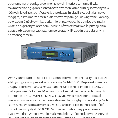
opartemu na przeglądarce internetowej. Interfejs ten umożliwia
równoczesne oglądanie obrazów z czterech kamer umiejscowionych w
różnych lokalizacjach. Wszystkie podczas inicjacji sytuacji alarmowej
mogą rejestrować zdarzenie alarmowe w pamięci wewnętrznej kamery,
powiadomić użytkownika o alarmie przez wysłanie do niego e-maila
wraz z dołączonym obrazem. Istnieje również możliwość przesyłania i
zapisu obrazów na wskazanym serwerze FTP zgodnie z ustalonym
harmonogramem.
Wraz z kamerami IP serii i-pro Panasonic wprowadził na rynek bardzo
efektywny, cyfrowy rejestrator sieciowy WJ-ND300. Rejestrator ten jest
urządzeniem typu
stand alone
. Umożliwia on rejestrację obrazów z
maksymalnie 32 kamer IP w bardzo dobrej jakości, w trzech różnych
formatach JPEG, MJPEG, MPEG4. Użytkownik może kontrolować
wielkość strumienia danych niezależnie dla podglądu i rejestracji. WJ-
ND300 ma wbudowany dysk 250 GB, w jednostce można umieścić
dodatkowo trzy dyski 250 GB. Możliwość rozbudowy pojemności
dyskowej daje zastosowanie maksymalnie sześć modułów rozszerzeń