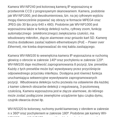
Kamera WV-NP240 jest kolorową kamerą IP wyposażoną w
przetwornik CCD z progresywnym skanowaniem. Kamera, podobnie
jak WV-NP1000, jest dwustrumieniowa, tzn. na jej cyfrowym wyjściu
mogą równocześnie pojawiać się obrazy w formacie MPEG4 oraz
JPEG (do 30 fps przy 640 x 480). Podobnie jak WV-NP1000 jest
wyposażona także w funkcję detekcji ruchu, cyfrowy zoom, funkcję
automatycznego (elektronicznego) zwiększania czułości, ma
wbudowany mikrofon, złącze alarmowe oraz gniazdo kart SD. Kamerę
można dodatkowo zasilać kablem ethernetowym (PoE –
Power over
Ethernet
), nie trzeba doprowadzać do niej kabla zasilającego.
Kamera WV-NM100 to wewnętrzna kamera IP wyposażona w ruchomą
głowicę o obrocie w zakresie 140º oraz pochyleniu w zakresie 120º.
WV-NM100 daje możliwość zaprogramowania 8 pozycji, tzw. presetów.
Każdy z tych presetów może być wywoływany przez przyciśnięcie
odpowiedniego przycisku interfejsu. Dostępna jest również funkcja
uruchamiająca sekwencyjne wywoływanie zaprogramowanych
pozycji. Wbudowana detekcja ruchu pozwala na ustawienie dla każdej
z kamer czterech obszarów detekcji z regulowaną, 3-poziomową
czułością. Kamera wyposażona jest w złącze alarmowe, do którego
może zostać podłączone zewnętrzne urządzenie typu czujka dymu,
czujnik otwarcia drzwi itp.
WV-NS320 to kolorowy, ruchomy punkt kamerowy z obrotem w zakresie
n x 360º oraz pochyleniem w zakresie 180º. Podobnie jak kamery WV-