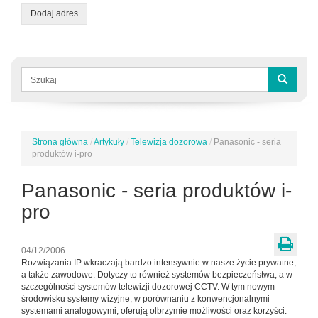
Dodaj adres
Formularz
wyszukiwania
Szukaj
Strona główna
/
Artykuły
/
Telewizja dozorowa
/
Panasonic - seria
Jesteś
produktów i-pro
tutaj
Panasonic - seria produktów i-
pro
04/12/2006
Rozwiązania IP wkraczają bardzo intensywnie w nasze życie prywatne,
a także zawodowe. Dotyczy to również systemów bezpieczeństwa, a w
szczególności systemów telewizji dozorowej CCTV. W tym nowym
środowisku systemy wizyjne, w porównaniu z konwencjonalnymi
systemami analogowymi, oferują olbrzymie możliwości oraz korzyści.