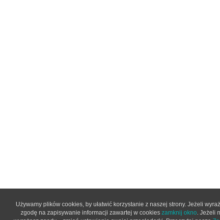
Używamy plików cookies, by ułatwić korzystanie z naszej strony. Jeżeli wyra
zgodę na zapisywanie informacji zawartej w cookies
zamknij okno
. Jeżeli 