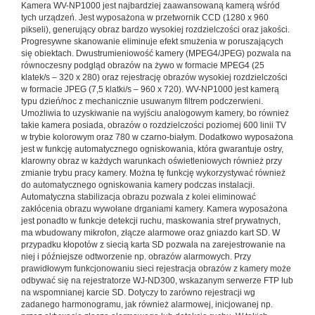
Kamera WV-NP1000 jest najbardziej zaawansowaną kamerą wśród
tych urządzeń. Jest wyposażona w przetwornik CCD (1280 x 960
pikseli), generujący obraz bardzo wysokiej rozdzielczości oraz jakości.
Progresywne skanowanie eliminuje efekt smużenia w poruszających
się obiektach. Dwustrumieniowość kamery (MPEG4/JPEG) pozwala na
równoczesny podgląd obrazów na żywo w formacie MPEG4 (25
klatek/s – 320 x 280) oraz rejestrację obrazów wysokiej rozdzielczości
w formacie JPEG (7,5 klatki/s – 960 x 720). WV-NP1000 jest kamerą
typu dzień/noc z mechanicznie usuwanym filtrem podczerwieni.
Umożliwia to uzyskiwanie na wyjściu analogowym kamery, bo również
takie kamera posiada, obrazów o rozdzielczości poziomej 600 linii TV
w trybie kolorowym oraz 780 w czarno-białym. Dodatkowo wyposażona
jest w funkcję automatycznego ogniskowania, która gwarantuje ostry,
klarowny obraz w każdych warunkach oświetleniowych również przy
zmianie trybu pracy kamery. Można tę funkcję wykorzystywać również
do automatycznego ogniskowania kamery podczas instalacji.
Automatyczna stabilizacja obrazu pozwala z kolei eliminować
zakłócenia obrazu wywołane drganiami kamery. Kamera wyposażona
jest ponadto w funkcje detekcji ruchu, maskowania stref prywatnych,
ma wbudowany mikrofon, złącze alarmowe oraz gniazdo kart SD. W
przypadku kłopotów z siecią karta SD pozwala na zarejestrowanie na
niej i późniejsze odtworzenie np. obrazów alarmowych. Przy
prawidłowym funkcjonowaniu sieci rejestracja obrazów z kamery może
odbywać się na rejestratorze WJ-ND300, wskazanym serwerze FTP lub
na wspomnianej karcie SD. Dotyczy to zarówno rejestracji wg
zadanego harmonogramu, jak również alarmowej, inicjowanej np.