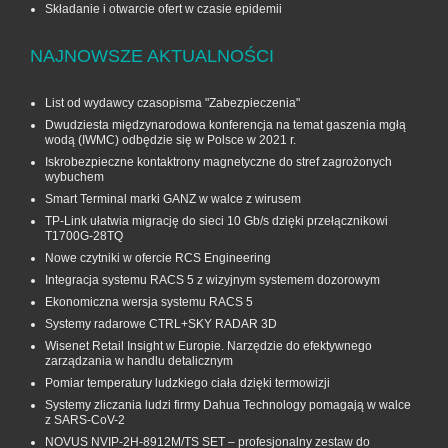
Składanie i otwarcie ofert w czasie epidemii
NAJNOWSZE AKTUALNOŚCI
List od wydawcy czasopisma "Zabezpieczenia"
Dwudziesta międzynarodowa konferencja na temat gaszenia mgłą
wodą (IWMC) odbędzie się w Polsce w 2021 r.
Iskrobezpieczne kontaktrony magnetyczne do stref zagrożonych
wybuchem
Smart Terminal marki GANZ w walce z wirusem
TP-Link ułatwia migrację do sieci 10 Gb/s dzięki przełącznikowi
T1700G‑28TQ
Nowe czytniki w ofercie RCS Engineering
Integracja systemu RACS 5 z wizyjnym systemem dozorowym
Ekonomiczna wersja systemu RACS 5
Systemy radarowe CTRL+SKY RADAR 3D
Wisenet Retail Insight w Europie. Narzędzie do efektywnego
zarządzania w handlu detalicznym
Pomiar temperatury ludzkiego ciała dzięki termowizji
Systemy zliczania ludzi firmy Dahua Technology pomagają w walce
z SARS-CoV-2
NOVUS NVIP-2H-8912M/TS SET – profesjonalny zestaw do