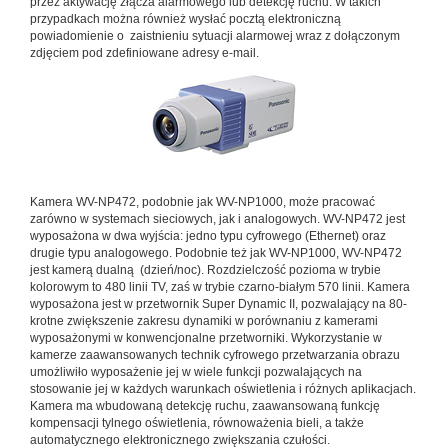
przez aktywację złącza alarmowego lub detekcję ruchu. W takich
przypadkach można również wysłać pocztą elektroniczną
powiadomienie o zaistnieniu sytuacji alarmowej wraz z dołączonym
zdjęciem pod zdefiniowane adresy e-mail.
Kamera WV-NP472, podobnie jak WV-NP1000, może pracować
zarówno w systemach sieciowych, jak i analogowych. WV-NP472 jest
wyposażona w dwa wyjścia: jedno typu cyfrowego (Ethernet) oraz
drugie typu analogowego. Podobnie też jak WV-NP1000, WV-NP472
jest kamerą dualną (dzień/noc). Rozdzielczość pozioma w trybie
kolorowym to 480 linii TV, zaś w trybie czarno-białym 570 linii. Kamera
wyposażona jest w przetwornik Super Dynamic II, pozwalający na 80-
krotne zwiększenie zakresu dynamiki w porównaniu z kamerami
wyposażonymi w konwencjonalne przetworniki. Wykorzystanie w
kamerze zaawansowanych technik cyfrowego przetwarzania obrazu
umożliwiło wyposażenie jej w wiele funkcji pozwalających na
stosowanie jej w każdych warunkach oświetlenia i różnych aplikacjach.
Kamera ma wbudowaną detekcję ruchu, zaawansowaną funkcję
kompensacji tylnego oświetlenia, równoważenia bieli, a także
automatycznego elektronicznego zwiększania czułości.