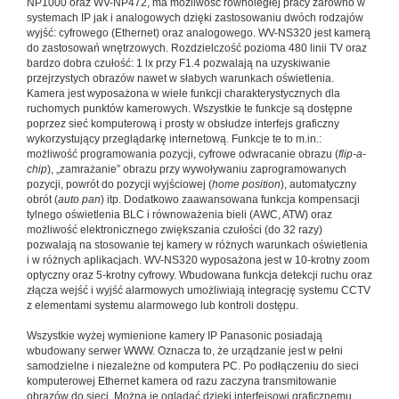
NP1000 oraz WV-NP472, ma możliwość równoległej pracy zarówno w
systemach IP jak i analogowych dzięki zastosowaniu dwóch rodzajów
wyjść: cyfrowego (Ethernet) oraz analogowego. WV-NS320 jest kamerą
do zastosowań wnętrzowych. Rozdzielczość pozioma 480 linii TV oraz
bardzo dobra czułość: 1 lx przy F1.4 pozwalają na uzyskiwanie
przejrzystych obrazów nawet w słabych warunkach oświetlenia.
Kamera jest wyposażona w wiele funkcji charakterystycznych dla
ruchomych punktów kamerowych. Wszystkie te funkcje są dostępne
poprzez sieć komputerową i prosty w obsłudze interfejs graficzny
wykorzystujący przeglądarkę internetową. Funkcje te to m.in.:
możliwość programowania pozycji, cyfrowe odwracanie obrazu (
flip-a-
chip
), „zamrażanie” obrazu przy wywoływaniu zaprogramowanych
pozycji, powrót do pozycji wyjściowej (
home position
), automatyczny
obrót (
auto pan
) itp. Dodatkowo zaawansowana funkcja kompensacji
tylnego oświetlenia BLC i równoważenia bieli (AWC, ATW) oraz
możliwość elektronicznego zwiększania czułości (do 32 razy)
pozwalają na stosowanie tej kamery w różnych warunkach oświetlenia
i w różnych aplikacjach. WV-NS320 wyposażona jest w 10-krotny zoom
optyczny oraz 5-krotny cyfrowy. Wbudowana funkcja detekcji ruchu oraz
złącza wejść i wyjść alarmowych umożliwiają integrację systemu CCTV
z elementami systemu alarmowego lub kontroli dostępu.
Wszystkie wyżej wymienione kamery IP Panasonic posiadają
wbudowany serwer WWW. Oznacza to, że urządzanie jest w pełni
samodzielne i niezależne od komputera PC. Po podłączeniu do sieci
komputerowej Ethernet kamera od razu zaczyna transmitowanie
obrazów do sieci. Można je oglądać dzięki interfejsowi graficznemu