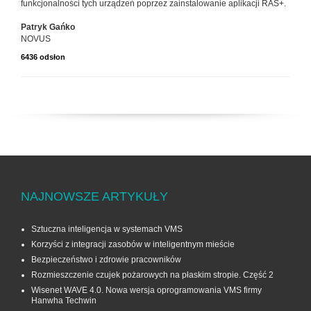
funkcjonalności tych urządzeń poprzez zainstalowanie aplikacji RAS+.
Patryk Gańko
NOVUS
6436 odsłon
NAJNOWSZE ARTYKUŁY
Sztuczna inteligencja w systemach VMS
Korzyści z integracji zasobów w inteligentnym mieście
Bezpieczeństwo i zdrowie pracowników
Rozmieszczenie czujek pożarowych na płaskim stropie. Część 2
Wisenet WAVE 4.0. Nowa wersja oprogramowania VMS firmy
Hanwha Techwin