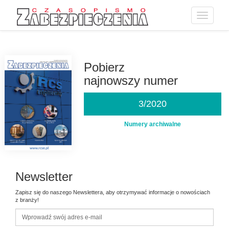
Toggle
navigatio
Przejdź
do
treści
Pobierz
najnowszy numer
3/2020
Numery archiwalne
Newsletter
Zapisz się do naszego Newslettera, aby otrzymywać informacje o nowościach
z branży!