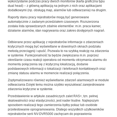
wykorzystanie podczas pracy dwóch monitorów (karta graficzna typu
dual head) – z główną aplikacją na jednym z nich oraz aplikacjami
dodatkowymi (np. obsługą map, alarmów lub odtwarzania) na drugim.
Raporty stanu pracy rejestratorów mogą być generowane
automatycznie z zadanym przedziałem czasowym. Rozszerzona
została lista sprawdzanych zdalnie elementów: m.in. praca kamer,
działanie alarmów, stan nagrywania oraz zakres dostępnych nagrań.
Odbierane przez aplikację z rejestratorów informacje o zdarzeniach
krytycznych mogą być wyświetlane w dowolnych oknach podziału
metodą przeciągnij i upuść. Pozwala to na szybką reakcję na zdarzenia
w systemie. Funkcjonalność ta będzie zwiększana m.in. poprzez
określanie czasu reakcji operatora od momentu otrzymania alarmu do
momentu połączenia się z krytyczną lokalizacją, dodanie
podstawowych informacji o lokalizacji i telefonach kontaktowych oraz
zmianę statusu alarmu w momencie realizacji połączenia.
Zoptymalizowano również wyświetlanie zdarzeń alarmowych w module
odtwarzania Dzięki temu można szybko wyszukiwać zarejestrowane
zdarzenia krytyczne w systemie.
Przedstawienie w artykule zasadniczych zalet RAS+, tzn. pełnej
skalowalności oraz elastyczności, jest nader trudne. Najlepszym
sposobem realizacji tego zamierzenia byłby pokaz lub osobiste
przetestowanie oprogramowania. Dlatego wszystkich użytkowników
rejestratorów serii NV-DVR5000 zachęcam do poprawienia