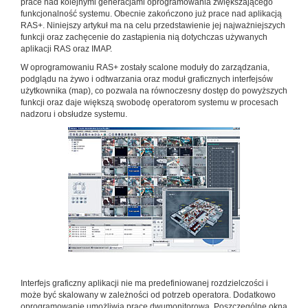
prace nad kolejnymi generacjami oprogramowania zwiększającego
funkcjonalność systemu. Obecnie zakończono już prace nad aplikacją
RAS+. Niniejszy artykuł ma na celu przedstawienie jej najważniejszych
funkcji oraz zachęcenie do zastąpienia nią dotychczas używanych
aplikacji RAS oraz IMAP.
W oprogramowaniu RAS+ zostały scalone moduły do zarządzania,
podglądu na żywo i odtwarzania oraz moduł graficznych interfejsów
użytkownika (map), co pozwala na równoczesny dostęp do powyższych
funkcji oraz daje większą swobodę operatorom systemu w procesach
nadzoru i obsłudze systemu.
Interfejs graficzny aplikacji nie ma predefiniowanej rozdzielczości i
może być skalowany w zależności od potrzeb operatora. Dodatkowo
oprogramowanie umożliwia pracę dwumonitorową. Poszczególne okna