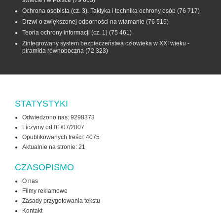
świecie i w Polsce
(79 663)
Ochrona osobista (cz. 3). Taktyka i technika ochrony osób
(76 717)
Drzwi o zwiększonej odporności na włamanie
(76 519)
Teoria ochrony informacji (cz. 1)
(75 461)
Zintegrowany system bezpieczeństwa człowieka w XXI wieku -
piramida równoboczna
(72 323)
STATYSTYKI
Odwiedzono nas: 9298373
Liczymy od 01/07/2007
Opublikowanych treści: 4075
Aktualnie na stronie:
21
CZASOPISMO
O nas
Filmy reklamowe
Zasady przygotowania tekstu
Kontakt