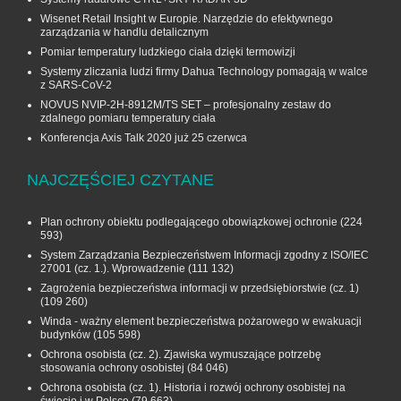
Wisenet Retail Insight w Europie. Narzędzie do efektywnego
zarządzania w handlu detalicznym
Pomiar temperatury ludzkiego ciała dzięki termowizji
Systemy zliczania ludzi firmy Dahua Technology pomagają w walce
z SARS-CoV-2
NOVUS NVIP-2H-8912M/TS SET – profesjonalny zestaw do
zdalnego pomiaru temperatury ciała
Konferencja Axis Talk 2020 już 25 czerwca
NAJCZĘŚCIEJ CZYTANE
Plan ochrony obiektu podlegającego obowiązkowej ochronie
(224
593)
System Zarządzania Bezpieczeństwem Informacji zgodny z ISO/IEC
27001 (cz. 1.). Wprowadzenie
(111 132)
Zagrożenia bezpieczeństwa informacji w przedsiębiorstwie (cz. 1)
(109 260)
Winda - ważny element bezpieczeństwa pożarowego w ewakuacji
budynków
(105 598)
Ochrona osobista (cz. 2). Zjawiska wymuszające potrzebę
stosowania ochrony osobistej
(84 046)
Ochrona osobista (cz. 1). Historia i rozwój ochrony osobistej na