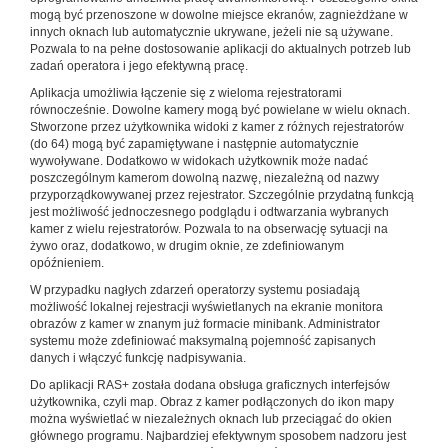
mogą być przenoszone w dowolne miejsce ekranów, zagnieżdżane w
innych oknach lub automatycznie ukrywane, jeżeli nie są używane.
Pozwala to na pełne dostosowanie aplikacji do aktualnych potrzeb lub
zadań operatora i jego efektywną pracę.
Aplikacja umożliwia łączenie się z wieloma rejestratorami
równocześnie. Dowolne kamery mogą być powielane w wielu oknach.
Stworzone przez użytkownika widoki z kamer z różnych rejestratorów
(do 64) mogą być zapamiętywane i następnie automatycznie
wywoływane. Dodatkowo w widokach użytkownik może nadać
poszczególnym kamerom dowolną nazwę, niezależną od nazwy
przyporządkowywanej przez rejestrator. Szczególnie przydatną funkcją
jest możliwość jednoczesnego podglądu i odtwarzania wybranych
kamer z wielu rejestratorów. Pozwala to na obserwację sytuacji na
żywo oraz, dodatkowo, w drugim oknie, ze zdefiniowanym
opóźnieniem.
W przypadku nagłych zdarzeń operatorzy systemu posiadają
możliwość lokalnej rejestracji wyświetlanych na ekranie monitora
obrazów z kamer w znanym już formacie minibank. Administrator
systemu może zdefiniować maksymalną pojemność zapisanych
danych i włączyć funkcję nadpisywania.
Do aplikacji RAS+ została dodana obsługa graficznych interfejsów
użytkownika, czyli map. Obraz z kamer podłączonych do ikon mapy
można wyświetlać w niezależnych oknach lub przeciągać do okien
głównego programu. Najbardziej efektywnym sposobem nadzoru jest