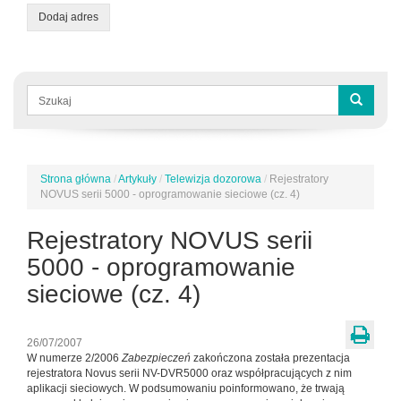
Dodaj adres
Formularz
wyszukiwania
Szukaj
Strona główna
/
Artykuły
/
Telewizja dozorowa
/
Rejestratory
Jesteś
NOVUS serii 5000 - oprogramowanie sieciowe (cz. 4)
tutaj
Rejestratory NOVUS serii
5000 - oprogramowanie
sieciowe (cz. 4)
26/07/2007
W numerze 2/2006
Zabezpieczeń
zakończona została prezentacja
rejestratora Novus serii NV-DVR5000 oraz współpracujących z nim
aplikacji sieciowych. W podsumowaniu poinformowano, że trwają