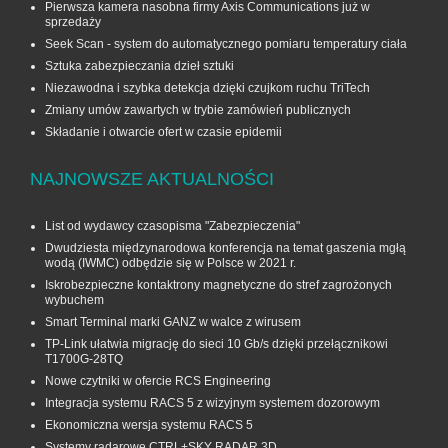
Pierwsza kamera nasobna firmy Axis Communications już w
sprzedaży
Seek Scan - system do automatycznego pomiaru temperatury ciała
Sztuka zabezpieczania dzieł sztuki
Niezawodna i szybka detekcja dzięki czujkom ruchu TriTech
Zmiany umów zawartych w trybie zamówień publicznych
Składanie i otwarcie ofert w czasie epidemii
NAJNOWSZE AKTUALNOŚCI
List od wydawcy czasopisma "Zabezpieczenia"
Dwudziesta międzynarodowa konferencja na temat gaszenia mgłą
wodą (IWMC) odbędzie się w Polsce w 2021 r.
Iskrobezpieczne kontaktrony magnetyczne do stref zagrożonych
wybuchem
Smart Terminal marki GANZ w walce z wirusem
TP-Link ułatwia migrację do sieci 10 Gb/s dzięki przełącznikowi
T1700G‑28TQ
Nowe czytniki w ofercie RCS Engineering
Integracja systemu RACS 5 z wizyjnym systemem dozorowym
Ekonomiczna wersja systemu RACS 5
Systemy radarowe CTRL+SKY RADAR 3D