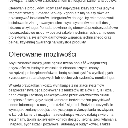
rozwiązania sieciowe z zachowaniem istniejących kamer analogowych.
Oferowanie produktów i rozwiązań najwyższej klasy stanowi jedynie
fragment strategii
Smarter Security
. Zgodnie z nią należy również
przekonywać instalatorów i integratorów do tego, by rekomendowali
instalowanie zintegrowanych, sieciowych systemów kontroli dostępu
i dozoru wizyjnego. Ponadto powinno się oferować przedsprzedażowe
i posprzedażowe usługi w postaci szkoleń technicznych, darmowego
projektowania systemów, darmowego wsparcia technicznego oraz
pełnej, trzyletniej gwarancji na wszystkie produkty.
Oferowane możliwości
Aby uzasadnić koszty, jakie będzie trzeba ponieść w najbliższej
przyszłości, w trudnych warunkach ekonomicznych, osoby
zarządzające bezpieczeństwem będą szukać zysków wynikających
z zastosowania analogowych lub sieciowych systemów monitoringu.
W wielu przypadkach koszty wynikające z instalacji systemów
bezpieczeństwa będą pokrywane z budżetów działów HR, IT i działu
handlowego i zostaną zaakceptowane przez kierownictwo działu
bezpieczeństwa, gdyż dzięki kamerom będzie można pozyskiwać
cenne informacje, a następnie dzielić się nimi. Będzie to oczywiście
wymagało zmiany podejścia dotyczącego wykorzystania rozwiązań,
w których kamery i urządzenia rejestrujące współdziałają z wieloma
systemami, takimi jak systemy kontroli dostępu, sygnalizacji włamania
i napadu, sygnalizacji pożarowej, automatyki budynkowej, a także