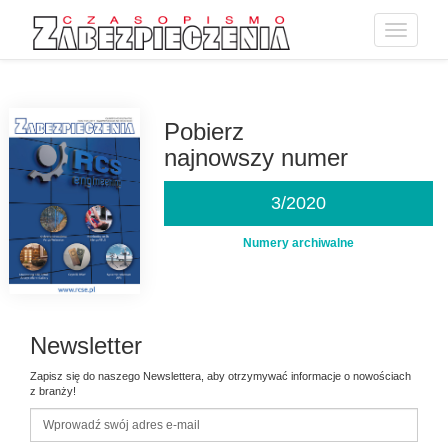
Toggle
navigatio
Przejdź
do
treści
Pobierz
najnowszy numer
3/2020
Numery archiwalne
Newsletter
Zapisz się do naszego Newslettera, aby otrzymywać informacje o nowościach
z branży!