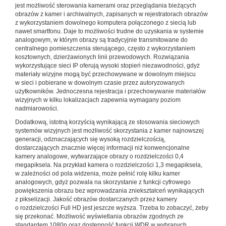
jest możliwość sterowania kamerami oraz przeglądania bieżących
obrazów z kamer i archiwalnych, zapisanych w rejestratorach obrazów
z wykorzystaniem dowolnego komputera połączonego z siecią lub
nawet smartfonu. Daje to możliwości trudne do uzyskania w systemie
analogowym, w którym obrazy są tradycyjnie transmitowane do
centralnego pomieszczenia sterującego, często z wykorzystaniem
kosztownych, dzierżawionych linii przewodowych. Rozwiązania
wykorzystujące sieci IP oferują wysoki stopień niezawodności, gdyż
materiały wizyjne mogą być przechowywane w dowolnym miejscu
w sieci i pobierane w dowolnym czasie przez autoryzowanych
użytkowników. Jednoczesna rejestracja i przechowywanie materiałów
wizyjnych w kilku lokalizacjach zapewnia wymagany poziom
nadmiarowości.
Dodatkową, istotną korzyścią wynikającą ze stosowania sieciowych
systemów wizyjnych jest możliwość skorzystania z kamer najnowszej
generacji, odznaczających się wysoką rozdzielczością,
dostarczających znacznie więcej informacji niż konwencjonalne
kamery analogowe, wytwarzające obrazy o rozdzielczości 0,4
megapiksela. Na przykład kamera o rozdzielczości 1,3 megapiksela,
w zależności od pola widzenia, może pełnić rolę kilku kamer
analogowych, gdyż pozwala na skorzystanie z funkcji cyfrowego
powiększenia obrazu bez wprowadzania zniekształceń wynikających
z pikselizacji. Jakość obrazów dostarczanych przez kamery
o rozdzielczości Full HD jest jeszcze wyższa. Trzeba to zobaczyć, żeby
się przekonać. Możliwość wyświetlania obrazów zgodnych ze
standardem 1080p oraz dostępność funkcji WDR w wybranych