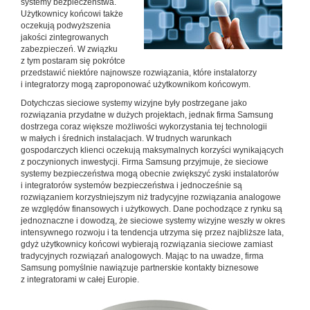
systemy bezpieczeństwa.
Użytkownicy końcowi także
oczekują podwyższenia
jakości zintegrowanych
zabezpieczeń. W związku
z tym postaram się pokrótce
przedstawić niektóre najnowsze rozwiązania, które instalatorzy
i integratorzy mogą zaproponować użytkownikom końcowym.
Dotychczas sieciowe systemy wizyjne były postrzegane jako
rozwiązania przydatne w dużych projektach, jednak firma Samsung
dostrzega coraz większe możliwości wykorzystania tej technologii
w małych i średnich instalacjach. W trudnych warunkach
gospodarczych klienci oczekują maksymalnych korzyści wynikających
z poczynionych inwestycji. Firma Samsung przyjmuje, że sieciowe
systemy bezpieczeństwa mogą obecnie zwiększyć zyski instalatorów
i integratorów systemów bezpieczeństwa i jednocześnie są
rozwiązaniem korzystniejszym niż tradycyjne rozwiązania analogowe
ze względów finansowych i użytkowych. Dane pochodzące z rynku są
jednoznaczne i dowodzą, że sieciowe systemy wizyjne weszły w okres
intensywnego rozwoju i ta tendencja utrzyma się przez najbliższe lata,
gdyż użytkownicy końcowi wybierają rozwiązania sieciowe zamiast
tradycyjnych rozwiązań analogowych. Mając to na uwadze, firma
Samsung pomyślnie nawiązuje partnerskie kontakty biznesowe
z integratorami w całej Europie.