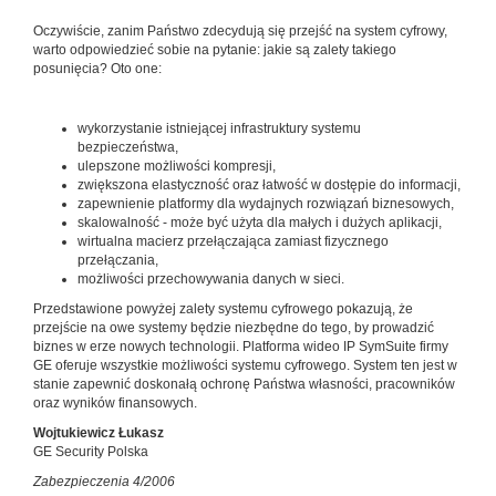
Oczywiście, zanim Państwo zdecydują się przejść na system cyfrowy,
warto odpowiedzieć sobie na pytanie: jakie są zalety takiego
posunięcia? Oto one:
wykorzystanie istniejącej infrastruktury systemu
bezpieczeństwa,
ulepszone możliwości kompresji,
zwiększona elastyczność oraz łatwość w dostępie do informacji,
zapewnienie platformy dla wydajnych rozwiązań biznesowych,
skalowalność - może być użyta dla małych i dużych aplikacji,
wirtualna macierz przełączająca zamiast fizycznego
przełączania,
możliwości przechowywania danych w sieci.
Przedstawione powyżej zalety systemu cyfrowego pokazują, że
przejście na owe systemy będzie niezbędne do tego, by prowadzić
biznes w erze nowych technologii. Platforma wideo IP SymSuite firmy
GE oferuje wszystkie możliwości systemu cyfrowego. System ten jest w
stanie zapewnić doskonałą ochronę Państwa własności, pracowników
oraz wyników finansowych.
Wojtukiewicz Łukasz
GE Security Polska
Zabezpieczenia 4/2006