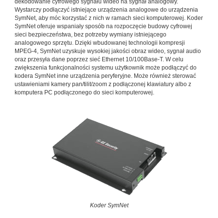
dekodowanie cyfrowego sygnału wideo na sygnał analogowy.
Wystarczy podłączyć istniejące urządzenia analogowe do urządzenia
SymNet, aby móc korzystać z nich w ramach sieci komputerowej. Koder
SymNet oferuje wspaniały sposób na rozpoczęcie budowy cyfrowej
sieci bezpieczeństwa, bez potrzeby wymiany istniejącego
analogowego sprzętu. Dzięki wbudowanej technologii kompresji
MPEG-4, SymNet uzyskuje wysokiej jakości obraz wideo, sygnał audio
oraz przesyła dane poprzez sieć Ethernet 10/100Base-T. W celu
zwiększenia funkcjonalności systemu użytkownik może podłączyć do
kodera SymNet inne urządzenia peryferyjne. Może również sterować
ustawieniami kamery pan/tilit/zoom z podłączonej klawiatury albo z
komputera PC podłączonego do sieci komputerowej.
Koder SymNet