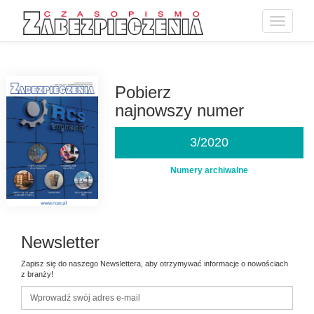
Toggle
navigatio
Przejdź
do
treści
Pobierz
najnowszy numer
3/2020
Numery archiwalne
Newsletter
Zapisz się do naszego Newslettera, aby otrzymywać informacje o nowościach
z branży!