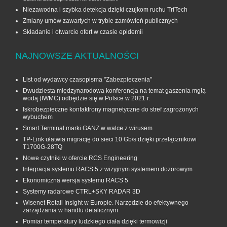
Niezawodna i szybka detekcja dzięki czujkom ruchu TriTech
Zmiany umów zawartych w trybie zamówień publicznych
Składanie i otwarcie ofert w czasie epidemii
NAJNOWSZE AKTUALNOŚCI
List od wydawcy czasopisma "Zabezpieczenia"
Dwudziesta międzynarodowa konferencja na temat gaszenia mgłą
wodą (IWMC) odbędzie się w Polsce w 2021 r.
Iskrobezpieczne kontaktrony magnetyczne do stref zagrożonych
wybuchem
Smart Terminal marki GANZ w walce z wirusem
TP-Link ułatwia migrację do sieci 10 Gb/s dzięki przełącznikowi
T1700G‑28TQ
Nowe czytniki w ofercie RCS Engineering
Integracja systemu RACS 5 z wizyjnym systemem dozorowym
Ekonomiczna wersja systemu RACS 5
Systemy radarowe CTRL+SKY RADAR 3D
Wisenet Retail Insight w Europie. Narzędzie do efektywnego
zarządzania w handlu detalicznym
Pomiar temperatury ludzkiego ciała dzięki termowizji