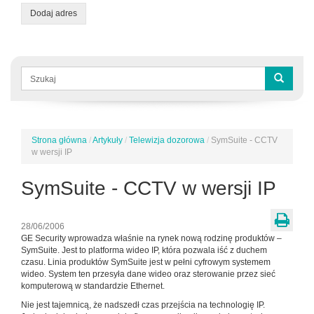
Dodaj adres
Formularz
wyszukiwania
Szukaj
Strona główna
/
Artykuły
/
Telewizja dozorowa
/
SymSuite - CCTV
Jesteś
w wersji IP
tutaj
SymSuite - CCTV w wersji IP
28/06/2006
GE Security wprowadza właśnie na rynek nową rodzinę produktów –
SymSuite. Jest to platforma wideo IP, która pozwala iść z duchem
czasu. Linia produktów SymSuite jest w pełni cyfrowym systemem
wideo. System ten przesyła dane wideo oraz sterowanie przez sieć
komputerową w standardzie Ethernet.
Nie jest tajemnicą, że nadszedł czas przejścia na technologię IP.