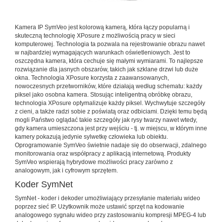
Kamera IP SymVeo jest kolorową kamerą, która łączy popularną i
skuteczną technologię XPosure z możliwością pracy w sieci
komputerowej. Technologia ta pozwala na rejestrowanie obrazu nawet
w najbardziej wymagających warunkach oświetleniowych. Jest to
oszczędna kamera, która cechuje się małymi wymiarami. To najlepsze
rozwiązanie dla jasnych obszarów, takich jak szklane drzwi lub duże
okna. Technologia XPosure korzysta z zaawansowanych,
nowoczesnych przetworników, które działają według schematu: każdy
piksel jako osobna kamera. Stosując inteligentną obróbkę obrazu,
technologia XPosure optymalizuje każdy piksel. Wychwytuje szczegóły
z cieni, a także radzi sobie z poświatą oraz odbiciami. Dzięki temu będą
mogli Państwo oglądać takie szczegóły jak rysy twarzy nawet wtedy,
gdy kamera umieszczona jest przy wejściu - tj. w miejscu, w którym inne
kamery pokazują jedynie sylwetkę człowieka lub obiektu.
Oprogramowanie SymVeo świetnie nadaje się do obserwacji, zdalnego
monitorowania oraz współpracy z aplikacją internetową. Produkty
SymVeo wspierają hybrydowe możliwości pracy zarówno z
analogowym, jak i cyfrowym sprzętem.
Koder SymNet
SymNet - koder i dekoder umożliwiający przesyłanie materiału wideo
poprzez sieć IP. Użytkownik może ustawić sprzęt na kodowanie
analogowego sygnału wideo przy zastosowaniu kompresji MPEG-4 lub