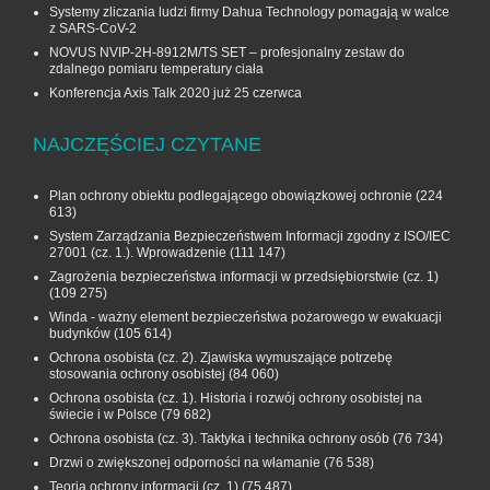
Systemy zliczania ludzi firmy Dahua Technology pomagają w walce
z SARS-CoV-2
NOVUS NVIP-2H-8912M/TS SET – profesjonalny zestaw do
zdalnego pomiaru temperatury ciała
Konferencja Axis Talk 2020 już 25 czerwca
NAJCZĘŚCIEJ CZYTANE
Plan ochrony obiektu podlegającego obowiązkowej ochronie
(224
613)
System Zarządzania Bezpieczeństwem Informacji zgodny z ISO/IEC
27001 (cz. 1.). Wprowadzenie
(111 147)
Zagrożenia bezpieczeństwa informacji w przedsiębiorstwie (cz. 1)
(109 275)
Winda - ważny element bezpieczeństwa pożarowego w ewakuacji
budynków
(105 614)
Ochrona osobista (cz. 2). Zjawiska wymuszające potrzebę
stosowania ochrony osobistej
(84 060)
Ochrona osobista (cz. 1). Historia i rozwój ochrony osobistej na
świecie i w Polsce
(79 682)
Ochrona osobista (cz. 3). Taktyka i technika ochrony osób
(76 734)
Drzwi o zwiększonej odporności na włamanie
(76 538)
Teoria ochrony informacji (cz. 1)
(75 487)