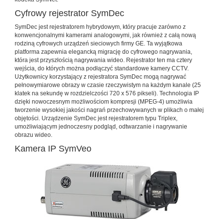
Cyfrowy rejestrator SymDec
SymDec jest rejestratorem hybrydowym, który pracuje zarówno z
konwencjonalnymi kamerami analogowymi, jak również z całą nową
rodziną cyfrowych urządzeń sieciowych firmy GE. Ta wyjątkowa
platforma zapewnia elegancką migrację do cyfrowego nagrywania,
która jest przyszłością nagrywania wideo. Rejestrator ten ma cztery
wejścia, do których można podłączyć standardowe kamery CCTV.
Użytkownicy korzystający z rejestratora SymDec mogą nagrywać
pełnowymiarowe obrazy w czasie rzeczywistym na każdym kanale (25
klatek na sekundę w rozdzielczości 720 x 576 pikseli). Technologia IP
dzięki nowoczesnym możliwościom kompresji (MPEG-4) umożliwia
tworzenie wysokiej jakości nagrań przechowywanych w plikach o małej
objętości. Urządzenie SymDec jest rejestratorem typu Triplex,
umożliwiającym jednoczesny podgląd, odtwarzanie i nagrywanie
obrazu wideo.
Kamera IP SymVeo