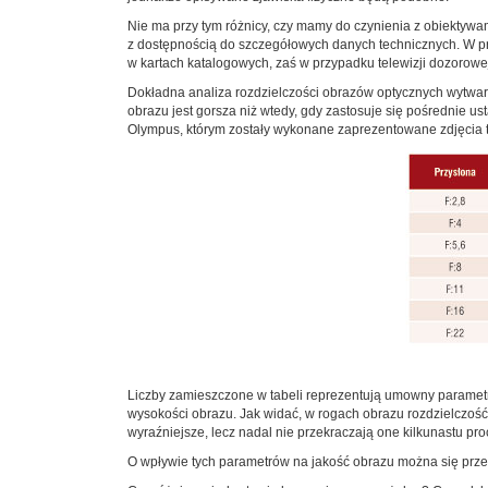
Nie ma przy tym różnicy, czy mamy do czynienia z obiektyw
z dostępnością do szczegółowych danych technicznych. W pr
w kartach katalogowych, zaś w przypadku telewizji dozorowe
Dokładna analiza rozdzielczości obrazów optycznych wytwarz
obrazu jest gorsza niż wtedy, gdy zastosuje się pośrednie us
Olympus, którym zostały wykonane zaprezentowane zdjęcia t
Liczby zamieszczone w tabeli reprezentują umowny paramet
wysokości obrazu. Jak widać, w rogach obrazu rozdzielczość j
wyraźniejsze, lecz nadal nie przekraczają one kilkunastu pr
O wpływie tych parametrów na jakość obrazu można się przeko