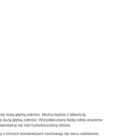
ię małą głębią ostrości. Można będzie z łatwością
 dużą głębią ostrości. Wszystkie plany będą robiły wrażenie
astanówmy się nad rozdzielczością obrazu.
wy o różnych konstrukcjach zachowają się nieco odmiennie,