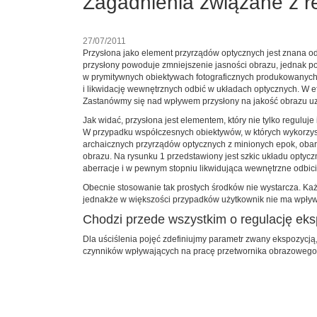
Zagadnienia związane z re
27/07/2011
Przysłona jako element przyrządów optycznych jest znana od p
przysłony powoduje zmniejszenie jasności obrazu, jednak po
w prymitywnych obiektywach fotograficznych produkowanych n
i likwidację wewnętrznych odbić w układach optycznych. W ef
Zastanówmy się nad wpływem przysłony na jakość obrazu u
Jak widać, przysłona jest elementem, który nie tylko regulu
W przypadku współczesnych obiektywów, w których wykorzysty
archaicznych przyrządów optycznych z minionych epok, obar
obrazu. Na rysunku 1 przedstawiony jest szkic układu optyc
aberracje i w pewnym stopniu likwidująca wewnętrzne odbici
Obecnie stosowanie tak prostych środków nie wystarcza. Ka
jednakże w większości przypadków użytkownik nie ma wpływu 
Chodzi przede wszystkim o regulację eks
Dla uściślenia pojęć zdefiniujmy parametr zwany ekspozycją
czynników wpływających na pracę przetwornika obrazowego, 