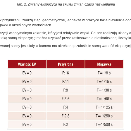
Tab. 2. Zmiany ekspozycji na skutek zmian czasu naświetlania
 przybliżeniu tworzą ciągi geometryczne, jednakże w praktyce takie niewielkie od
gawki o określonych wartościach.
ji w optymalnym zakresie, który jest relatywnie wąski. Cel ten realizują układy a
że taką samą ekspozycję można uzyskać przez zastosowanie nieskończonej liczby k
wanej sceny jest stały, a kamera ma określoną czułość, tę samą wartość ekspozyc