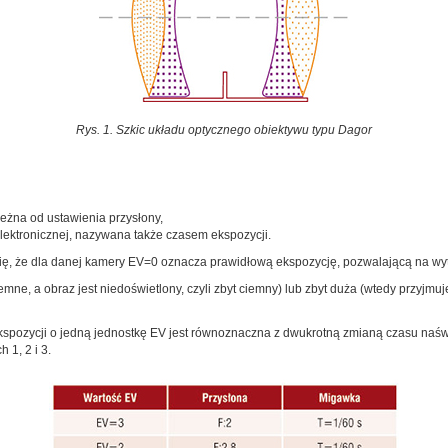
Rys. 1. Szkic układu optycznego obiektywu typu Dagor
leżna od ustawienia przysłony,
lektronicznej, nazywana także czasem ekspozycji.
ię, że dla danej kamery EV=0 oznacza prawidłową ekspozycję, pozwalającą na wyt
e, a obraz jest niedoświetlony, czyli zbyt ciemny) lub zbyt duża (wtedy przyjmuje 
ekspozycji o jedną jednostkę EV jest równoznaczna z dwukrotną zmianą czasu naśw
 1, 2 i 3.