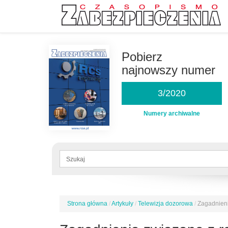
Przejdź
do
Pobierz
treści
najnowszy numer
3/2020
Numery archiwalne
Formularz
wyszukiwania
Szukaj
Strona główna
/
Artykuły
/
Telewizja dozorowa
/
Zagadnieni
Jesteś
tutaj