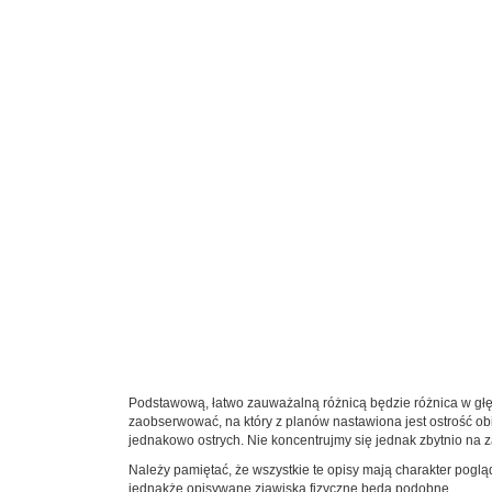
Podstawową, łatwo zauważalną różnicą będzie różnica w głęb
zaobserwować, na który z planów nastawiona jest ostrość ob
jednakowo ostrych. Nie koncentrujmy się jednak zbytnio na z
Należy pamiętać, że wszystkie te opisy mają charakter pogl
jednakże opisywane zjawiska fizyczne będą podobne.