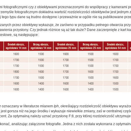
ami fotograficznymi czy z obiektywami przeznaczonymi do współpracy z kamerami
zemyśle fotograficznym dokładna wartość rozdzielczości obiektywów jest jednym 
j tego typu dane są trudno dostępne i przeważnie w ogóle nie są publikowane prz
anych przez obiektywy wykazuje, że zarówno w przypadku pełnego otwarcia przysło
tawienia przysłony. Czy jednak różnice są aż tak duże? Dane zaczerpnięte z kart k
estowe, są następujące:
r oznaczany w literaturze mianem
lph
, określający rozdzielczość obiektywu wyrażon
est gorsza niż na jego środku i wykazuje niewielkie zmiany, zaś w centralnej częśc
ocent. Za optymalną należy uznać przysłonę F:8, przy której rozdzielczość utrzymuj
nać, analizując załączone fotografie. Jedna z nich została wykonana z optymalną 