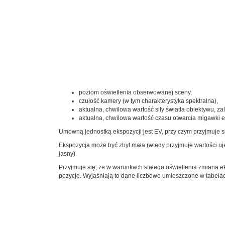
poziom oświetlenia obserwowanej sceny,
czułość kamery (w tym charakterystyka spektralna),
aktualna, chwilowa wartość siły światła obiektywu, za
aktualna, chwilowa wartość czasu otwarcia migawki e
Umowną jednostką ekspozycji jest EV, przy czym przyjmuje s
Ekspozycja może być zbyt mała (wtedy przyjmuje wartości ujemn
jasny).
Przyjmuje się, że w warunkach stałego oświetlenia zmiana 
pozycję. Wyjaśniają to dane liczbowe umieszczone w tabelach