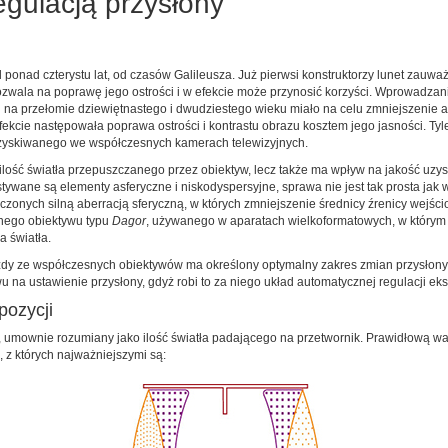
gulacją przysłony
onad czterystu lat, od czasów Galileusza. Już pierwsi konstruktorzy lunet zauważy
zwala na poprawę jego ostrości i w efekcie może przynosić korzyści. Wprowadzani
a przełomie dziewiętnastego i dwudziestego wieku miało na celu zmniejszenie ab
ekcie następowała poprawa ostrości i kontrastu obrazu kosztem jego jasności. Tyl
zyskiwanego we współczesnych kamerach telewizyjnych.
je ilość światła przepuszczanego przez obiektyw, lecz także ma wpływ na jakość uz
wane są elementy asferyczne i niskodyspersyjne, sprawa nie jest tak prosta jak
czonych silną aberracją sferyczną, w których zmniejszenie średnicy źrenicy wej
znego obiektywu typu
Dagor
, używanego w aparatach wielkoformatowych, w którym 
a światła.
żdy ze współczesnych obiektywów ma określony optymalny zakres zmian przysłony,
na ustawienie przysłony, gdyż robi to za niego układ automatycznej regulacji eks
pozycji
, umownie rozumiany jako ilość światła padającego na przetwornik. Prawidłową wa
z których najważniejszymi są: