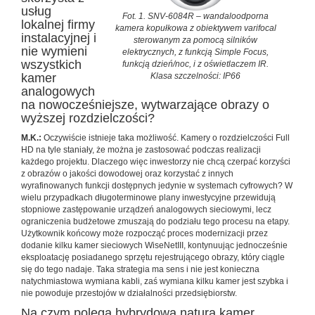
usług
Fot. 1. SNV-6084R – wandaloodporna
lokalnej firmy
kamera kopułkowa z obiektywem varifocal
instalacyjnej i
sterowanym za pomocą silników
nie wymieni
elektrycznych, z funkcją Simple Focus,
wszystkich
funkcją dzień/noc, i z oświetlaczem IR.
kamer
Klasa szczelności: IP66
analogowych
na nowocześniejsze, wytwarzające obrazy o
wyższej rozdzielczości?
M.K.:
Oczywiście istnieje taka możliwość. Kamery o rozdzielczości Full
HD na tyle staniały, że można je zastosować podczas realizacji
każdego projektu. Dlaczego więc inwestorzy nie chcą czerpać korzyści
z obrazów o jakości dowodowej oraz korzystać z innych
wyrafinowanych funkcji dostępnych jedynie w systemach cyfrowych? W
wielu przypadkach długoterminowe plany inwestycyjne przewidują
stopniowe zastępowanie urządzeń analogowych sieciowymi, lecz
ograniczenia budżetowe zmuszają do podziału tego procesu na etapy.
Użytkownik końcowy może rozpocząć proces modernizacji przez
dodanie kilku kamer sieciowych WiseNetIII, kontynuując jednocześnie
eksploatację posiadanego sprzętu rejestrującego obrazy, który ciągle
się do tego nadaje. Taka strategia ma sens i nie jest konieczna
natychmiastowa wymiana kabli, zaś wymiana kilku kamer jest szybka i
nie powoduje przestojów w działalności przedsiębiorstw.
Na czym polega hybrydowa natura kamer