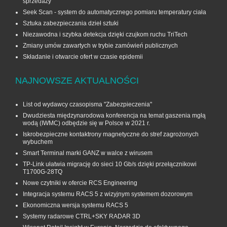
sprzedaży
Seek Scan - system do automatycznego pomiaru temperatury ciała
Sztuka zabezpieczania dzieł sztuki
Niezawodna i szybka detekcja dzięki czujkom ruchu TriTech
Zmiany umów zawartych w trybie zamówień publicznych
Składanie i otwarcie ofert w czasie epidemii
NAJNOWSZE AKTUALNOŚCI
List od wydawcy czasopisma "Zabezpieczenia"
Dwudziesta międzynarodowa konferencja na temat gaszenia mgłą
wodą (IWMC) odbędzie się w Polsce w 2021 r.
Iskrobezpieczne kontaktrony magnetyczne do stref zagrożonych
wybuchem
Smart Terminal marki GANZ w walce z wirusem
TP-Link ułatwia migrację do sieci 10 Gb/s dzięki przełącznikowi
T1700G‑28TQ
Nowe czytniki w ofercie RCS Engineering
Integracja systemu RACS 5 z wizyjnym systemem dozorowym
Ekonomiczna wersja systemu RACS 5
Systemy radarowe CTRL+SKY RADAR 3D