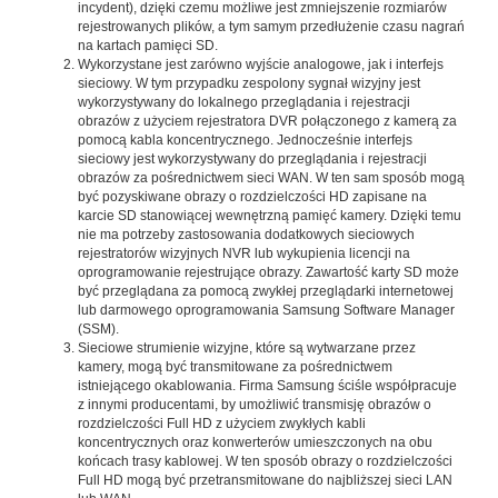
incydent), dzięki czemu możliwe jest zmniejszenie rozmiarów
rejestrowanych plików, a tym samym przedłużenie czasu nagrań
na kartach pamięci SD.
Wykorzystane jest zarówno wyjście analogowe, jak i interfejs
sieciowy. W tym przypadku zespolony sygnał wizyjny jest
wykorzystywany do lokalnego przeglądania i rejestracji
obrazów z użyciem rejestratora DVR połączonego z kamerą za
pomocą kabla koncentrycznego. Jednocześnie interfejs
sieciowy jest wykorzystywany do przeglądania i rejestracji
obrazów za pośrednictwem sieci WAN. W ten sam sposób mogą
być pozyskiwane obrazy o rozdzielczości HD zapisane na
karcie SD stanowiącej wewnętrzną pamięć kamery. Dzięki temu
nie ma potrzeby zastosowania dodatkowych sieciowych
rejestratorów wizyjnych NVR lub wykupienia licencji na
oprogramowanie rejestrujące obrazy. Zawartość karty SD może
być przeglądana za pomocą zwykłej przeglądarki internetowej
lub darmowego oprogramowania Samsung Software Manager
(SSM).
Sieciowe strumienie wizyjne, które są wytwarzane przez
kamery, mogą być transmitowane za pośrednictwem
istniejącego okablowania. Firma Samsung ściśle współpracuje
z innymi producentami, by umożliwić transmisję obrazów o
rozdzielczości Full HD z użyciem zwykłych kabli
koncentrycznych oraz konwerterów umieszczonych na obu
końcach trasy kablowej. W ten sposób obrazy o rozdzielczości
Full HD mogą być przetransmitowane do najbliższej sieci LAN