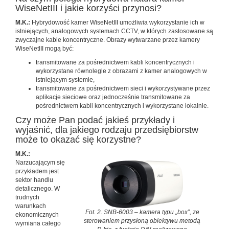
WiseNetIII i jakie korzyści przynosi?
M.K.:
Hybrydowość kamer WiseNetIII umożliwia wykorzystanie ich w
istniejących, analogowych systemach CCTV, w których zastosowane są
zwyczajne kable koncentryczne. Obrazy wytwarzane przez kamery
WiseNetIII mogą być:
transmitowane za pośrednictwem kabli koncentrycznych i
wykorzystane równolegle z obrazami z kamer analogowych w
istniejącym systemie,
transmitowane za pośrednictwem sieci i wykorzystywane przez
aplikacje sieciowe oraz jednocześnie transmitowane za
pośrednictwem kabli koncentrycznych i wykorzystane lokalnie.
Czy może Pan podać jakieś przykłady i
wyjaśnić, dla jakiego rodzaju przedsiębiorstw
może to okazać się korzystne?
M.K.:
Narzucającym się
przykładem jest
sektor handlu
detalicznego. W
trudnych
warunkach
Fot. 2. SNB-6003 – kamera typu „box”, ze
ekonomicznych
sterowaniem przysłoną obiektywu metodą
wymiana całego