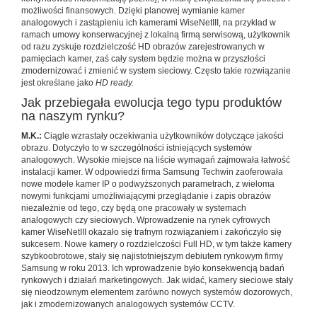
możliwości finansowych. Dzięki planowej wymianie kamer
analogowych i zastąpieniu ich kamerami WiseNetIII, na przykład w
ramach umowy konserwacyjnej z lokalną firmą serwisową, użytkownik
od razu zyskuje rozdzielczość HD obrazów zarejestrowanych w
pamięciach kamer, zaś cały system będzie można w przyszłości
zmodernizować i zmienić w system sieciowy. Często takie rozwiązanie
jest określane jako
HD ready.
Jak przebiegała ewolucja tego typu produktów
na naszym rynku?
M.K.:
Ciągle wzrastały oczekiwania użytkowników dotyczące jakości
obrazu. Dotyczyło to w szczególności istniejących systemów
analogowych. Wysokie miejsce na liście wymagań zajmowała łatwość
instalacji kamer. W odpowiedzi firma Samsung Techwin zaoferowała
nowe modele kamer IP o podwyższonych parametrach, z wieloma
nowymi funkcjami umożliwiającymi przeglądanie i zapis obrazów
niezależnie od tego, czy będą one pracowały w systemach
analogowych czy sieciowych. Wprowadzenie na rynek cyfrowych
kamer WiseNetIII okazało się trafnym rozwiązaniem i zakończyło się
sukcesem. Nowe kamery o rozdzielczości Full HD, w tym także kamery
szybkoobrotowe, stały się najistotniejszym debiutem rynkowym firmy
Samsung w roku 2013. Ich wprowadzenie było konsekwencją badań
rynkowych i działań marketingowych. Jak widać, kamery sieciowe stały
się nieodzownym elementem zarówno nowych systemów dozorowych,
jak i zmodernizowanych analogowych systemów CCTV.