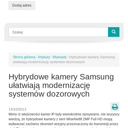
Dodaj adres
Formularz
wyszukiwania
Szukaj
Strona główna
/
Artykuły
/
Wywiady
/
Hybrydowe kamery Samsung
Jesteś
ułatwiają modernizację systemów dozorowych
tutaj
Hybrydowe kamery Samsung
ułatwiają modernizację
systemów dozorowych
14/10/2013
Mimo iż właściwości kamer IP były wielokrotnie opisywane, nie wszyscy
wiedzą, że hybrydowe kamery z serii WiseNetIII 2MP Full HD mogą
wytwarzać zarówno strumień wizyjny przeznaczony do transmisji przez