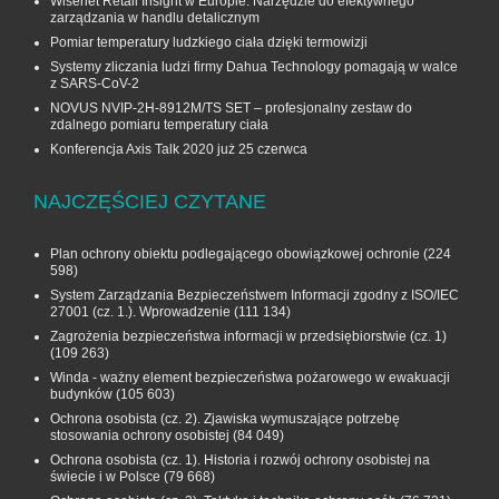
Wisenet Retail Insight w Europie. Narzędzie do efektywnego
zarządzania w handlu detalicznym
Pomiar temperatury ludzkiego ciała dzięki termowizji
Systemy zliczania ludzi firmy Dahua Technology pomagają w walce
z SARS-CoV-2
NOVUS NVIP-2H-8912M/TS SET – profesjonalny zestaw do
zdalnego pomiaru temperatury ciała
Konferencja Axis Talk 2020 już 25 czerwca
NAJCZĘŚCIEJ CZYTANE
Plan ochrony obiektu podlegającego obowiązkowej ochronie
(224
598)
System Zarządzania Bezpieczeństwem Informacji zgodny z ISO/IEC
27001 (cz. 1.). Wprowadzenie
(111 134)
Zagrożenia bezpieczeństwa informacji w przedsiębiorstwie (cz. 1)
(109 263)
Winda - ważny element bezpieczeństwa pożarowego w ewakuacji
budynków
(105 603)
Ochrona osobista (cz. 2). Zjawiska wymuszające potrzebę
stosowania ochrony osobistej
(84 049)
Ochrona osobista (cz. 1). Historia i rozwój ochrony osobistej na
świecie i w Polsce
(79 668)