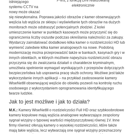
P-Iris, z funkcją D/N realizowaną
istniejącego
elektronicznie
systemu CCTV na
nowy może okazać
się niewykonalna. Poprawa jakości obrazów z kamer obserwujących
wejścia lub wyjścia ze sklepu i wyświetlanie tych obrazów na dużych
monitorach może odstraszyć potencjalnych złodziei. Z kolei
umieszczenie kamer w punktach kasowych może przyczynić się do
ograniczenia liczby oszustw podczas określania należności za zakupy.
Wystarczy zainstalować dodatkowo kilka kamer o rozdzielczości HD lub
wymienić zaledwie kilka kamer analogowych na nowe. Podobną
modernizację można przeprowadzić także w bankach, kasynach gry i w
innych obiektach, w których możliwie najwyższa rozdzielczość obrazu
przyczynia się do zwalczania działań o charakterze kryminalnym,
umożliwia spełnienie wymagań wynikających z przepisów dotyczących
bezpieczeństwa lub usprawnia pracę służb ochrony. Możliwe jest także
wykorzystanie innych aplikacji – na przykład zastosowanie kamery
WiseNetIII obserwującej wejście do obiektu pozwoli na kontrolę ruchu
osobowego z wykorzystaniem oprogramowania identyfikującego
twarze ludzkie.
Jak to jest możliwe i jak to działa?
M.K.:
Kamery WiseNetIII o rozdzielczości Full HD oraz szybkoobrotowe
kamery kopułowe mają wyjścia analogowe wytwarzające zespolony
sygnał wizyjny o typowej wartości międzyszczytowej równej 1V. Inne
firmy również oferują kamery o wysokiej rozdzielczości, które także
mają takie wyjścia, lecz wytwarzają one sygnał wizyjny przeznaczony