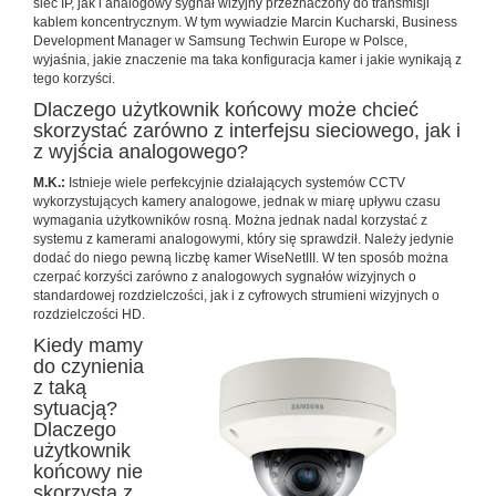
sieć IP, jak i analogowy sygnał wizyjny przeznaczony do transmisji
kablem koncentrycznym. W tym wywiadzie Marcin Kucharski, Business
Development Manager w Samsung Techwin Europe w Polsce,
wyjaśnia, jakie znaczenie ma taka konfiguracja kamer i jakie wynikają z
tego korzyści.
Dlaczego użytkownik końcowy może chcieć
skorzystać zarówno z interfejsu sieciowego, jak i
z wyjścia analogowego?
M.K.:
Istnieje wiele perfekcyjnie działających systemów CCTV
wykorzystujących kamery analogowe, jednak w miarę upływu czasu
wymagania użytkowników rosną. Można jednak nadal korzystać z
systemu z kamerami analogowymi, który się sprawdził. Należy jedynie
dodać do niego pewną liczbę kamer WiseNetIII. W ten sposób można
czerpać korzyści zarówno z analogowych sygnałów wizyjnych o
standardowej rozdzielczości, jak i z cyfrowych strumieni wizyjnych o
rozdzielczości HD.
Kiedy mamy
do czynienia
z taką
sytuacją?
Dlaczego
użytkownik
końcowy nie
skorzysta z