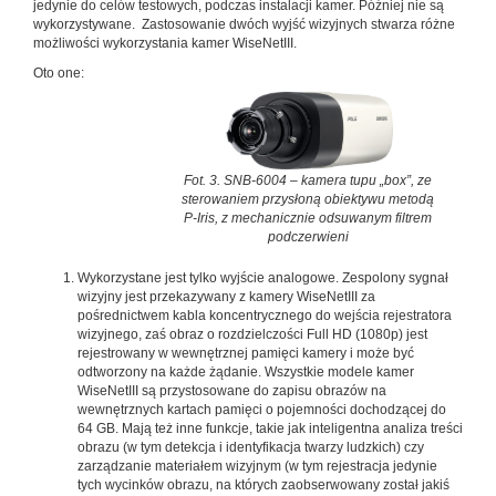
jedynie do celów testowych, podczas instalacji kamer. Później nie są
wykorzystywane. Zastosowanie dwóch wyjść wizyjnych stwarza różne
możliwości wykorzystania kamer WiseNetIII.
Oto one:
Fot. 3. SNB-6004 – kamera tupu „box”, ze
sterowaniem przysłoną obiektywu metodą
P-Iris, z mechanicznie odsuwanym filtrem
podczerwieni
Wykorzystane jest tylko wyjście analogowe. Zespolony sygnał
wizyjny jest przekazywany z kamery WiseNetIII za
pośrednictwem kabla koncentrycznego do wejścia rejestratora
wizyjnego, zaś obraz o rozdzielczości Full HD (1080p) jest
rejestrowany w wewnętrznej pamięci kamery i może być
odtworzony na każde żądanie. Wszystkie modele kamer
WiseNetIII są przystosowane do zapisu obrazów na
wewnętrznych kartach pamięci o pojemności dochodzącej do
64 GB. Mają też inne funkcje, takie jak inteligentna analiza treści
obrazu (w tym detekcja i identyfikacja twarzy ludzkich) czy
zarządzanie materiałem wizyjnym (w tym rejestracja jedynie
tych wycinków obrazu, na których zaobserwowany został jakiś