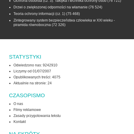
Ochrona osobista (cz. 3). Taktyka i technika ochrony osób
(76 721)
Drzwi o zwiększonej odporności na włamanie
(76 524)
Teoria ochrony informacji (cz. 1)
(75 468)
Zintegrowany system bezpieczeństwa człowieka w XXI wieku -
piramida równoboczna
(72 326)
STATYSTYKI
Odwiedzono nas: 9242910
Liczymy od 01/07/2007
Opublikowanych treści: 4075
Aktualnie na stronie:
24
CZASOPISMO
O nas
Filmy reklamowe
Zasady przygotowania tekstu
Kontakt