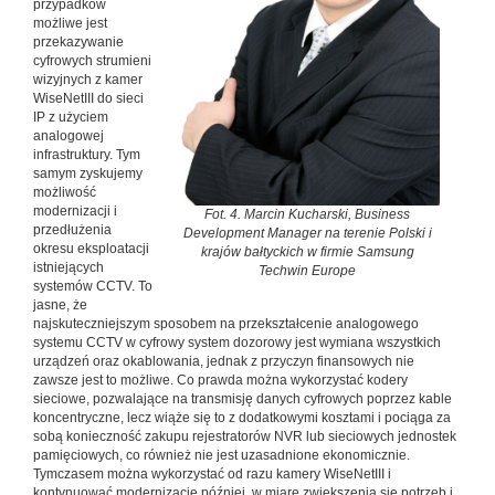
przypadków
możliwe jest
przekazywanie
cyfrowych strumieni
wizyjnych z kamer
WiseNetIII do sieci
IP z użyciem
analogowej
infrastruktury. Tym
samym zyskujemy
możliwość
modernizacji i
Fot. 4. Marcin Kucharski, Business
przedłużenia
Development Manager na terenie Polski i
okresu eksploatacji
krajów bałtyckich w firmie Samsung
istniejących
Techwin Europe
systemów CCTV. To
jasne, że
najskuteczniejszym sposobem na przekształcenie analogowego
systemu CCTV w cyfrowy system dozorowy jest wymiana wszystkich
urządzeń oraz okablowania, jednak z przyczyn finansowych nie
zawsze jest to możliwe. Co prawda można wykorzystać kodery
sieciowe, pozwalające na transmisję danych cyfrowych poprzez kable
koncentryczne, lecz wiąże się to z dodatkowymi kosztami i pociąga za
sobą konieczność zakupu rejestratorów NVR lub sieciowych jednostek
pamięciowych, co również nie jest uzasadnione ekonomicznie.
Tymczasem można wykorzystać od razu kamery WiseNetIII i
kontynuować modernizację później, w miarę zwiększenia się potrzeb i