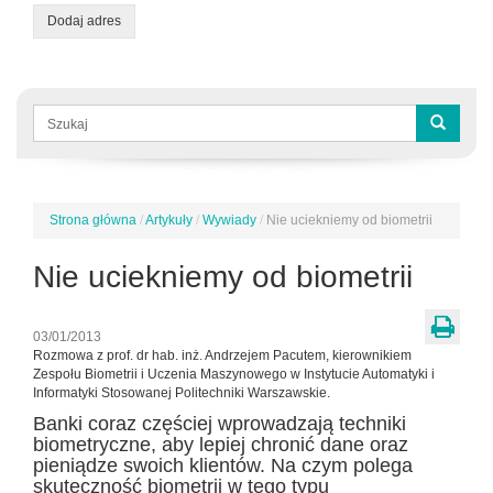
Dodaj adres
Formularz
wyszukiwania
Szukaj
Strona główna
/
Artykuły
/
Wywiady
/
Nie uciekniemy od biometrii
Jesteś
tutaj
Nie uciekniemy od biometrii
03/01/2013
Rozmowa z prof. dr hab. inż. Andrzejem Pacutem, kierownikiem
Zespołu Biometrii i Uczenia Maszynowego w Instytucie Automatyki i
Informatyki Stosowanej Politechniki Warszawskie.
Banki coraz częściej wprowadzają techniki
biometryczne, aby lepiej chronić dane oraz
pieniądze swoich klientów. Na czym polega
skuteczność biometrii w tego typu