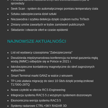
sprzedaży
Seek Scan - system do automatycznego pomiaru temperatury ciała
Sztuka zabezpieczania dzieł sztuki
Niezawodna i szybka detekcja dzięki czujkom ruchu TriTech
Zmiany umów zawartych w trybie zamówień publicznych
Składanie i otwarcie ofert w czasie epidemii
NAJNOWSZE AKTUALNOŚCI
List od wydawcy czasopisma "Zabezpieczenia"
Dwudziesta międzynarodowa konferencja na temat gaszenia mgłą
wodą (IWMC) odbędzie się w Polsce w 2021 r.
Iskrobezpieczne kontaktrony magnetyczne do stref zagrożonych
wybuchem
Smart Terminal marki GANZ w walce z wirusem
TP-Link ułatwia migrację do sieci 10 Gb/s dzięki przełącznikowi
T1700G‑28TQ
Nowe czytniki w ofercie RCS Engineering
Integracja systemu RACS 5 z wizyjnym systemem dozorowym
Ekonomiczna wersja systemu RACS 5
Systemy radarowe CTRL+SKY RADAR 3D