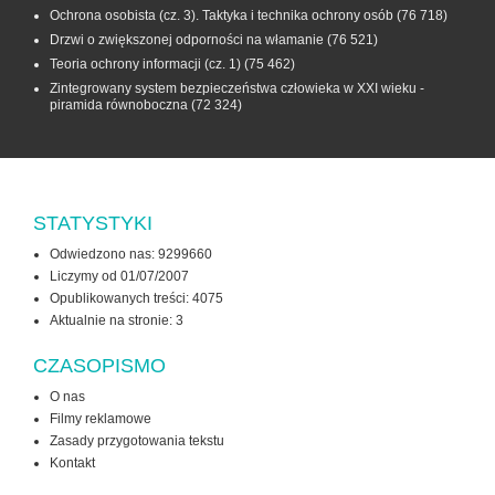
Ochrona osobista (cz. 3). Taktyka i technika ochrony osób
(76 718)
Drzwi o zwiększonej odporności na włamanie
(76 521)
Teoria ochrony informacji (cz. 1)
(75 462)
Zintegrowany system bezpieczeństwa człowieka w XXI wieku -
piramida równoboczna
(72 324)
STATYSTYKI
Odwiedzono nas: 9299660
Liczymy od 01/07/2007
Opublikowanych treści: 4075
Aktualnie na stronie:
3
CZASOPISMO
O nas
Filmy reklamowe
Zasady przygotowania tekstu
Kontakt