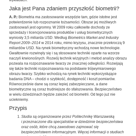
wykładach.
Jaka jest Pana zdaniem przyszłość biometrii?
A. P.:
Biometria ma zastosowanie wszędzie tam, gdzie istotne jest
potwierdzenie lub rozpoznanie tożsamości. Obszar jej możliwych
zastosowań jest ogromny. W 2009 roku całkowite dochody ze
sprzedaży i licencjonowania produktów i usług biometrycznych
wyniosły 3,5 miliarda USD. Według
Biometrics Market and Industry
Report 2009–2014
w 2014 roku, mimo kryzysu, znacznie przekroczą 9
miliardów USD. Na rynek biometryczny wchodzą nowe technologie.
Gwałtownie rozwinęły się i są stosowane techniki oparte na wzorze
naczyń krwionośnych. Rozwój technik wizyjnych i metod analizy obrazu
pozwala na rozpoznawanie twarzy ze znacznej odległości. Rozwijają
się także techniki rozpoznawania na podstawie trójwymiarowego
obrazu twarzy. Szybko wchodzą na rynek techniki wykorzystujące
badania DNA – chodzi o szybkość, dostępność i koszt pomiarów.
Równocześnie dane są coraz lepiej zabezpieczane, a dane
biometryczne są coraz trudniejsze do sfałszowania. Bezpieczeństwo
w wielu dziedzinach będzie zależeć od biometrii. Od tego już nie
uciekniemy.
Przypis
Studia są organizowane przez Politechnikę Warszawską
i przeznaczone dla specjalistów w dziedzinie bezpieczeństwa
oraz osób, które chcą zawodowo zajmować się
bezpieczeństwem informacyjnym. Więcej informacji o studiach