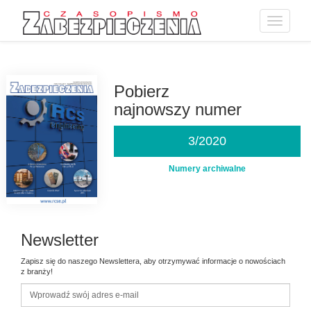
Toggle
navigatio
Przejdź
do
treści
Pobierz
najnowszy numer
3/2020
Numery archiwalne
Newsletter
Zapisz się do naszego Newslettera, aby otrzymywać informacje o nowościach
z branży!