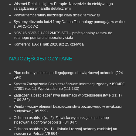
Wisenet Retail Insight w Europie. Narzędzie do efektywnego
zarządzania w handlu detalicznym
Pomiar temperatury ludzkiego ciała dzięki termowizji
Systemy zliczania ludzi firmy Dahua Technology pomagają w walce
z SARS-CoV-2
NOVUS NVIP-2H-8912M/TS SET – profesjonalny zestaw do
zdalnego pomiaru temperatury ciała
Konferencja Axis Talk 2020 już 25 czerwca
NAJCZĘŚCIEJ CZYTANE
Plan ochrony obiektu podlegającego obowiązkowej ochronie
(224
594)
System Zarządzania Bezpieczeństwem Informacji zgodny z ISO/IEC
27001 (cz. 1.). Wprowadzenie
(111 133)
Zagrożenia bezpieczeństwa informacji w przedsiębiorstwie (cz. 1)
(109 262)
Winda - ważny element bezpieczeństwa pożarowego w ewakuacji
budynków
(105 599)
Ochrona osobista (cz. 2). Zjawiska wymuszające potrzebę
stosowania ochrony osobistej
(84 047)
Ochrona osobista (cz. 1). Historia i rozwój ochrony osobistej na
świecie i w Polsce
(79 664)