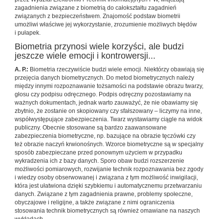
zagadnienia związane z biometrią do całokształtu zagadnień
związanych z bezpieczeństwem. Znajomość podstaw biometrii
umożliwi właściwe jej wykorzystanie, zrozumienie możliwych błędów
i pułapek.
Biometria przynosi wiele korzyści, ale budzi
jeszcze wiele emocji i kontrowersji...
A. P.:
Biometria rzeczywiście budzi wiele emocji. Niektórzy obawiają się
przejęcia danych biometrycznych. Do metod biometrycznych należy
między innymi rozpoznawanie tożsamości na podstawie obrazu twarzy,
głosu czy podpisu odręcznego. Podpis odręczny pozostawiamy na
ważnych dokumentach, jednak warto zauważyć, że nie obawiamy się
zbytnio, że zostanie on skopiowany czy sfałszowany – liczymy na inne,
współwystępujące zabezpieczenia. Twarz wystawiamy ciągle na widok
publiczny. Obecnie stosowane są bardzo zaawansowane
zabezpieczenia biometryczne, np. bazujące na obrazie tęczówki czy
też obrazie naczyń krwionośnych. Wzorce biometryczne są w specjalny
sposób zabezpieczane przed ponownym użyciem w przypadku
wykradzenia ich z bazy danych. Sporo obaw budzi rozszerzenie
możliwości pomiarowych, rozwijanie technik rozpoznawania bez zgody
i wiedzy osoby obserwowanej i związana z tym możliwość inwigilacji,
która jest ułatwiona dzięki szybkiemu i automatycznemu przetwarzaniu
danych. Związane z tym zagadnienia prawne, problemy społeczne,
obyczajowe i religijne, a także związane z nimi ograniczenia
stosowania technik biometrycznych są również omawiane na naszych