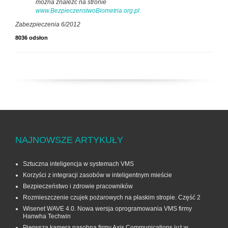
można znaleźć na stronie
www.BezpieczenstwoBiometria.org.pl.
Zabezpieczenia 6/2012
8036 odsłon
NAJNOWSZE ARTYKUŁY
Sztuczna inteligencja w systemach VMS
Korzyści z integracji zasobów w inteligentnym mieście
Bezpieczeństwo i zdrowie pracowników
Rozmieszczenie czujek pożarowych na płaskim stropie. Część 2
Wisenet WAVE 4.0. Nowa wersja oprogramowania VMS firmy
Hanwha Techwin
Pierwsza kamera nasobna firmy Axis Communications już w