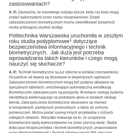
zastosowaniach?
A. P.:
Zauważmy, że wszelkiego rodzaju klucze, karty czy kody mogą
zostać wykorzystane przez osoby nieuprawnione. Dzięki
zabezpieczeniom biometrycznym można zweryfikować tożsamość
osoby próbującej uzyskać dostęp.
Politechnika Warszawska uruchomiła w zeszłym
1
roku studia podyplomowe
dotyczące
bezpieczeństwa informacyjnego i technik
biometrycznych. Jak duża jest potrzeba
wprowadzania takich kierunków i czego mogą
nauczyć się słuchacze?
A. P.:
Techniki biometryczne są już obecne w polskiej rzeczywistości.
Oczywiście od dawna są stosowane w ekspertyzach sądowych.
Zabezpieczeniem biometrycznym mogą być podpisy składane na
specjalnych tabletach, umożliwiające automatyczną weryfikację.
Biometrycznie zabezpieczane są paszporty. W kolejce czekają systemy
identyfikacji telefonującego na podstawie głosu w działach obsługi
klienta. Zabezpieczenia biometryczne stosowane są również
w komputerach, pamięciach przenośnych, a także do ochrony
pomieszczeń. Można podać szereg innych przykładów z różnych
odległych dziedzin. Wszystko wskazuje na to, że urządzenia
biometryczne będą wykorzystywane na coraz szerszą skalę. Studia
dotyczące bezpieczeństwa i technik biometrycznych, proponowane
przez Wydział Elektroniki i Technik Informacyjnych PW, włączają