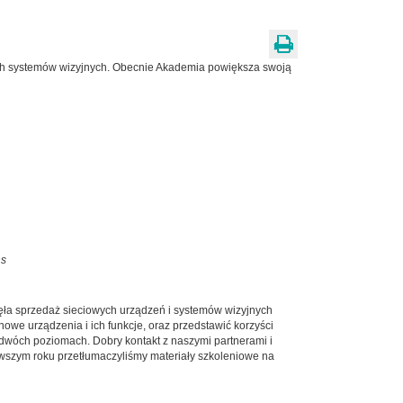
wych systemów wizyjnych. Obecnie Akademia powiększa swoją
ns
ęła sprzedaż sieciowych urządzeń i systemów wizyjnych
we urządzenia i ich funkcje, oraz przedstawić korzyści
dwóch poziomach. Dobry kontakt z naszymi partnerami i
erwszym roku przetłumaczyliśmy materiały szkoleniowe na