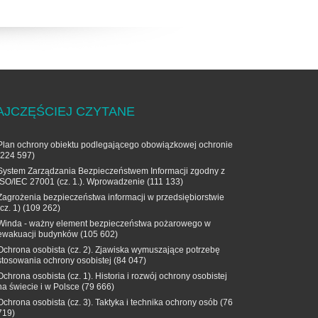
AJCZĘŚCIEJ CZYTANE
Plan ochrony obiektu podlegającego obowiązkowej ochronie
(224 597)
System Zarządzania Bezpieczeństwem Informacji zgodny z
ISO/IEC 27001 (cz. 1.). Wprowadzenie
(111 133)
Zagrożenia bezpieczeństwa informacji w przedsiębiorstwie
(cz. 1)
(109 262)
Winda - ważny element bezpieczeństwa pożarowego w
ewakuacji budynków
(105 602)
Ochrona osobista (cz. 2). Zjawiska wymuszające potrzebę
stosowania ochrony osobistej
(84 047)
Ochrona osobista (cz. 1). Historia i rozwój ochrony osobistej
na świecie i w Polsce
(79 666)
Ochrona osobista (cz. 3). Taktyka i technika ochrony osób
(76
719)