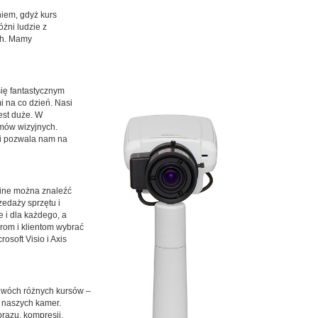
iem, gdyż kurs
żni ludzie z
ch. Mamy
ię fantastycznym
 na co dzień. Nasi
est duże. W
emów wizyjnych.
mi pozwala nam na
line można znaleźć
edaży sprzętu i
 i dla każdego, a
rom i klientom wybrać
soft Visio i Axis
 dwóch różnych kursów –
 naszych kamer.
razu, kompresji,