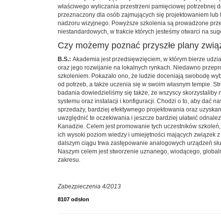
właściwego wyliczania przestrzeni pamięciowej potrzebnej do 
przeznaczony dla osób zajmujących się projektowaniem lub 
nadzoru wizyjnego. Powyższe szkolenia są prowadzone prze
niestandardowych, w trakcie których jesteśmy otwarci na sug
Czy możemy poznać przyszłe plany zwią
B.S.:
Akademia jest przedsięwzięciem, w którym bierze udział
oraz jego rozwijanie na lokalnych rynkach. Niedawno przep
szkoleniem. Pokazało ono, że ludzie doceniają swobodę wyb
od potrzeb, a także uczenia się w swoim własnym tempie. St
badania dowiedzieliśmy się także, że wszyscy skorzystaliby
systemu oraz instalacji i konfiguracji. Chodzi o to, aby da
sprzedaży, bardziej efektywnego projektowania oraz uzyskani
uwzględnić te oczekiwania i jeszcze bardziej ułatwić odnalez
Kanadzie. Celem jest promowanie tych uczestników szkoleń,
ich wysoki poziom wiedzy i umiejętności mających związek z
dalszym ciągu trwa zastępowanie analogowych urządzeń służ
Naszym celem jest stworzenie uznanego, wiodącego, global
zakresu.
Zabezpieczenia 4/2013
8107 odsłon