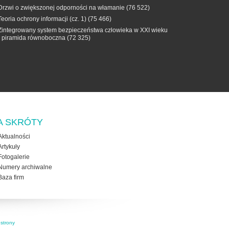
Drzwi o zwiększonej odporności na włamanie
(76 522)
Teoria ochrony informacji (cz. 1)
(75 466)
Zintegrowany system bezpieczeństwa człowieka w XXI wieku
- piramida równoboczna
(72 325)
A SKRÓTY
Aktualności
Artykuły
Fotogalerie
Numery archiwalne
Baza firm
strony