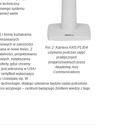
rs techniczny
ciowego systemu
wnież wiele
 i formę kształcenia
teresowanych
eniowych w zależności
Fot. 2. Kamera AXIS P1354
ana w nowe treści. Z
używana podczas zajęć
łalności, projektowaniu
praktycznych
sowych, zwiększania
zorganizowanych przez
 oferty, gdyż chcemy
Akademię Axis
s jest wdrożona w USA i
Communications
certyfikat wykazujący
i rozwijała się. W
technologie, dlatego szkolenie będzie nadal potrzebne.
oru wizyjnego – centrum będącego źródłem wiedzy z tego