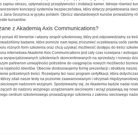
zapisu obrazu, optymalizacji przepływności i instalacji kamer. Istnieje również ku
tworzeniem koncepcji systemów bezpieczeństwa, który dotyczy projektowania sie
z Jana Grusznica w języku polskim. Oprócz standardowych kursów prowadzimy ró
estie kursantów.
zane z Akademią Axis Communications?
 ponad 40 trenerów i własny zespół szkoleniowy, który jest odpowiedzialny za treść
rowadziliśmy badanie, które pomoże nam lepiej zrozumieć oczekiwania osób zain
oru różnych form szkolenia oraz chcą uzyskać możliwość dostępu do treści szkol
rona internetowa Akademii Axis Communications jest cały czas rozwijana i wzbogac
 na wyspecjalizowanych szkoleniach skoncentrowanych na sprzedaży i rozwoju dzia
ć naszym partnerom umiejętności potrzebne do osiągnięcia nowych możliwości bizne
a lojalności klientów. Obecnie dostosowujemy formę prezentacji i strukturę naszej
ienie potrzebnych treści. Rozwijamy też nasz program certyfikacji, która dotychcza
 którzy zdali nasze testy na poziomie zaawansowanym i otrzymali międzynarodowy 
 sieciowym nadzorem wizyjnym. Spodziewamy się, że Akademia będzie nadal rosła 
ących do nadzoru wizyjnego urządzeniami sieciowymi i wciąż pojawiają się nowe 
nego centrum szkoleniowego prowadzącego szkolenia z zakresu sieciowego nadz