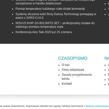
zarządzania w handlu detalicznym
Pomiar temperatury ludzkiego ciała dzięki termowizji
Systemy zliczania ludzi firmy Dahua Technology pomagają w
walce z SARS-CoV-2
NOVUS NVIP-2H-8912M/TS SET – profesjonalny zestaw do
zdalnego pomiaru temperatury ciała
Konferencja Axis Talk 2020 już 25 czerwca
CZASOPISMO
N
O nas
Filmy reklamowe
Zasady przygotowania
tekstu
Kontakt
kie prawa zastrzeżone. Kopiowanie tekstów bez zgody redakcji zabronione /
Zasady użytkowania 