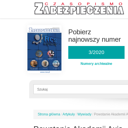
Przejdź
do
Pobierz
treści
najnowszy numer
3/2020
Numery archiwalne
Formularz
wyszukiwania
Szukaj
Strona główna
/
Artykuły
/
Wywiady
/
Powstanie Akademii A
Jesteś
tutaj