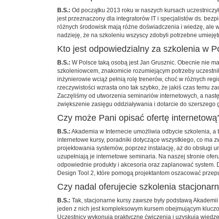
B.S.:
Od początku 2013 roku w naszych kursach uczestniczy
jest przeznaczony dla integratorów IT i specjalistów ds. b
różnych środowisk mają różne doświadczenia i wiedzę, ale 
nadzieję, że na szkoleniu wszyscy zdobyli potrzebne umiejęt
Kto jest odpowiedzialny za szkolenia w P
B.S.:
W Polsce taką osobą jest Jan Grusznic. Obecnie nie ma
szkoleniowcem, znakomicie rozumiejącym potrzeby uczestni
inżynierowie wciąż pełnią rolę trenerów, choć w różnych re
rzeczywistości wzrasta ono tak szybko, że jakiś czas temu 
Zaczęliśmy od utworzenia seminariów internetowych, a nast
zwiększenie zasięgu oddziaływania i dotarcie do szerszego 
Czy może Pani opisać ofertę internetową
B.S.:
Akademia w Internecie umożliwia odbycie szkolenia, a
internetowe kursy, poradniki dotyczące wszystkiego, co ma
projektowania systemów, poprzez instalację, aż do obsługi 
uzupełniają je internetowe seminaria. Na naszej stronie of
odpowiednie produkty i akcesoria oraz zaplanować system. D
Design Tool 2, które pomogą projektantom oszacować przepu
Czy nadal oferujecie szkolenia stacjonar
B.S.:
Tak, stacjonarne kursy zawsze były podstawą Akademii
jeden z nich jest kompleksowym kursem obejmującym kluczow
Uczestnicy wykonują praktyczne ćwiczenia i uzyskują wiedzę