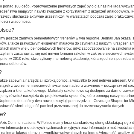
ło ponad 100 osób. Poprowadzenie pierwszych zajęć było dla nas nie lada wyzwan
ezpieczeństwa mających nawyki związane z korzystaniem z urządzeń analogowych. Ró
wszyscy słuchacze aktywnie uczestniczyli w warsztatach podczas zajęć praktyczny
ności i wiadomości.
olsce?
my jeszcze żadnych pełnoetatowych trenerów w tym regionie. Jednak Jan okazał s
ków, a także prawdziwym ekspertem mającym do czynienia z naszymi urządzeniami
gionach mamy wielu pełnoetatowych trenerów, gdyż zapotrzebowanie na szkolenia j
zaczęliśmy zastanawiać się nad innymi formami szkoleń w zakresie sieciowych syst
ępnie, w 2010 roku, stworzyliśmy internetową akademię, która zgodnie z potrzeba
grona odbiorców.
?
 także zapewnia narzędzia i szybką pomoc, a wszystko to pod jednym adresem. On
 związek z tworzeniem sieciowych systemów nadzoru wizyjnego – począwszy od sprz
urządzeń u klienta końcowego. Materiały szkoleniowe są dostępne za darmo, zawsze
erujemy również narzędzia do projektowania systemów, które pomogą naszym partne
opiero co dodaliśmy dwa nowe, ekscytujące narzędzia – Coverage Shapes for Micro
stowość sieci i objętość pamięci przeznaczonej do przechowywania danych.
ne?
 Axis Communications. W Polsce mamy teraz standardową ofertę składającą się z
e informacje o sieciowych systemach wizyjnych oraz informacje o możliwościach
 na temat jakości obrazu, czynników wpływających na jego użyteczność, analizy ob