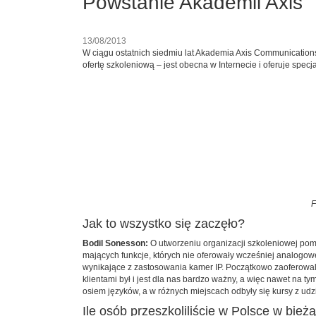
Powstanie Akademii Axis
13/08/2013
W ciągu ostatnich siedmiu lat Akademia Axis Communication
ofertę szkoleniową – jest obecna w Internecie i oferuje specja
F
Jak to wszystko się zaczęło?
Bodil Sonesson:
O utworzeniu organizacji szkoleniowej po
mających funkcje, których nie oferowały wcześniej analogow
wynikające z zastosowania kamer IP. Początkowo zaoferowal
klientami był i jest dla nas bardzo ważny, a więc nawet na
osiem języków, a w różnych miejscach odbyły się kursy z ud
Ile osób przeszkoliliście w Polsce w bie