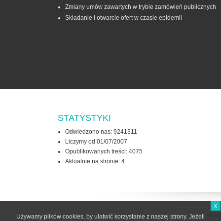
Zmiany umów zawartych w trybie zamówień publicznych
Składanie i otwarcie ofert w czasie epidemii
STATYSTYKI
Odwiedzono nas: 9241311
Liczymy od 01/07/2007
Opublikowanych treści: 4075
Aktualnie na stronie:
4
x
Wszel
Używamy plików cookies, by ułatwić korzystanie z naszej strony. Jeżeli