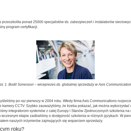
s przeszkoliła ponad 25000 specjalistów ds. zabezpieczeń i instalatorów siecio
lny program certyfikacji.
ot. 1. Bodil Sonesson – wiceprezes ds. globalnej sprzedaży w Axis Communicatio
myśleliśmy po raz pierwszy w 2004 roku. Wtedy firma Axis Communications rozpocz
e kamery CCTV. Szybko zauważyliśmy, że trzeba pokazać, jak można wykorzystać no
iśmy integratorom systemów z całej Europy i Stanów Zjednoczonych szkolenia na 
 tym wczesnym etapie zadbaliśmy o dostępność szkolenia w różnych językach. W pi
ziałem naszych inżynierów zajmujących się wsparciem sprzedaży.
żącym roku?