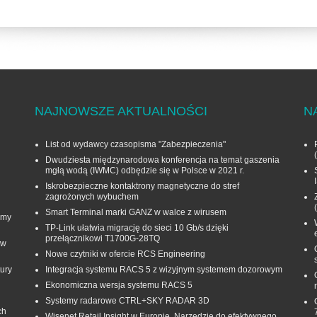
NAJNOWSZE AKTUALNOŚCI
N
List od wydawcy czasopisma "Zabezpieczenia"
Dwudziesta międzynarodowa konferencja na temat gaszenia
mgłą wodą (IWMC) odbędzie się w Polsce w 2021 r.
Iskrobezpieczne kontaktrony magnetyczne do stref
zagrożonych wybuchem
Smart Terminal marki GANZ w walce z wirusem
rmy
TP-Link ułatwia migrację do sieci 10 Gb/s dzięki
przełącznikowi T1700G‑28TQ
 w
Nowe czytniki w ofercie RCS Engineering
ury
Integracja systemu RACS 5 z wizyjnym systemem dozorowym
Ekonomiczna wersja systemu RACS 5
Systemy radarowe CTRL+SKY RADAR 3D
ch
Wisenet Retail Insight w Europie. Narzędzie do efektywnego