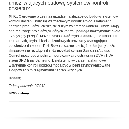
umożliwiających budowę systemów kontroli
dostępu?
M. K.:
Oferowane przez nas urządzenia służące do budowy systemów
kontroli dostępu stały się wartościowym dodatkiem do asortymentu
naszych produktów i cieszą się dużym zainteresowaniem. Umożliwiają
one realizację projektów, w których kontroli podlega maksymalnie około
128 tysięcy przejść. Można zastosować czytniki analizujące układ linii
papilarnych, czytniki kart zbliżeniowych oraz karty wymagające
potwierdzenia kodem PIN. Równie ważne jest to, że oferujemy także
zintegrowane rozwiązania. Na przykład system Samsung Access
Control może być w pełni zintegrowany z rejestratorami DVR i NVR
z serii SRD firmy Samsung. Dzięki temu wydarzenia alarmowe
w systemie kontroli dostępu mogą być w pełni zsynchronizowane
z odpowiednimi fragmentami nagrań wizyjnych.
Redakcja
Zabezpieczenia 2/2012
8622 odsłony