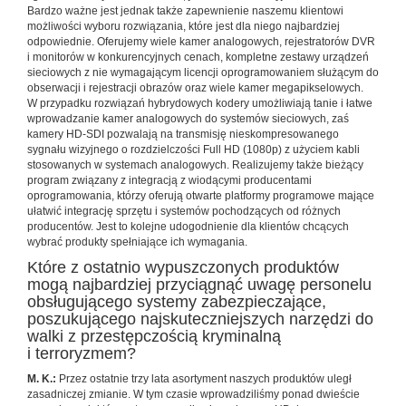
Bardzo ważne jest jednak także zapewnienie naszemu klientowi
możliwości wyboru rozwiązania, które jest dla niego najbardziej
odpowiednie. Oferujemy wiele kamer analogowych, rejestratorów DVR
i monitorów w konkurencyjnych cenach, kompletne zestawy urządzeń
sieciowych z nie wymagającym licencji oprogramowaniem służącym do
obserwacji i rejestracji obrazów oraz wiele kamer megapikselowych.
W przypadku rozwiązań hybrydowych kodery umożliwiają tanie i łatwe
wprowadzanie kamer analogowych do systemów sieciowych, zaś
kamery HD-SDI pozwalają na transmisję nieskompresowanego
sygnału wizyjnego o rozdzielczości Full HD (1080p) z użyciem kabli
stosowanych w systemach analogowych. Realizujemy także bieżący
program związany z integracją z wiodącymi producentami
oprogramowania, którzy oferują otwarte platformy programowe mające
ułatwić integrację sprzętu i systemów pochodzących od różnych
producentów. Jest to kolejne udogodnienie dla klientów chcących
wybrać produkty spełniające ich wymagania.
Które z ostatnio wypuszczonych produktów
mogą najbardziej przyciągnąć uwagę personelu
obsługującego systemy zabezpieczające,
poszukującego najskuteczniejszych narzędzi do
walki z przestępczością kryminalną
i terroryzmem?
M. K.:
Przez ostatnie trzy lata asortyment naszych produktów uległ
zasadniczej zmianie. W tym czasie wprowadziliśmy ponad dwieście