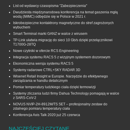
List od wydawcy czasopisma "Zabezpieczenia"
Dwudziesta międzynarodowa konferencja na temat gaszenia mgłą
wodą (IWMC) odbędzie się w Polsce w 2021 r.
Iskrobezpieczne kontaktrony magnetyczne do stref zagrożonych
wybuchem
Smart Terminal marki GANZ w walce z wirusem
TP-Link ułatwia migrację do sieci 10 Gb/s dzięki przełącznikowi
T1700G‑28TQ
Nowe czytniki w ofercie RCS Engineering
Integracja systemu RACS 5 z wizyjnym systemem dozorowym
Ekonomiczna wersja systemu RACS 5
Systemy radarowe CTRL+SKY RADAR 3D
Wisenet Retail Insight w Europie. Narzędzie do efektywnego
zarządzania w handlu detalicznym
Pomiar temperatury ludzkiego ciała dzięki termowizji
Systemy zliczania ludzi firmy Dahua Technology pomagają w walce
z SARS-CoV-2
NOVUS NVIP-2H-8912M/TS SET – profesjonalny zestaw do
zdalnego pomiaru temperatury ciała
Konferencja Axis Talk 2020 już 25 czerwca
NAJCZĘŚCIEJ CZYTANE