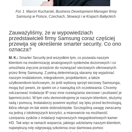
Fot. 1. Marcin Kucharski, Business Development Manager firmy
Samsung w Polsce, Czechach, Słowacji i w Krajach Bałtyckich
Zauważyliśmy, że w wypowiedziach
przedstawicieli firmy Samsung coraz częściej
przewija się określenie smarter security. Co ono
oznacza?
M. K.:
Smarter Security jest wszystkim tym, co pozwala naszym
klientom na modernizację analogowych systemów dozorowych i co
umożliwia zręczne przejście do rozwiązań sieciowych oferowanych
przez firmę Samsung. Z pełną determinacją staramy się wyjaśniać
naszym instalatorom, integratorom, projektantom, a także
użytkownikom końcowym, że jeśli wybiorą sprzęt sieciowy Samsunga,
mogą być pewni, że spełni on z nawiązką ich oczekiwania. Chcemy
odczarować instalacje IP oraz inne rozwiązania sieciowe i pozbawić je
tajemniczości. W tym celu demonstrujemy je naszym klientom, służymy
radą i pomocą. Instalatorzy powinni wyzbyć się lęku przed technologią,
która oferuje im tak wiele dobrodziejstw. Szczególną uwagę zwracamy
na jedną z istotniejszych korzyści, a mianowicie na możliwość
czerpania zysków z instalacji najnowszych megapikselowych kamer
HD. Tak więc w ramach wsparcia, jakiego udzielamy naszym klientom,
największą rolę odgrywają szkolenia oraz darmowa pomoc