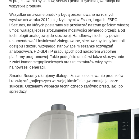
w projektowaniu systemów, serwis i pełna, trzyletnia gwarancja na
wszystkie produkty.
Wszystkie omawiane produkty będą prezentowane na różnych
wystawach w roku 2012, między innymi w Essen, targach IFSEC
i Securex, na których postaramy się przekazać naszym gościom wiedzę
umożliwiającą lepsze zrozumienie możliwości płynnego przejścia od
technologii analogowej do sieciowej. Handlowcy i technicy powinni
rekomendować i instalować zintegrowane, sieciowe systemy kontroli
dostępu i dozoru wizyjnego stanowiące mieszankę rozwiązań
analogowych, HD-SDI i IP pracujących pod nadzorem wspólnej
platformy programowej. Takie podejście umożliwi także skorzystanie
z zalet kamer megapikselowych oraz rejestratorów wizyjnych
najnowszej generacji.
Smarter Security oferujemy dlatego, że samo stosowanie produktów
i rozwiązań „najlepszych w swojej klasie” nie gwarantuje jeszcze
sukcesu. Udzielamy wsparcia technicznego zarówno przed, jak i po
sprzedaży.