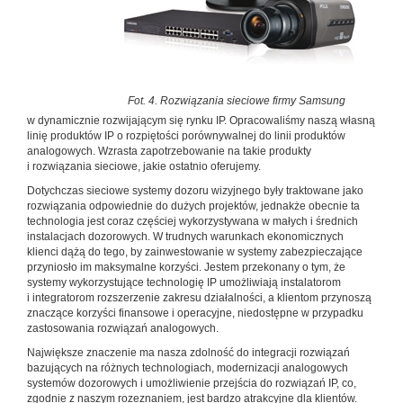
Fot. 4. Rozwiązania sieciowe firmy Samsung
w dynamicznie rozwijającym się rynku IP. Opracowaliśmy naszą własną
linię produktów IP o rozpiętości porównywalnej do linii produktów
analogowych. Wzrasta zapotrzebowanie na takie produkty
i rozwiązania sieciowe, jakie ostatnio oferujemy.
Dotychczas sieciowe systemy dozoru wizyjnego były traktowane jako
rozwiązania odpowiednie do dużych projektów, jednakże obecnie ta
technologia jest coraz częściej wykorzystywana w małych i średnich
instalacjach dozorowych. W trudnych warunkach ekonomicznych
klienci dążą do tego, by zainwestowanie w systemy zabezpieczające
przyniosło im maksymalne korzyści. Jestem przekonany o tym, że
systemy wykorzystujące technologię IP umożliwiają instalatorom
i integratorom rozszerzenie zakresu działalności, a klientom przynoszą
znaczące korzyści finansowe i operacyjne, niedostępne w przypadku
zastosowania rozwiązań analogowych.
Największe znaczenie ma nasza zdolność do integracji rozwiązań
bazujących na różnych technologiach, modernizacji analogowych
systemów dozorowych i umożliwienie przejścia do rozwiązań IP, co,
zgodnie z naszym rozeznaniem, jest bardzo atrakcyjne dla klientów.