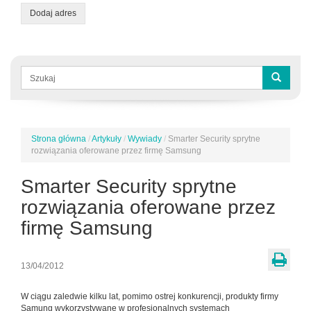
Dodaj adres
Formularz
wyszukiwania
Szukaj
Strona główna
/
Artykuły
/
Wywiady
/
Smarter Security sprytne
Jesteś
rozwiązania oferowane przez firmę Samsung
tutaj
Smarter Security sprytne
rozwiązania oferowane przez
firmę Samsung
13/04/2012
W ciągu zaledwie kilku lat, pomimo ostrej konkurencji, produkty firmy
Samung wykorzystywane w profesjonalnych systemach