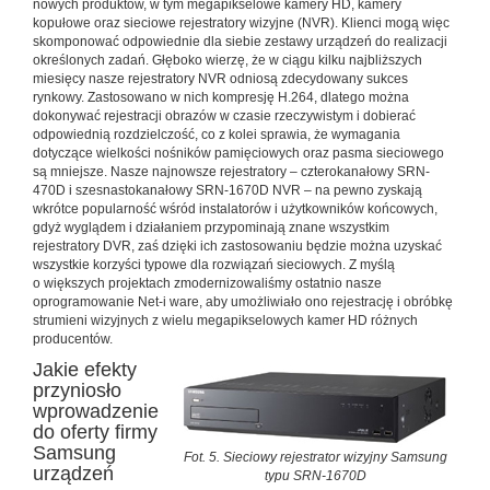
nowych produktów, w tym megapikselowe kamery HD, kamery
kopułowe oraz sieciowe rejestratory wizyjne (NVR). Klienci mogą więc
skomponować odpowiednie dla siebie zestawy urządzeń do realizacji
określonych zadań. Głęboko wierzę, że w ciągu kilku najbliższych
miesięcy nasze rejestratory NVR odniosą zdecydowany sukces
rynkowy. Zastosowano w nich kompresję H.264, dlatego można
dokonywać rejestracji obrazów w czasie rzeczywistym i dobierać
odpowiednią rozdzielczość, co z kolei sprawia, że wymagania
dotyczące wielkości nośników pamięciowych oraz pasma sieciowego
są mniejsze. Nasze najnowsze rejestratory – czterokanałowy SRN-
470D i szesnastokanałowy SRN-1670D NVR – na pewno zyskają
wkrótce popularność wśród instalatorów i użytkowników końcowych,
gdyż wyglądem i działaniem przypominają znane wszystkim
rejestratory DVR, zaś dzięki ich zastosowaniu będzie można uzyskać
wszystkie korzyści typowe dla rozwiązań sieciowych. Z myślą
o większych projektach zmodernizowaliśmy ostatnio nasze
oprogramowanie Net-i ware, aby umożliwiało ono rejestrację i obróbkę
strumieni wizyjnych z wielu megapikselowych kamer HD różnych
producentów.
Jakie efekty
przyniosło
wprowadzenie
do oferty firmy
Samsung
Fot. 5. Sieciowy rejestrator wizyjny Samsung
urządzeń
typu SRN-1670D