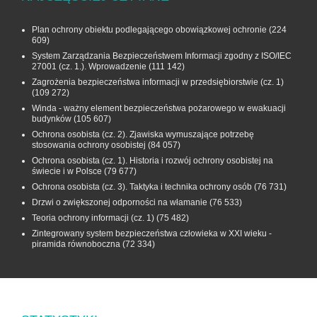
Plan ochrony obiektu podlegającego obowiązkowej ochronie
(224
609)
System Zarządzania Bezpieczeństwem Informacji zgodny z ISO/IEC
27001 (cz. 1.). Wprowadzenie
(111 142)
Zagrożenia bezpieczeństwa informacji w przedsiębiorstwie (cz. 1)
(109 272)
Winda - ważny element bezpieczeństwa pożarowego w ewakuacji
budynków
(105 607)
Ochrona osobista (cz. 2). Zjawiska wymuszające potrzebę
stosowania ochrony osobistej
(84 057)
Ochrona osobista (cz. 1). Historia i rozwój ochrony osobistej na
świecie i w Polsce
(79 677)
Ochrona osobista (cz. 3). Taktyka i technika ochrony osób
(76 731)
Drzwi o zwiększonej odporności na włamanie
(76 533)
Teoria ochrony informacji (cz. 1)
(75 482)
Zintegrowany system bezpieczeństwa człowieka w XXI wieku -
piramida równoboczna
(72 334)