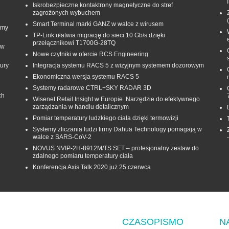
Iskrobezpieczne kontaktrony magnetyczne do stref
zagrożonych wybuchem
Smart Terminal marki GANZ w walce z wirusem
rmy
TP-Link ułatwia migrację do sieci 10 Gb/s dzięki
przełącznikowi T1700G‑28TQ
 w
Nowe czytniki w ofercie RCS Engineering
ury
Integracja systemu RACS 5 z wizyjnym systemem dozorowym
Ekonomiczna wersja systemu RACS 5
Systemy radarowe CTRL+SKY RADAR 3D
ch
Wisenet Retail Insight w Europie. Narzędzie do efektywnego
zarządzania w handlu detalicznym
Pomiar temperatury ludzkiego ciała dzięki termowizji
Systemy zliczania ludzi firmy Dahua Technology pomagają w
walce z SARS-CoV-2
NOVUS NVIP-2H-8912M/TS SET – profesjonalny zestaw do
zdalnego pomiaru temperatury ciała
Konferencja Axis Talk 2020 już 25 czerwca
CZASOPISMO
N