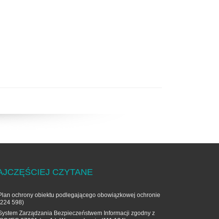
AJCZĘŚCIEJ CZYTANE
Plan ochrony obiektu podlegającego obowiązkowej ochronie
(224 598)
System Zarządzania Bezpieczeństwem Informacji zgodny z