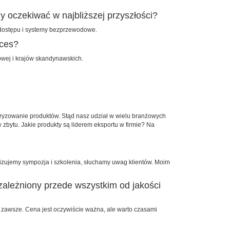
oczekiwać w najbliższej przyszłości?
 dostępu i systemy bezprzewodowe.
kces?
owej i krajów skandynawskich.
aryzowanie produktów. Stąd nasz udział w wielu branżowych
zbytu. Jakie produkty są liderem eksportu w firmie? Na
anizujemy sympozja i szkolenia, słuchamy uwag klientów. Moim
uzależniony przede wszystkim od jakości
 zawsze. Cena jest oczywiście ważna, ale warto czasami