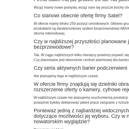
Wciąż mamy nowe pomysły, wciąż nam się jeszcze trochę chc
Co stanowi obecnie ofertę firmy Satel?
W ofercie mamy blisko 250 pozycji cennikowych. Główne gru
produktami są dwukierunkowy system bezprzewodowy ABAX i s
stronie internetowej.
Czy w najbliższej przyszłości planowan
bezprzewodowe?
Tak. W ciągu najbliższych kilku miesięcy powinny pojawić 
Czy planowane jest stworzenie centrali alarmowej dla bardzo
Czy seria aktywnych barier podczerwieni
Nie planujemy tego w najbliższym czasie.
W ofercie firmy znajdują się dzielniki ob
rozszerzenie oferty o kamery, cyfrowe reje
W najbliższym czasie nie planujemy uruchomienia produkcji
poważnie byłoby deklarować jakieś prace związane z rozszer
Ponieważ jedną z najbardziej widocznych
dotyczące możliwości jej wyboru. Czy w na
nowatorskim wyglądzie?