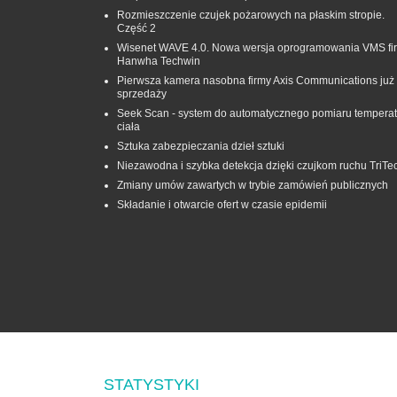
Rozmieszczenie czujek pożarowych na płaskim stropie.
Część 2
Wisenet WAVE 4.0. Nowa wersja oprogramowania VMS fi
Hanwha Techwin
Pierwsza kamera nasobna firmy Axis Communications już
sprzedaży
Seek Scan - system do automatycznego pomiaru temperat
ciała
Sztuka zabezpieczania dzieł sztuki
Niezawodna i szybka detekcja dzięki czujkom ruchu TriTe
Zmiany umów zawartych w trybie zamówień publicznych
Składanie i otwarcie ofert w czasie epidemii
STATYSTYKI