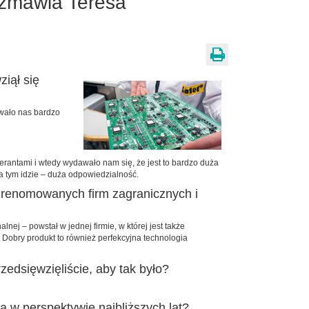
ozmawia Teresa
ziął się
owało nas bardzo
erantami i wtedy wydawało nam się, że jest to bardzo duża
za tym idzie – duża odpowiedzialność.
e renomowanych firm zagranicznych i
nej – powstał w jednej firmie, w której jest także
 Dobry produkt to również perfekcyjna technologia
zedsięwzięliście, aby tak było?
ia w perspektywie najbliższych lat?