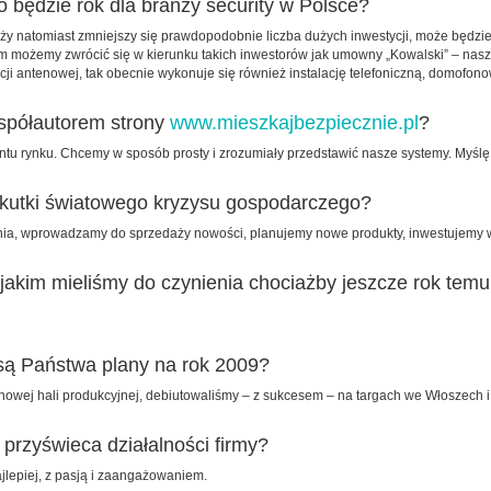
o będzie rok dla branży security w Polsce?
anży natomiast zmniejszy się prawdopodobnie liczba dużych inwestycji, może będzi
rym możemy zwrócić się w kierunku takich inwestorów jak umowny „Kowalski” – na
cji antenowej, tak obecnie wykonuje się również instalację telefoniczną, domofon
współautorem strony
www.mieszkajbezpiecznie.pl
?
ntu rynku. Chcemy w sposób prosty i zrozumiały przedstawić nasze systemy. Myśl
 skutki światowego kryzysu gospodarczego?
nia, wprowadzamy do sprzedaży nowości, planujemy nowe produkty, inwestujemy w 
akim mieliśmy do czynienia chociażby jeszcze rok temu,
są Państwa plany na rok 2009?
nowej hali produkcyjnej, debiutowaliśmy – z sukcesem – na targach we Włoszech i 
a przyświeca działalności firmy?
ajlepiej, z pasją i zaangażowaniem.