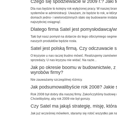
Czego się spodziewacie w 2009 r.? Jaki t
Dla nas będzie to kolejny rok wytężonej pracy. W naszej br
systemów w administracji. Uważam, że będzie to rok, w któ
domach jedno- i wielorodzinnych stało się budowanie instala
najszybciej osiągnąć.
Dlatego firma Satel jest pomysłodawcą/
Taki był nasz pomysł na dotarcie do tego olbrzymiego segme
naszych produktów będzie rosła.
Satel jest polską firmą. Czy odczuwacie
O kryzysie u nas raczej trudno mówić. Realizujemy zamówie
sprzedaży. U nas kryzysu nie widać. Na razie...
Jak po okresie boomu w budownictwie, z j
wyrobów firmy?
Nie zauważamy szczególnej różnicy.
Jak podsumowalibyście rok 2008? Jakie 
Rok 2008 był dobry dla naszej firmy. Zakończyliśmy budowę 
Chcielibyśmy, aby rok 2009 nie był gorszy.
Czy Satel ma jakąś strategię, misję, któr
Jak już wcześniej mówiłem, staramy się robić wszystko jak n