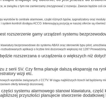
e, w związku z tym nie zamierzamy zrezygnować z rozwoju. Zawsze będzie coś ci
py wyrobów to centrale alarmowe, czujki różnych typów, sygnalizatory oraz mod
ystem kontroli dostępu ACCO. Interesującą pozycją w naszej ofercie są również 
e jest rozszerzenie gamy urządzeń systemu bezprzewod
się klawiatury bezprzewodowe do systemu ABAX oraz sterowniki typu pilot, umożl
 rozbudowanych aplikacji o liczbie linii dozorowych większej niż 128? Prowadzimy
 będzie rozszerzana o urządzenia o większych niż doty
razu z serii SV. Czy firma planuje dalszą ekspansję na r
stratory wizji etc.
 nowych wyrobów związanych z CCTV. W ciągu najbliższych trzech lat będziemy mie
zeniem oferty telewizji dozorowej.
 części systemu alarmowego stanowi klawiatura, część 
jbliższej przyszłości planujecie stworzenie dodatkowej l