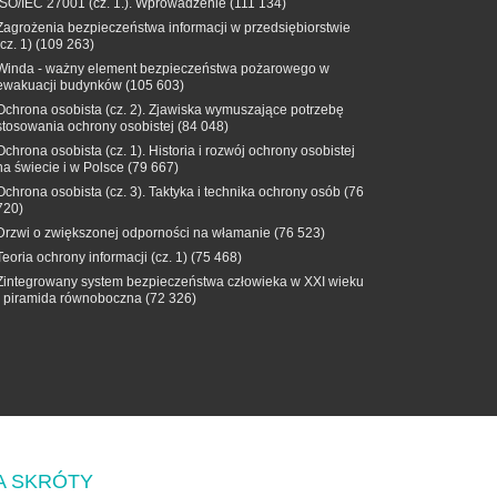
ISO/IEC 27001 (cz. 1.). Wprowadzenie
(111 134)
Zagrożenia bezpieczeństwa informacji w przedsiębiorstwie
(cz. 1)
(109 263)
Winda - ważny element bezpieczeństwa pożarowego w
ewakuacji budynków
(105 603)
Ochrona osobista (cz. 2). Zjawiska wymuszające potrzebę
stosowania ochrony osobistej
(84 048)
Ochrona osobista (cz. 1). Historia i rozwój ochrony osobistej
na świecie i w Polsce
(79 667)
Ochrona osobista (cz. 3). Taktyka i technika ochrony osób
(76
720)
Drzwi o zwiększonej odporności na włamanie
(76 523)
Teoria ochrony informacji (cz. 1)
(75 468)
Zintegrowany system bezpieczeństwa człowieka w XXI wieku
- piramida równoboczna
(72 326)
A SKRÓTY