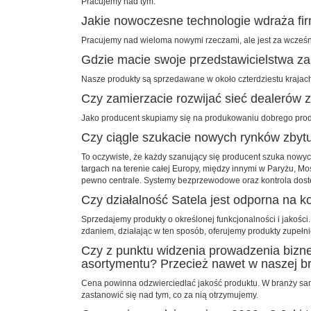
Pracujemy nad tym.
Jakie nowoczesne technologie wdraża fi
Pracujemy nad wieloma nowymi rzeczami, ale jest za wcześn
Gdzie macie swoje przedstawicielstwa za 
Nasze produkty są sprzedawane w około czterdziestu krajac
Czy zamierzacie rozwijać sieć dealerów 
Jako producent skupiamy się na produkowaniu dobrego produ
Czy ciągle szukacie nowych rynków zbyt
To oczywiste, że każdy szanujący się producent szuka nowy
targach na terenie całej Europy, między innymi w Paryżu, M
pewno centrale. Systemy bezprzewodowe oraz kontrola dostę
Czy działalność Satela jest odporna na 
Sprzedajemy produkty o określonej funkcjonalności i jakości
zdaniem, działając w ten sposób, oferujemy produkty zupełn
Czy z punktu widzenia prowadzenia biznes
asortymentu? Przecież nawet w naszej b
Cena powinna odzwierciedlać jakość produktu. W branży sam
zastanowić się nad tym, co za nią otrzymujemy.