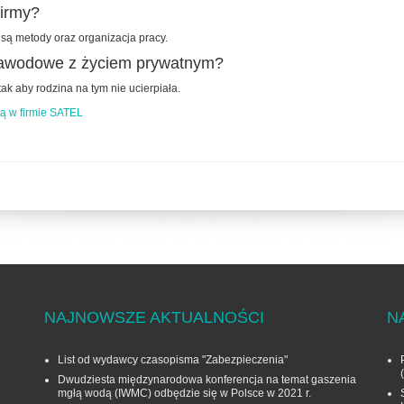
firmy?
 są metody oraz organizacja pracy.
e zawodowe z życiem prywatnym?
ak aby rodzina na tym nie ucierpiała.
tą w firmie SATEL
NAJNOWSZE AKTUALNOŚCI
N
List od wydawcy czasopisma "Zabezpieczenia"
Dwudziesta międzynarodowa konferencja na temat gaszenia
mgłą wodą (IWMC) odbędzie się w Polsce w 2021 r.