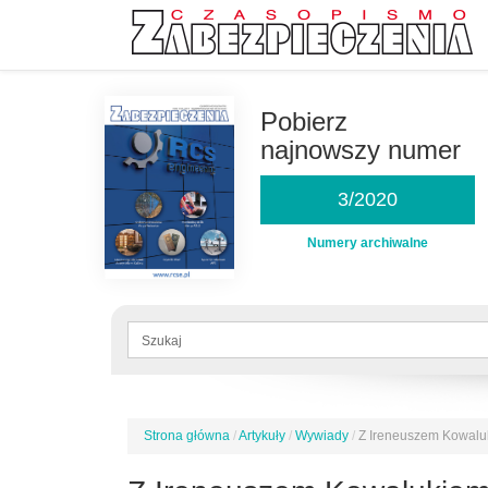
Przejdź
do
Pobierz
treści
najnowszy numer
3/2020
Numery archiwalne
Formularz
wyszukiwania
Szukaj
Strona główna
/
Artykuły
/
Wywiady
/
Z Ireneuszem Kowalu
Jesteś
tutaj