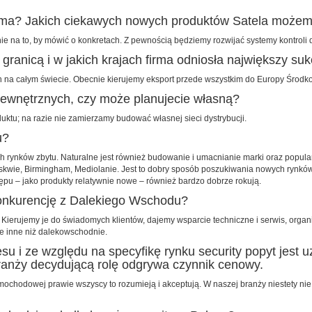
rma? Jakich ciekawych nowych produktów Satela możemy 
ie na to, by mówić o konkretach. Z pewnością będziemy rozwijać systemy kontroli
granicą i w jakich krajach firma odniosła największy su
h na całym świecie. Obecnie kierujemy eksport przede wszystkim do Europy Środk
zewnętrznych, czy może planujecie własną?
ktu; na razie nie zamierzamy budować własnej sieci dystrybucji.
u?
ch rynków zbytu. Naturalne jest również budowanie i umacnianie marki oraz popul
oskwie, Birmingham, Mediolanie. Jest to dobry sposób poszukiwania nowych rynków 
pu – jako produkty relatywnie nowe – również bardzo dobrze rokują.
konkurencję z Dalekiego Wschodu?
. Kierujemy je do świadomych klientów, dajemy wsparcie techniczne i serwis, org
ie inne niż dalekowschodnie.
u i ze względu na specyfikę rynku security popyt jest 
ranży decydującą rolę odgrywa czynnik cenowy.
ochodowej prawie wszyscy to rozumieją i akceptują. W naszej branży niestety nie