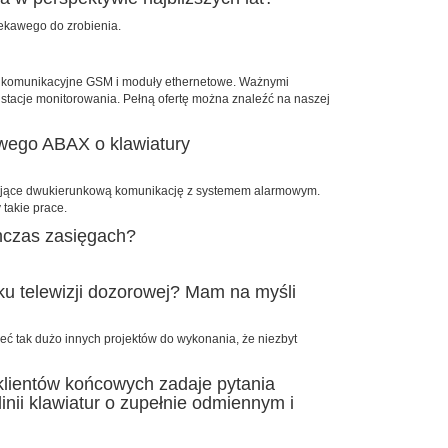
ekawego do zrobienia.
uły komunikacyjne GSM i moduły ethernetowe. Ważnymi
stacje monitorowania. Pełną ofertę można znaleźć na naszej
owego ABAX o klawiatury
iwiające dwukierunkową komunikację z systemem alarmowym.
 takie prace.
chczas zasięgach?
ynku telewizji dozorowej? Mam na myśli
ć tak dużo innych projektów do wykonania, że niezbyt
klientów końcowych zadaje pytania
inii klawiatur o zupełnie odmiennym i