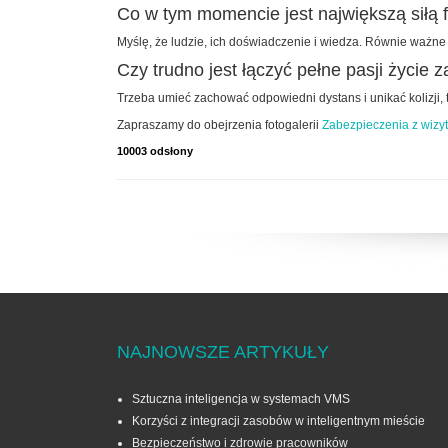
Co w tym momencie jest największą siłą 
Myślę, że ludzie, ich doświadczenie i wiedza. Równie ważne
Czy trudno jest łączyć pełne pasji życi
Trzeba umieć zachować odpowiedni dystans i unikać kolizji, t
Zapraszamy do obejrzenia fotogalerii
Zabezpieczenia z wizy
10003 odsłony
NAJNOWSZE ARTYKUŁY
Sztuczna inteligencja w systemach VMS
Korzyści z integracji zasobów w inteligentnym mieście
Bezpieczeństwo i zdrowie pracowników