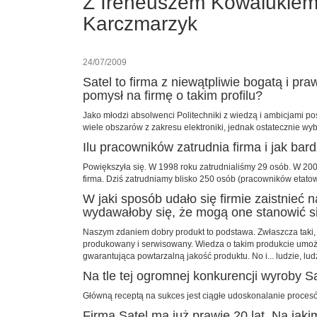
Z Ireneuszem Kowalukiem 
Karczmarzyk
24/07/2009
Satel to firma z niewątpliwie bogatą i pr
pomysł na firmę o takim profilu?
Jako młodzi absolwenci Politechniki z wiedzą i ambicjami p
wiele obszarów z zakresu elektroniki, jednak ostatecznie w
Ilu pracowników zatrudnia firma i jak bar
Powiększyła się. W 1998 roku zatrudnialiśmy 29 osób. W 2000
firma. Dziś zatrudniamy blisko 250 osób (pracowników etatowy
W jaki sposób udało się firmie zaistnieć
wydawałoby się, że mogą one stanowić si
Naszym zdaniem dobry produkt to podstawa. Zwłaszcza taki, któ
produkowany i serwisowany. Wiedza o takim produkcie umożli
gwarantująca powtarzalną jakość produktu. No i... ludzie, ludzi
Na tle tej ogromnej konkurencji wyroby Sa
Główną receptą na sukces jest ciągłe udoskonalanie procesó
Firma Satel ma już prawie 20 lat. Na jaki