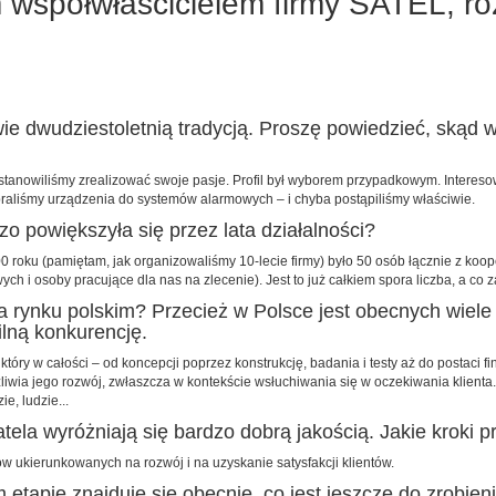
współwłaścicielem firmy SATEL, r
awie dwudziestoletnią tradycją. Proszę powiedzieć, skąd w
ostanowiliśmy zrealizować swoje pasje. Profil był wyborem przypadkowym. Interes
ybraliśmy urządzenia do systemów alarmowych – i chyba postąpiliśmy właściwie.
dzo powiększyła się przez lata działalności?
 roku (pamiętam, jak organizowaliśmy 10-lecie firmy) było 50 osób łącznie z koop
ch i osoby pracujące dla nas na zlecenie). Jest to już całkiem spora liczba, a co 
 na rynku polskim? Przecież w Polsce jest obecnych wiel
lną konkurencję.
ry w całości – od koncepcji poprzez konstrukcję, badania i testy aż do postaci final
wia jego rozwój, zwłaszcza w kontekście wsłuchiwania się w oczekiwania klienta.
e, ludzie...
tela wyróżniają się bardzo dobrą jakością. Jakie kroki pr
w ukierunkowanych na rozwój i na uzyskanie satysfakcji klientów.
m etapie znajduje się obecnie, co jest jeszcze do zrobien