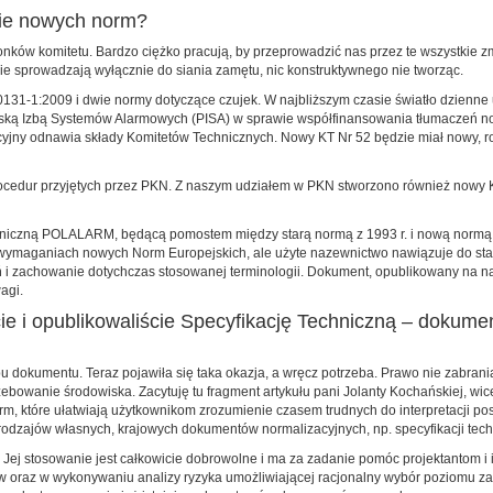
ie nowych norm?
łonków komitetu. Bardzo ciężko pracują, by przeprowadzić nas przez te wszystkie 
anie sprowadzają wyłącznie do siania zamętu, nic konstruktywnego nie tworząc.
31-1:2009 i dwie normy dotyczące czujek. W najbliższym czasie światło dzienne 
ską Izbą Systemów Alarmowych (PISA) w sprawie współfinansowania tłumaczeń nor
zacyjny odnawia składy Komitetów Technicznych. Nowy KT Nr 52 będzie miał nowy, r
cedur przyjętych przez PKN. Z naszym udziałem w PKN stworzono również nowy K
czną POLALARM, będącą pomostem między starą normą z 1993 r. i nową normą. Pro
 wymaganiach nowych Norm Europejskich, ale użyte nazewnictwo nawiązuje do sta
zachowanie dotychczas stosowanej terminologii. Dokument, opublikowany na nasz
agi.
ie i opublikowaliście Specyfikację Techniczną – dokumen
ypu dokumentu. Teraz pojawiła się taka okazja, a wręcz potrzeba. Prawo nie zabr
rzebowanie środowiska. Zacytuję tu fragment artykułu pani Jolanty Kochańskiej, w
 które ułatwiają użytkownikom zrozumienie czasem trudnych do interpretacji po
odzajów własnych, krajowych dokumentów normalizacyjnych, np. specyfikacji tech
r. Jej stosowanie jest całkowicie dobrowolne i ma za zadanie pomóc projektantom
ów oraz w wykonywaniu analizy ryzyka umożliwiającej racjonalny wybór poziomu z