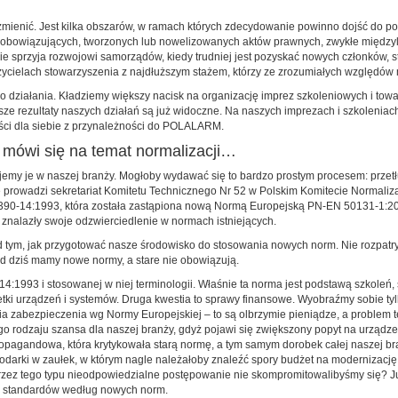
ży zmienić. Jest kilka obszarów, w ramach których zdecydowanie powinno dojść do p
 obowiązujących, tworzonych lub nowelizowanych aktów prawnych, zwykłe międzyl
ie sprzyja rozwojowi samorządów, kiedy trudniej jest pozyskać nowych członków, sta
ycielach stowarzyszenia z najdłuższym stażem, którzy ze zrozumiałych względów
o działania. Kładziemy większy nacisk na organizację imprez szkoleniowych i towa
ze rezultaty naszych działań są już widoczne. Na naszych imprezach i szkoleniach
yści dla siebie z przynależności do POLALARM.
 mówi się na temat normalizacji…
emy je w naszej branży. Mogłoby wydawać się to bardzo prostym procesem: przetł
prowadzi sekretariat Komitetu Technicznego Nr 52 w Polskim Komitecie Normalizac
8390-14:1993, która została zastąpiona nową Normą Europejską PN-EN 50131-1:2
znalazły swoje odzwierciedlenie w normach istniejących.
i nad tym, jak przygotować nasze środowisko do stosowania nowych norm. Nie roz
 od dziś mamy nowe normy, a stare nie obowiązują.
4:1993 i stosowanej w niej terminologii. Właśnie ta norma jest podstawą szkoleń
ki urządzeń i systemów. Druga kwestia to sprawy finansowe. Wyobraźmy sobie tylko 
 zabezpieczenia wg Normy Europejskiej – to są olbrzymie pieniądze, a problem ten
ego rodzaju szansa dla naszej branży, gdyż pojawi się zwiększony popyt na urządz
agandowa, która krytykowała starą normę, a tym samym dorobek całej naszej branży
arki w zaułek, w którym nagle należałoby znaleźć spory budżet na modernizację 
rzez tego typu nieodpowiedzialne postępowanie nie skompromitowalibyśmy się? Już d
nie standardów według nowych norm.