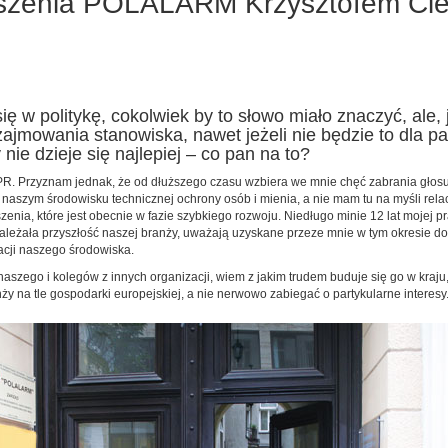
szenia POLALARM Krzysztofem Cies
ę w politykę, cokolwiek by to słowo miało znaczyć, ale,
zajmowania stanowiska, nawet jeżeli nie będzie to dla pa
ie dzieje się najlepiej – co pan na to?
PR. Przyznam jednak, że od dłuższego czasu wzbiera we mnie chęć zabrania głosu i
 naszym środowisku technicznej ochrony osób i mienia, a nie mam tu na myśli rela
nia, które jest obecnie w fazie szybkiego rozwoju. Niedługo minie 12 lat mojej pra
ie zależała przyszłość naszej branży, uważają uzyskane przeze mnie w tym okresie 
acji naszego środowiska.
aszego i kolegów z innych organizacji, wiem z jakim trudem buduje się go w kraju
ży na tle gospodarki europejskiej, a nie nerwowo zabiegać o partykularne interesy