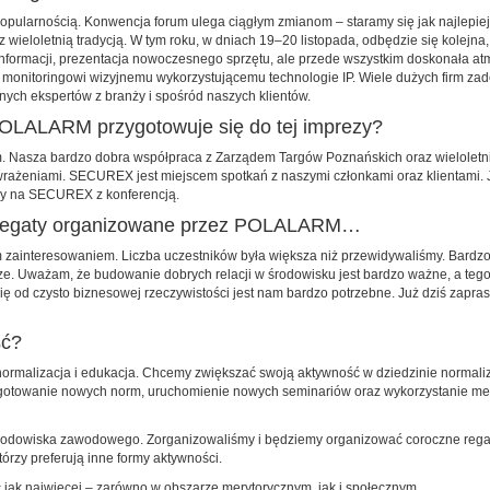
 popularnością. Konwencja forum ulega ciągłym zmianom – staramy się jak najlepi
z wieloletnią tradycją. W tym roku, w dniach 19–20 listopada, odbędzie się kolejn
h informacji, prezentacja nowoczesnego sprzętu, ale przede wszystkim doskonała 
itoringowi wizyjnemu wykorzystującemu technologie IP. Wiele dużych firm zadek
nych ekspertów z branży i spośród naszych klientów.
OLALARM przygotowuje się do tej imprezy?
asza bardzo dobra współpraca z Zarządem Targów Poznańskich oraz wieloletnia
rażeniami. SECUREX jest miejscem spotkań z naszymi członkami oraz klientami. J
my na ­SECUREX z konferencją.
e regaty organizowane przez POLALARM…
 zainteresowaniem. Liczba uczestników była większa niż przewidywaliśmy. Bardzo s
rze. Uważam, że budowanie dobrych relacji w środowisku jest bardzo ważne, a te
 się od czysto biznesowej rzeczywistości jest nam bardzo potrzebne. Już dziś 
ść?
 normalizacja i edukacja. Chcemy zwiększać swoją aktywność w dziedzinie normaliz
ygotowanie nowych norm, uruchomienie nowych seminariów oraz wykorzystanie med
rodowiska zawodowego. Zorganizowaliśmy i będziemy organizować coroczne rega
tórzy preferują inne formy aktywności.
jak najwięcej – zarówno w obszarze merytorycznym, jak i społecznym.