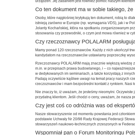
urządzeń. Jej zadaniem jest również pomoc naszym klient
Co ten dokument ma w sobie takiego, że b
Osoby, które najgłośniej krytykują ten dokument, robią to dl
istnieją zarówno w Europie (np. wymagania VDS), jak i w P
Jolanty Kochańskiej, która na spotkaniu zorganizowanym pr
stosowania czy przewodniki, o czym jest mowa również w cy
Czy rzeczoznawcy POLALARM posługują
Mamy ponad 120 rzeczoznawców. Każdy z nich ukończył trwają
kandydatom na rzeczoznawców ustawiamy poprzeczkę wysoko.
Rzeczoznawcy POLALARM mają znacznie większą wiedzę z zak
m.in. w przepisach prawa budowlanego, i – co najważniejsze
w dedykowanych im seminariach, a także korzystają z innych
Padają oczywiście kąśliwe uwagi na temat pracy naszych rzec
rzeczoznawców i mam bezpośredni kontakt z rynkiem. Nasi klie
Nie znaczy to, iż uważam, że jesteśmy nieomylni. Oczywiste j
przydatną klientom. Jeśli chodzi o ceny, uważam, że nasza 
Czy jest coś co odróżnia was od ekspertó
Nasze stowarzyszenie od momentu powstania jest członkiem N
podstawie Uchwały Nr 20/98 Rady Krajowej Federacji Stowa
stowarzyszeń naukowo-technicznych zrzeszonych w Federac
Wspomniał pan o Forum Monitoringu Po