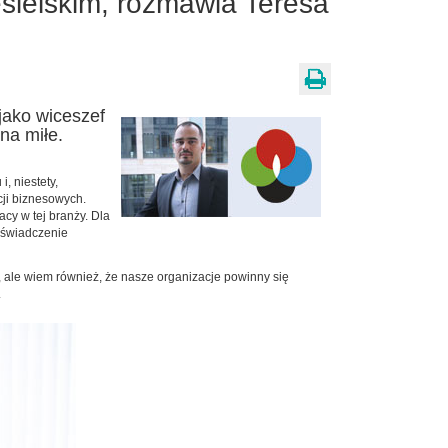
ielskim, rozmawia Teresa
 jako wiceszef
na miłe.
, niestety,
cji biznesowych.
cy w tej branży. Dla
doświadczenie
, ale wiem również, że nasze organizacje powinny się
.