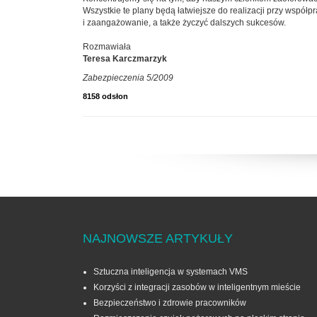
Wszystkie te plany będą łatwiejsze do realizacji przy wspó
i zaangażowanie, a także życzyć dalszych sukcesów.
Rozmawiała
Teresa Karczmarzyk
Zabezpieczenia 5/2009
8158 odsłon
NAJNOWSZE ARTYKUŁY
Sztuczna inteligencja w systemach VMS
Korzyści z integracji zasobów w inteligentnym mieście
Bezpieczeństwo i zdrowie pracowników