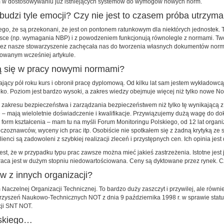
om w dostosowywaniu już istniejących systemów do wymogów nowych norm.
udzi tyle emocji? Czy nie jest to czasem próba utrzyma
atego, że są przekonani, że jest on pontonem ratunkowym dla niektórych jednostek.
olsce (np. wymagania NBP) i z powodzeniem funkcjonują równolegle z normami. Two
zez nasze stowarzyszenie zachęcała nas do tworzenia własnych dokumentów normali
towanym wcześniej artykule.
 się w pracy nowymi normami?
cy pół roku kurs i obronił pracę dyplomową. Od kilku lat sam jestem wykładowcą 
 Poziom jest bardzo wysoki, a zakres wiedzy obejmuje więcej niż tylko nowe N
resu bezpieczeństwa i zarządzania bezpieczeństwem niż tylko tę wynikającą z 
 – mają wieloletnie doświadczenie i kwalifikacje. Przywiązujemy dużą wagę do d
 form kształcenia – mam tu na myśli Forum Monitoringu Polskiego, od 12 lat orga
zoznawców, wyceny ich prac itp. Osobiście nie spotkałem się z żadną krytyką ze s
nci są zadowoleni z szybkiej realizacji zleceń i przystępnych cen. Ich opinia jest
est, że w przypadku typu prac zawsze można mieć jakieś zastrzeżenia. Istotne jest 
praca jest w dużym stopniu niedowartościowana. Ceny są dyktowane przez rynek. Cz
w z innych organizacji?
aczelnej Organizacji Technicznej. To bardzo duży zaszczyt i przywilej, ale równi
rzyszeń Naukowo-Technicznych NOT z dnia 9 października 1998 r. w sprawie stat
ji SNT NOT.
lskiego…