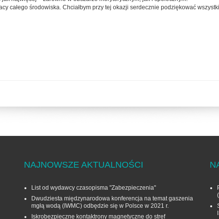
łpracy całego środowiska. Chciałbym przy tej okazji serdecznie podziękować wszys
NAJNOWSZE AKTUALNOŚCI
N
List od wydawcy czasopisma "Zabezpieczenia"
Dwudziesta międzynarodowa konferencja na temat gaszenia
mgłą wodą (IWMC) odbędzie się w Polsce w 2021 r.
Iskrobezpieczne kontaktrony magnetyczne do stref