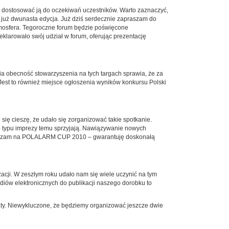
ej dostosować ją do oczekiwań uczestników. Warto zaznaczyć,
a, już dwunasta edycja. Już dziś serdecznie zapraszam do
atmosfera. Tegoroczne forum będzie poświęcone
larowało swój udział w forum, oferując prezentację
 obecność stowarzyszenia na tych targach sprawia, że za
est to również miejsce ogłoszenia wyników konkursu Polski
ię cieszę, że udało się zorganizować takie spotkanie.
go typu imprezy temu sprzyjają. Nawiązywanie nowych
zapraszam na POLALARM CUP 2010 – gwarantuję doskonałą
acji. W zeszłym roku udało nam się wiele uczynić na tym
iów elektronicznych do publikacji naszego dorobku to
ty. Niewykluczone, że będziemy organizować jeszcze dwie