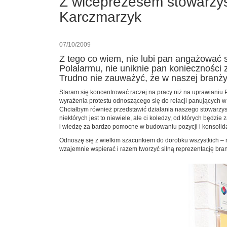
Z wiceprezesem stowarzy
Karczmarzyk
07/10/2009
Z tego co wiem, nie lubi pan angażować si
Polalarmu, nie uniknie pan konieczności 
Trudno nie zauważyć, że w naszej branży n
Staram się koncentrować raczej na pracy niż na uprawianiu 
wyrażenia protestu odnoszącego się do relacji panujących w
Chciałbym również przedstawić działania naszego stowarzysze
niektórych jest to niewiele, ale ci koledzy, od których będz
i wiedzę za bardzo pomocne w budowaniu pozycji i konsolid
Odnoszę się z wielkim szacunkiem do dorobku wszystkich – n
wzajemnie wspierać i razem tworzyć silną reprezentację bran