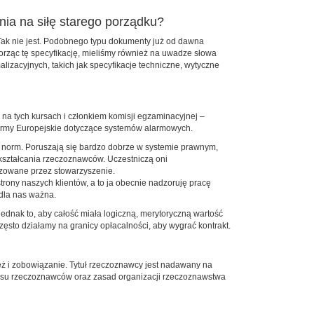
nia na siłę starego porządku?
 Tak nie jest. Podobnego typu ­dokumenty już od dawna
rząc tę specyfikację, mieliśmy również na uwadze słowa
zacyjnych, takich jak specyfikacje techniczne, wytyczne
na tych kursach i członkiem komisji egzaminacyjnej –
ormy Europejskie dotyczące systemów alarmowych.
norm. Poruszają się bardzo dobrze w systemie prawnym,
okształcania rzeczoznawców. Uczestniczą oni
nizowane przez stowarzyszenie.
trony naszych klientów, a to ja obecnie nadzoruję pracę
 dla nas ważna.
jednak to, aby całość miała logiczną, merytoryczną wartość
ęsto działamy na granicy opłacalności, aby wygrać kontrakt.
eż i zobowiązanie. Tytuł rzeczoznawcy jest nadawany na
usu rzeczoznawców oraz zasad organizacji rzeczoznawstwa