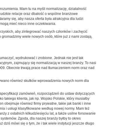
orozumienia. Mam tu na myśli normalizację, działalność
udzkie relacje oraz dbałość o wspólne branżowe
ramy się, aby nasza oferta była atrakcyjna dla ludzi
 mogą mieć nieco inne oczekiwania.
rzyskich, aby zintegrować naszych członków i zachęcić
 gromadzimy wiele nowych osób, które już z nami zostają.
umaczyć, wydrukować i zrobione. Jednak nie jest tak
yjnym, zajmujący się normalizacją w naszej branży. To nasi
009. Obecnie trwają prace nad tłumaczeniem norm oraz nad
patrywano również skutków wprowadzenia nowych norm dla
, specyfikacji zamówień, rozporządzeń do ustaw dotyczących
takiego klienta, jak np. Wojsko Polskie, który musiałby
 obejmuje również firmy prywatne, takie jak banki i inne
enia i usługi klasyfikowane według nowej normy. Mam też
 z ostatnich kilkudziesięciu lat, a także usilne forsowanie
systemów. Zgoda, dla naszej branży byłby to okres
ziś mówi się o tym, że i tak wiele instytucji jeszcze długo