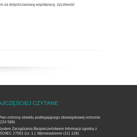
tkim za dotychczasową współpracę, życzliwość
AJCZĘŚCIEJ CZYTANE
Plan ochrony obiektu podlegającego obowiązkowej ochronie
(224 588)
System Zarządzania Bezpieczeństwem Informacji zgodny z
ISO/IEC 27001 (cz. 1.). Wprowadzenie
(111 128)