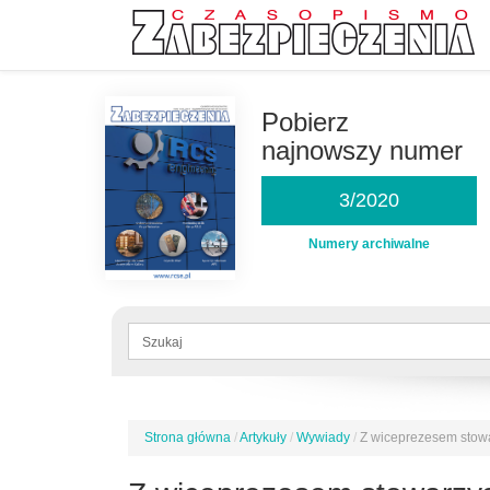
Przejdź
do
Pobierz
treści
najnowszy numer
3/2020
Numery archiwalne
Formularz
wyszukiwania
Szukaj
Strona główna
/
Artykuły
/
Wywiady
/
Z wiceprezesem stow
Jesteś
tutaj