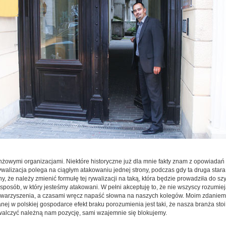
nżowymi organizacjami. Niektóre historyczne już dla mnie fakty znam z opowiad
ywalizacja polega na ciągłym atakowaniu jednej strony, podczas gdy ta druga stara s
 że należy zmienić formułę tej rywalizacji na taką, która będzie prowadziła do szy
posób, w który jesteśmy atakowani. W pełni akceptuję to, że nie wszyscy rozumie
owarzyszenia, a czasami wręcz napaść słowna na naszych kolegów. Moim zdaniem t
ej w polskiej gospodarce efekt braku porozumienia jest taki, że nasza branża stoi
alczyć należną nam pozycję, sami wzajemnie się blokujemy.