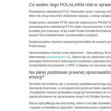
Co wobec tego POLALARM robi w spraw
Prowadzimy sekretariat KT-52. Niezwykle cenię i szanuję cz
które nie chcą zrozumieć złożoności sytuacji, a swoje dział
Dzięki pracy członków KT-52 obecnie ustanowiono PN-EN 501
prowadzącemu sekretariat KT-52 udało się porozumieć z Pol
komitetu jest znaczący. W tej chwili Polski Komitet Normali
dużych firm instalatorskich i producentów urządzeń.
Dostosowujemy również organizację Komitetu do nowych pro
Publicznego.
Opracowaliśmy również nowy dokument – Specyfikację Techni
internetowej
www.polalarm.org
. Opiera się on częściowo na
wymagań technicznych dotyczących systemów zabezpieczeń i 
środowiskiem branżowym i z PKN. Czekamy na rzeczowe uw
Na jakiej podstawie prawnej opracowaliśc
emocji?
Od wielu lat nosiliśmy się z zamiarem opublikowania tego t
standardy branżowe, w szczególności jeżeli jest takie zapot
„Przykładem nowych produktów mogą być komentarze do norm,
zapotrzebowanie na opracowanie innych niż Polskie Normy r
Nasza specyfikacja nie jest normą, mimo iż ma taki charakte
i napadu w klasyfikacji zagrożeń i środowiska pracy system