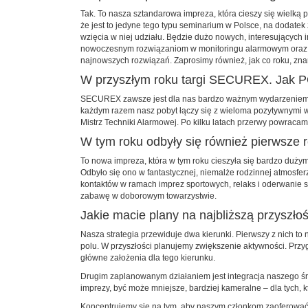
Tak. To nasza sztandarowa impreza, która cieszy się wielką
że jest to jedyne tego typu seminarium w Polsce, na dodatek 
wzięcia w niej ­udziału. Będzie dużo nowych, interesującyc
nowoczesnym rozwiązaniom w monitoringu alarmowym oraz mon
najnowszych rozwiązań. Zaprosimy również, jak co roku, zna
W przyszłym roku targi SECUREX. Jak P
SECUREX zawsze jest dla nas bardzo ważnym wydarzeniem. N
każdym razem nasz pobyt łączy się z wieloma pozytywnymi w
Mistrz Techniki Alarmowej. Po kilku latach przerwy powraca
W tym roku odbyły się również pierwsz
To nowa impreza, która w tym roku cieszyła się bardzo dużym
Odbyło się ono w fantastycznej, niemalże rodzinnej atmosfe
kontaktów w ramach imprez sportowych, relaks i oderwanie
zabawę w doborowym towarzystwie.
Jakie macie plany na najbliższą przyszło
Nasza strategia przewiduje dwa kierunki. Pierwszy z nich to
polu. W przyszłości planujemy zwiększenie aktywności. Prz
główne założenia dla tego kierunku.
Drugim zaplanowanym działaniem jest integracja naszego ś
imprezy, być może mniejsze, bardziej kameralne – dla tych, k
Koncentrujemy się na tym, aby naszym członkom zaoferować 