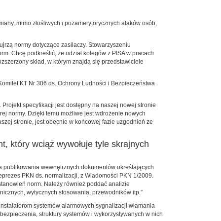
zmiany, mimo złośliwych i pozamerytorycznych ataków osób,
ujrzą normy dotyczące zasilaczy. Stowarzyszeniu
m. Chcę podkreślić, że udział kolegów z PISA w pracach
ozszerzony skład, w którym znajdą się przedstawiciele
omitet KT Nr 306 ds. Ochrony Ludności i Bezpieczeństwa
jekt specyfikacji jest dostępny na naszej nowej stronie
rej normy. Dzięki temu możliwe jest wdrożenie nowych
ej stronie, jest obecnie w końcowej fazie uzgodnień ze
t, który wciąż wywołuje tyle skrajnych
ania publikowania wewnętrznych dokumentów określających
iceprezes PKN ds. normalizacji, z Wiadomości PKN 1/2009.
stanowień norm. Należy również poddać analizie
nicznych, wytycznych stosowania, przewodników itp.”
 i instalatorom systemów alarmowych sygnalizacji włamania
abezpieczenia, struktury systemów i wykorzystywanych w nich