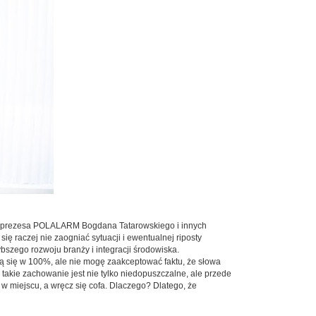
ań prezesa POLALARM Bogdana ­Tatarowskiego i innych
ię raczej nie zaogniać sytuacji i ewentualnej riposty
bszego rozwoju branży i integracji środowiska.
ją się w 100%, ale nie mogę zaakceptować faktu, że słowa
akie zachowanie jest nie tylko niedopuszczalne, ale przede
 w miejscu, a wręcz się cofa. Dlaczego? Dlatego, że