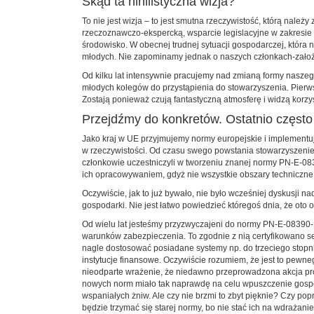
Skąd ta nihilistyczna wizja?
To nie jest wizja – to jest smutna rzeczywistość, którą nale
rzeczoznawczo-ekspercką, wsparcie legislacyjne w zakresie
środowisko. W obecnej trudnej sytuacji gospodarczej, która n
młodych. Nie zapominamy jednak o naszych członkach-założ
Od kilku lat intensywnie pracujemy nad zmianą formy naszeg
młodych kolegów do przystąpienia do stowarzyszenia. Pierws
Zostają ponieważ czują fantastyczną atmosferę i widzą korz
Przejdźmy do konkretów. Ostatnio często
Jako kraj w UE przyjmujemy normy europejskie i implementuj
w rzeczywistości. Od czasu swego powstania stowarzyszenie 
członkowie uczestniczyli w tworzeniu znanej normy PN-E-0
ich opracowywaniem, gdyż nie wszystkie obszary techniczne 
Oczywiście, jak to już bywało, nie było wcześniej dyskusj
gospodarki. Nie jest łatwo powiedzieć któregoś dnia, że oto
Od wielu lat jesteśmy przyzwyczajeni do normy PN-E-08390-1
warunków zabezpieczenia. To zgodnie z nią certyfikowano set
nagle dostosować posiadane systemy np. do trzeciego stopnia
instytucje finansowe. Oczywiście rozumiem, że jest to pewn
nieodparte wrażenie, że niedawno przeprowadzona akcja prop
nowych norm miało tak naprawdę na celu wpuszczenie gospod
wspaniałych żniw. Ale czy nie brzmi to zbyt pięknie? Czy pop
będzie trzymać się starej normy, bo nie stać ich na wdraża