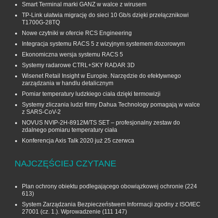
Smart Terminal marki GANZ w walce z wirusem
TP-Link ułatwia migrację do sieci 10 Gb/s dzięki przełącznikowi
T1700G‑28TQ
Nowe czytniki w ofercie RCS Engineering
Integracja systemu RACS 5 z wizyjnym systemem dozorowym
Ekonomiczna wersja systemu RACS 5
Systemy radarowe CTRL+SKY RADAR 3D
Wisenet Retail Insight w Europie. Narzędzie do efektywnego
zarządzania w handlu detalicznym
Pomiar temperatury ludzkiego ciała dzięki termowizji
Systemy zliczania ludzi firmy Dahua Technology pomagają w walce
z SARS-CoV-2
NOVUS NVIP-2H-8912M/TS SET – profesjonalny zestaw do
zdalnego pomiaru temperatury ciała
Konferencja Axis Talk 2020 już 25 czerwca
NAJCZĘŚCIEJ CZYTANE
Plan ochrony obiektu podlegającego obowiązkowej ochronie
(224
613)
System Zarządzania Bezpieczeństwem Informacji zgodny z ISO/IEC
27001 (cz. 1.). Wprowadzenie
(111 147)