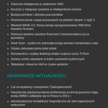
Sztuczna inteligencja w systemach VMS
Korzyści z integracji zasobów w inteligentnym mieście
Bezpieczeństwo i zdrowie pracowników
Rozmieszczenie czujek pożarowych na płaskim stropie. Część 2
Wisenet WAVE 4.0. Nowa wersja oprogramowania VMS firmy
Hanwha Techwin
Pierwsza kamera nasobna firmy Axis Communications już w
sprzedaży
Seek Scan - system do automatycznego pomiaru temperatury ciała
Sztuka zabezpieczania dzieł sztuki
Niezawodna i szybka detekcja dzięki czujkom ruchu TriTech
Zmiany umów zawartych w trybie zamówień publicznych
Składanie i otwarcie ofert w czasie epidemii
NAJNOWSZE AKTUALNOŚCI
List od wydawcy czasopisma "Zabezpieczenia"
Dwudziesta międzynarodowa konferencja na temat gaszenia mgłą
wodą (IWMC) odbędzie się w Polsce w 2021 r.
Iskrobezpieczne kontaktrony magnetyczne do stref zagrożonych
wybuchem