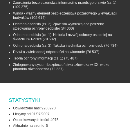
Zagrożenia bezpieczeństwa informacji w przedsiębiorstwie (cz. 1)
(109 275)
Winda - ważny element bezpieczeństwa pożarowego w ewakuacji
budynków
(105 614)
Ochrona osobista (cz. 2). Zjawiska wymuszające potrzebę
stosowania ochrony osobistej
(84 060)
Ochrona osobista (cz. 1). Historia i rozwój ochrony osobistej na
świecie i w Polsce
(79 682)
Ochrona osobista (cz. 3). Taktyka i technika ochrony osób
(76 734)
Drzwi o zwiększonej odporności na włamanie
(76 537)
Teoria ochrony informacji (cz. 1)
(75 487)
Zintegrowany system bezpieczeństwa człowieka w XXI wieku -
piramida równoboczna
(72 337)
STATYSTYKI
Odwiedzono nas: 9268970
Liczymy od 01/07/2007
Opublikowanych treści: 4075
Aktualnie na stronie:
5