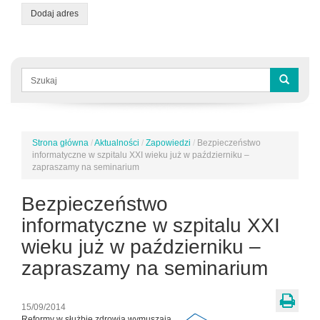
Dodaj adres
Formularz
wyszukiwania
Szukaj
Strona główna
/
Aktualności
/
Zapowiedzi
/
Bezpieczeństwo
Jesteś
informatyczne w szpitalu XXI wieku już w październiku –
tutaj
zapraszamy na seminarium
Bezpieczeństwo
informatyczne w szpitalu XXI
wieku już w październiku –
zapraszamy na seminarium
15/09/2014
Reformy w służbie zdrowia wymuszają