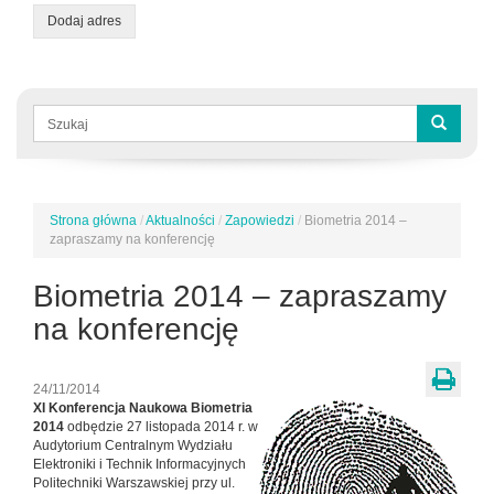
Dodaj adres
Formularz
wyszukiwania
Szukaj
Strona główna
/
Aktualności
/
Zapowiedzi
/
Biometria 2014 –
Jesteś
zapraszamy na konferencję
tutaj
Biometria 2014 – zapraszamy
na konferencję
24/11/2014
XI Konferencja Naukowa Biometria
2014
odbędzie 27 listopada 2014 r. w
Audytorium Centralnym Wydziału
Elektroniki i Technik Informacyjnych
Politechniki Warszawskiej przy ul.