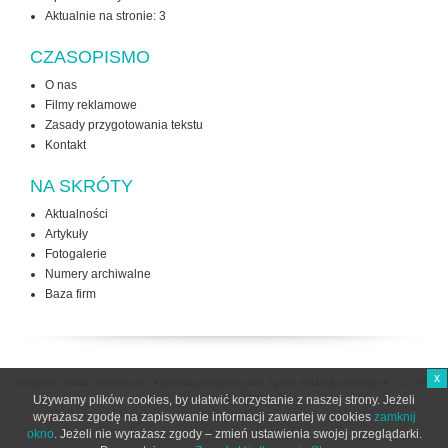
Aktualnie na stronie:
3
CZASOPISMO
O nas
Filmy reklamowe
Zasady przygotowania tekstu
Kontakt
NA SKRÓTY
Aktualności
Artykuły
Fotogalerie
Numery archiwalne
Baza firm
x
Wszelkie prawa zastrzeżone. Kopiowanie tekstów bez zgody redakcji zabronione /
Zasady
użytkowania strony
Używamy plików cookies, by ułatwić korzystanie z naszej strony. Jeżeli
wyrażasz zgodę na zapisywanie informacji zawartej w cookies
zamknij
okno
. Jeżeli nie wyrażasz zgody – zmień ustawienia swojej przeglądarki.