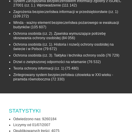
System Zarządzania Bezpieczeństwem Informacji zgodny z ISO/IEC
27001 (cz. 1.). Wprowadzenie
(111 142)
Zagrożenia bezpieczeństwa informacji w przedsiębiorstwie (cz. 1)
(109 272)
Winda - ważny element bezpieczeństwa pożarowego w ewakuacji
budynków
(105 607)
Ochrona osobista (cz. 2). Zjawiska wymuszające potrzebę
stosowania ochrony osobistej
(84 056)
Ochrona osobista (cz. 1). Historia i rozwój ochrony osobistej na
świecie i w Polsce
(79 672)
Ochrona osobista (cz. 3). Taktyka i technika ochrony osób
(76 729)
Drzwi o zwiększonej odporności na włamanie
(76 532)
Teoria ochrony informacji (cz. 1)
(75 480)
Zintegrowany system bezpieczeństwa człowieka w XXI wieku -
piramida równoboczna
(72 330)
STATYSTYKI
Odwiedzono nas: 9260184
Liczymy od 01/07/2007
Opublikowanych treści: 4075