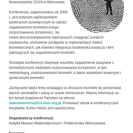
Nowowiejskiej 15/19 w Warszawie.
Konferencja, organizowana od 2000
r., jest jedynym ogólnopolskim
seminarium poświęconym w całości
zagadnieniom biometrycznego
rozpoznawania tożsamości. Jej
celem jest przedstawienie najnowszych osiągnięć polskich
naukowców, omówienie postępów w implementacji metod
biometrycznych, jak również integracja środowiska badaczy i firm
zajmujących się zagadnieniami biometrii.
Tematyka konferencji obejmuje wszelkie zagadnienia związane z
biometrycznymi metodami rozpoznawania tożsamości, w tym
metodologią, zastosowaniami biometrii, a także aspektami prawnymi i
społecznymi biometrii.
Zachęcamy także firmy działające w obszarze biometrii do prezentacji
swoich produktów i usług w czasie seminarium. Więcej informacji na
ten temat znajdziecie Państwo na stronie
www.biometria2014.imm.org.pl
. Ponieważ udział w konferencji jest
bezpłatny, liczba miejsc jest ograniczona.
Organizatorzy konferencji:
Instytut Maszyn Matematycznych i Politechnika Warszawska