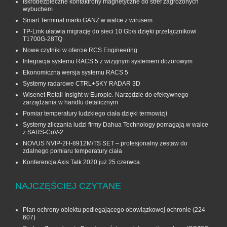
Iskrobezpieczne kontaktrony magnetyczne do stref zagrożonych
wybuchem
Smart Terminal marki GANZ w walce z wirusem
TP-Link ułatwia migrację do sieci 10 Gb/s dzięki przełącznikowi
T1700G‑28TQ
Nowe czytniki w ofercie RCS Engineering
Integracja systemu RACS 5 z wizyjnym systemem dozorowym
Ekonomiczna wersja systemu RACS 5
Systemy radarowe CTRL+SKY RADAR 3D
Wisenet Retail Insight w Europie. Narzędzie do efektywnego
zarządzania w handlu detalicznym
Pomiar temperatury ludzkiego ciała dzięki termowizji
Systemy zliczania ludzi firmy Dahua Technology pomagają w walce
z SARS-CoV-2
NOVUS NVIP-2H-8912M/TS SET – profesjonalny zestaw do
zdalnego pomiaru temperatury ciała
Konferencja Axis Talk 2020 już 25 czerwca
NAJCZĘŚCIEJ CZYTANE
Plan ochrony obiektu podlegającego obowiązkowej ochronie
(224
607)