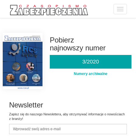
Toggle
navigatio
Przejdź
do
treści
Pobierz
najnowszy numer
3/2020
Numery archiwalne
Newsletter
Zapisz się do naszego Newslettera, aby otrzymywać informacje o nowościach
z branży!