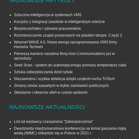
NAJNOWSZE ARTYKUŁY
Sztuczna inteligencja w systemach VMS
Korzyści z integracji zasobów w inteligentnym mieście
Bezpieczeństwo i zdrowie pracowników
Rozmieszczenie czujek pożarowych na płaskim stropie. Część 2
Wisenet WAVE 4.0. Nowa wersja oprogramowania VMS firmy
Hanwha Techwin
Pierwsza kamera nasobna firmy Axis Communications już w
sprzedaży
Seek Scan - system do automatycznego pomiaru temperatury ciała
Sztuka zabezpieczania dzieł sztuki
Niezawodna i szybka detekcja dzięki czujkom ruchu TriTech
Zmiany umów zawartych w trybie zamówień publicznych
Składanie i otwarcie ofert w czasie epidemii
NAJNOWSZE AKTUALNOŚCI
List od wydawcy czasopisma "Zabezpieczenia"
Dwudziesta międzynarodowa konferencja na temat gaszenia mgłą
wodą (IWMC) odbędzie się w Polsce w 2021 r.