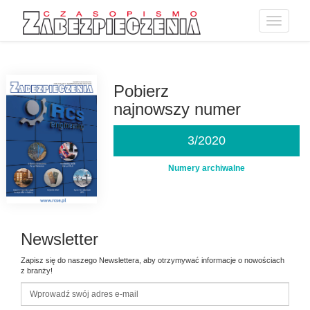
Toggle
navigatio
Przejdź
do
treści
Pobierz
najnowszy numer
3/2020
Numery archiwalne
Newsletter
Zapisz się do naszego Newslettera, aby otrzymywać informacje o nowościach
z branży!