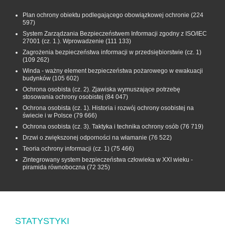
Plan ochrony obiektu podlegającego obowiązkowej ochronie
(224
597)
System Zarządzania Bezpieczeństwem Informacji zgodny z ISO/IEC
27001 (cz. 1.). Wprowadzenie
(111 133)
Zagrożenia bezpieczeństwa informacji w przedsiębiorstwie (cz. 1)
(109 262)
Winda - ważny element bezpieczeństwa pożarowego w ewakuacji
budynków
(105 602)
Ochrona osobista (cz. 2). Zjawiska wymuszające potrzebę
stosowania ochrony osobistej
(84 047)
Ochrona osobista (cz. 1). Historia i rozwój ochrony osobistej na
świecie i w Polsce
(79 666)
Ochrona osobista (cz. 3). Taktyka i technika ochrony osób
(76 719)
Drzwi o zwiększonej odporności na włamanie
(76 522)
Teoria ochrony informacji (cz. 1)
(75 466)
Zintegrowany system bezpieczeństwa człowieka w XXI wieku -
piramida równoboczna
(72 325)
STATYSTYKI