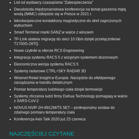
List od wydawcy czasopisma "Zabezpieczenia"
Dwudziesta międzynarodowa konferencja na temat gaszenia mgłą
wodą (IWMC) odbędzie się w Polsce w 2021 r.
Iskrobezpieczne kontaktrony magnetyczne do stref zagrożonych
wybuchem
Smart Terminal marki GANZ w walce z wirusem
TP-Link ułatwia migrację do sieci 10 Gb/s dzięki przełącznikowi
T1700G‑28TQ
Nowe czytniki w ofercie RCS Engineering
Integracja systemu RACS 5 z wizyjnym systemem dozorowym
Ekonomiczna wersja systemu RACS 5
Systemy radarowe CTRL+SKY RADAR 3D
Wisenet Retail Insight w Europie. Narzędzie do efektywnego
zarządzania w handlu detalicznym
Pomiar temperatury ludzkiego ciała dzięki termowizji
Systemy zliczania ludzi firmy Dahua Technology pomagają w walce
z SARS-CoV-2
NOVUS NVIP-2H-8912M/TS SET – profesjonalny zestaw do
zdalnego pomiaru temperatury ciała
Konferencja Axis Talk 2020 już 25 czerwca
NAJCZĘŚCIEJ CZYTANE