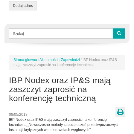
Dodaj adres
Formularz
wyszukiwania
Szukaj
Strona główna
/
Aktualności
/
Zapowiedzi
/
IBP Nodex oraz IP&S
Jesteś
mają zaszczyt zaprosić na konferencję techniczną
tutaj
IBP Nodex oraz IP&S mają
zaszczyt zaprosić na
konferencję techniczną
08/05/2018
IBP Nodex oraz IP&S mają zaszczyt zaprosić na konferencję
techniczną „Nowoczesne metody zabezpieczeń przeciwpożarowych
instalacji krytycznych w elektrowniach węglowych”.