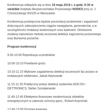
Konferencja odbędzie się w dniu
18 maja 2018 r. o godz. 9:30
w
siedzibie
Instytutu Bezpieczeństwa Pożarowego
NODEX
przy ul. J.
Chrościckiego 93/105 w Warszawie.
Konferencja poświęcona będzie prezentacji problemów i zagadnień
dotyczących zabezpieczenia ciągów nawęglania, generatorów, a w
szczególności instalacji wodorowych oraz kablowni. Omówione
zostaną najnowsze metody wczesnej detekcji zagrożenia pożarowego
oraz tłumienia pożarów.
Program konferencji
9:30-10:00 Rejestracja uczestników
10:00-10:10 Powitanie gości
10:10-11:15 Wybrane zagadnienia detekcji wczesnych faz pożaru w
instalacjach elektrowni, Jakub Adynowski
11:15-11:35 Praktyczny pokaz detekcji systemów ADICOS i
DETTRONICS, Stefan Szostakowski
11:40-12:40 Efektywna finansowo modernizacja obiektów
energetycznych w zakresie ochrony ppoż., Robert Kopciński
12:40-13:00 Przerwa kawowa