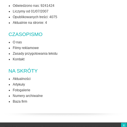
Odwiedzono nas: 9241424
Liczymy od 01/07/2007
Opublikowanych treści: 4075
Aktualnie na stronie:
4
CZASOPISMO
O nas
Filmy reklamowe
Zasady przygotowania tekstu
Kontakt
NA SKRÓTY
Aktualności
Artykuły
Fotogalerie
Numery archiwalne
Baza firm
x
Wszelkie prawa zastrzeżone. Kopiowanie tekstów bez zgody redakcji zabronione /
Zasady