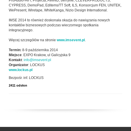
ProAudio-AVT, Projecta, AWIND, berrylife, CLEVERPRODUCTS,
CYPRESS, DemoPad, Editems/TT Soft, ILS, Konsorcjum FEN, UNITEK,
WePresent, Wiretape, WhiteKanga, Nizio Design International.
IMSE 2014 to również doskonała okazja do nawiązania nowych
kontaktów biznesowych podczas wieczornego spotkania
integracyjnego.
Więcej szczegółów na stronie
www.imsevent.pl
.
Termin:
8-9 października 2014
Miejsce
: EXPO Krakow, ul Galicyjska 9
Kontakt
:
info@imsevent.pl
Organizator
: LOCKUS
www.lockus.pl
Bezpośr. inf. LOCKUS
2411 odsłon