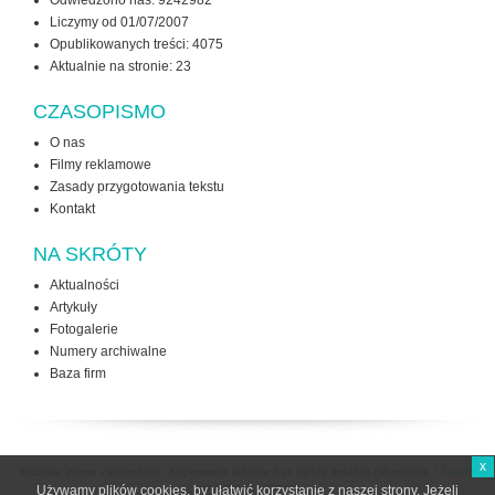
Odwiedzono nas: 9242982
Liczymy od 01/07/2007
Opublikowanych treści: 4075
Aktualnie na stronie:
23
CZASOPISMO
O nas
Filmy reklamowe
Zasady przygotowania tekstu
Kontakt
NA SKRÓTY
Aktualności
Artykuły
Fotogalerie
Numery archiwalne
Baza firm
x
Wszelkie prawa zastrzeżone. Kopiowanie tekstów bez zgody redakcji zabronione /
Zasady
użytkowania strony
Używamy plików cookies, by ułatwić korzystanie z naszej strony. Jeżeli