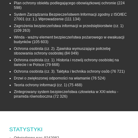
Plan ochrony obiektu podlegającego obowiązkowej ochronie
(224
598)
System Zarządzania Bezpieczeństwem Informacji zgodny z ISO/IEC
27001 (cz. 1.). Wprowadzenie
(111 134)
Zagrożenia bezpieczeństwa informacji w przedsiębiorstwie (cz. 1)
(109 263)
Winda - ważny element bezpieczeństwa pożarowego w ewakuacji
budynków
(105 603)
Ochrona osobista (cz. 2). Zjawiska wymuszające potrzebę
stosowania ochrony osobistej
(84 049)
Ochrona osobista (cz. 1). Historia i rozwój ochrony osobistej na
świecie i w Polsce
(79 668)
Ochrona osobista (cz. 3). Taktyka i technika ochrony osób
(76 721)
Drzwi o zwiększonej odporności na włamanie
(76 524)
Teoria ochrony informacji (cz. 1)
(75 468)
Zintegrowany system bezpieczeństwa człowieka w XXI wieku -
piramida równoboczna
(72 326)
STATYSTYKI