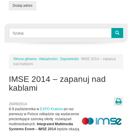
Dodaj adres
Formularz
wyszukiwania
Szukaj
Strona główna
/
Aktualności
/
Zapowiedzi
/
IMSE 2014 – zapanuj
Jesteś
nad kablami
tutaj
IMSE 2014 – zapanuj nad
kablami
26/09/2014
8-9 października w
EXPO Kraków
po raz
pierwszy w Polsce odbędzie się wydarzenie
prezentujące szeroką ofertę rozwiązań
multimedialnych.
Integrated Multimedia
Systems Event – IMSE 2014
będzie okazją