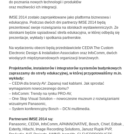
do poznania nowych technologii i produktów
oraz możliwości ich integracji.
IMSE 2014 zostało zaprojektowane jako platforma biznesowa i
edukacyjna. Podczas dwóch dni partnerzy IMSE 2014 będą
prezentować swoje rozwiązania na stoiskach wystawienniczych. Ze
stoiskami będzie sąsiadować strefa edukacyjna, w której odbędą się
prezentacje, wykłady i spotkania partnerskie.
Na wydarzeniu obecni będą przedstawiciele CEDIA The Custom
Electronic Design & Installation Association oraz InfoComm, dwóch
wiodących międzynarodowych organizacji branżowych.
Projektantów, instalatorów i integratorów systemów budynkowych
zapraszamy do strefy edukacyjnej, w której przygotowaliśmy m.in.
wykłady:
– CEDIA dla branży AV: Zapanuj nad kablami. Jak sprostać
wymaganiom nowoczesnego domu?
– InfoComm: Trendy na rynku PRO-AV,
– One Stop Visual Solution – nowoczesne muzeum z rozwiązaniami
wizualnymi Panasonic,
– System konferencyjny Bosch – DCN multimedia.
Partnerami IMSE 2014 są:
Panasonic, CEDIA, InfoComm, APAINNOVATIVE, Bosch, Chief, Edbak ,
Exterity, Hitachi, Image Recording Solutions, Janusz Rupik PVP,