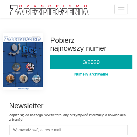
Toggle
navigatio
Przejdź
do
treści
Pobierz
najnowszy numer
3/2020
Numery archiwalne
Newsletter
Zapisz się do naszego Newslettera, aby otrzymywać informacje o nowościach
z branży!