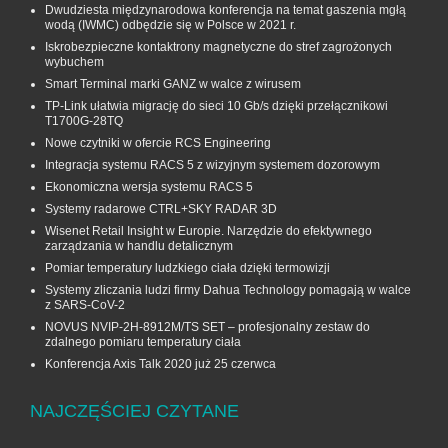
Dwudziesta międzynarodowa konferencja na temat gaszenia mgłą
wodą (IWMC) odbędzie się w Polsce w 2021 r.
Iskrobezpieczne kontaktrony magnetyczne do stref zagrożonych
wybuchem
Smart Terminal marki GANZ w walce z wirusem
TP-Link ułatwia migrację do sieci 10 Gb/s dzięki przełącznikowi
T1700G‑28TQ
Nowe czytniki w ofercie RCS Engineering
Integracja systemu RACS 5 z wizyjnym systemem dozorowym
Ekonomiczna wersja systemu RACS 5
Systemy radarowe CTRL+SKY RADAR 3D
Wisenet Retail Insight w Europie. Narzędzie do efektywnego
zarządzania w handlu detalicznym
Pomiar temperatury ludzkiego ciała dzięki termowizji
Systemy zliczania ludzi firmy Dahua Technology pomagają w walce
z SARS-CoV-2
NOVUS NVIP-2H-8912M/TS SET – profesjonalny zestaw do
zdalnego pomiaru temperatury ciała
Konferencja Axis Talk 2020 już 25 czerwca
NAJCZĘŚCIEJ CZYTANE