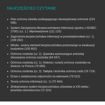
NAJCZĘŚCIEJ CZYTANE
Plan ochrony obiektu podlegającego obowiązkowej ochronie
(224
596)
System Zarządzania Bezpieczeństwem Informacji zgodny z ISO/IEC
27001 (cz. 1.). Wprowadzenie
(111 133)
Zagrożenia bezpieczeństwa informacji w przedsiębiorstwie (cz. 1)
(109 262)
Winda - ważny element bezpieczeństwa pożarowego w ewakuacji
budynków
(105 602)
Ochrona osobista (cz. 2). Zjawiska wymuszające potrzebę
stosowania ochrony osobistej
(84 047)
Ochrona osobista (cz. 1). Historia i rozwój ochrony osobistej na
świecie i w Polsce
(79 666)
Ochrona osobista (cz. 3). Taktyka i technika ochrony osób
(76 719)
Drzwi o zwiększonej odporności na włamanie
(76 522)
Teoria ochrony informacji (cz. 1)
(75 464)
Zintegrowany system bezpieczeństwa człowieka w XXI wieku -
piramida równoboczna
(72 324)