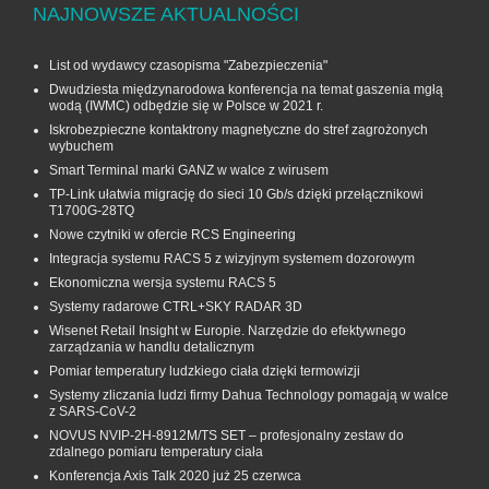
NAJNOWSZE AKTUALNOŚCI
List od wydawcy czasopisma "Zabezpieczenia"
Dwudziesta międzynarodowa konferencja na temat gaszenia mgłą
wodą (IWMC) odbędzie się w Polsce w 2021 r.
Iskrobezpieczne kontaktrony magnetyczne do stref zagrożonych
wybuchem
Smart Terminal marki GANZ w walce z wirusem
TP-Link ułatwia migrację do sieci 10 Gb/s dzięki przełącznikowi
T1700G‑28TQ
Nowe czytniki w ofercie RCS Engineering
Integracja systemu RACS 5 z wizyjnym systemem dozorowym
Ekonomiczna wersja systemu RACS 5
Systemy radarowe CTRL+SKY RADAR 3D
Wisenet Retail Insight w Europie. Narzędzie do efektywnego
zarządzania w handlu detalicznym
Pomiar temperatury ludzkiego ciała dzięki termowizji
Systemy zliczania ludzi firmy Dahua Technology pomagają w walce
z SARS-CoV-2
NOVUS NVIP-2H-8912M/TS SET – profesjonalny zestaw do
zdalnego pomiaru temperatury ciała
Konferencja Axis Talk 2020 już 25 czerwca