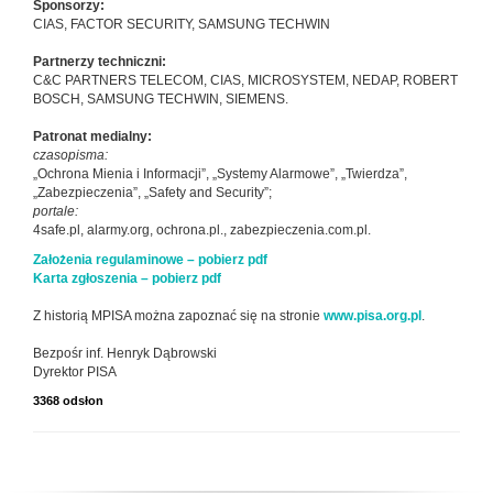
Sponsorzy:
CIAS, FACTOR SECURITY, SAMSUNG TECHWIN
Partnerzy techniczni:
C&C PARTNERS TELECOM, CIAS, MICROSYSTEM, NEDAP, ROBERT
BOSCH, SAMSUNG TECHWIN, SIEMENS.
Patronat medialny:
czasopisma:
„Ochrona Mienia i Informacji”, „Systemy Alarmowe”, „Twierdza”,
„Zabezpieczenia”, „Safety and Security”;
portale:
4safe.pl, alarmy.org, ochrona.pl., zabezpieczenia.com.pl.
Założenia regulaminowe – pobierz pdf
Karta zgłoszenia – pobierz pdf
Z historią MPISA można zapoznać się na stronie
www.pisa.org.pl
.
Bezpośr inf. Henryk Dąbrowski
Dyrektor PISA
3368 odsłon